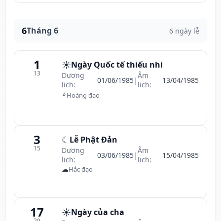
6
Tháng 6
6 ngày lễ
1
☀️
Ngày Quốc tế thiếu nhi
13
Dương
Âm
01/06/1985
|
13/04/1985
lịch:
lịch:
⭐
Hoàng đạo
3
☾
Lễ Phật Đản
15
Dương
Âm
03/06/1985
|
15/04/1985
lịch:
lịch:
☁
Hắc đạo
17
☀️
Ngày của cha
29