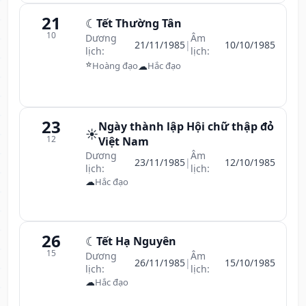
21
☾
Tết Thường Tân
10
Dương
Âm
21/11/1985
|
10/10/1985
lịch:
lịch:
⭐
☁
Hoàng đạo
Hắc đạo
23
Ngày thành lập Hội chữ thập đỏ
☀️
12
Việt Nam
Dương
Âm
23/11/1985
|
12/10/1985
lịch:
lịch:
☁
Hắc đạo
26
☾
Tết Hạ Nguyên
15
Dương
Âm
26/11/1985
|
15/10/1985
lịch:
lịch:
☁
Hắc đạo