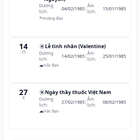
Dương
Âm
04/02/1985
|
15/01/1985
lịch:
lịch:
⭐
Hoàng đạo
14
☀️
Lễ tình nhân (Valentine)
25
Dương
Âm
14/02/1985
|
25/01/1985
lịch:
lịch:
☁
Hắc đạo
27
☀️
Ngày thầy thuốc Việt Nam
8
Dương
Âm
27/02/1985
|
08/02/1985
lịch:
lịch:
☁
Hắc đạo