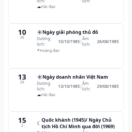
lịch:
lịch:
☁
Hắc đạo
10
☀️
Ngày giải phóng thủ đô
26
Dương
Âm
10/10/1985
|
26/08/1985
lịch:
lịch:
⭐
Hoàng đạo
13
☀️
Ngày doanh nhân Việt Nam
29
Dương
Âm
13/10/1985
|
29/08/1985
lịch:
lịch:
☁
Hắc đạo
15
Quốc khánh (1945)/ Ngày Chủ
☾
2
tịch Hồ Chí Minh qua đời (1969)