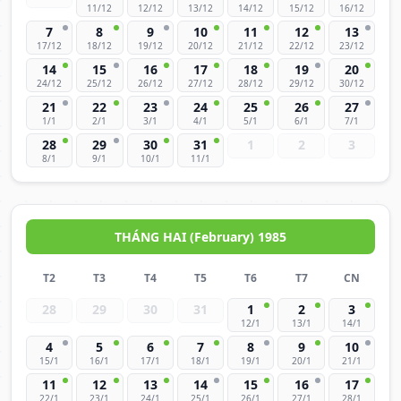
11/12
12/12
13/12
14/12
15/12
16/12
7
8
9
10
11
12
13
17/12
18/12
19/12
20/12
21/12
22/12
23/12
14
15
16
17
18
19
20
24/12
25/12
26/12
27/12
28/12
29/12
30/12
21
22
23
24
25
26
27
1/1
2/1
3/1
4/1
5/1
6/1
7/1
28
29
30
31
1
2
3
8/1
9/1
10/1
11/1
THÁNG HAI (February) 1985
T2
T3
T4
T5
T6
T7
CN
28
29
30
31
1
2
3
12/1
13/1
14/1
4
5
6
7
8
9
10
15/1
16/1
17/1
18/1
19/1
20/1
21/1
11
12
13
14
15
16
17
22/1
23/1
24/1
25/1
26/1
27/1
28/1