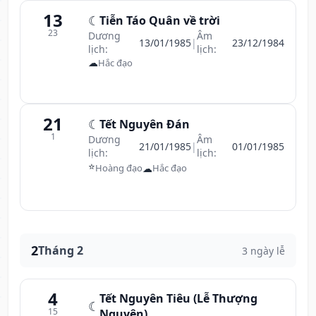
13
☾
Tiễn Táo Quân về trời
23
Dương
Âm
13/01/1985
|
23/12/1984
lịch:
lịch:
☁
Hắc đạo
21
☾
Tết Nguyên Đán
1
Dương
Âm
21/01/1985
|
01/01/1985
lịch:
lịch:
⭐
☁
Hoàng đạo
Hắc đạo
2
Tháng 2
3 ngày lễ
4
Tết Nguyên Tiêu (Lễ Thượng
☾
15
Nguyên)