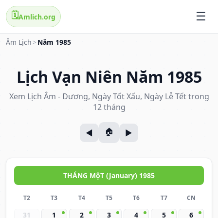
🗓️
Amlich.org
Âm Lịch
>
Năm 1985
Lịch Vạn Niên Năm 1985
Xem Lịch Âm - Dương, Ngày Tốt Xấu, Ngày Lễ Tết trong
12 tháng
THÁNG MộT (January) 1985
T2
T3
T4
T5
T6
T7
CN
31
1
2
3
4
5
6