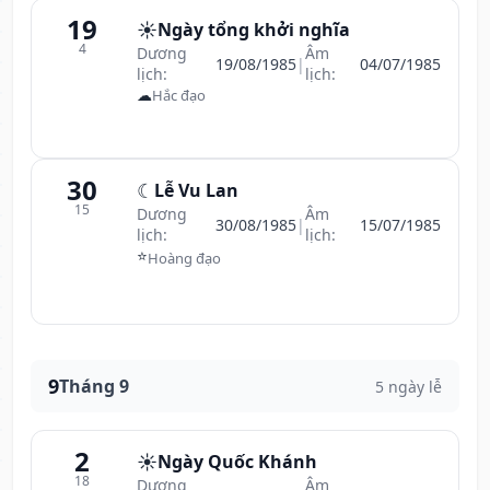
19
☀️
Ngày tổng khởi nghĩa
4
Dương
Âm
19/08/1985
|
04/07/1985
lịch:
lịch:
☁
Hắc đạo
30
☾
Lễ Vu Lan
15
Dương
Âm
30/08/1985
|
15/07/1985
lịch:
lịch:
⭐
Hoàng đạo
9
Tháng 9
5 ngày lễ
2
☀️
Ngày Quốc Khánh
18
Dương
Âm