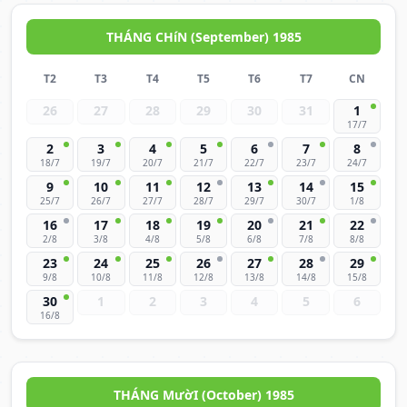
THÁNG CHíN (September) 1985
T2
T3
T4
T5
T6
T7
CN
26
27
28
29
30
31
1
17/7
2
3
4
5
6
7
8
18/7
19/7
20/7
21/7
22/7
23/7
24/7
9
10
11
12
13
14
15
25/7
26/7
27/7
28/7
29/7
30/7
1/8
16
17
18
19
20
21
22
2/8
3/8
4/8
5/8
6/8
7/8
8/8
23
24
25
26
27
28
29
9/8
10/8
11/8
12/8
13/8
14/8
15/8
30
1
2
3
4
5
6
16/8
THÁNG MườI (October) 1985