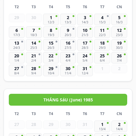
T2
T3
T4
T5
T6
T7
CN
29
30
1
2
3
4
5
12/3
13/3
14/3
15/3
16/3
6
7
8
9
10
11
12
17/3
18/3
19/3
20/3
21/3
22/3
23/3
13
14
15
16
17
18
19
24/3
25/3
26/3
27/3
28/3
29/3
30/3
20
21
22
23
24
25
26
1/4
2/4
3/4
4/4
5/4
6/4
7/4
27
28
29
30
31
1
2
8/4
9/4
10/4
11/4
12/4
THÁNG SáU (June) 1985
T2
T3
T4
T5
T6
T7
CN
27
28
29
30
31
1
2
13/4
14/4