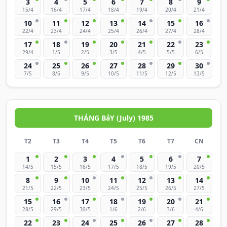
3
4
5
6
7
8
9
15/4
16/4
17/4
18/4
19/4
20/4
21/4
10
11
12
13
14
15
16
22/4
23/4
24/4
25/4
26/4
27/4
28/4
17
18
19
20
21
22
23
29/4
1/5
2/5
3/5
4/5
5/5
6/5
24
25
26
27
28
29
30
7/5
8/5
9/5
10/5
11/5
12/5
13/5
THÁNG BảY (July) 1985
T2
T3
T4
T5
T6
T7
CN
1
2
3
4
5
6
7
14/5
15/5
16/5
17/5
18/5
19/5
20/5
8
9
10
11
12
13
14
21/5
22/5
23/5
24/5
25/5
26/5
27/5
15
16
17
18
19
20
21
28/5
29/5
30/5
1/6
2/6
3/6
4/6
22
23
24
25
26
27
28