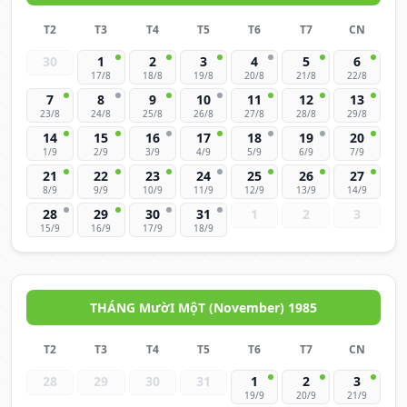
T2
T3
T4
T5
T6
T7
CN
30
1
2
3
4
5
6
17/8
18/8
19/8
20/8
21/8
22/8
7
8
9
10
11
12
13
23/8
24/8
25/8
26/8
27/8
28/8
29/8
14
15
16
17
18
19
20
1/9
2/9
3/9
4/9
5/9
6/9
7/9
21
22
23
24
25
26
27
8/9
9/9
10/9
11/9
12/9
13/9
14/9
28
29
30
31
1
2
3
15/9
16/9
17/9
18/9
THÁNG MườI MộT (November) 1985
T2
T3
T4
T5
T6
T7
CN
28
29
30
31
1
2
3
19/9
20/9
21/9