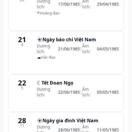
Dương
Âm
17/06/1985
|
29/04/1985
lịch:
lịch:
⭐
Hoàng đạo
21
☀️
Ngày báo chí Việt Nam
4
Dương
Âm
21/06/1985
|
04/05/1985
lịch:
lịch:
☁
Hắc đạo
22
☾
Tết Đoan Ngọ
5
Dương
Âm
22/06/1985
|
05/05/1985
lịch:
lịch:
28
☀️
Ngày gia đình Việt Nam
11
Dương
Âm
28/06/1985
|
11/05/1985