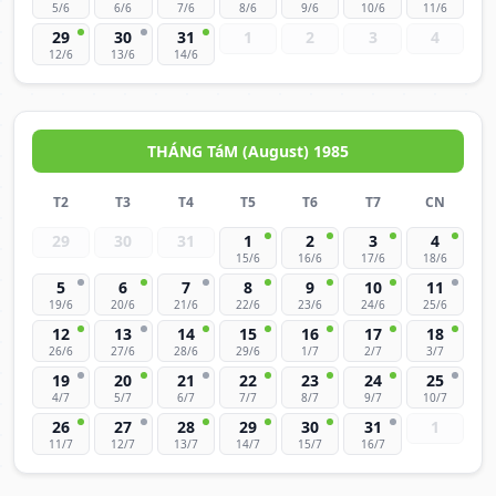
5/6
6/6
7/6
8/6
9/6
10/6
11/6
29
30
31
1
2
3
4
12/6
13/6
14/6
THÁNG TáM (August) 1985
T2
T3
T4
T5
T6
T7
CN
29
30
31
1
2
3
4
15/6
16/6
17/6
18/6
5
6
7
8
9
10
11
19/6
20/6
21/6
22/6
23/6
24/6
25/6
12
13
14
15
16
17
18
26/6
27/6
28/6
29/6
1/7
2/7
3/7
19
20
21
22
23
24
25
4/7
5/7
6/7
7/7
8/7
9/7
10/7
26
27
28
29
30
31
1
11/7
12/7
13/7
14/7
15/7
16/7