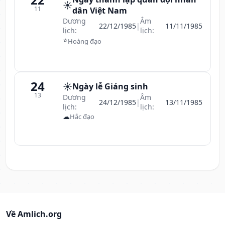
☀️
11
dân Việt Nam
Dương
Âm
22/12/1985
|
11/11/1985
lịch:
lịch:
⭐
Hoàng đạo
24
☀️
Ngày lễ Giáng sinh
13
Dương
Âm
24/12/1985
|
13/11/1985
lịch:
lịch:
☁
Hắc đạo
Về Amlich.org