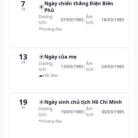
7
Ngày chiến thắng Điện Biên
☀️
18
Phủ
Dương
Âm
07/05/1985
|
18/03/1985
lịch:
lịch:
⭐
Hoàng đạo
13
☀️
Ngày của mẹ
24
Dương
Âm
13/05/1985
|
24/03/1985
lịch:
lịch:
☁
Hắc đạo
19
☀️
Ngày sinh chủ tịch Hồ Chí Minh
30
Dương
Âm
19/05/1985
|
30/03/1985
lịch:
lịch:
⭐
Hoàng đạo