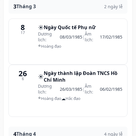
3
Tháng 3
2 ngày lễ
8
☀️
Ngày Quốc tế Phụ nữ
17
Dương
Âm
08/03/1985
|
17/02/1985
lịch:
lịch:
⭐
Hoàng đạo
26
Ngày thành lập Đoàn TNCS Hồ
☀️
6
Chí Minh
Dương
Âm
26/03/1985
|
06/02/1985
lịch:
lịch:
⭐
☁
Hoàng đạo
Hắc đạo
4
Tháng 4
4 ngày lễ