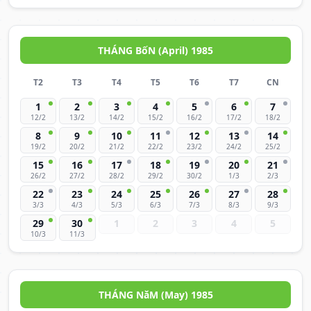
THÁNG BốN (April) 1985
T2
T3
T4
T5
T6
T7
CN
1
2
3
4
5
6
7
12/2
13/2
14/2
15/2
16/2
17/2
18/2
8
9
10
11
12
13
14
19/2
20/2
21/2
22/2
23/2
24/2
25/2
15
16
17
18
19
20
21
26/2
27/2
28/2
29/2
30/2
1/3
2/3
22
23
24
25
26
27
28
3/3
4/3
5/3
6/3
7/3
8/3
9/3
29
30
1
2
3
4
5
10/3
11/3
THÁNG NăM (May) 1985