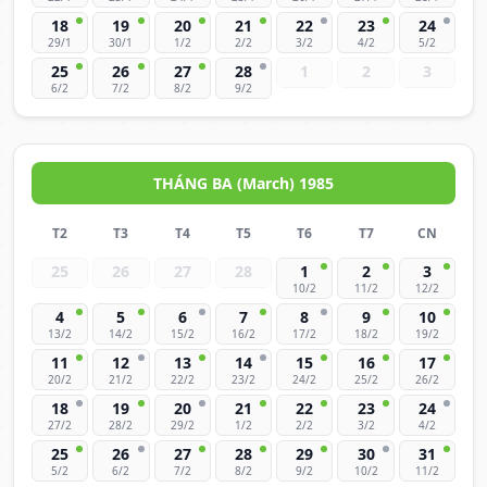
18
19
20
21
22
23
24
29/1
30/1
1/2
2/2
3/2
4/2
5/2
25
26
27
28
1
2
3
6/2
7/2
8/2
9/2
THÁNG BA (March) 1985
T2
T3
T4
T5
T6
T7
CN
25
26
27
28
1
2
3
10/2
11/2
12/2
4
5
6
7
8
9
10
13/2
14/2
15/2
16/2
17/2
18/2
19/2
11
12
13
14
15
16
17
20/2
21/2
22/2
23/2
24/2
25/2
26/2
18
19
20
21
22
23
24
27/2
28/2
29/2
1/2
2/2
3/2
4/2
25
26
27
28
29
30
31
5/2
6/2
7/2
8/2
9/2
10/2
11/2