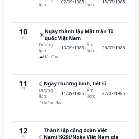
02/09/1985
|
18/07/1985
lịch:
lịch:
10
Ngày thành lập Mặt trận Tổ
☀️
26
quốc Việt Nam
Dương
Âm
10/09/1985
|
26/07/1985
lịch:
lịch:
☁
Hắc đạo
11
☾
Ngày thương binh, liệt sĩ
27
Dương
Âm
11/09/1985
|
27/07/1985
lịch:
lịch:
⭐
Hoàng đạo
12
Thành lập công đoàn Việt
28
☾
Nam(1929)/Ngày Việt Nam gia