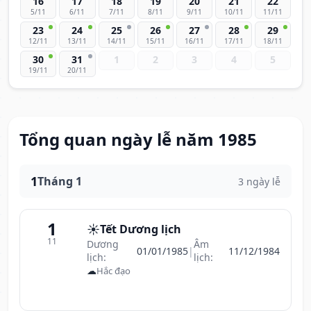
16
17
18
19
20
21
22
5/11
6/11
7/11
8/11
9/11
10/11
11/11
23
24
25
26
27
28
29
12/11
13/11
14/11
15/11
16/11
17/11
18/11
30
31
1
2
3
4
5
19/11
20/11
Tổng quan ngày lễ năm 1985
1
Tháng 1
3 ngày lễ
1
☀️
Tết Dương lịch
11
Dương
Âm
01/01/1985
|
11/12/1984
lịch:
lịch:
☁
Hắc đạo