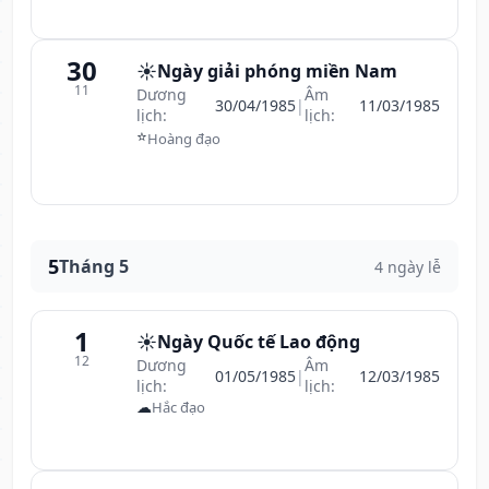
30
☀️
Ngày giải phóng miền Nam
11
Dương
Âm
30/04/1985
|
11/03/1985
lịch:
lịch:
⭐
Hoàng đạo
5
Tháng 5
4 ngày lễ
1
☀️
Ngày Quốc tế Lao động
12
Dương
Âm
01/05/1985
|
12/03/1985
lịch:
lịch:
☁
Hắc đạo