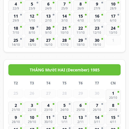
4
5
6
7
8
9
10
22/9
23/9
24/9
25/9
26/9
27/9
28/9
11
12
13
14
15
16
17
29/9
1/10
2/10
3/10
4/10
5/10
6/10
18
19
20
21
22
23
24
7/10
8/10
9/10
10/10
11/10
12/10
13/10
25
26
27
28
29
30
1
14/10
15/10
16/10
17/10
18/10
19/10
THÁNG MườI HAI (December) 1985
T2
T3
T4
T5
T6
T7
CN
25
26
27
28
29
30
1
20/10
2
3
4
5
6
7
8
21/10
22/10
23/10
24/10
25/10
26/10
27/10
9
10
11
12
13
14
15
28/10
29/10
30/10
1/11
2/11
3/11
4/11