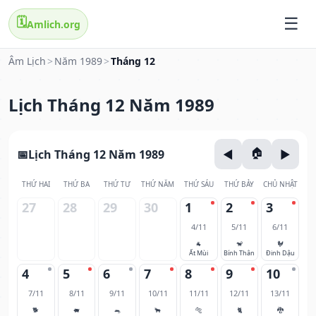
🗓️
Amlich.org
Âm Lịch
>
Năm 1989
>
Tháng 12
Lịch Tháng 12 Năm 1989
Lịch Tháng 12 Năm 1989
THỨ HAI
THỨ BA
THỨ TƯ
THỨ NĂM
THỨ SÁU
THỨ BẢY
CHỦ NHẬT
27
28
29
30
1
2
3
4/11
5/11
6/11
🐐
🐒
🐓
Ất Mùi
Bính Thân
Đinh Dậu
4
5
6
7
8
9
10
7/11
8/11
9/11
10/11
11/11
12/11
13/11
🐕
🐖
🐀
🐂
🐅
🐈
🐉