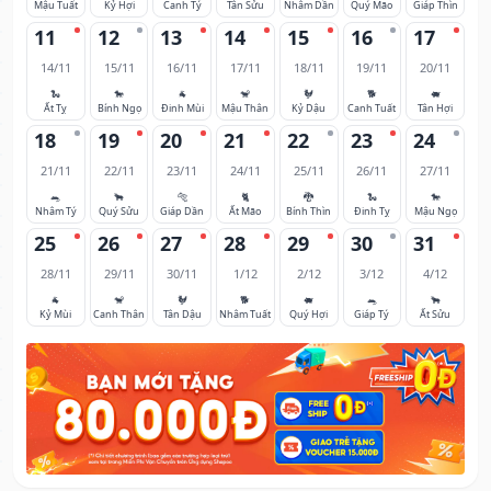
Mậu Tuất
Kỷ Hợi
Canh Tý
Tân Sửu
Nhâm Dần
Quý Mão
Giáp Thìn
11
12
13
14
15
16
17
14/11
15/11
16/11
17/11
18/11
19/11
20/11
🐍
🐎
🐐
🐒
🐓
🐕
🐖
Ất Tỵ
Bính Ngọ
Đinh Mùi
Mậu Thân
Kỷ Dậu
Canh Tuất
Tân Hợi
18
19
20
21
22
23
24
21/11
22/11
23/11
24/11
25/11
26/11
27/11
🐀
🐂
🐅
🐈
🐉
🐍
🐎
Nhâm Tý
Quý Sửu
Giáp Dần
Ất Mão
Bính Thìn
Đinh Tỵ
Mậu Ngọ
25
26
27
28
29
30
31
28/11
29/11
30/11
1/12
2/12
3/12
4/12
🐐
🐒
🐓
🐕
🐖
🐀
🐂
Kỷ Mùi
Canh Thân
Tân Dậu
Nhâm Tuất
Quý Hợi
Giáp Tý
Ất Sửu