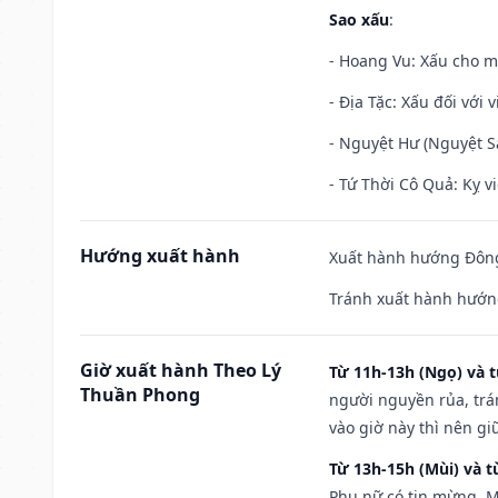
Sao xấu
:
- Hoang Vu: Xấu cho m
- Địa Tặc: Xấu đối với 
- Nguyệt Hư (Nguyệt Sá
- Tứ Thời Cô Quả: Kỵ vi
Hướng xuất hành
Xuất hành hướng Đông
Tránh xuất hành hướn
Giờ xuất hành Theo Lý
Từ 11h-13h (Ngọ) và t
Thuần Phong
người nguyền rủa, trá
vào giờ này thì nên g
Từ 13h-15h (Mùi) và t
Phụ nữ có tin mừng. M