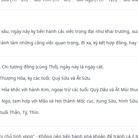
y xấu, ngày này kỵ tiến hành các việc trọng đại như khai trương, xuấ
Tránh làm những công việc quan trọng, đi xa, ký kết hợp đồng, hay 
 Chi tương đồng (cùng Thổ), ngày này là ngày cát.
Thượng Hỏa, kỵ các tuổi: Quý Sửu và Ất Sửu.
 Hỏa khắc với hành Kim, ngoại trừ các tuổi: Quý Dậu và Ất Mùi th
i Ngọ, tam hợp với Mão và Hợi thành Mộc cục. Xung Sửu, hình Sửu, 
tuổi Thân, Tý, Thìn.
nhị chủ tịnh vong” - Không nên tiến hành phá khoán để tránh cả 2