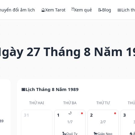
🃏
huyển đổi âm lịch
🔮
Xem Tarot
Xem quẻ
📝
Blog
📅
Lịch t
gày 27 Tháng 8 Năm 1
Lịch Tháng 8 Năm 1989
THỨ HAI
THỨ BA
THỨ TƯ
THỨ
🌙
31
1
2
3
89
1/7
2/7
🐍
🐎
🐐
Quý Tỵ
Giáp Ngọ
Ấ