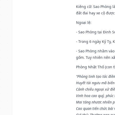
Kiêng cữ
: Sao Phòng l
đất đai hay xe cộ đượ
Ngoại lệ
:
- Sao Phòng tại Đinh S
- Trong 6 ngày Kỷ Tỵ, 
- Sao Phòng nhằm vào 
gốm. Tuy nhiên nên xây
Phòng Nhật Thố (con th
“Phòng tinh tạo tác điền
Huyết tài ngưu mã biến
Cánh chiêu ngoại xứ điề
Vinh hoa cao quý, phúc 
Mai táng nhược nhiên p
Cao quan tiến chức bái
Giá thú: Thường nga qu