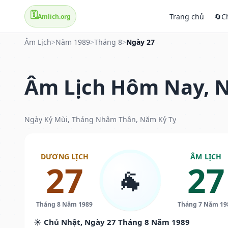
🗓️
Trang chủ
🔄
C
Amlich.org
Âm Lịch
>
Năm 1989
>
Tháng 8
>
Ngày 27
Âm Lịch Hôm Nay, N
Ngày Kỷ Mùi, Tháng Nhâm Thân, Năm Kỷ Tỵ
DƯƠNG LỊCH
ÂM LỊCH
27
27
🐐
Tháng 8 Năm 1989
Tháng 7 Năm 19
☀️ Chủ Nhật, Ngày 27 Tháng 8 Năm 1989