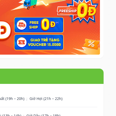
uất (19h – 20h)
;
Giờ Hợi (21h – 22h)
i (13h – 14h)
;
Giờ Dậu (17h – 18h)