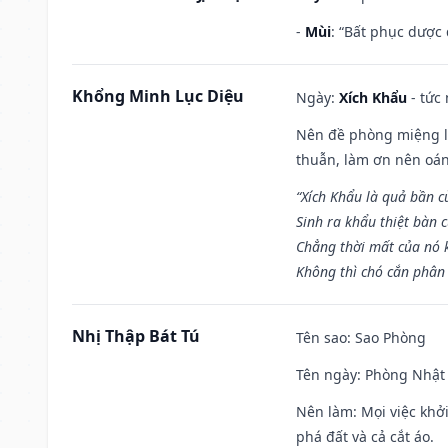
-
Mùi
: “Bất phục dược
Khổng Minh Lục Diệu
Ngày:
Xích Khẩu
- tức
Nên đề phòng miệng lư
thuẫn, làm ơn nên oán
“Xích Khẩu là quả bần 
Sinh ra khẩu thiệt bàn c
Chẳng thời mất của nó 
Không thì chó cắn phân 
Nhị Thập Bát Tú
Tên sao
: Sao Phòng
Tên ngày
: Phòng Nhật 
Nên làm
: Mọi việc khở
phá đất và cả cắt áo.