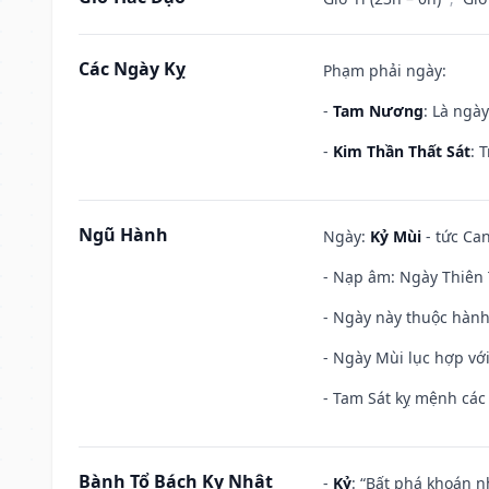
Các Ngày Kỵ
Phạm phải ngày:
-
Tam Nương
: Là ngà
-
Kim Thần Thất Sát
: 
Ngũ Hành
Ngày:
Kỷ Mùi
- tức Can
- Nạp âm: Ngày Thiên 
- Ngày này thuộc hành
- Ngày Mùi lục hợp vớ
- Tam Sát kỵ mệnh các 
Bành Tổ Bách Kỵ Nhật
-
Kỷ
: “Bất phá khoán 