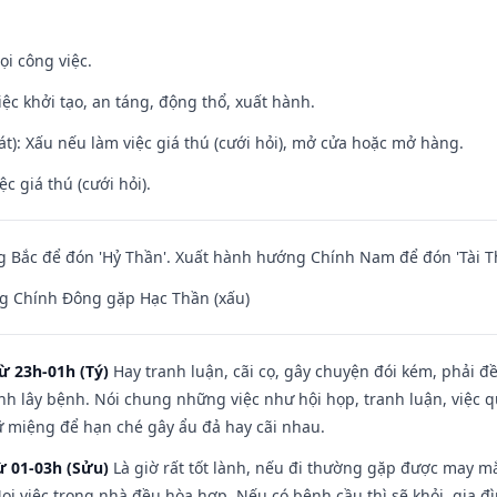
ọi công việc.
việc khởi tạo, an táng, động thổ, xuất hành.
t): Xấu nếu làm việc giá thú (cưới hỏi), mở cửa hoặc mở hàng.
ệc giá thú (cưới hỏi).
 Bắc để đón 'Hỷ Thần'. Xuất hành hướng Chính Nam để đón 'Tài T
g Chính Đông gặp Hạc Thần (xấu)
ừ 23h-01h (Tý)
Hay tranh luận, cãi cọ, gây chuyện đói kém, phải đ
nh lây bệnh. Nói chung những việc như hội họp, tranh luận, việc q
iữ miệng để hạn ché gây ẩu đả hay cãi nhau.
ừ 01-03h (Sửu)
Là giờ rất tốt lành, nếu đi thường gặp được may mắ
ọi việc trong nhà đều hòa hợp. Nếu có bệnh cầu thì sẽ khỏi, gia 