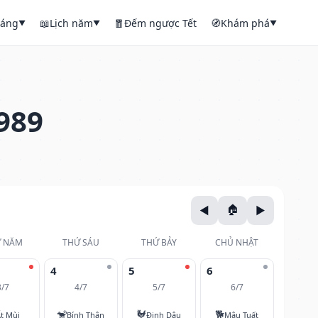
háng
📖
Lịch năm
🧧
Đếm ngược Tết
🧭
Khám phá
▼
▼
▼
989
 NĂM
THỨ SÁU
THỨ BẢY
CHỦ NHẬT
4
5
6
3/7
4/7
5/7
6/7
🐒
🐓
🐕
t Mùi
Bính Thân
Đinh Dậu
Mậu Tuất