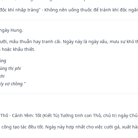
 độc khí nhập tràng” - Không nên uống thuốc để tránh khí độc ngấ
 ngày Hung.
ỡi, mâu thuẫn hay tranh cãi. Ngày này là ngày xấu, mưu sự khó thà
 hoặc khẩu thiệt.
cùng
ùng thị phi
khi
ly vợ chồng.”
Thố - Cảnh Yêm: Tốt (Kiết Tú) Tướng tinh con Thỏ, chủ trị ngày Chủ
i công tạo tác đều tốt. Ngày này hợp nhất cho việc cưới gả, xuất h