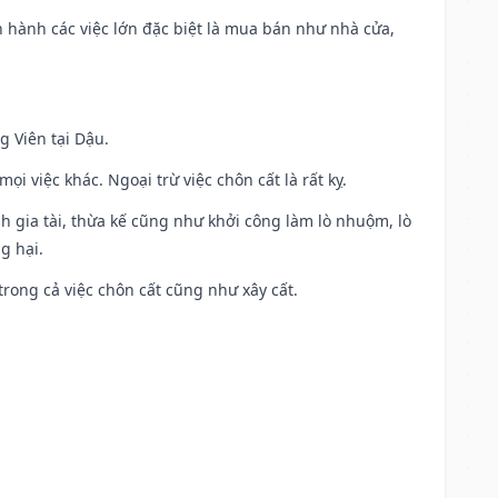
iến hành các việc lớn đặc biệt là mua bán như nhà cửa,
g Viên tại Dậu.
i việc khác. Ngoại trừ việc chôn cất là rất kỵ.
h gia tài, thừa kế cũng như khởi công làm lò nhuộm, lò
g hại.
trong cả việc chôn cất cũng như xây cất.