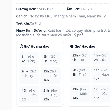
Dương lịch:
27/08/1989
Âm lịch:
27/07/1989
Can chi:
Ngày: Kỷ Mùi, Tháng: Nhâm Thân, Năm: Kỷ Tỵ
Tiết khí:
Xử thử
Ngày Kim Dương:
Xuất hành tốt, có quý nhân phù trợ, t
lộc thông suốt, thưa kiện có nhiều lý phải
⏱️ Giờ Hoàng đạo
🌑 Giờ Hắc đạo
23h –
(Giờ
1h –
(Giờ
3h –
(Giờ
5h –
(Giờ
0h
Tí)
2h
Sửu)
4h
Dần)
6h
Mão)
7h –
(Giờ
11h
(Giờ
9h –
(Giờ
15h
(Giờ
8h
Thìn)
–
Ngọ)
10h
Tỵ)
–
Thân)
12h
16h
13h
(Giờ
17h
(Giờ
19h
(Giờ
21h
(Giờ
–
Mùi)
–
Dậu)
–
Tuất)
–
Hợi)
14h
18h
20h
22h