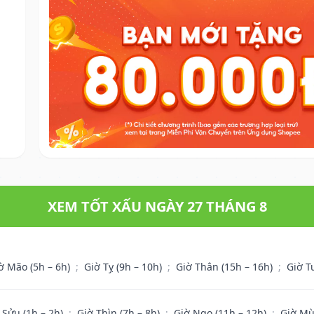
XEM TỐT XẤU NGÀY 27 THÁNG 8
ờ Mão (5h – 6h)
;
Giờ Tỵ (9h – 10h)
;
Giờ Thân (15h – 16h)
;
Giờ T
 Sửu (1h – 2h)
;
Giờ Thìn (7h – 8h)
;
Giờ Ngọ (11h – 12h)
;
Giờ Mù