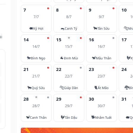
7
8
9
10
7/7
8/7
9/7
1
🐖
🐀
🐂
🐅
Kỷ Hợi
Canh Tý
Tân Sửu
Nh
ài
⭐
14
15
16
17
14/7
15/7
16/7
1
🐎
🐐
🐒
🐓
Bính Ngọ
Đinh Mùi
Mậu Thân
K
21
22
23
24
21/7
22/7
23/7
2
🐂
🐅
🐈
🐉
Quý Sửu
Giáp Dần
Ất Mão
Bí
⭐
28
29
30
31
28/7
29/7
30/7
🐒
🐓
🐕
🐖
Canh Thân
Tân Dậu
Nhâm Tuất
Q