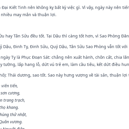
à Đại Kiết Tinh nên không kỵ bất kỳ việc gì. Vì vậy, ngày này nên t
c nhiều may mắn và thuận lợi.
ửu hay Tân Sửu đều tốt. Tại Dậu thì càng tốt hơn, vì Sao Phòng Đăn
Kỷ Dậu, Đinh Tỵ, Đinh Sửu, Quý Dậu, Tân Sửu Sao Phòng vẫn tốt với mọ
ngày Tỵ là Phục Đoạn Sát: chẳng nên xuất hành, chôn cất, chia lãn
 tường, lấp hang lỗ, dứt vú trẻ em, làm cầu tiêu, kết dứt điều hun
ỏ): Thái dương, sao tốt. Sao này hưng vượng về tài sản, thuận lợi 
 viên tiến,
 sơn cương,
n trang trạch,
thọ khang.
hùng thử nhật,
 Quân vương.
y Nguyệt điện,