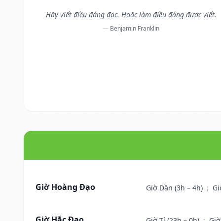
Hãy viết điều đáng đọc. Hoặc làm điều đáng được viết.
— Benjamin Franklin
Giờ Hoàng Đạo
Giờ Dần (3h – 4h)
;
Gi
Giờ Hắc Đạo
Giờ Tí (23h – 0h)
;
Giờ