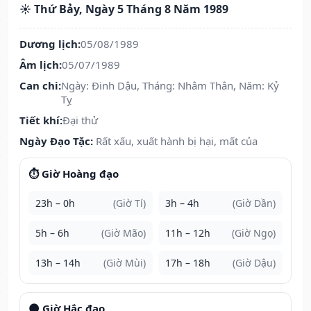
☀️ Thứ Bảy, Ngày 5 Tháng 8 Năm 1989
Dương lịch:
05/08/1989
Âm lịch:
05/07/1989
Can chi:
Ngày: Đinh Dậu, Tháng: Nhâm Thân, Năm: Kỷ
Tỵ
Tiết khí:
Đại thử
Ngày Đạo Tặc:
Rất xấu, xuất hành bị hại, mất của
⏱️ Giờ Hoàng đạo
23h – 0h
(Giờ Tí)
3h – 4h
(Giờ Dần)
5h – 6h
(Giờ Mão)
11h – 12h
(Giờ Ngọ)
13h – 14h
(Giờ Mùi)
17h – 18h
(Giờ Dậu)
🌑 Giờ Hắc đạo