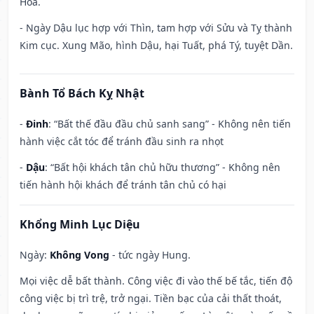
Hỏa.
- Ngày Dậu lục hợp với Thìn, tam hợp với Sửu và Tỵ thành
Kim cục. Xung Mão, hình Dậu, hại Tuất, phá Tý, tuyệt Dần.
Bành Tổ Bách Kỵ Nhật
-
Đinh
: “Bất thế đầu đầu chủ sanh sang” - Không nên tiến
hành việc cắt tóc để tránh đầu sinh ra nhọt
-
Dậu
: “Bất hội khách tân chủ hữu thương” - Không nên
tiến hành hội khách để tránh tân chủ có hại
Khổng Minh Lục Diệu
Ngày:
Không Vong
- tức ngày Hung.
Mọi việc dễ bất thành. Công việc đi vào thế bế tắc, tiến độ
công việc bị trì trệ, trở ngại. Tiền bạc của cải thất thoát,