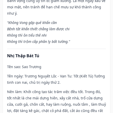
danh vọng cũng uy tín bị giảm xuống. Là một ngày xấu về
mọi mặt, nên tránh để hạn chế mưu sự khó thành công
như ý.
“Không Vong gặp quẻ khẩn cần
Bệnh tật khẩn thiết chẳng làm được chi
Không thì ôn tiểu thê nhi
Không thì trộm cắp phân ly bất tường.”
Nhị Thập Bát Tú
Tên sao
: Sao Trương
Tên ngày
: Trương Nguyệt Lộc - Vạn Tu: Tốt (Kiết Tú) Tướng
tinh con nai, chủ trị ngày thứ 2.
Nên làm
: Khởi công tạo tác trăm việc đều tốt. Trong đó,
tốt nhất là che mái dựng hiên, xây cất nhà, trổ cửa dựng
cửa, cưới gả, chôn cất, hay làm ruộng, nuôi tằm , làm thuỷ
lợi, đặt táng kê gác, chặt cỏ phá đất, cắt áo cũng đều rất