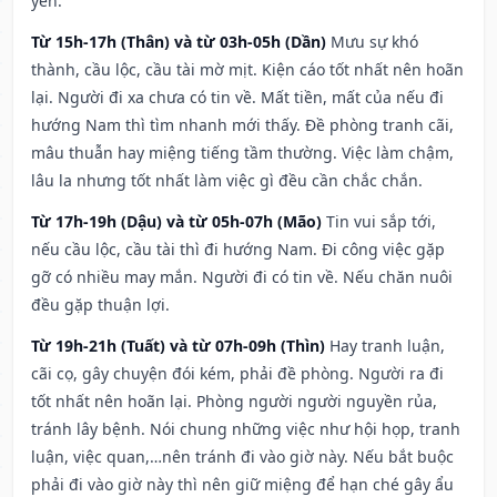
yên.
Từ 15h-17h (Thân) và từ 03h-05h (Dần)
Mưu sự khó
thành, cầu lộc, cầu tài mờ mịt. Kiện cáo tốt nhất nên hoãn
lại. Người đi xa chưa có tin về. Mất tiền, mất của nếu đi
hướng Nam thì tìm nhanh mới thấy. Đề phòng tranh cãi,
mâu thuẫn hay miệng tiếng tầm thường. Việc làm chậm,
lâu la nhưng tốt nhất làm việc gì đều cần chắc chắn.
Từ 17h-19h (Dậu) và từ 05h-07h (Mão)
Tin vui sắp tới,
nếu cầu lộc, cầu tài thì đi hướng Nam. Đi công việc gặp
gỡ có nhiều may mắn. Người đi có tin về. Nếu chăn nuôi
đều gặp thuận lợi.
Từ 19h-21h (Tuất) và từ 07h-09h (Thìn)
Hay tranh luận,
cãi cọ, gây chuyện đói kém, phải đề phòng. Người ra đi
tốt nhất nên hoãn lại. Phòng người người nguyền rủa,
tránh lây bệnh. Nói chung những việc như hội họp, tranh
luận, việc quan,…nên tránh đi vào giờ này. Nếu bắt buộc
phải đi vào giờ này thì nên giữ miệng để hạn ché gây ẩu