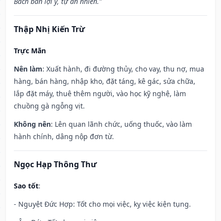
Bách ban lợi ý, tự an nhiên.”
Thập Nhị Kiến Trừ
Trực Mãn
Nên làm
: Xuất hành, đi đường thủy, cho vay, thu nợ, mua
hàng, bán hàng, nhập kho, đặt táng, kê gác, sửa chữa,
lắp đặt máy, thuê thêm người, vào học kỹ nghệ, làm
chuồng gà ngỗng vịt.
Không nên
: Lên quan lãnh chức, uống thuốc, vào làm
hành chính, dâng nộp đơn từ.
Ngọc Hạp Thông Thư
Sao tốt
:
- Nguyệt Đức Hợp: Tốt cho mọi việc, kỵ việc kiện tụng.