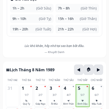
1h – 2h
(Giờ Sửu)
7h – 8h
(Giờ Thìn)
9h – 10h
(Giờ Tỵ)
15h – 16h
(Giờ Thân)
19h – 20h
(Giờ Tuất)
21h – 22h
(Giờ Hợi)
Lúc khó khăn, hãy nhớ tại sao bạn bắt đầu.
— Khuyết Danh
Lịch Tháng 8 Năm 1989
THỨ HAI
THỨ BA
THỨ TƯ
THỨ NĂM
THỨ SÁU
THỨ BẢY
CHỦ NHẬT
31
1
2
3
4
5
6
1/7
2/7
3/7
4/7
5/7
6/7
🐍
🐎
🐐
🐒
🐓
🐕
Quý Tỵ
Giáp Ngọ
Ất Mùi
Bính Thân
Đinh Dậu
Mậu Tuất