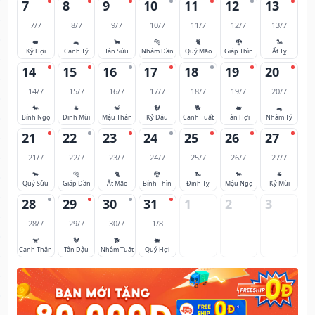
7
8
9
10
11
12
13
7/7
8/7
9/7
10/7
11/7
12/7
13/7
🐖
🐀
🐂
🐅
🐈
🐉
🐍
Kỷ Hợi
Canh Tý
Tân Sửu
Nhâm Dần
Quý Mão
Giáp Thìn
Ất Tỵ
14
15
16
17
18
19
20
14/7
15/7
16/7
17/7
18/7
19/7
20/7
🐎
🐐
🐒
🐓
🐕
🐖
🐀
Bính Ngọ
Đinh Mùi
Mậu Thân
Kỷ Dậu
Canh Tuất
Tân Hợi
Nhâm Tý
21
22
23
24
25
26
27
21/7
22/7
23/7
24/7
25/7
26/7
27/7
🐂
🐅
🐈
🐉
🐍
🐎
🐐
Quý Sửu
Giáp Dần
Ất Mão
Bính Thìn
Đinh Tỵ
Mậu Ngọ
Kỷ Mùi
28
29
30
31
1
2
3
28/7
29/7
30/7
1/8
🐒
🐓
🐕
🐖
Canh Thân
Tân Dậu
Nhâm Tuất
Quý Hợi