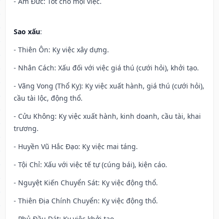
- Âm Đức: Tốt cho mọi việc.
Sao xấu
:
- Thiên Ôn: Kỵ việc xây dựng.
- Nhân Cách: Xấu đối với việc giá thú (cưới hỏi), khởi tạo.
- Vãng Vong (Thổ Kỵ): Kỵ việc xuất hành, giá thú (cưới hỏi),
cầu tài lộc, động thổ.
- Cửu Không: Kỵ việc xuất hành, kinh doanh, cầu tài, khai
trương.
- Huyền Vũ Hắc Đạo: Kỵ việc mai táng.
- Tội Chỉ: Xấu với việc tế tự (cúng bái), kiện cáo.
- Nguyệt Kiến Chuyển Sát: Kỵ việc động thổ.
- Thiên Địa Chính Chuyển: Kỵ việc động thổ.
- Phủ Đầu Dát: Kỵ việc khởi tạo.