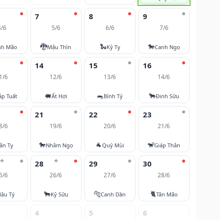
7
8
9
4/6
5/6
6/6
7/6
🐉
🐍
🐎
nh Mão
Mậu Thìn
Kỷ Tỵ
Canh Ngọ
14
15
16
1/6
12/6
13/6
14/6
🐖
🐀
🐂
áp Tuất
Ất Hợi
Bính Tý
Đinh Sửu
21
22
23
8/6
19/6
20/6
21/6
🐎
🐐
🐒
ân Tỵ
Nhâm Ngọ
Quý Mùi
Giáp Thân
⭐
⭐
28
29
30
5/6
26/6
27/6
28/6
🐂
🐅
🐈
ậu Tý
Kỷ Sửu
Canh Dần
Tân Mão
4
5
6