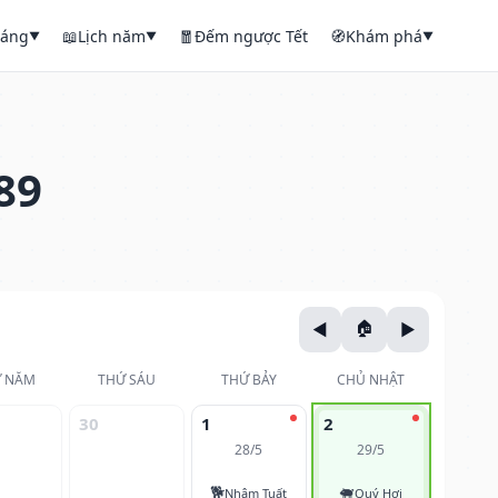
háng
📖
Lịch năm
🧧
Đếm ngược Tết
🧭
Khám phá
▼
▼
▼
89
 NĂM
THỨ SÁU
THỨ BẢY
CHỦ NHẬT
30
1
2
28/5
29/5
🐕
🐖
Nhâm Tuất
Quý Hợi