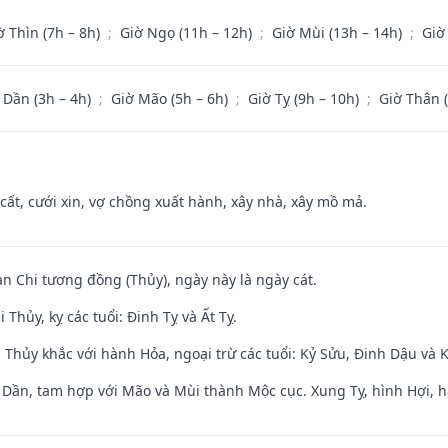
ờ Thìn (7h – 8h)
;
Giờ Ngọ (11h – 12h)
;
Giờ Mùi (13h – 14h)
;
Giờ
 Dần (3h – 4h)
;
Giờ Mão (5h – 6h)
;
Giờ Tỵ (9h – 10h)
;
Giờ Thân 
 cất, cưới xin, vợ chồng xuất hành, xây nhà, xây mồ mả.
an Chi tương đồng (Thủy), ngày này là ngày cát.
Thủy, kỵ các tuổi: Đinh Tỵ và Ất Tỵ.
 Thủy khắc với hành Hỏa, ngoại trừ các tuổi: Kỷ Sửu, Đinh Dậu và
i Dần, tam hợp với Mão và Mùi thành Mộc cục. Xung Tỵ, hình Hợi, h