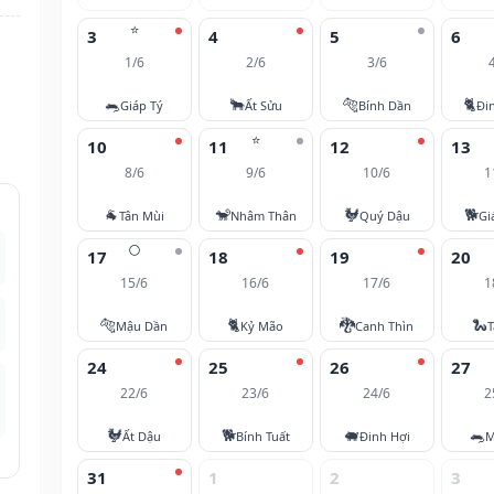
⭐
3
4
5
6
1/6
2/6
3/6
🐀
🐂
🐅
🐈
Giáp Tý
Ất Sửu
Bính Dần
Đi
⭐
10
11
12
13
8/6
9/6
10/6
1
🐐
🐒
🐓
🐕
Tân Mùi
Nhâm Thân
Quý Dậu
Gi
🌕
17
18
19
20
15/6
16/6
17/6
1
🐅
🐈
🐉
🐍
Mậu Dần
Kỷ Mão
Canh Thìn
T
24
25
26
27
22/6
23/6
24/6
2
🐓
🐕
🐖
🐀
Ất Dậu
Bính Tuất
Đinh Hợi
M
31
1
2
3