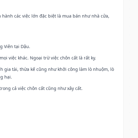
iến hành các việc lớn đặc biệt là mua bán như nhà cửa,
g Viên tại Dậu.
i việc khác. Ngoại trừ việc chôn cất là rất kỵ.
h gia tài, thừa kế cũng như khởi công làm lò nhuộm, lò
g hại.
trong cả việc chôn cất cũng như xây cất.