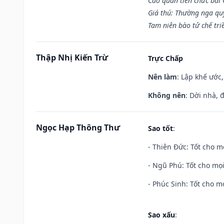
Cao quan tiến chức bái
Giá thú: Thường nga qu
Tam niên bào tử chế tri
Thập Nhị Kiến Trừ
Trực Chấp
Nên làm
: Lập khế ước
Không nên
: Dời nhà, 
Ngọc Hạp Thông Thư
Sao tốt
:
- Thiên Đức: Tốt cho mọ
- Ngũ Phú: Tốt cho mọi
- Phúc Sinh: Tốt cho mọ
Sao xấu
: