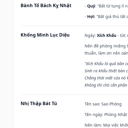
Bành Tổ Bách Kỵ Nhật
-
Quý
: “Bất từ tụng lí
-
Hợi
: “Bất giá thú tấ
Khổng Minh Lục Diệu
Ngày:
Xích Khẩu
- tức
Nên đề phòng miệng lư
thuẫn, làm ơn nên oán
“Xích Khẩu là quả bần 
Sinh ra khẩu thiệt bàn c
Chẳng thời mất của nó 
Không thì chó cắn phân 
Nhị Thập Bát Tú
Tên sao
: Sao Phòng
Tên ngày
: Phòng Nhật 
Nên làm
: Mọi việc khở