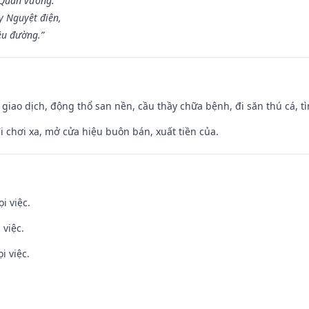
 Quân vương.
y Nguyệt điện,
ều đường.”
, giao dịch, động thổ san nền, cầu thầy chữa bệnh, đi săn thú cá, 
đi chơi xa, mở cửa hiệu buôn bán, xuất tiền của.
i việc.
 việc.
i việc.