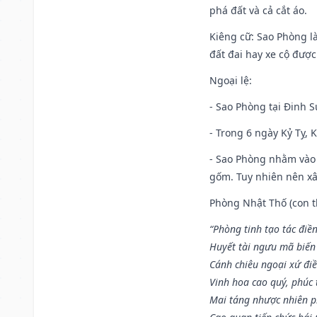
phá đất và cả cắt áo.
Kiêng cữ
: Sao Phòng l
đất đai hay xe cộ đượ
Ngoại lệ
:
- Sao Phòng tại Đinh S
- Trong 6 ngày Kỷ Tỵ, 
- Sao Phòng nhằm vào 
gốm. Tuy nhiên nên xây
Phòng Nhật Thố (con th
“Phòng tinh tạo tác điền
Huyết tài ngưu mã biến
Cánh chiêu ngoại xứ điề
Vinh hoa cao quý, phúc 
Mai táng nhược nhiên p