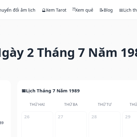
🃏
huyển đổi âm lịch
🔮
Xem Tarot
Xem quẻ
📝
Blog
📅
Lịch t
gày 2 Tháng 7 Năm 19
Lịch Tháng 7 Năm 1989
THỨ HAI
THỨ BA
THỨ TƯ
THỨ
26
27
28
29
89