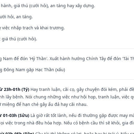
t hành, giá thú (cưới hỏi), an táng hay xây dựng.
ưới hỏi, an táng.
 việc nhập trạch và khai trương.
giá thú (cưới hỏi).
Nam để đón 'Hỷ Thần'. Xuất hành hướng Chính Tây để đón 'Tài Th
g Đông Nam gặp Hạc Thần (xấu)
ừ 23h-01h (Tý)
Hay tranh luận, cãi cọ, gây chuyện đói kém, phải đ
nh lây bệnh. Nói chung những việc như hội họp, tranh luận, việc q
iữ miệng để hạn ché gây ẩu đả hay cãi nhau.
ừ 01-03h (Sửu)
Là giờ rất tốt lành, nếu đi thường gặp được may mắ
ọi việc trong nhà đều hòa hợp. Nếu có bệnh cầu thì sẽ khỏi, gia 
từ 03h-05h (Dần)
Cầu tài thì không có lợi, hoặc hay bị trái ý. Nếu r