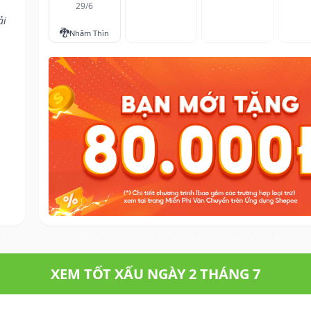
29/6
ải
🐉
Nhâm Thìn
XEM TỐT XẤU NGÀY 2 THÁNG 7