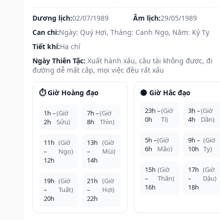
Dương lịch:
02/07/1989
Âm lịch:
29/05/1989
Can chi:
Ngày: Quý Hợi, Tháng: Canh Ngọ, Năm: Kỷ Tỵ
Tiết khí:
Hạ chí
Ngày Thiên Tặc:
Xuất hành xấu, cầu tài không được, đi
đường dễ mất cắp, mọi việc đều rất xấu
⏱️ Giờ Hoàng đạo
🌑 Giờ Hắc đạo
23h –
(Giờ
3h –
(Giờ
1h –
(Giờ
7h –
(Giờ
0h
Tí)
4h
Dần)
2h
Sửu)
8h
Thìn)
5h –
(Giờ
9h –
(Giờ
11h
(Giờ
13h
(Giờ
6h
Mão)
10h
Tỵ)
–
Ngọ)
–
Mùi)
12h
14h
15h
(Giờ
17h
(Giờ
–
Thân)
–
Dậu)
19h
(Giờ
21h
(Giờ
16h
18h
–
Tuất)
–
Hợi)
20h
22h