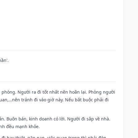
ần'.
ề phòng. Người ra đi tốt nhất nên hoãn lại. Phòng người
uan,…nên tránh đi vào giờ này. Nếu bắt buộc phải đi
n. Buôn bán, kinh doanh có lời. Người đi sắp về nhà.
đình đều mạnh khỏe.
a đi hay thiệt, gặp nạn, việc quan trọng thì phải đòn,