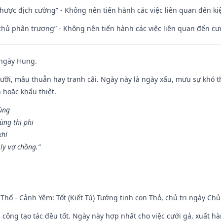
 nhược địch cường” - Không nên tiến hành các việc liên quan đến ki
t chủ phân trương” - Không nên tiến hành các việc liên quan đến cướ
 ngày Hung.
ỡi, mâu thuẫn hay tranh cãi. Ngày này là ngày xấu, mưu sự khó thà
 hoặc khẩu thiệt.
cùng
ùng thị phi
khi
ly vợ chồng.”
Thố - Cảnh Yêm: Tốt (Kiết Tú) Tướng tinh con Thỏ, chủ trị ngày Chủ
i công tạo tác đều tốt. Ngày này hợp nhất cho việc cưới gả, xuất h