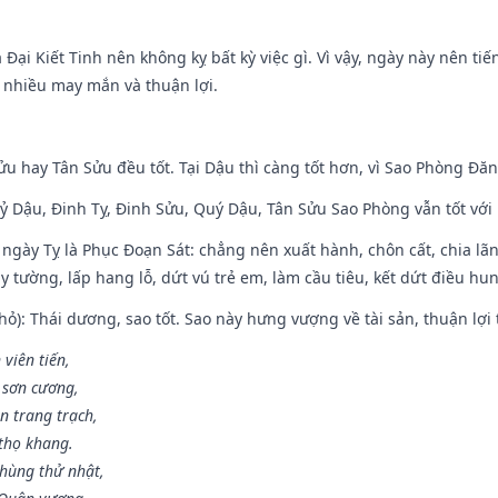
à Đại Kiết Tinh nên không kỵ bất kỳ việc gì. Vì vậy, ngày này nên t
c nhiều may mắn và thuận lợi.
ửu hay Tân Sửu đều tốt. Tại Dậu thì càng tốt hơn, vì Sao Phòng Đăn
Kỷ Dậu, Đinh Tỵ, Đinh Sửu, Quý Dậu, Tân Sửu Sao Phòng vẫn tốt với mọ
ngày Tỵ là Phục Đoạn Sát: chẳng nên xuất hành, chôn cất, chia lãn
 tường, lấp hang lỗ, dứt vú trẻ em, làm cầu tiêu, kết dứt điều hun
ỏ): Thái dương, sao tốt. Sao này hưng vượng về tài sản, thuận lợi 
 viên tiến,
 sơn cương,
n trang trạch,
thọ khang.
hùng thử nhật,