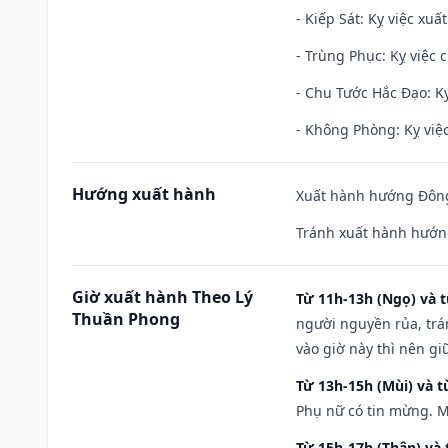
- Kiếp Sát: Kỵ việc xuấ
- Trùng Phục: Kỵ việc c
- Chu Tước Hắc Đạo: Kỵ
- Không Phòng: Kỵ việc 
Hướng xuất hành
Xuất hành hướng Đông 
Tránh xuất hành hướn
Giờ xuất hành Theo Lý
Từ 11h-13h (Ngọ) và t
Thuần Phong
người nguyền rủa, trá
vào giờ này thì nên g
Từ 13h-15h (Mùi) và t
Phụ nữ có tin mừng. M
Từ 15h-17h (Thân) và 