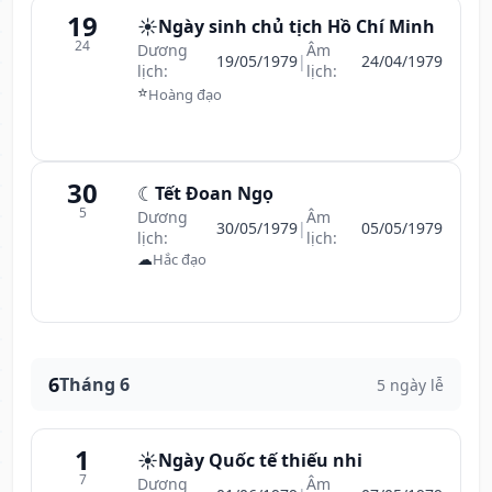
19
☀️
Ngày sinh chủ tịch Hồ Chí Minh
24
Dương
Âm
19/05/1979
|
24/04/1979
lịch:
lịch:
⭐
Hoàng đạo
30
☾
Tết Đoan Ngọ
5
Dương
Âm
30/05/1979
|
05/05/1979
lịch:
lịch:
☁
Hắc đạo
6
Tháng 6
5 ngày lễ
1
☀️
Ngày Quốc tế thiếu nhi
7
Dương
Âm