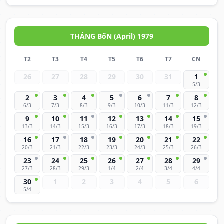
THÁNG BốN (April) 1979
T2
T3
T4
T5
T6
T7
CN
26
27
28
29
30
31
1
5/3
2
3
4
5
6
7
8
6/3
7/3
8/3
9/3
10/3
11/3
12/3
9
10
11
12
13
14
15
13/3
14/3
15/3
16/3
17/3
18/3
19/3
16
17
18
19
20
21
22
20/3
21/3
22/3
23/3
24/3
25/3
26/3
23
24
25
26
27
28
29
27/3
28/3
29/3
1/4
2/4
3/4
4/4
30
1
2
3
4
5
6
5/4