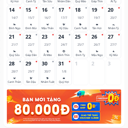
Kỷ Hợi
Canh Tý
Tân Sửu
Nhâm Dần
Quý Mão
Giáp Thìn
Ất Tỵ
14
15
16
17
18
19
20
14/7
15/7
16/7
17/7
18/7
19/7
20/7
🐎
🐐
🐒
🐓
🐕
🐖
🐀
Bính Ngọ
Đinh Mùi
Mậu Thân
Kỷ Dậu
Canh Tuất
Tân Hợi
Nhâm Tý
21
22
23
24
25
26
27
21/7
22/7
23/7
24/7
25/7
26/7
27/7
🐂
🐅
🐈
🐉
🐍
🐎
🐐
Quý Sửu
Giáp Dần
Ất Mão
Bính Thìn
Đinh Tỵ
Mậu Ngọ
Kỷ Mùi
28
29
30
31
1
2
3
28/7
29/7
30/7
1/8
🐒
🐓
🐕
🐖
Canh Thân
Tân Dậu
Nhâm Tuất
Quý Hợi