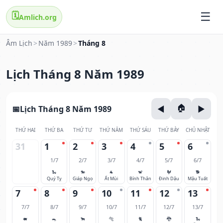
🗓️
Amlich.org
Âm Lịch
>
Năm 1989
>
Tháng 8
Lịch Tháng 8 Năm 1989
Lịch Tháng 8 Năm 1989
THỨ HAI
THỨ BA
THỨ TƯ
THỨ NĂM
THỨ SÁU
THỨ BẢY
CHỦ NHẬT
31
1
2
3
4
5
6
1/7
2/7
3/7
4/7
5/7
6/7
🐍
🐎
🐐
🐒
🐓
🐕
Quý Tỵ
Giáp Ngọ
Ất Mùi
Bính Thân
Đinh Dậu
Mậu Tuất
7
8
9
10
11
12
13
7/7
8/7
9/7
10/7
11/7
12/7
13/7
🐖
🐀
🐂
🐅
🐈
🐉
🐍