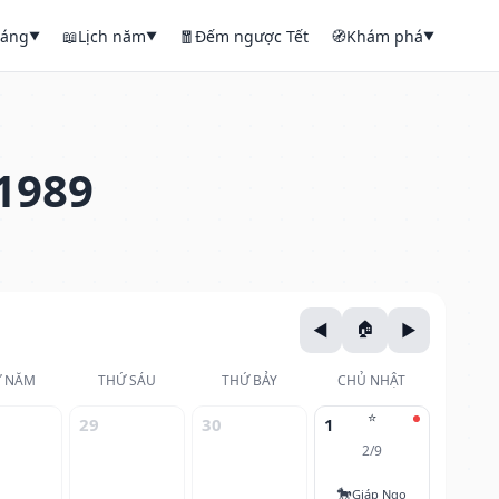
háng
📖
Lịch năm
🧧
Đếm ngược Tết
🧭
Khám phá
▼
▼
▼
1989
 NĂM
THỨ SÁU
THỨ BẢY
CHỦ NHẬT
⭐
29
30
1
2/9
🐎
Giáp Ngọ