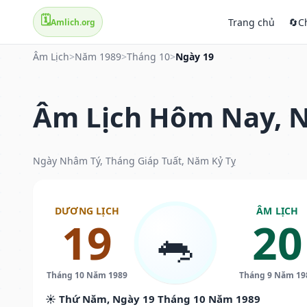
🗓️
Trang chủ
🔄
C
Amlich.org
Âm Lịch
>
Năm 1989
>
Tháng 10
>
Ngày 19
Âm Lịch Hôm Nay, N
Ngày Nhâm Tý, Tháng Giáp Tuất, Năm Kỷ Tỵ
DƯƠNG LỊCH
ÂM LỊCH
19
20
🐀
Tháng 10 Năm 1989
Tháng 9 Năm 19
☀️ Thứ Năm, Ngày 19 Tháng 10 Năm 1989