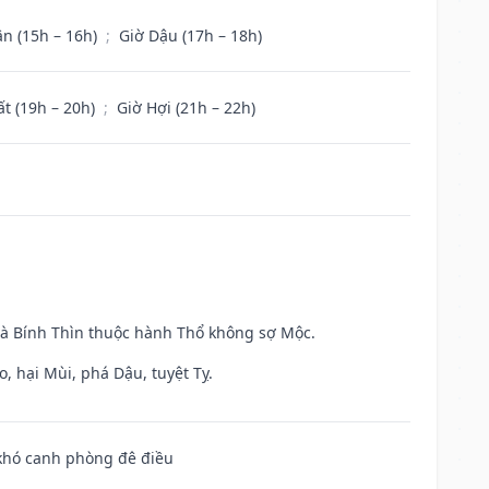
ân (15h – 16h)
;
Giờ Dậu (17h – 18h)
ất (19h – 20h)
;
Giờ Hợi (21h – 22h)
và Bính Thìn thuộc hành Thổ không sợ Mộc.
, hại Mùi, phá Dậu, tuyệt Tỵ.
 khó canh phòng đê điều