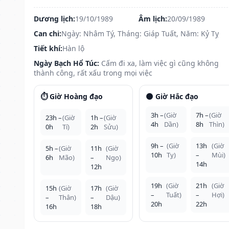
Dương lịch:
19/10/1989
Âm lịch:
20/09/1989
Can chi:
Ngày: Nhâm Tý, Tháng: Giáp Tuất, Năm: Kỷ Tỵ
Tiết khí:
Hàn lộ
Ngày Bạch Hổ Túc:
Cấm đi xa, làm việc gì cũng không
thành công, rất xấu trong mọi việc
⏱️ Giờ Hoàng đạo
🌑 Giờ Hắc đạo
3h –
(Giờ
7h –
(Giờ
23h –
(Giờ
1h –
(Giờ
4h
Dần)
8h
Thìn)
0h
Tí)
2h
Sửu)
9h –
(Giờ
13h
(Giờ
5h –
(Giờ
11h
(Giờ
10h
Tỵ)
–
Mùi)
6h
Mão)
–
Ngọ)
14h
12h
19h
(Giờ
21h
(Giờ
15h
(Giờ
17h
(Giờ
–
Tuất)
–
Hợi)
–
Thân)
–
Dậu)
20h
22h
16h
18h