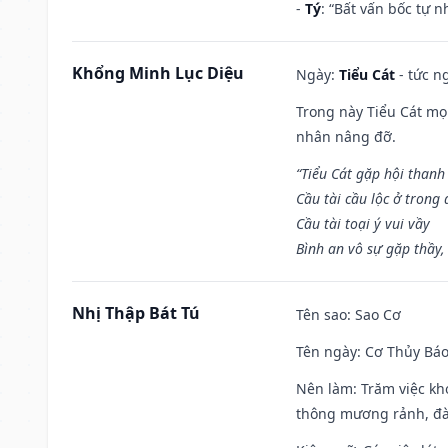
-
Tý
: “Bất vấn bốc tự 
Khổng Minh Lục Diệu
Ngày:
Tiểu Cát
- tức n
Trong này Tiểu Cát mọi
nhân nâng đỡ.
“Tiểu Cát gặp hội thanh
Cầu tài cầu lộc ở trong
Cầu tài toại ý vui vầy
Bình an vô sự gặp thầy,
Nhị Thập Bát Tú
Tên sao
: Sao Cơ
Tên ngày
: Cơ Thủy Báo
Nên làm
: Trăm việc kh
thông mương rảnh, đào