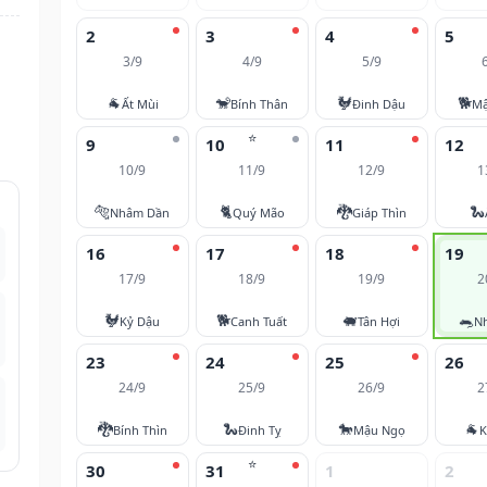
2
3
4
5
3/9
4/9
5/9
🐐
🐒
🐓
🐕
Ất Mùi
Bính Thân
Đinh Dậu
Mậ
⭐
9
10
11
12
10/9
11/9
12/9
1
🐅
🐈
🐉
🐍
Nhâm Dần
Quý Mão
Giáp Thìn
16
17
18
19
17/9
18/9
19/9
2
🐓
🐕
🐖
🐀
Kỷ Dậu
Canh Tuất
Tân Hợi
N
23
24
25
26
24/9
25/9
26/9
2
🐉
🐍
🐎
🐐
Bính Thìn
Đinh Tỵ
Mậu Ngọ
K
⭐
30
31
1
2