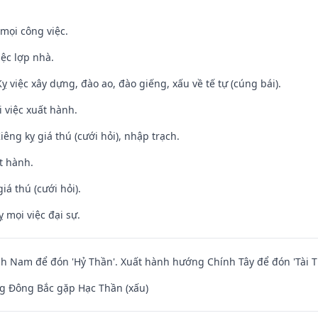
mọi công việc.
iệc lợp nhà.
ỵ việc xây dựng, đào ao, đào giếng, xấu về tế tự (cúng bái).
i việc xuất hành.
Kiêng kỵ giá thú (cưới hỏi), nhập trạch.
t hành.
iá thú (cưới hỏi).
ỵ mọi việc đại sự.
 Nam để đón 'Hỷ Thần'. Xuất hành hướng Chính Tây để đón 'Tài T
g Đông Bắc gặp Hạc Thần (xấu)