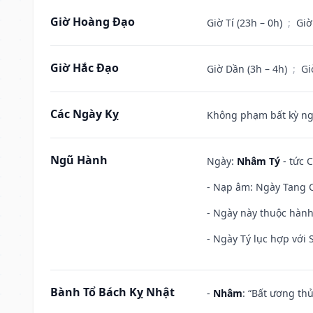
Giờ Hoàng Đạo
Giờ Tí (23h – 0h)
;
Giờ
Giờ Hắc Đạo
Giờ Dần (3h – 4h)
;
Gi
Các Ngày Kỵ
Không phạm bất kỳ ngày
Ngũ Hành
Ngày:
Nhâm Tý
- tức 
- Nạp âm: Ngày Tang C
- Ngày này thuộc hành
- Ngày Tý lục hợp với
Bành Tổ Bách Kỵ Nhật
-
Nhâm
: “Bất ương th