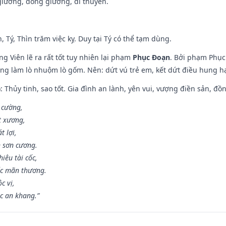
t giường, đóng giường, đi thuyền.
, Tý, Thìn trăm việc kỵ. Duy tại Tý có thể tạm dùng.
g Viên lẽ ra rất tốt tuy nhiên lại phạm
Phục Đoạn
. Bởi phạm Phục 
ông làm lò nhuộm lò gốm. Nên: dứt vú trẻ em, kết dứt điều hung hại
: Thủy tinh, sao tốt. Gia đình an lành, yên vui, vượng điền sản, đồ
o cường,
t xương,
t lợi,
 sơn cương.
iêu tài cốc,
ốc mãn thương.
c vị,
c an khang.”