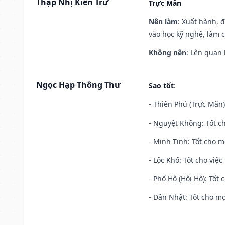
Thập Nhị Kiến Trừ
Trực Mãn
Nên làm
: Xuất hành, 
vào học kỹ nghệ, làm 
Không nên
: Lên quan
Ngọc Hạp Thông Thư
Sao tốt
:
- Thiên Phú (Trực Mãn)
- Nguyệt Không: Tốt c
- Minh Tinh: Tốt cho m
- Lộc Khố: Tốt cho việc
- Phổ Hộ (Hội Hộ): Tốt 
- Dân Nhật: Tốt cho mọ