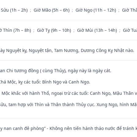
 Sửu (1h – 2h)
;
Giờ Mão (5h – 6h)
;
Giờ Ngọ (11h – 12h)
;
Giờ Th
ờ Thìn (7h – 8h)
;
Giờ Tỵ (9h – 10h)
;
Giờ Mùi (13h – 14h)
;
Giờ Tu
 Nguyệt kỵ, Nguyệt tận, Tam Nương, Dương Công Kỵ Nhật nào.
Can Chi tương đồng ( cùng Thủy), ngày này là ngày cát.
há Mộc, kỵ các tuổi: Bính Ngọ và Canh Ngọ.
 Mộc khắc với hành Thổ, ngoại trừ các tuổi: Canh Ngọ, Mậu Thân 
 Sửu, tam hợp với Thìn và Thân thành Thủy cục. Xung Ngọ, hình Mão
ủy nan canh đê phòng” - Không nên tiến hành tháo nước để tránh