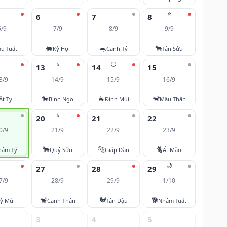
⭐
6
7
8
6/9
7/9
8/9
9/9
🐖
🐀
🐂
u Tuất
Kỷ Hợi
Canh Tý
Tân Sửu
⭐
🌕
13
14
15
3/9
14/9
15/9
16/9
🐎
🐐
🐒
Ất Tỵ
Bính Ngọ
Đinh Mùi
Mậu Thân
⭐
20
21
22
0/9
21/9
22/9
23/9
🐂
🐅
🐈
hâm Tý
Quý Sửu
Giáp Dần
Ất Mão
🌙
27
28
29
7/9
28/9
29/9
1/10
🐒
🐓
🐕
ỷ Mùi
Canh Thân
Tân Dậu
Nhâm Tuất
3
4
5