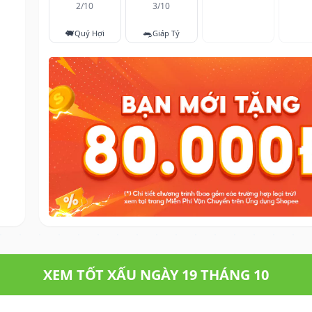
2/10
3/10
🐖
🐀
Quý Hợi
Giáp Tý
XEM TỐT XẤU NGÀY 19 THÁNG 10