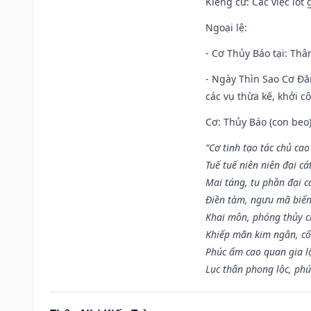
Kiêng cữ
: Các việc ló
Ngoại lệ
:
- Cơ Thủy Báo tại: Thân
- Ngày Thìn Sao Cơ Đăn
các vụ thừa kế, khởi c
Cơ: Thủy Báo (con beo)
“Cơ tinh tạo tác chủ ca
Tuế tuế niên niên đại cá
Mai táng, tu phần đại cá
Điền tàm, ngưu mã biến
Khai môn, phóng thủy ch
Khiếp mãn kim ngân, c
Phúc ấm cao quan gia lộ
Lục thân phong lộc, phú