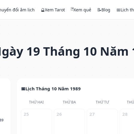
🃏
huyển đổi âm lịch
🔮
Xem Tarot
Xem quẻ
📝
Blog
📅
Lịch t
gày 19 Tháng 10 Năm 
Lịch Tháng 10 Năm 1989
THỨ HAI
THỨ BA
THỨ TƯ
THỨ
25
26
27
28
89