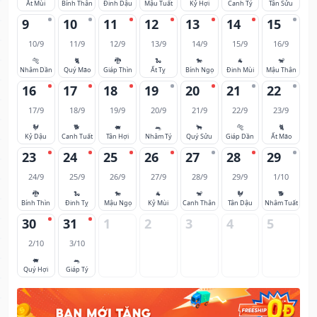
Ất Mùi
Bính Thân
Đinh Dậu
Mậu Tuất
Kỷ Hợi
Canh Tý
Tân Sửu
9
10
11
12
13
14
15
10/9
11/9
12/9
13/9
14/9
15/9
16/9
🐅
🐈
🐉
🐍
🐎
🐐
🐒
Nhâm Dần
Quý Mão
Giáp Thìn
Ất Tỵ
Bính Ngọ
Đinh Mùi
Mậu Thân
16
17
18
19
20
21
22
17/9
18/9
19/9
20/9
21/9
22/9
23/9
🐓
🐕
🐖
🐀
🐂
🐅
🐈
Kỷ Dậu
Canh Tuất
Tân Hợi
Nhâm Tý
Quý Sửu
Giáp Dần
Ất Mão
23
24
25
26
27
28
29
24/9
25/9
26/9
27/9
28/9
29/9
1/10
🐉
🐍
🐎
🐐
🐒
🐓
🐕
Bính Thìn
Đinh Tỵ
Mậu Ngọ
Kỷ Mùi
Canh Thân
Tân Dậu
Nhâm Tuất
30
31
1
2
3
4
5
2/10
3/10
🐖
🐀
Quý Hợi
Giáp Tý