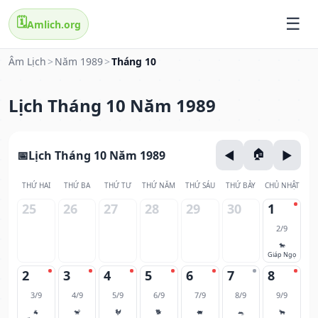
🗓️
Amlich.org
Âm Lịch
>
Năm 1989
>
Tháng 10
Lịch Tháng 10 Năm 1989
Lịch Tháng 10 Năm 1989
THỨ HAI
THỨ BA
THỨ TƯ
THỨ NĂM
THỨ SÁU
THỨ BẢY
CHỦ NHẬT
25
26
27
28
29
30
1
2/9
🐎
Giáp Ngọ
2
3
4
5
6
7
8
3/9
4/9
5/9
6/9
7/9
8/9
9/9
🐐
🐒
🐓
🐕
🐖
🐀
🐂