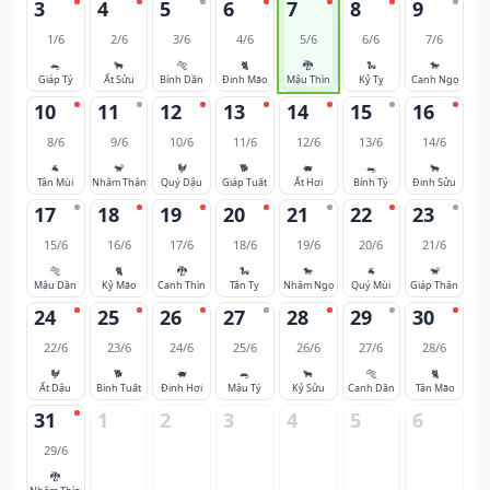
3
4
5
6
7
8
9
1/6
2/6
3/6
4/6
5/6
6/6
7/6
🐀
🐂
🐅
🐈
🐉
🐍
🐎
Giáp Tý
Ất Sửu
Bính Dần
Đinh Mão
Mậu Thìn
Kỷ Tỵ
Canh Ngọ
10
11
12
13
14
15
16
8/6
9/6
10/6
11/6
12/6
13/6
14/6
🐐
🐒
🐓
🐕
🐖
🐀
🐂
Tân Mùi
Nhâm Thân
Quý Dậu
Giáp Tuất
Ất Hợi
Bính Tý
Đinh Sửu
17
18
19
20
21
22
23
15/6
16/6
17/6
18/6
19/6
20/6
21/6
🐅
🐈
🐉
🐍
🐎
🐐
🐒
Mậu Dần
Kỷ Mão
Canh Thìn
Tân Tỵ
Nhâm Ngọ
Quý Mùi
Giáp Thân
24
25
26
27
28
29
30
22/6
23/6
24/6
25/6
26/6
27/6
28/6
🐓
🐕
🐖
🐀
🐂
🐅
🐈
Ất Dậu
Bính Tuất
Đinh Hợi
Mậu Tý
Kỷ Sửu
Canh Dần
Tân Mão
31
1
2
3
4
5
6
29/6
🐉