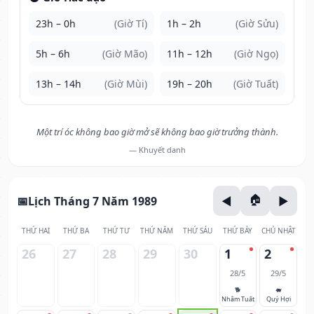
23h – 0h
(Giờ Tí)
1h – 2h
(Giờ Sửu)
5h – 6h
(Giờ Mão)
11h – 12h
(Giờ Ngọ)
13h – 14h
(Giờ Mùi)
19h – 20h
(Giờ Tuất)
Một trí óc không bao giờ mở sẽ không bao giờ trưởng thành.
— Khuyết danh
Lịch Tháng 7 Năm 1989
THỨ HAI
THỨ BA
THỨ TƯ
THỨ NĂM
THỨ SÁU
THỨ BẢY
CHỦ NHẬT
26
27
28
29
30
1
2
28/5
29/5
🐕
🐖
Nhâm Tuất
Quý Hợi