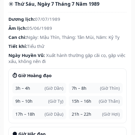
☀️ Thứ Sáu, Ngày 7 Tháng 7 Năm 1989
Dương lịch:
07/07/1989
Âm lịch:
05/06/1989
Can chi:
Ngày: Mậu Thìn, Tháng: Tân Mùi, Năm: Kỷ Tỵ
Tiết khí:
Tiểu thử
Ngày Huyền Vũ:
Xuất hành thường gặp cãi cọ, gặp việc
xấu, không nên đi
⏱️ Giờ Hoàng đạo
3h – 4h
(Giờ Dần)
7h – 8h
(Giờ Thìn)
9h – 10h
(Giờ Tỵ)
15h – 16h
(Giờ Thân)
17h – 18h
(Giờ Dậu)
21h – 22h
(Giờ Hợi)
🌑 Giờ Hắc đạo