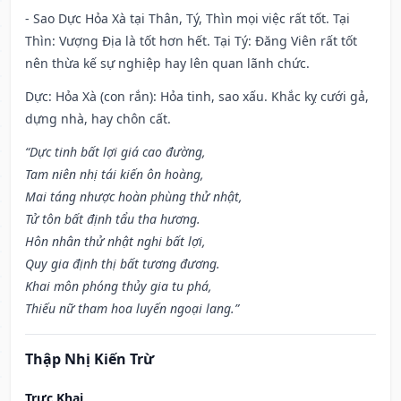
- Sao Dực Hỏa Xà tại Thân, Tý, Thìn mọi việc rất tốt. Tại
Thìn: Vượng Địa là tốt hơn hết. Tại Tý: Đăng Viên rất tốt
nên thừa kế sự nghiệp hay lên quan lãnh chức.
Dực: Hỏa Xà (con rắn): Hỏa tinh, sao xấu. Khắc kỵ cưới gả,
dựng nhà, hay chôn cất.
“Dực tinh bất lợi giá cao đường,
Tam niên nhị tái kiến ôn hoàng,
Mai táng nhược hoàn phùng thử nhật,
Tử tôn bất định tẩu tha hương.
Hôn nhân thử nhật nghi bất lợi,
Quy gia định thị bất tương đương.
Khai môn phóng thủy gia tu phá,
Thiếu nữ tham hoa luyến ngoại lang.”
Thập Nhị Kiến Trừ
Trực Khai