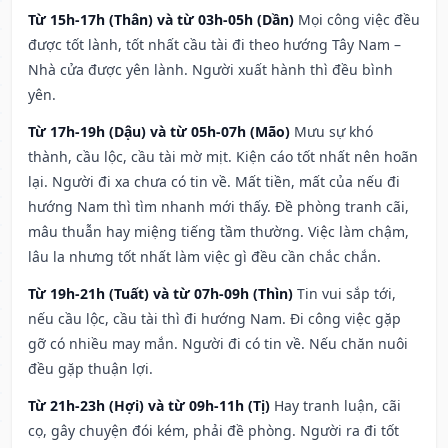
Từ 15h-17h (Thân) và từ 03h-05h (Dần)
Mọi công việc đều
được tốt lành, tốt nhất cầu tài đi theo hướng Tây Nam –
Nhà cửa được yên lành. Người xuất hành thì đều bình
yên.
Từ 17h-19h (Dậu) và từ 05h-07h (Mão)
Mưu sự khó
thành, cầu lộc, cầu tài mờ mịt. Kiện cáo tốt nhất nên hoãn
lại. Người đi xa chưa có tin về. Mất tiền, mất của nếu đi
hướng Nam thì tìm nhanh mới thấy. Đề phòng tranh cãi,
mâu thuẫn hay miệng tiếng tầm thường. Việc làm chậm,
lâu la nhưng tốt nhất làm việc gì đều cần chắc chắn.
Từ 19h-21h (Tuất) và từ 07h-09h (Thìn)
Tin vui sắp tới,
nếu cầu lộc, cầu tài thì đi hướng Nam. Đi công việc gặp
gỡ có nhiều may mắn. Người đi có tin về. Nếu chăn nuôi
đều gặp thuận lợi.
Từ 21h-23h (Hợi) và từ 09h-11h (Tị)
Hay tranh luận, cãi
cọ, gây chuyện đói kém, phải đề phòng. Người ra đi tốt