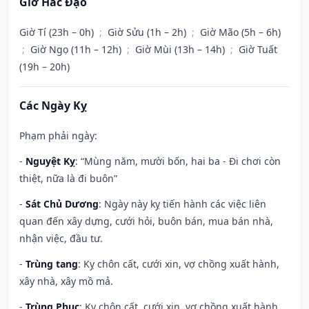
Giờ Hắc Đạo
Giờ Tí (23h – 0h)
;
Giờ Sửu (1h – 2h)
;
Giờ Mão (5h – 6h)
;
Giờ Ngọ (11h – 12h)
;
Giờ Mùi (13h – 14h)
;
Giờ Tuất
(19h – 20h)
Các Ngày Kỵ
Phạm phải ngày:
-
Nguyệt Kỵ
: “Mùng năm, mười bốn, hai ba - Đi chơi còn
thiệt, nữa là đi buôn”
-
Sát Chủ Dương
: Ngày này kỵ tiến hành các việc liên
quan đến xây dựng, cưới hỏi, buôn bán, mua bán nhà,
nhận việc, đầu tư.
-
Trùng tang
: Kỵ chôn cất, cưới xin, vợ chồng xuất hành,
xây nhà, xây mồ mả.
-
Trùng Phục
: Kỵ chôn cất, cưới xin, vợ chồng xuất hành,