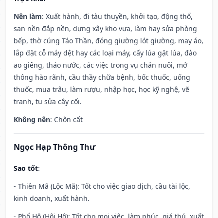
Nên làm
: Xuất hành, đi tàu thuyền, khởi tạo, động thổ,
san nền đắp nền, dựng xây kho vựa, làm hay sửa phòng
bếp, thờ cúng Táo Thần, đóng giường lót giường, may áo,
lắp đặt cỗ máy dệt hay các loại máy, cấy lúa gặt lúa, đào
ao giếng, tháo nước, các việc trong vụ chăn nuôi, mở
thông hào rãnh, cầu thầy chữa bệnh, bốc thuốc, uống
thuốc, mua trâu, làm rượu, nhập học, học kỹ nghệ, vẽ
tranh, tu sửa cây cối.
Không nên
: Chôn cất
Ngọc Hạp Thông Thư
Sao tốt
:
- Thiên Mã (Lộc Mã): Tốt cho việc giao dịch, cầu tài lộc,
kinh doanh, xuất hành.
- Phổ Hộ (Hội Hộ): Tốt cho mọi việc, làm phúc, giá thú, xuất