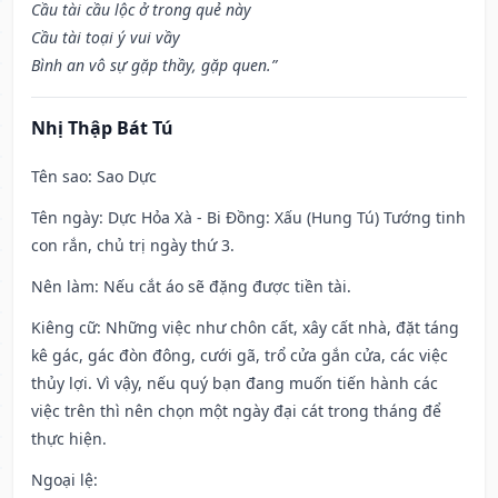
Cầu tài cầu lộc ở trong quẻ này
Cầu tài toại ý vui vầy
Bình an vô sự gặp thầy, gặp quen.”
Nhị Thập Bát Tú
Tên sao
: Sao Dực
Tên ngày
: Dực Hỏa Xà - Bi Đồng: Xấu (Hung Tú) Tướng tinh
con rắn, chủ trị ngày thứ 3.
Nên làm
: Nếu cắt áo sẽ đặng được tiền tài.
Kiêng cữ
: Những việc như chôn cất, xây cất nhà, đặt táng
kê gác, gác đòn đông, cưới gã, trổ cửa gắn cửa, các việc
thủy lợi. Vì vậy, nếu quý bạn đang muốn tiến hành các
việc trên thì nên chọn một ngày đại cát trong tháng để
thực hiện.
Ngoại lệ
: