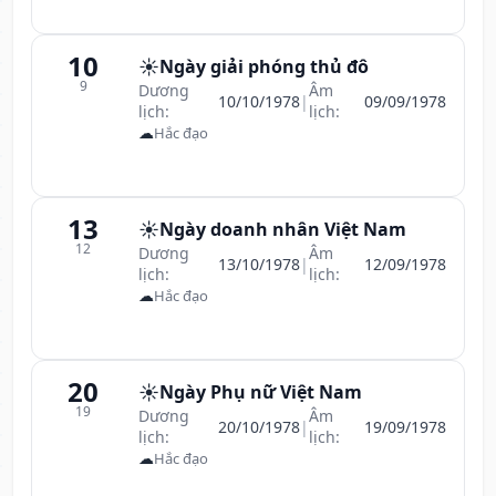
10
☀️
Ngày giải phóng thủ đô
9
Dương
Âm
10/10/1978
|
09/09/1978
lịch:
lịch:
☁
Hắc đạo
13
☀️
Ngày doanh nhân Việt Nam
12
Dương
Âm
13/10/1978
|
12/09/1978
lịch:
lịch:
☁
Hắc đạo
20
☀️
Ngày Phụ nữ Việt Nam
19
Dương
Âm
20/10/1978
|
19/09/1978
lịch:
lịch:
☁
Hắc đạo