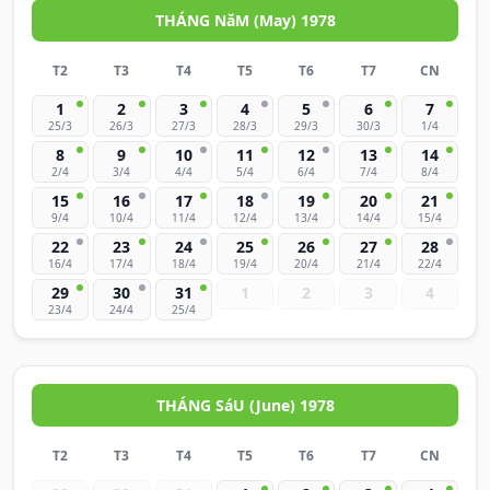
THÁNG NăM (May) 1978
T2
T3
T4
T5
T6
T7
CN
1
2
3
4
5
6
7
25/3
26/3
27/3
28/3
29/3
30/3
1/4
8
9
10
11
12
13
14
2/4
3/4
4/4
5/4
6/4
7/4
8/4
15
16
17
18
19
20
21
9/4
10/4
11/4
12/4
13/4
14/4
15/4
22
23
24
25
26
27
28
16/4
17/4
18/4
19/4
20/4
21/4
22/4
29
30
31
1
2
3
4
23/4
24/4
25/4
THÁNG SáU (June) 1978
T2
T3
T4
T5
T6
T7
CN