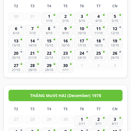
T2
T3
T4
T5
T6
T7
CN
30
31
1
2
3
4
5
1/10
2/10
3/10
4/10
5/10
6
7
8
9
10
11
12
6/10
7/10
8/10
9/10
10/10
11/10
12/10
13
14
15
16
17
18
19
13/10
14/10
15/10
16/10
17/10
18/10
19/10
20
21
22
23
24
25
26
20/10
21/10
22/10
23/10
24/10
25/10
26/10
27
28
29
30
1
2
3
27/10
28/10
29/10
1/11
THÁNG MườI HAI (December) 1978
T2
T3
T4
T5
T6
T7
CN
27
28
29
30
1
2
3
2/11
3/11
4/11