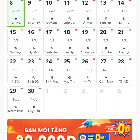
8
9
10
11
12
13
14
25/4
26/4
27/4
28/4
29/4
30/4
1/5
🐖
🐀
🐂
🐅
🐈
🐉
🐍
Tân Hợi
Nhâm Tý
Quý Sửu
Giáp Dần
Ất Mão
Bính Thìn
Đinh Tỵ
15
16
17
18
19
20
21
2/5
3/5
4/5
5/5
6/5
7/5
8/5
🐎
🐐
🐒
🐓
🐕
🐖
🐀
Mậu Ngọ
Kỷ Mùi
Canh Thân
Tân Dậu
Nhâm Tuất
Quý Hợi
Giáp Tý
22
23
24
25
26
27
28
9/5
10/5
11/5
12/5
13/5
14/5
15/5
🐂
🐅
🐈
🐉
🐍
🐎
🐐
Ất Sửu
Bính Dần
Đinh Mão
Mậu Thìn
Kỷ Tỵ
Canh Ngọ
Tân Mùi
29
30
1
2
3
4
5
16/5
17/5
🐒
🐓
Nhâm Thân
Quý Dậu