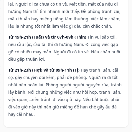
lại. Người đi xa chưa có tin về. Mất tiền, mất của nếu đi
hướng Nam thì tìm nhanh mới thấy. Đề phòng tranh cãi,
mâu thuẫn hay miệng tiếng tầm thường. Việc làm chậm,
lâu la nhưng tốt nhất làm việc gì đều cần chắc chắn.
Từ 19h-21h (Tuất) và từ 07h-09h (Thìn)
Tin vui sắp tới,
nếu cầu lộc, cầu tài thì đi hướng Nam. Đi công việc gặp
gỡ có nhiều may mắn. Người đi có tin về. Nếu chăn nuôi
đều gặp thuận lợi.
Từ 21h-23h (Hợi) và từ 09h-11h (Tị)
Hay tranh luận, cãi
cọ, gây chuyện đói kém, phải đề phòng. Người ra đi tốt
nhất nên hoãn lại. Phòng người người nguyền rủa, tránh
lây bệnh. Nói chung những việc như hội họp, tranh luận,
việc quan,…nên tránh đi vào giờ này. Nếu bắt buộc phải
đi vào giờ này thì nên giữ miệng để hạn ché gây ẩu đả
hay cãi nhau.