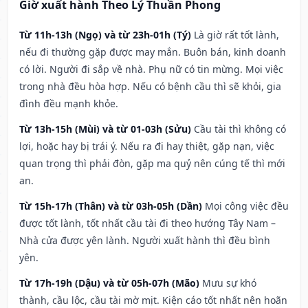
Giờ xuất hành Theo Lý Thuần Phong
Từ 11h-13h (Ngọ) và từ 23h-01h (Tý)
Là giờ rất tốt lành,
nếu đi thường gặp được may mắn. Buôn bán, kinh doanh
có lời. Người đi sắp về nhà. Phụ nữ có tin mừng. Mọi việc
trong nhà đều hòa hợp. Nếu có bệnh cầu thì sẽ khỏi, gia
đình đều mạnh khỏe.
Từ 13h-15h (Mùi) và từ 01-03h (Sửu)
Cầu tài thì không có
lợi, hoặc hay bị trái ý. Nếu ra đi hay thiệt, gặp nạn, việc
quan trọng thì phải đòn, gặp ma quỷ nên cúng tế thì mới
an.
Từ 15h-17h (Thân) và từ 03h-05h (Dần)
Mọi công việc đều
được tốt lành, tốt nhất cầu tài đi theo hướng Tây Nam –
Nhà cửa được yên lành. Người xuất hành thì đều bình
yên.
Từ 17h-19h (Dậu) và từ 05h-07h (Mão)
Mưu sự khó
thành, cầu lộc, cầu tài mờ mịt. Kiện cáo tốt nhất nên hoãn