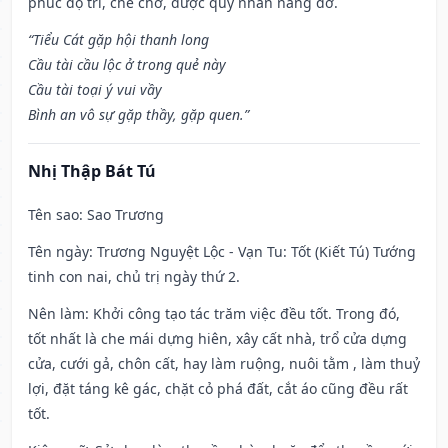
phúc độ trì, che chở, được quý nhân nâng đỡ.
“Tiểu Cát gặp hội thanh long
Cầu tài cầu lộc ở trong quẻ này
Cầu tài toại ý vui vầy
Bình an vô sự gặp thầy, gặp quen.”
Nhị Thập Bát Tú
Tên sao
: Sao Trương
Tên ngày
: Trương Nguyệt Lộc - Vạn Tu: Tốt (Kiết Tú) Tướng
tinh con nai, chủ trị ngày thứ 2.
Nên làm
: Khởi công tạo tác trăm việc đều tốt. Trong đó,
tốt nhất là che mái dựng hiên, xây cất nhà, trổ cửa dựng
cửa, cưới gả, chôn cất, hay làm ruộng, nuôi tằm , làm thuỷ
lợi, đặt táng kê gác, chặt cỏ phá đất, cắt áo cũng đều rất
tốt.