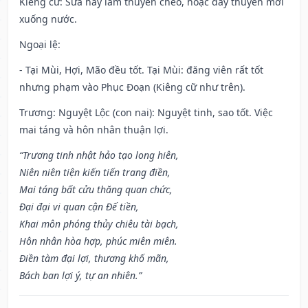
Kiêng cữ
: Sửa hay làm thuyền chèo, hoặc đẩy thuyền mới
xuống nước.
Ngoại lệ
:
- Tại Mùi, Hợi, Mão đều tốt. Tại Mùi: đăng viên rất tốt
nhưng phạm vào Phục Đoạn (Kiêng cữ như trên).
Trương: Nguyệt Lộc (con nai): Nguyệt tinh, sao tốt. Việc
mai táng và hôn nhân thuận lợi.
“Trương tinh nhật hảo tạo long hiên,
Niên niên tiện kiến tiến trang điền,
Mai táng bất cửu thăng quan chức,
Đại đại vi quan cận Đế tiền,
Khai môn phóng thủy chiêu tài bạch,
Hôn nhân hòa hợp, phúc miên miên.
Điền tàm đại lợi, thương khố mãn,
Bách ban lợi ý, tự an nhiên.”