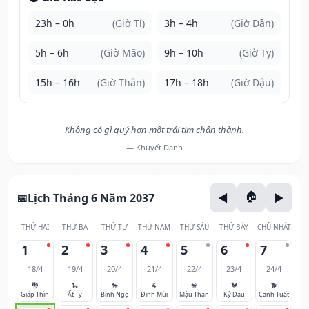
23h – 0h
(Giờ Tí)
3h – 4h
(Giờ Dần)
5h – 6h
(Giờ Mão)
9h – 10h
(Giờ Tỵ)
15h – 16h
(Giờ Thân)
17h – 18h
(Giờ Dậu)
Không có gì quý hơn một trái tim chân thành.
— Khuyết Danh
Lịch Tháng 6 Năm 2037
THỨ HAI
THỨ BA
THỨ TƯ
THỨ NĂM
THỨ SÁU
THỨ BẢY
CHỦ NHẬT
1
2
3
4
5
6
7
18/4
19/4
20/4
21/4
22/4
23/4
24/4
🐉
🐍
🐎
🐐
🐒
🐓
🐕
Giáp Thìn
Ất Tỵ
Bính Ngọ
Đinh Mùi
Mậu Thân
Kỷ Dậu
Canh Tuất