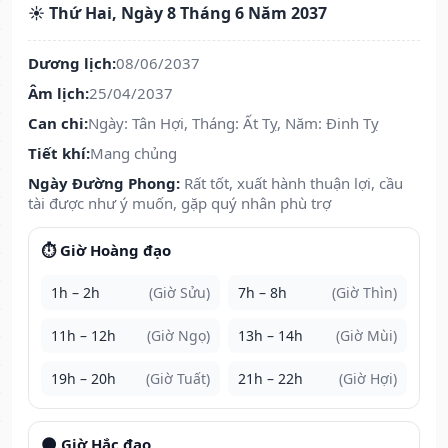
☀️ Thứ Hai, Ngày 8 Tháng 6 Năm 2037
Dương lịch:
08/06/2037
Âm lịch:
25/04/2037
Can chi:
Ngày: Tân Hợi, Tháng: Ất Tỵ, Năm: Đinh Tỵ
Tiết khí:
Mang chủng
Ngày Đường Phong:
Rất tốt, xuất hành thuận lợi, cầu
tài được như ý muốn, gặp quý nhân phù trợ
⏱️ Giờ Hoàng đạo
1h – 2h
(Giờ Sửu)
7h – 8h
(Giờ Thìn)
11h – 12h
(Giờ Ngọ)
13h – 14h
(Giờ Mùi)
19h – 20h
(Giờ Tuất)
21h – 22h
(Giờ Hợi)
🌑 Giờ Hắc đạo