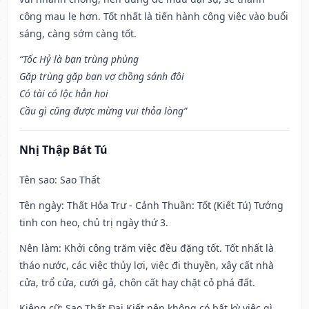
công mau lẹ hơn. Tốt nhất là tiến hành công việc vào buổi
sáng, càng sớm càng tốt.
“Tốc Hỷ là bạn trùng phùng
Gặp trùng gặp bạn vợ chồng sánh đôi
Có tài có lộc hẳn hoi
Cầu gì cũng được mừng vui thỏa lòng”
Nhị Thập Bát Tú
Tên sao
: Sao Thất
Tên ngày
: Thất Hỏa Trư - Cảnh Thuần: Tốt (Kiết Tú) Tướng
tinh con heo, chủ trị ngày thứ 3.
Nên làm
: Khởi công trăm việc đều đặng tốt. Tốt nhất là
tháo nước, các việc thủy lợi, việc đi thuyền, xây cất nhà
cửa, trổ cửa, cưới gả, chôn cất hay chặt cỏ phá đất.
Kiêng cữ
: Sao Thất Đại Kiết nên không có bất kỳ việc gì