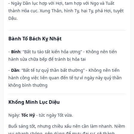
- Ngày Dần lục hợp với Hợi, tam hợp với Ngọ và Tuất
thành Hỏa cục. Xung Thân, hình Tỵ, hại Tỵ, phá Hợi, tuyệt
Dậu.
Bành Tổ Bách Kỵ Nhật
-
Bính
: “Bất tu táo tất kiến hỏa ương” - Không nên tiến
hành sửa chữa bếp để tránh bị hỏa tai
-
Dần
: “Bất tế tự quỷ thần bất thường” - Không nên tiến
hành công việc liên quan đến tế tự vì ngày này quỷ thần
không bình thường
Khổng Minh Lục Diệu
Ngày:
Tốc Hỷ
- tức ngày Tốt vừa.
Buổi sáng tốt, nhưng chiều xấu nên cần làm nhanh. Niềm
vui nhanh chóng, nên dùng để mưu đại sự, sẽ thành