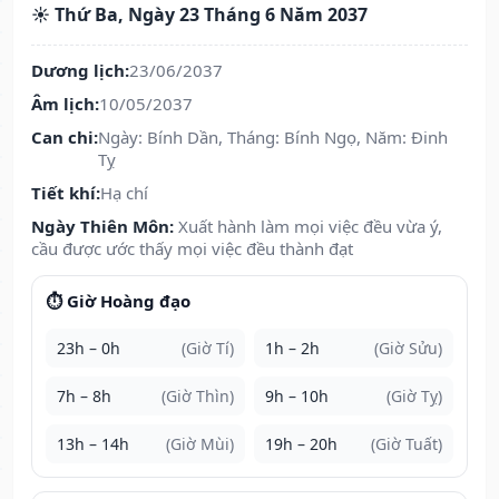
☀️ Thứ Ba, Ngày 23 Tháng 6 Năm 2037
Dương lịch:
23/06/2037
Âm lịch:
10/05/2037
Can chi:
Ngày: Bính Dần, Tháng: Bính Ngọ, Năm: Đinh
Tỵ
Tiết khí:
Hạ chí
Ngày Thiên Môn:
Xuất hành làm mọi việc đều vừa ý,
cầu được ước thấy mọi việc đều thành đạt
⏱️ Giờ Hoàng đạo
23h – 0h
(Giờ Tí)
1h – 2h
(Giờ Sửu)
7h – 8h
(Giờ Thìn)
9h – 10h
(Giờ Tỵ)
13h – 14h
(Giờ Mùi)
19h – 20h
(Giờ Tuất)