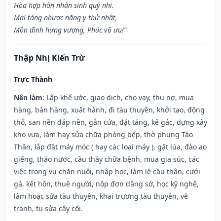
Hòa hợp hôn nhân sinh quý nhi.
Mai táng nhược năng y thử nhật,
Môn đình hưng vượng, Phúc vô ưu!”
Thập Nhị Kiến Trừ
Trực Thành
Nên làm
: Lập khế ước, giao dịch, cho vay, thu nợ, mua
hàng, bán hàng, xuất hành, đi tàu thuyền, khởi tạo, động
thổ, san nền đắp nền, gắn cửa, đặt táng, kê gác, dựng xây
kho vựa, làm hay sửa chữa phòng bếp, thờ phụng Táo
Thần, lắp đặt máy móc ( hay các loại máy ), gặt lúa, đào ao
giếng, tháo nước, cầu thầy chữa bệnh, mua gia súc, các
việc trong vụ chăn nuôi, nhập học, làm lễ cầu thân, cưới
gả, kết hôn, thuê người, nộp đơn dâng sớ, học kỹ nghệ,
làm hoặc sửa tàu thuyền, khai trương tàu thuyền, vẽ
tranh, tu sửa cây cối.