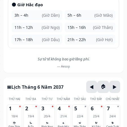
🌑 Giờ Hắc đạo
3h – 4h
(Giờ Dần)
5h – 6h
(Giờ Mão)
11h – 12h
(Giờ Ngọ)
15h – 16h
(Giờ Thân)
17h – 18h
(Giờ Dậu)
21h – 22h
(Giờ Hợi)
Sự tử tế không bao giờ lãng phí.
— Aesop
Lịch Tháng 6 Năm 2037
THỨ HAI
THỨ BA
THỨ TƯ
THỨ NĂM
THỨ SÁU
THỨ BẢY
CHỦ NHẬT
1
2
3
4
5
6
7
18/4
19/4
20/4
21/4
22/4
23/4
24/4
🐉
🐍
🐎
🐐
🐒
🐓
🐕
Giáp Thìn
Ất Tỵ
Bính Ngọ
Đinh Mùi
Mậu Thân
Kỷ Dậu
Canh Tuất