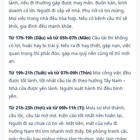
lành, nếu đi thường gặp được may mắn. Buôn bán, kinh
doanh có lời. Người đi sắp về nhà. Phụ nữ có tin mừng.
Mọi việc trong nhà đều hòa hợp. Nếu có bệnh cầu thì sẽ
khỏi, gia đình đều mạnh khỏe.
Từ 17h-19h (Dậu) và từ 05h-07h (Mão)
Cầu tài thì không
có lợi, hoặc hay bị trái ý. Nếu ra đi hay thiệt, gặp nạn, việc
quan trọng thì phải đòn, gặp ma quỷ nên cúng tế thì mới
an.
Từ 19h-21h (Tuất) và từ 07h-09h (Thìn)
Mọi công việc đều
được tốt lành, tốt nhất cầu tài đi theo hướng Tây Nam –
Nhà cửa được yên lành. Người xuất hành thì đều bình
yên.
Từ 21h-23h (Hợi) và từ 09h-11h (Tị)
Mưu sự khó thành,
cầu lộc, cầu tài mờ mịt. Kiện cáo tốt nhất nên hoãn lại.
Người đi xa chưa có tin về. Mất tiền, mất của nếu đi
hướng Nam thì tìm nhanh mới thấy. Đề phòng tranh cãi,
mâu thuẫn hay miệng tiếng tầm thường. Việc làm chậm,