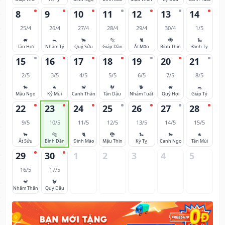
8
9
10
11
12
13
14
25/4
26/4
27/4
28/4
29/4
30/4
1/5
🐖
🐀
🐂
🐅
🐈
🐉
🐍
Tân Hợi
Nhâm Tý
Quý Sửu
Giáp Dần
Ất Mão
Bính Thìn
Đinh Tỵ
15
16
17
18
19
20
21
2/5
3/5
4/5
5/5
6/5
7/5
8/5
🐎
🐐
🐒
🐓
🐕
🐖
🐀
Mậu Ngọ
Kỷ Mùi
Canh Thân
Tân Dậu
Nhâm Tuất
Quý Hợi
Giáp Tý
22
23
24
25
26
27
28
9/5
10/5
11/5
12/5
13/5
14/5
15/5
🐂
🐅
🐈
🐉
🐍
🐎
🐐
Ất Sửu
Bính Dần
Đinh Mão
Mậu Thìn
Kỷ Tỵ
Canh Ngọ
Tân Mùi
29
30
1
2
3
4
5
16/5
17/5
🐒
🐓
Nhâm Thân
Quý Dậu