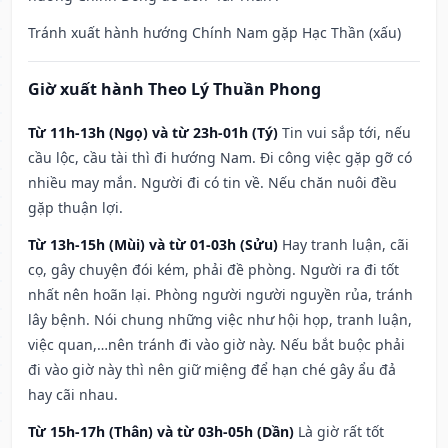
Tránh xuất hành hướng Chính Nam gặp Hạc Thần (xấu)
Giờ xuất hành Theo Lý Thuần Phong
Từ 11h-13h (Ngọ) và từ 23h-01h (Tý)
Tin vui sắp tới, nếu
cầu lộc, cầu tài thì đi hướng Nam. Đi công việc gặp gỡ có
nhiều may mắn. Người đi có tin về. Nếu chăn nuôi đều
gặp thuận lợi.
Từ 13h-15h (Mùi) và từ 01-03h (Sửu)
Hay tranh luận, cãi
cọ, gây chuyện đói kém, phải đề phòng. Người ra đi tốt
nhất nên hoãn lại. Phòng người người nguyền rủa, tránh
lây bệnh. Nói chung những việc như hội họp, tranh luận,
việc quan,…nên tránh đi vào giờ này. Nếu bắt buộc phải
đi vào giờ này thì nên giữ miệng để hạn ché gây ẩu đả
hay cãi nhau.
Từ 15h-17h (Thân) và từ 03h-05h (Dần)
Là giờ rất tốt