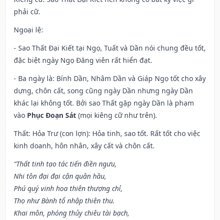
phải cữ.
Ngoại lệ
:
- Sao Thất Đại Kiết tại Ngọ, Tuất và Dần nói chung đều tốt,
đặc biệt ngày Ngọ Đăng viên rất hiển đạt.
- Ba ngày là: Bính Dần, Nhâm Dần và Giáp Ngọ tốt cho xây
dựng, chôn cất, song cũng ngày Dần nhưng ngày Dần
khác lại không tốt. Bởi sao Thất gặp ngày Dần là phạm
vào
Phục Đoạn Sát
(mọi kiêng cữ như trên).
Thất: Hỏa Trư (con lợn): Hỏa tinh, sao tốt. Rất tốt cho việc
kinh doanh, hôn nhân, xây cất và chôn cất.
“Thất tinh tạo tác tiến điền ngưu,
Nhi tôn đại đại cận quân hầu,
Phú quý vinh hoa thiên thượng chỉ,
Thọ như Bành tổ nhập thiên thu.
Khai môn, phóng thủy chiêu tài bạch,