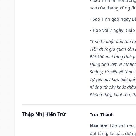
- Sao Tinh là một tron
sao của tháng cũng đ
- Sao Tinh gặp ngày Dầ
- Hợp với 7 ngày: Giá
“Tinh tú nhật hảo tạo t
Tiến chức gia quan cận
Bất khả mai táng tính p
Hung tinh lâm vị nữ nh
Sinh ly, tử biệt vô tâm l
Tự yếu quy hưu biệt giá
Khổng tử cửu khúc châu
Phóng thủy, khai câu, t
Thập Nhị Kiến Trừ
Trực Thành
Nên làm
: Lập khế ước
đặt táng, kê gác, dựng