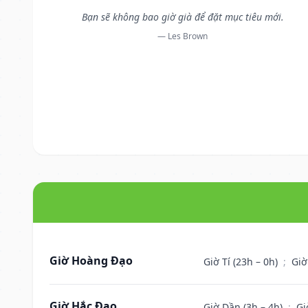
Bạn sẽ không bao giờ già để đặt mục tiêu mới.
— Les Brown
Giờ Hoàng Đạo
Giờ Tí (23h – 0h)
;
Giờ
Giờ Hắc Đạo
Giờ Dần (3h – 4h)
;
Gi