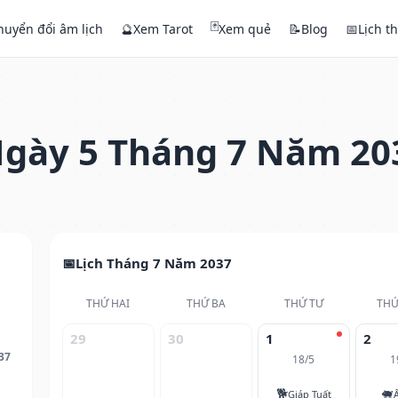
🃏
huyển đổi âm lịch
🔮
Xem Tarot
Xem quẻ
📝
Blog
📅
Lịch t
gày 5 Tháng 7 Năm 20
Lịch Tháng 7 Năm 2037
THỨ HAI
THỨ BA
THỨ TƯ
THỨ
29
30
1
2
37
18/5
1
🐕
🐖
Giáp Tuất