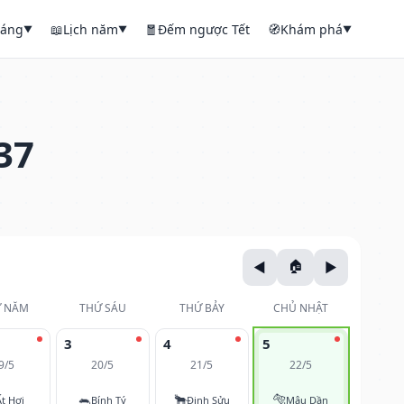
háng
📖
Lịch năm
🧧
Đếm ngược Tết
🧭
Khám phá
▼
▼
▼
37
 NĂM
THỨ SÁU
THỨ BẢY
CHỦ NHẬT
3
4
5
9/5
20/5
21/5
22/5
🐀
🐂
🐅
Ất Hợi
Bính Tý
Đinh Sửu
Mậu Dần