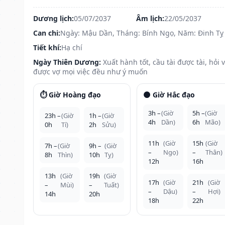
Dương lịch:
05/07/2037
Âm lịch:
22/05/2037
Can chi:
Ngày: Mậu Dần, Tháng: Bính Ngọ, Năm: Đinh Tỵ
Tiết khí:
Hạ chí
Ngày Thiên Dương:
Xuất hành tốt, cầu tài được tài, hỏi 
được vợ mọi việc đều như ý muốn
⏱️ Giờ Hoàng đạo
🌑 Giờ Hắc đạo
3h –
(Giờ
5h –
(Giờ
23h –
(Giờ
1h –
(Giờ
4h
Dần)
6h
Mão)
0h
Tí)
2h
Sửu)
11h
(Giờ
15h
(Giờ
7h –
(Giờ
9h –
(Giờ
–
Ngọ)
–
Thân)
8h
Thìn)
10h
Tỵ)
12h
16h
13h
(Giờ
19h
(Giờ
17h
(Giờ
21h
(Giờ
–
Mùi)
–
Tuất)
–
Dậu)
–
Hợi)
14h
20h
18h
22h