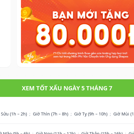
XEM TỐT XẤU NGÀY 5 THÁNG 7
 Sửu (1h – 2h)
;
Giờ Thìn (7h – 8h)
;
Giờ Tỵ (9h – 10h)
;
Giờ Mùi (
ờ Mão (5h – 6h)
;
Giờ Ngọ (11h – 12h)
;
Giờ Thân (15h – 16h)
;
Gi