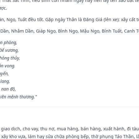
g Thất Sát Tinh, nếu sinh con nhằm ngày này nên lấy tên Sao đặt tê
ược.
n, Ngọ, Tuất đều tốt. Gặp ngày Thân là Đăng Giá (lên xe): xây cất 
p Dần, Nhâm Dần, Giáp Ngọ, Bính Ngọ, Mậu Ngọ, Bính Tuất, Canh T
ân phòng,
 Đế vương,
hóng thủy,
ân vong.
uyến,
 lang.
 nan độ,
hiên mệnh thương.”
, giao dịch, cho vay, thu nợ, mua hàng, bán hàng, xuất hành, đi tà
 xây kho vựa, làm hay sửa chữa phòng bếp, thờ phụng Táo Thần, lắp