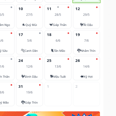
⭐
10
11
12
6/5
27/5
28/5
29/5
🐐
🐒
🐓
âm Ngọ
Quý Mùi
Giáp Thân
Ất Dậu
17
18
19
4/6
5/6
6/6
7/6
🐅
🐈
🐉
ỷ Sửu
Canh Dần
Tân Mão
Nhâm Thìn
24
25
26
1/6
12/6
13/6
14/6
🐓
🐕
🐖
nh Thân
Đinh Dậu
Mậu Tuất
Kỷ Hợi
31
1
2
8/6
19/6
🐉
ý Mão
Giáp Thìn