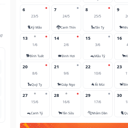
6
7
8
9
23/5
24/5
25/5
2
🐈
🐉
🐍
🐎
Kỷ Mão
Canh Thìn
Tân Tỵ
Nh
vợ
⭐
13
14
15
16
1/6
2/6
3/6
🐕
🐖
🐀
🐂
Bính Tuất
Đinh Hợi
Mậu Tý
K
20
21
22
23
8/6
9/6
10/6
1
🐍
🐎
🐐
🐒
Quý Tỵ
Giáp Ngọ
Ất Mùi
Bí
⭐
⭐
27
28
29
30
15/6
16/6
17/6
1
🐀
🐂
🐅
🐈
Canh Tý
Tân Sửu
Nhâm Dần
Qu