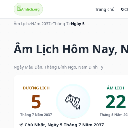
🗓️
Trang chủ
🔄
C
Amlich.org
Âm Lịch
>
Năm 2037
>
Tháng 7
>
Ngày 5
Âm Lịch Hôm Nay, N
Ngày Mậu Dần, Tháng Bính Ngọ, Năm Đinh Tỵ
DƯƠNG LỊCH
ÂM LỊCH
5
22
🐅
Tháng 7 Năm 2037
Tháng 5 Năm 20
☀️ Chủ Nhật, Ngày 5 Tháng 7 Năm 2037