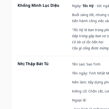
Khổng Minh Lục Diệu
Ngày:
Tốc Hỷ
- tức ngà
Buổi sáng tốt, nhưng 
tiến hành công việc v
“Tốc Hỷ là bạn trùng p
Gặp trùng gặp bạn vợ c
Có tài có lộc hẳn hoi
Cầu gì cũng được mừng 
Nhị Thập Bát Tú
Tên sao
: Sao Tinh
Tên ngày
: Tinh Nhật M
Nên làm
: Xây dựng ph
Kiêng cữ
: Chôn cất, c
Ngoại lệ
: