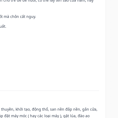
n cho trẻ để dễ nuôi, có thể lấy tên sao của năm, hay
tốt mà chôn cất nguy.
uất.
u thuyền, khởi tạo, động thổ, san nền đắp nền, gắn cửa,
 đặt máy móc ( hay các loại máy ), gặt lúa, đào ao