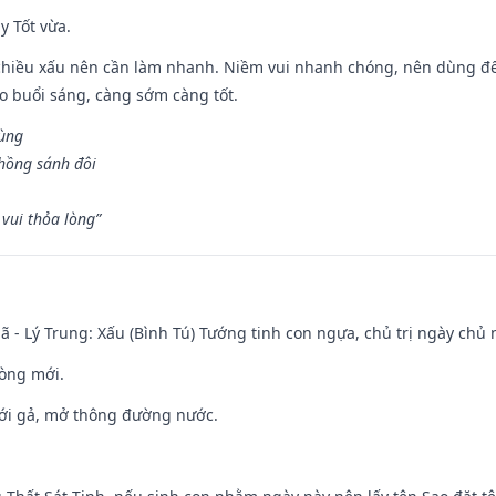
y Tốt vừa.
chiều xấu nên cần làm nhanh. Niềm vui nhanh chóng, nên dùng để 
ào buổi sáng, càng sớm càng tốt.
hùng
hồng sánh đôi
vui thỏa lòng”
ã - Lý Trung: Xấu (Bình Tú) Tướng tinh con ngựa, chủ trị ngày chủ 
òng mới.
ưới gả, mở thông đường nước.