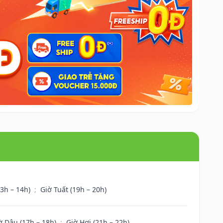
13h – 14h)
;
Giờ Tuất (19h – 20h)
ờ Dậu (17h – 18h)
;
Giờ Hợi (21h – 22h)