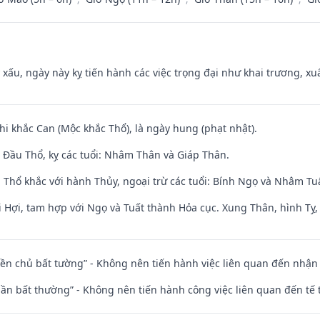
y xấu, ngày này kỵ tiến hành các việc trọng đại như khai trương, xuấ
hi khắc Can (Mộc khắc Thổ), là ngày hung (phạt nhật).
Đầu Thổ, kỵ các tuổi: Nhâm Thân và Giáp Thân.
 Thổ khắc với hành Thủy, ngoại trừ các tuổi: Bính Ngọ và Nhâm T
 Hợi, tam hợp với Ngọ và Tuất thành Hỏa cục. Xung Thân, hình Tỵ, 
điền chủ bất tường” - Không nên tiến hành việc liên quan đến nhậ
 thần bất thường” - Không nên tiến hành công việc liên quan đến t