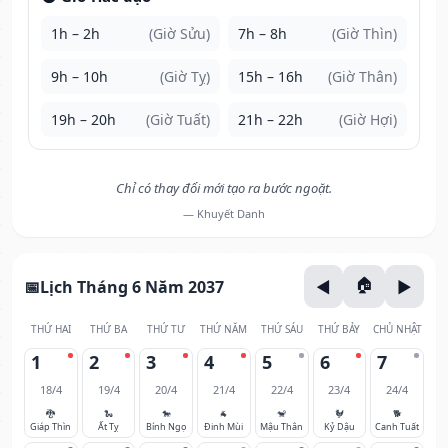
1h – 2h
(Giờ Sửu)
7h – 8h
(Giờ Thìn)
9h – 10h
(Giờ Tỵ)
15h – 16h
(Giờ Thân)
19h – 20h
(Giờ Tuất)
21h – 22h
(Giờ Hợi)
Chỉ có thay đổi mới tạo ra bước ngoặt.
— Khuyết Danh
Lịch Tháng 6 Năm 2037
THỨ HAI
THỨ BA
THỨ TƯ
THỨ NĂM
THỨ SÁU
THỨ BẢY
CHỦ NHẬT
1
2
3
4
5
6
7
18/4
19/4
20/4
21/4
22/4
23/4
24/4
🐉
🐍
🐎
🐐
🐒
🐓
🐕
Giáp Thìn
Ất Tỵ
Bính Ngọ
Đinh Mùi
Mậu Thân
Kỷ Dậu
Canh Tuất