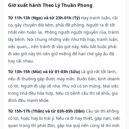
Giờ xuất hành Theo Lý Thuần Phong
Từ 11h-13h (Ngọ) và từ 23h-01h (Tý)
Hay tranh luận, cãi
cọ, gây chuyện đói kém, phải đề phòng. Người ra đi tốt
nhất nên hoãn lại. Phòng người người nguyền rủa, tránh
lây bệnh. Nói chung những việc như hội họp, tranh luận,
việc quan,…nên tránh đi vào giờ này. Nếu bắt buộc phải
đi vào giờ này thì nên giữ miệng để hạn ché gây ẩu đả
hay cãi nhau.
Từ 13h-15h (Mùi) và từ 01-03h (Sửu)
Là giờ rất tốt lành,
nếu đi thường gặp được may mắn. Buôn bán, kinh doanh
có lời. Người đi sắp về nhà. Phụ nữ có tin mừng. Mọi việc
trong nhà đều hòa hợp. Nếu có bệnh cầu thì sẽ khỏi, gia
đình đều mạnh khỏe.
Từ 15h-17h (Thân) và từ 03h-05h (Dần)
Cầu tài thì không
có lợi, hoặc hay bị trái ý. Nếu ra đi hay thiệt, gặp nạn, việc
quan trọng thì phải đòn, gặp ma quỷ nên cúng tế thì mới