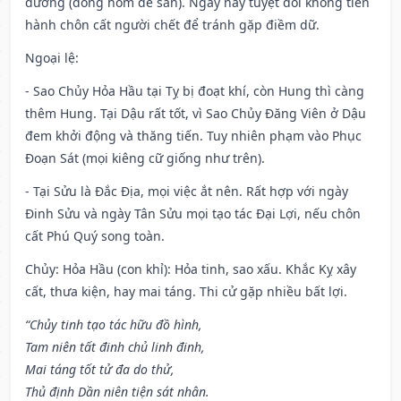
đường (đóng hòm để sẵn). Ngày này tuyệt đối không tiến
hành chôn cất người chết để tránh gặp điềm dữ.
Ngoại lệ
:
- Sao Chủy Hỏa Hầu tại Tỵ bị đoạt khí, còn Hung thì càng
thêm Hung. Tại Dậu rất tốt, vì Sao Chủy Đăng Viên ở Dậu
đem khởi động và thăng tiến. Tuy nhiên phạm vào Phục
Đoạn Sát (mọi kiêng cữ giống như trên).
- Tại Sửu là Đắc Địa, mọi việc ắt nên. Rất hợp với ngày
Đinh Sửu và ngày Tân Sửu mọi tạo tác Đại Lợi, nếu chôn
cất Phú Quý song toàn.
Chủy: Hỏa Hầu (con khỉ): Hỏa tinh, sao xấu. Khắc Kỵ xây
cất, thưa kiện, hay mai táng. Thi cử gặp nhiều bất lợi.
“Chủy tinh tạo tác hữu đồ hình,
Tam niên tất đinh chủ linh đinh,
Mai táng tốt tử đa do thử,
Thủ định Dần niên tiện sát nhân.