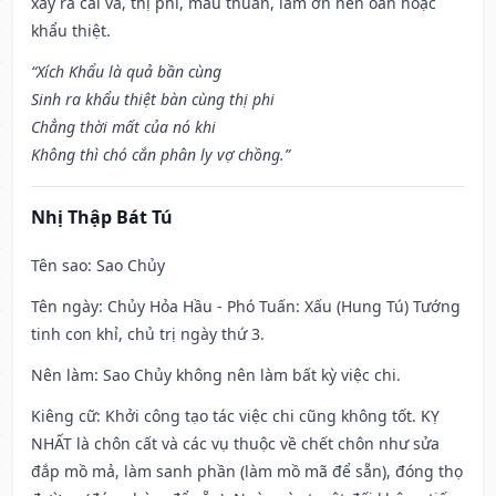
xảy ra cãi vã, thị phi, mâu thuẫn, làm ơn nên oán hoặc
khẩu thiệt.
“Xích Khẩu là quả bần cùng
Sinh ra khẩu thiệt bàn cùng thị phi
Chẳng thời mất của nó khi
Không thì chó cắn phân ly vợ chồng.”
Nhị Thập Bát Tú
Tên sao
: Sao Chủy
Tên ngày
: Chủy Hỏa Hầu - Phó Tuấn: Xấu (Hung Tú) Tướng
tinh con khỉ, chủ trị ngày thứ 3.
Nên làm
: Sao Chủy không nên làm bất kỳ việc chi.
Kiêng cữ
: Khởi công tạo tác việc chi cũng không tốt. KỴ
NHẤT là chôn cất và các vụ thuộc về chết chôn như sửa
đắp mồ mả, làm sanh phần (làm mồ mã để sẵn), đóng thọ