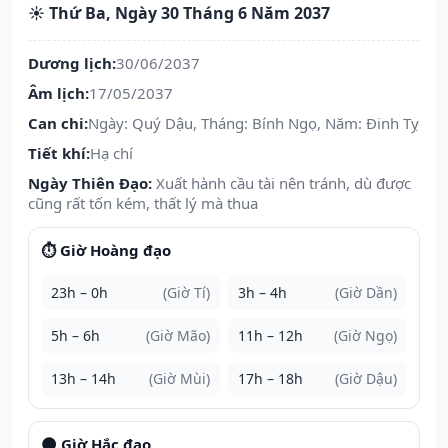
☀️ Thứ Ba, Ngày 30 Tháng 6 Năm 2037
Dương lịch:
30/06/2037
Âm lịch:
17/05/2037
Can chi:
Ngày: Quý Dậu, Tháng: Bính Ngọ, Năm: Đinh Tỵ
Tiết khí:
Hạ chí
Ngày Thiên Đạo:
Xuất hành cầu tài nên tránh, dù được
cũng rất tốn kém, thất lý mà thua
⏱️ Giờ Hoàng đạo
23h – 0h
(Giờ Tí)
3h – 4h
(Giờ Dần)
5h – 6h
(Giờ Mão)
11h – 12h
(Giờ Ngọ)
13h – 14h
(Giờ Mùi)
17h – 18h
(Giờ Dậu)
🌑 Giờ Hắc đạo