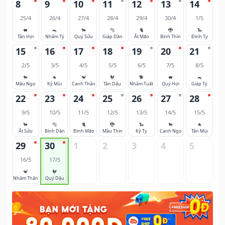
8
9
10
11
12
13
14
25/4
26/4
27/4
28/4
29/4
30/4
1/5
🐖
🐀
🐂
🐅
🐈
🐉
🐍
Tân Hợi
Nhâm Tý
Quý Sửu
Giáp Dần
Ất Mão
Bính Thìn
Đinh Tỵ
15
16
17
18
19
20
21
2/5
3/5
4/5
5/5
6/5
7/5
8/5
🐎
🐐
🐒
🐓
🐕
🐖
🐀
Mậu Ngọ
Kỷ Mùi
Canh Thân
Tân Dậu
Nhâm Tuất
Quý Hợi
Giáp Tý
22
23
24
25
26
27
28
9/5
10/5
11/5
12/5
13/5
14/5
15/5
🐂
🐅
🐈
🐉
🐍
🐎
🐐
Ất Sửu
Bính Dần
Đinh Mão
Mậu Thìn
Kỷ Tỵ
Canh Ngọ
Tân Mùi
29
30
1
2
3
4
5
16/5
17/5
🐒
🐓
Nhâm Thân
Quý Dậu