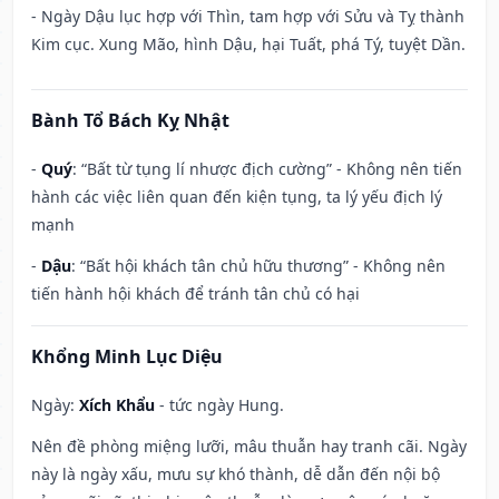
- Ngày Dậu lục hợp với Thìn, tam hợp với Sửu và Tỵ thành
Kim cục. Xung Mão, hình Dậu, hại Tuất, phá Tý, tuyệt Dần.
Bành Tổ Bách Kỵ Nhật
-
Quý
: “Bất từ tụng lí nhược địch cường” - Không nên tiến
hành các việc liên quan đến kiện tụng, ta lý yếu địch lý
mạnh
-
Dậu
: “Bất hội khách tân chủ hữu thương” - Không nên
tiến hành hội khách để tránh tân chủ có hại
Khổng Minh Lục Diệu
Ngày:
Xích Khẩu
- tức ngày Hung.
Nên đề phòng miệng lưỡi, mâu thuẫn hay tranh cãi. Ngày
này là ngày xấu, mưu sự khó thành, dễ dẫn đến nội bộ