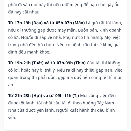
phải đi vào giờ này thì nên giữ miệng để hạn ché gây ẩu
đả hay cãi nhau.
Từ 17h-19h (Dậu) và từ 05h-07h (Mão)
Là giờ rất tốt lành,
nếu đi thường gặp được may mắn. Buôn bán, kinh doanh
có lời. Người đi sắp về nhà. Phụ nữ có tin mừng. Mọi việc
trong nhà đều hòa hợp. Nếu có bệnh cầu thì sẽ khỏi, gia
đình đều mạnh khỏe.
Từ 19h-21h (Tuất) và từ 07h-09h (Thìn)
Cầu tài thì không
có lợi, hoặc hay bị trái ý. Nếu ra đi hay thiệt, gặp nạn, việc
quan trọng thì phải đòn, gặp ma quỷ nên cúng tế thì mới
an.
Từ 21h-23h (Hợi) và từ 09h-11h (Tị)
Mọi công việc đều
được tốt lành, tốt nhất cầu tài đi theo hướng Tây Nam –
Nhà cửa được yên lành. Người xuất hành thì đều bình
yên.