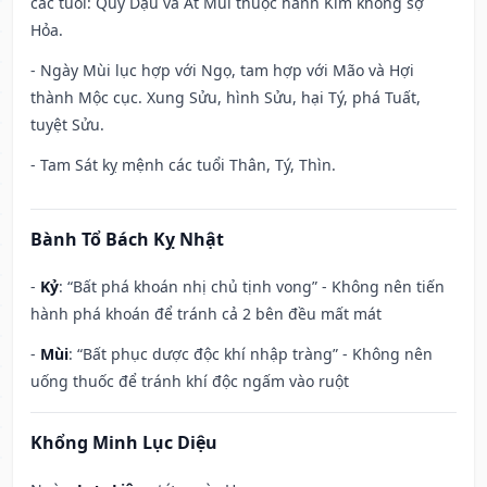
các tuổi: Quý Dậu và Ất Mùi thuộc hành Kim không sợ
Hỏa.
- Ngày Mùi lục hợp với Ngọ, tam hợp với Mão và Hợi
thành Mộc cục. Xung Sửu, hình Sửu, hại Tý, phá Tuất,
tuyệt Sửu.
- Tam Sát kỵ mệnh các tuổi Thân, Tý, Thìn.
Bành Tổ Bách Kỵ Nhật
-
Kỷ
: “Bất phá khoán nhị chủ tịnh vong” - Không nên tiến
hành phá khoán để tránh cả 2 bên đều mất mát
-
Mùi
: “Bất phục dược độc khí nhập tràng” - Không nên
uống thuốc để tránh khí độc ngấm vào ruột
Khổng Minh Lục Diệu