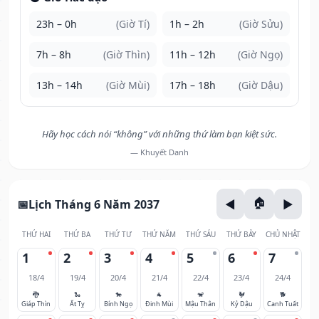
23h – 0h
(Giờ Tí)
1h – 2h
(Giờ Sửu)
7h – 8h
(Giờ Thìn)
11h – 12h
(Giờ Ngọ)
13h – 14h
(Giờ Mùi)
17h – 18h
(Giờ Dậu)
Hãy học cách nói “không” với những thứ làm bạn kiệt sức.
— Khuyết Danh
Lịch Tháng 6 Năm 2037
THỨ HAI
THỨ BA
THỨ TƯ
THỨ NĂM
THỨ SÁU
THỨ BẢY
CHỦ NHẬT
1
2
3
4
5
6
7
18/4
19/4
20/4
21/4
22/4
23/4
24/4
🐉
🐍
🐎
🐐
🐒
🐓
🐕
Giáp Thìn
Ất Tỵ
Bính Ngọ
Đinh Mùi
Mậu Thân
Kỷ Dậu
Canh Tuất