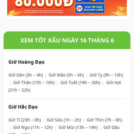
XEM TỐT XẤU NGÀY 16 THÁNG 6
Giờ Hoàng Đạo
Giờ Dần (3h – 4h)
;
Giờ Mão (5h – 6h)
;
Giờ Tỵ (9h – 10h)
;
Giờ Thân (15h – 16h)
;
Giờ Tuất (19h – 20h)
;
Giờ Hợi
(21h – 22h)
Giờ Hắc Đạo
Giờ Tí (23h – 0h)
;
Giờ Sửu (1h – 2h)
;
Giờ Thìn (7h – 8h)
;
Giờ Ngọ (11h – 12h)
;
Giờ Mùi (13h – 14h)
;
Giờ Dậu