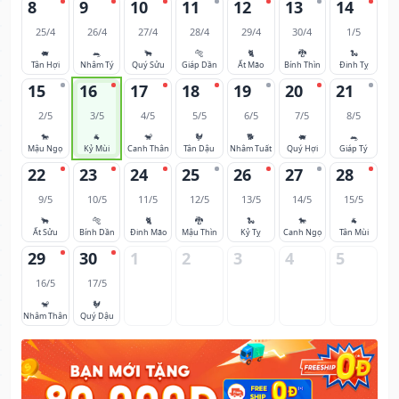
8
9
10
11
12
13
14
25/4
26/4
27/4
28/4
29/4
30/4
1/5
🐖
🐀
🐂
🐅
🐈
🐉
🐍
Tân Hợi
Nhâm Tý
Quý Sửu
Giáp Dần
Ất Mão
Bính Thìn
Đinh Tỵ
15
16
17
18
19
20
21
2/5
3/5
4/5
5/5
6/5
7/5
8/5
🐎
🐐
🐒
🐓
🐕
🐖
🐀
Mậu Ngọ
Kỷ Mùi
Canh Thân
Tân Dậu
Nhâm Tuất
Quý Hợi
Giáp Tý
22
23
24
25
26
27
28
9/5
10/5
11/5
12/5
13/5
14/5
15/5
🐂
🐅
🐈
🐉
🐍
🐎
🐐
Ất Sửu
Bính Dần
Đinh Mão
Mậu Thìn
Kỷ Tỵ
Canh Ngọ
Tân Mùi
29
30
1
2
3
4
5
16/5
17/5
🐒
🐓
Nhâm Thân
Quý Dậu