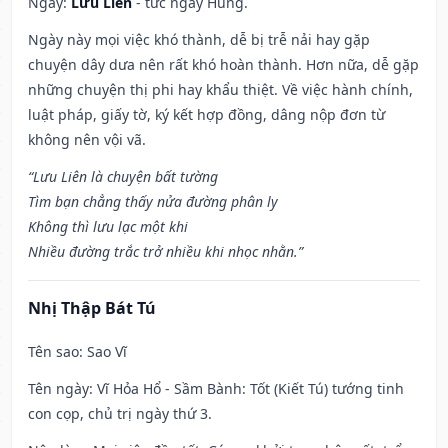
Ngày:
Lưu Liên
- tức ngày Hung.
Ngày này mọi việc khó thành, dễ bị trễ nải hay gặp
chuyện dây dưa nên rất khó hoàn thành. Hơn nữa, dễ gặp
những chuyện thị phi hay khẩu thiệt. Về việc hành chính,
luật pháp, giấy tờ, ký kết hợp đồng, dâng nộp đơn từ
không nên vội vã.
“Lưu Liên là chuyện bất tường
Tìm bạn chẳng thấy nửa đường phân ly
Không thì lưu lạc một khi
Nhiều đường trắc trở nhiều khi nhọc nhằn.”
Nhị Thập Bát Tú
Tên sao
: Sao Vĩ
Tên ngày
: Vĩ Hỏa Hổ - Sầm Bành: Tốt (Kiết Tú) tướng tinh
con cọp, chủ trị ngày thứ 3.