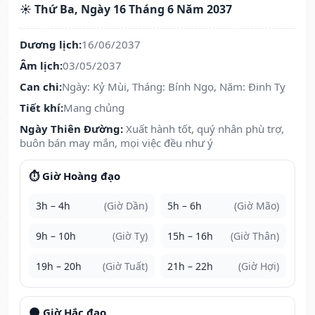
☀️ Thứ Ba, Ngày 16 Tháng 6 Năm 2037
Dương lịch:
16/06/2037
Âm lịch:
03/05/2037
Can chi:
Ngày: Kỷ Mùi, Tháng: Bính Ngọ, Năm: Đinh Tỵ
Tiết khí:
Mang chủng
Ngày Thiên Đường:
Xuất hành tốt, quý nhân phù trợ,
buôn bán may mắn, mọi việc đều như ý
⏱️ Giờ Hoàng đạo
3h – 4h
(Giờ Dần)
5h – 6h
(Giờ Mão)
9h – 10h
(Giờ Tỵ)
15h – 16h
(Giờ Thân)
19h – 20h
(Giờ Tuất)
21h – 22h
(Giờ Hợi)
🌑 Giờ Hắc đạo