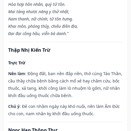
Hòa hợp hôn nhân, quý tử tôn.
Mai táng nhược năng y thử nhật,
Nam thanh, nữ chính, tử tôn hưng.
Khai môn, phóng thủy, chiêu điền địa,
Đại đại công hầu, viễn bá danh.”
Thập Nhị Kiến Trừ
Trực Trừ
Nên làm
: Động đất, ban nền đắp nền, thờ cúng Táo Thần,
cầu thầy chữa bệnh bằng cách mổ xẻ hay châm cứu, bốc
thuốc, xả tang, khởi công làm lò nhuộm lò gốm, nữ nhân
khởi đầu uống thuốc chữa bệnh.
Chú ý
: Đẻ con nhằm ngày này khó nuôi, nên làm Âm Đức
cho con, nam nhân kỵ khởi đầu uống thuốc.
Ngọc Hạp Thông Thư