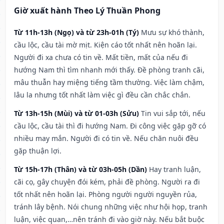
Giờ xuất hành Theo Lý Thuần Phong
Từ 11h-13h (Ngọ) và từ 23h-01h (Tý)
Mưu sự khó thành,
cầu lộc, cầu tài mờ mịt. Kiện cáo tốt nhất nên hoãn lại.
Người đi xa chưa có tin về. Mất tiền, mất của nếu đi
hướng Nam thì tìm nhanh mới thấy. Đề phòng tranh cãi,
mâu thuẫn hay miệng tiếng tầm thường. Việc làm chậm,
lâu la nhưng tốt nhất làm việc gì đều cần chắc chắn.
Từ 13h-15h (Mùi) và từ 01-03h (Sửu)
Tin vui sắp tới, nếu
cầu lộc, cầu tài thì đi hướng Nam. Đi công việc gặp gỡ có
nhiều may mắn. Người đi có tin về. Nếu chăn nuôi đều
gặp thuận lợi.
Từ 15h-17h (Thân) và từ 03h-05h (Dần)
Hay tranh luận,
cãi cọ, gây chuyện đói kém, phải đề phòng. Người ra đi
tốt nhất nên hoãn lại. Phòng người người nguyền rủa,
tránh lây bệnh. Nói chung những việc như hội họp, tranh
luận, việc quan,…nên tránh đi vào giờ này. Nếu bắt buộc