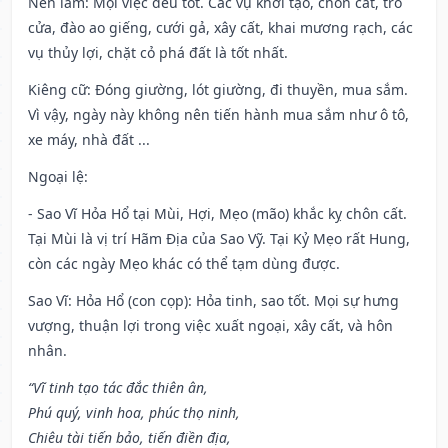
Nên làm
: Mọi việc đều tốt. Các vụ khởi tạo, chôn cất, trổ
cửa, đào ao giếng, cưới gả, xây cất, khai mương rạch, các
vụ thủy lợi, chặt cỏ phá đất là tốt nhất.
Kiêng cữ
: Đóng giường, lót giường, đi thuyền, mua sắm.
Vì vậy, ngày này không nên tiến hành mua sắm như ô tô,
xe máy, nhà đất ...
Ngoại lệ
:
- Sao Vĩ Hỏa Hổ tại Mùi, Hợi, Mẹo (mão) khắc kỵ chôn cất.
Tại Mùi là vị trí Hãm Địa của Sao Vỹ. Tại Kỷ Mẹo rất Hung,
còn các ngày Mẹo khác có thể tạm dùng được.
Sao Vĩ: Hỏa Hổ (con cọp): Hỏa tinh, sao tốt. Mọi sự hưng
vượng, thuận lợi trong việc xuất ngoại, xây cất, và hôn
nhân.
“Vĩ tinh tạo tác đắc thiên ân,
Phú quý, vinh hoa, phúc thọ ninh,
Chiêu tài tiến bảo, tiến điền địa,