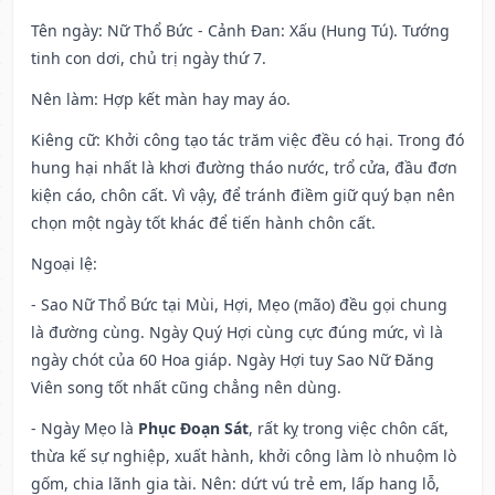
Tên ngày
: Nữ Thổ Bức - Cảnh Đan: Xấu (Hung Tú). Tướng
tinh con dơi, chủ trị ngày thứ 7.
Nên làm
: Hợp kết màn hay may áo.
Kiêng cữ
: Khởi công tạo tác trăm việc đều có hại. Trong đó
hung hại nhất là khơi đường tháo nước, trổ cửa, đầu đơn
kiện cáo, chôn cất. Vì vậy, để tránh điềm giữ quý bạn nên
chọn một ngày tốt khác để tiến hành chôn cất.
Ngoại lệ
:
- Sao Nữ Thổ Bức tại Mùi, Hợi, Mẹo (mão) đều gọi chung
là đường cùng. Ngày Quý Hợi cùng cực đúng mức, vì là
ngày chót của 60 Hoa giáp. Ngày Hợi tuy Sao Nữ Đăng
Viên song tốt nhất cũng chẳng nên dùng.
- Ngày Mẹo là
Phục Đoạn Sát
, rất kỵ trong việc chôn cất,
thừa kế sự nghiệp, xuất hành, khởi công làm lò nhuộm lò
gốm, chia lãnh gia tài. Nên: dứt vú trẻ em, lấp hang lỗ,