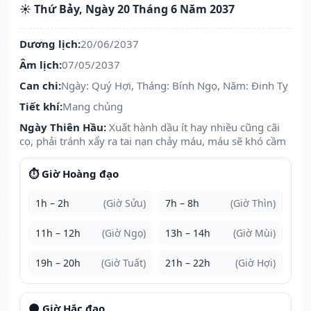
☀️ Thứ Bảy, Ngày 20 Tháng 6 Năm 2037
Dương lịch:
20/06/2037
Âm lịch:
07/05/2037
Can chi:
Ngày: Quý Hợi, Tháng: Bính Ngọ, Năm: Đinh Tỵ
Tiết khí:
Mang chủng
Ngày Thiên Hầu:
Xuất hành dầu ít hay nhiều cũng cãi
cọ, phải tránh xẩy ra tai nạn chảy máu, máu sẽ khó cầm
⏱️ Giờ Hoàng đạo
1h – 2h
(Giờ Sửu)
7h – 8h
(Giờ Thìn)
11h – 12h
(Giờ Ngọ)
13h – 14h
(Giờ Mùi)
19h – 20h
(Giờ Tuất)
21h – 22h
(Giờ Hợi)
🌑 Giờ Hắc đạo