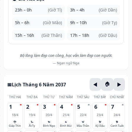
23h – 0h
(Giờ Tí)
3h – 4h
(Giờ Dần)
5h – 6h
(Giờ Mão)
9h – 10h
(Giờ Tỵ)
15h – 16h
(Giờ Thân)
17h – 18h
(Giờ Dậu)
Bộ lông làm đẹp con công, học vấn làm đẹp con người.
— Ngạn ngữ Nga
Lịch Tháng 6 Năm 2037
THỨ HAI
THỨ BA
THỨ TƯ
THỨ NĂM
THỨ SÁU
THỨ BẢY
CHỦ NHẬT
1
2
3
4
5
6
7
18/4
19/4
20/4
21/4
22/4
23/4
24/4
🐉
🐍
🐎
🐐
🐒
🐓
🐕
Giáp Thìn
Ất Tỵ
Bính Ngọ
Đinh Mùi
Mậu Thân
Kỷ Dậu
Canh Tuất