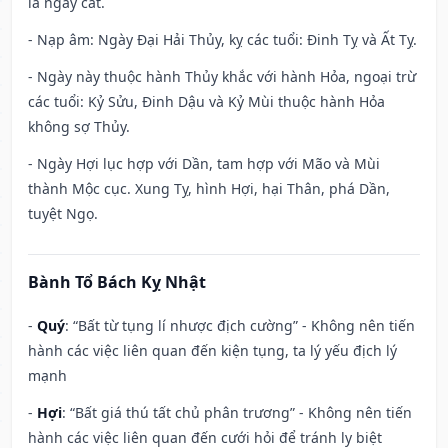
là ngày cát.
- Nạp âm: Ngày Đại Hải Thủy, kỵ các tuổi: Đinh Tỵ và Ất Tỵ.
- Ngày này thuộc hành Thủy khắc với hành Hỏa, ngoại trừ
các tuổi: Kỷ Sửu, Đinh Dậu và Kỷ Mùi thuộc hành Hỏa
không sợ Thủy.
- Ngày Hợi lục hợp với Dần, tam hợp với Mão và Mùi
thành Mộc cục. Xung Tỵ, hình Hợi, hại Thân, phá Dần,
tuyệt Ngọ.
Bành Tổ Bách Kỵ Nhật
-
Quý
: “Bất từ tụng lí nhược địch cường” - Không nên tiến
hành các việc liên quan đến kiện tụng, ta lý yếu địch lý
mạnh
-
Hợi
: “Bất giá thú tất chủ phân trương” - Không nên tiến
hành các việc liên quan đến cưới hỏi để tránh ly biệt