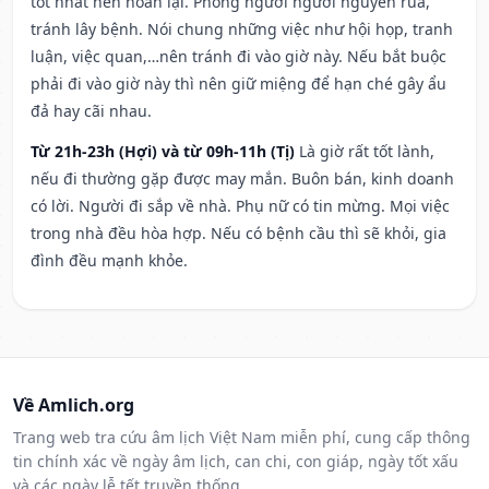
tốt nhất nên hoãn lại. Phòng người người nguyền rủa,
tránh lây bệnh. Nói chung những việc như hội họp, tranh
luận, việc quan,…nên tránh đi vào giờ này. Nếu bắt buộc
phải đi vào giờ này thì nên giữ miệng để hạn ché gây ẩu
đả hay cãi nhau.
Từ 21h-23h (Hợi) và từ 09h-11h (Tị)
Là giờ rất tốt lành,
nếu đi thường gặp được may mắn. Buôn bán, kinh doanh
có lời. Người đi sắp về nhà. Phụ nữ có tin mừng. Mọi việc
trong nhà đều hòa hợp. Nếu có bệnh cầu thì sẽ khỏi, gia
đình đều mạnh khỏe.
Về Amlich.org
Trang web tra cứu âm lịch Việt Nam miễn phí, cung cấp thông
tin chính xác về ngày âm lịch, can chi, con giáp, ngày tốt xấu
và các ngày lễ tết truyền thống.