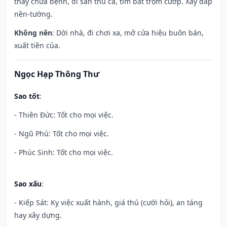
thầy chữa bệnh, đi săn thú cá, tìm bắt trộm cướp. Xây đắp
nền-tường.
Không nên
: Dời nhà, đi chơi xa, mở cửa hiệu buôn bán,
xuất tiền của.
Ngọc Hạp Thông Thư
Sao tốt
:
- Thiên Đức: Tốt cho mọi việc.
- Ngũ Phú: Tốt cho mọi việc.
- Phúc Sinh: Tốt cho mọi việc.
Sao xấu
:
- Kiếp Sát: Kỵ việc xuất hành, giá thú (cưới hỏi), an táng
hay xây dựng.