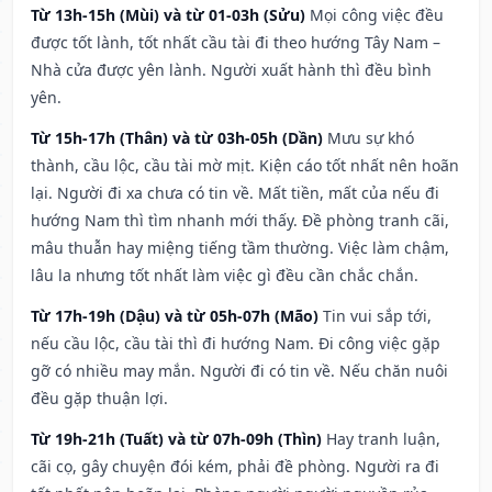
Từ 13h-15h (Mùi) và từ 01-03h (Sửu)
Mọi công việc đều
được tốt lành, tốt nhất cầu tài đi theo hướng Tây Nam –
Nhà cửa được yên lành. Người xuất hành thì đều bình
yên.
Từ 15h-17h (Thân) và từ 03h-05h (Dần)
Mưu sự khó
thành, cầu lộc, cầu tài mờ mịt. Kiện cáo tốt nhất nên hoãn
lại. Người đi xa chưa có tin về. Mất tiền, mất của nếu đi
hướng Nam thì tìm nhanh mới thấy. Đề phòng tranh cãi,
mâu thuẫn hay miệng tiếng tầm thường. Việc làm chậm,
lâu la nhưng tốt nhất làm việc gì đều cần chắc chắn.
Từ 17h-19h (Dậu) và từ 05h-07h (Mão)
Tin vui sắp tới,
nếu cầu lộc, cầu tài thì đi hướng Nam. Đi công việc gặp
gỡ có nhiều may mắn. Người đi có tin về. Nếu chăn nuôi
đều gặp thuận lợi.
Từ 19h-21h (Tuất) và từ 07h-09h (Thìn)
Hay tranh luận,
cãi cọ, gây chuyện đói kém, phải đề phòng. Người ra đi