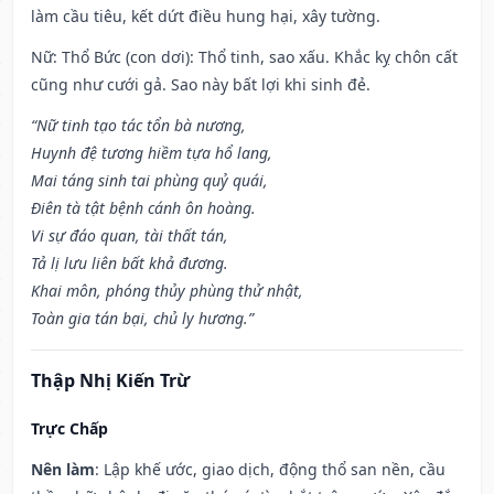
làm cầu tiêu, kết dứt điều hung hại, xây tường.
Nữ: Thổ Bức (con dơi): Thổ tinh, sao xấu. Khắc kỵ chôn cất
cũng như cưới gả. Sao này bất lợi khi sinh đẻ.
“Nữ tinh tạo tác tổn bà nương,
Huynh đệ tương hiềm tựa hổ lang,
Mai táng sinh tai phùng quỷ quái,
Điên tà tật bệnh cánh ôn hoàng.
Vi sự đáo quan, tài thất tán,
Tả lị lưu liên bất khả đương.
Khai môn, phóng thủy phùng thử nhật,
Toàn gia tán bại, chủ ly hương.”
Thập Nhị Kiến Trừ
Trực Chấp
Nên làm
: Lập khế ước, giao dịch, động thổ san nền, cầu