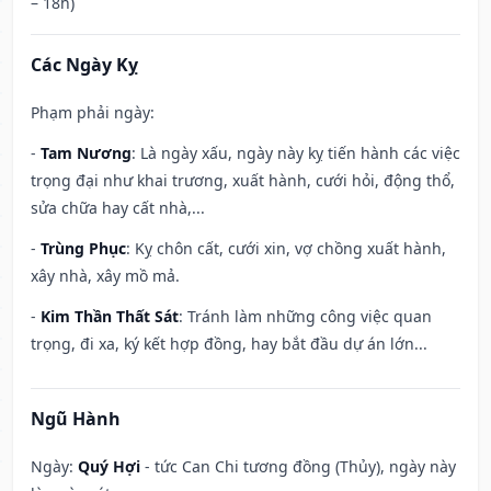
– 18h)
Các Ngày Kỵ
Phạm phải ngày:
-
Tam Nương
: Là ngày xấu, ngày này kỵ tiến hành các việc
trọng đại như khai trương, xuất hành, cưới hỏi, động thổ,
sửa chữa hay cất nhà,...
-
Trùng Phục
: Kỵ chôn cất, cưới xin, vợ chồng xuất hành,
xây nhà, xây mồ mả.
-
Kim Thần Thất Sát
: Tránh làm những công việc quan
trọng, đi xa, ký kết hợp đồng, hay bắt đầu dự án lớn...
Ngũ Hành
Ngày:
Quý Hợi
- tức Can Chi tương đồng (Thủy), ngày này