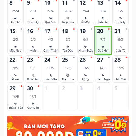
8
9
10
11
12
13
14
25/4
26/4
27/4
28/4
29/4
30/4
1/5
🐖
🐀
🐂
🐅
🐈
🐉
🐍
Tân Hợi
Nhâm Tý
Quý Sửu
Giáp Dần
Ất Mão
Bính Thìn
Đinh Tỵ
15
16
17
18
19
20
21
2/5
3/5
4/5
5/5
6/5
7/5
8/5
🐎
🐐
🐒
🐓
🐕
🐖
🐀
Mậu Ngọ
Kỷ Mùi
Canh Thân
Tân Dậu
Nhâm Tuất
Quý Hợi
Giáp Tý
22
23
24
25
26
27
28
9/5
10/5
11/5
12/5
13/5
14/5
15/5
🐂
🐅
🐈
🐉
🐍
🐎
🐐
Ất Sửu
Bính Dần
Đinh Mão
Mậu Thìn
Kỷ Tỵ
Canh Ngọ
Tân Mùi
29
30
1
2
3
4
5
16/5
17/5
🐒
🐓
Nhâm Thân
Quý Dậu