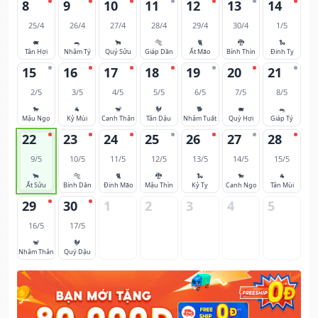
8
9
10
11
12
13
14
25/4
26/4
27/4
28/4
29/4
30/4
1/5
🐖
🐀
🐂
🐅
🐈
🐉
🐍
Tân Hợi
Nhâm Tý
Quý Sửu
Giáp Dần
Ất Mão
Bính Thìn
Đinh Tỵ
15
16
17
18
19
20
21
2/5
3/5
4/5
5/5
6/5
7/5
8/5
🐎
🐐
🐒
🐓
🐕
🐖
🐀
Mậu Ngọ
Kỷ Mùi
Canh Thân
Tân Dậu
Nhâm Tuất
Quý Hợi
Giáp Tý
22
23
24
25
26
27
28
9/5
10/5
11/5
12/5
13/5
14/5
15/5
🐂
🐅
🐈
🐉
🐍
🐎
🐐
Ất Sửu
Bính Dần
Đinh Mão
Mậu Thìn
Kỷ Tỵ
Canh Ngọ
Tân Mùi
29
30
1
2
3
4
5
16/5
17/5
🐒
🐓
Nhâm Thân
Quý Dậu