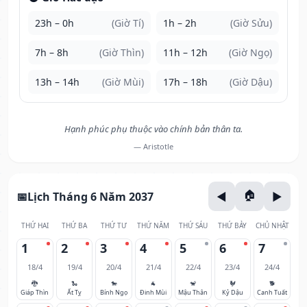
23h – 0h
(Giờ Tí)
1h – 2h
(Giờ Sửu)
7h – 8h
(Giờ Thìn)
11h – 12h
(Giờ Ngọ)
13h – 14h
(Giờ Mùi)
17h – 18h
(Giờ Dậu)
Hạnh phúc phụ thuộc vào chính bản thân ta.
— Aristotle
Lịch Tháng 6 Năm 2037
THỨ HAI
THỨ BA
THỨ TƯ
THỨ NĂM
THỨ SÁU
THỨ BẢY
CHỦ NHẬT
1
2
3
4
5
6
7
18/4
19/4
20/4
21/4
22/4
23/4
24/4
🐉
🐍
🐎
🐐
🐒
🐓
🐕
Giáp Thìn
Ất Tỵ
Bính Ngọ
Đinh Mùi
Mậu Thân
Kỷ Dậu
Canh Tuất