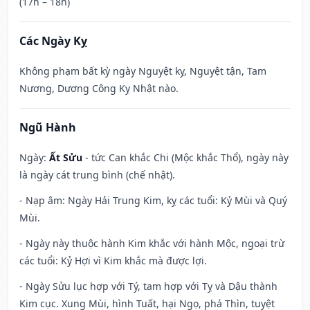
(17h – 18h)
Các Ngày Kỵ
Không phạm bất kỳ ngày Nguyệt kỵ, Nguyệt tận, Tam
Nương, Dương Công Kỵ Nhật nào.
Ngũ Hành
Ngày:
Ất Sửu
- tức Can khắc Chi (Mộc khắc Thổ), ngày này
là ngày cát trung bình (chế nhật).
- Nạp âm: Ngày Hải Trung Kim, kỵ các tuổi: Kỷ Mùi và Quý
Mùi.
- Ngày này thuộc hành Kim khắc với hành Mộc, ngoại trừ
các tuổi: Kỷ Hợi vì Kim khắc mà được lợi.
- Ngày Sửu lục hợp với Tý, tam hợp với Tỵ và Dậu thành
Kim cục. Xung Mùi, hình Tuất, hại Ngọ, phá Thìn, tuyệt