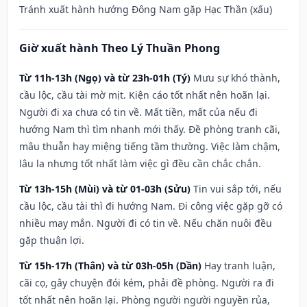
Tránh xuất hành hướng Đông Nam gặp Hạc Thần (xấu)
Giờ xuất hành Theo Lý Thuần Phong
Từ 11h-13h (Ngọ) và từ 23h-01h (Tý)
Mưu sự khó thành,
cầu lộc, cầu tài mờ mịt. Kiện cáo tốt nhất nên hoãn lại.
Người đi xa chưa có tin về. Mất tiền, mất của nếu đi
hướng Nam thì tìm nhanh mới thấy. Đề phòng tranh cãi,
mâu thuẫn hay miệng tiếng tầm thường. Việc làm chậm,
lâu la nhưng tốt nhất làm việc gì đều cần chắc chắn.
Từ 13h-15h (Mùi) và từ 01-03h (Sửu)
Tin vui sắp tới, nếu
cầu lộc, cầu tài thì đi hướng Nam. Đi công việc gặp gỡ có
nhiều may mắn. Người đi có tin về. Nếu chăn nuôi đều
gặp thuận lợi.
Từ 15h-17h (Thân) và từ 03h-05h (Dần)
Hay tranh luận,
cãi cọ, gây chuyện đói kém, phải đề phòng. Người ra đi
tốt nhất nên hoãn lại. Phòng người người nguyền rủa,