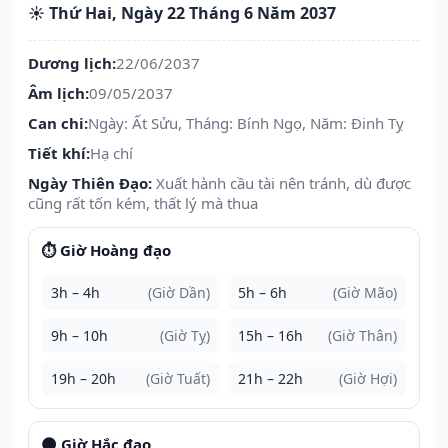
☀️ Thứ Hai, Ngày 22 Tháng 6 Năm 2037
Dương lịch:
22/06/2037
Âm lịch:
09/05/2037
Can chi:
Ngày: Ất Sửu, Tháng: Bính Ngọ, Năm: Đinh Tỵ
Tiết khí:
Hạ chí
Ngày Thiên Đạo:
Xuất hành cầu tài nên tránh, dù được
cũng rất tốn kém, thất lý mà thua
⏱️ Giờ Hoàng đạo
3h – 4h
(Giờ Dần)
5h – 6h
(Giờ Mão)
9h – 10h
(Giờ Tỵ)
15h – 16h
(Giờ Thân)
19h – 20h
(Giờ Tuất)
21h – 22h
(Giờ Hợi)
🌑 Giờ Hắc đạo