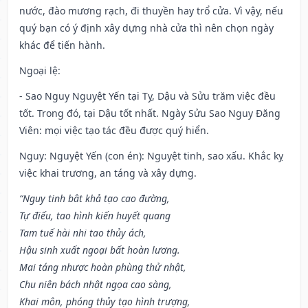
nước, đào mương rạch, đi thuyền hay trổ cửa. Vì vậy, nếu
quý bạn có ý định xây dựng nhà cửa thì nên chọn ngày
khác để tiến hành.
Ngoại lệ
:
- Sao Nguy Nguyệt Yến tại Tỵ, Dậu và Sửu trăm việc đều
tốt. Trong đó, tại Dậu tốt nhất. Ngày Sửu Sao Nguy Đăng
Viên: mọi việc tạo tác đều được quý hiển.
Nguy: Nguyệt Yến (con én): Nguyệt tinh, sao xấu. Khắc kỵ
việc khai trương, an táng và xây dựng.
“Nguy tinh bât khả tạo cao đường,
Tự điếu, tao hình kiến huyết quang
Tam tuế hài nhi tao thủy ách,
Hậu sinh xuất ngoại bất hoàn lương.
Mai táng nhược hoàn phùng thử nhật,
Chu niên bách nhật ngọa cao sàng,
Khai môn, phóng thủy tạo hình trượng,