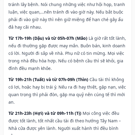
tránh lây bệnh. Nói chung những việc như hội họp, tranh
luận, việc quan,…nên tránh đi vào giờ này. Nếu bắt buộc
phải đi vào giờ này thì nên giữ miệng để hạn ché gây ẩu
đả hay cãi nhau.
Từ 17h-19h (Dậu) và từ 05h-07h (Mão)
Là giờ rất tốt lành,
nếu đi thường gặp được may mắn. Buôn bán, kinh doanh
có lời. Người đi sắp về nhà. Phụ nữ có tin mừng. Mọi việc
trong nhà đều hòa hợp. Nếu có bệnh cầu thì sẽ khỏi, gia
đình đều mạnh khỏe.
Từ 19h-21h (Tuất) và từ 07h-09h (Thìn)
Cầu tài thì không
có lợi, hoặc hay bị trái ý. Nếu ra đi hay thiệt, gặp nạn, việc
quan trọng thì phải đòn, gặp ma quỷ nên cúng tế thì mới
an.
Từ 21h-23h (Hợi) và từ 09h-11h (Tị)
Mọi công việc đều
được tốt lành, tốt nhất cầu tài đi theo hướng Tây Nam –
Nhà cửa được yên lành. Người xuất hành thì đều bình