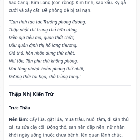
Sao Cang: Kim Long (con rồng): Kim tinh, sao xấu. Kỵ gả
cưới và xây cất. Đề phòng dễ bị tai nạn.
“Can tinh tạo tác Trưởng phòng đường,
Thập nhật chi trung chủ hữu ương,
Điền địa tiêu ma, quan thất chức,
Đầu quân định thị hổ lang thương.
Giá thú, hôn nhân dụng thử nhật,
Nhi tôn, Tân phụ chủ không phòng,
Mai táng nhược hoàn phùng thử nhật,
Đương thời tai họa, chủ trùng tang.”
Thập Nhị Kiến Trừ
Trực Thâu
Nên làm
: Cấy lúa, gặt lúa, mua trâu, nuôi tằm, đi săn thú
cá, tu sửa cây cối. Động thổ, san nền đắp nền, nữ nhân
khởi ngày uống thuốc chưa bệnh, lên quan lãnh chức,