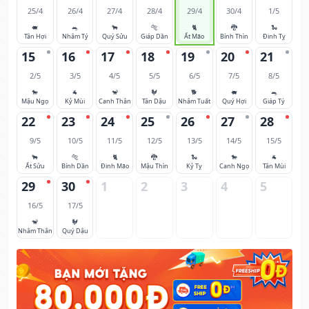
25/4
26/4
27/4
28/4
29/4
30/4
1/5
🐖
🐀
🐂
🐅
🐈
🐉
🐍
Tân Hợi
Nhâm Tý
Quý Sửu
Giáp Dần
Ất Mão
Bính Thìn
Đinh Tỵ
15
16
17
18
19
20
21
2/5
3/5
4/5
5/5
6/5
7/5
8/5
🐎
🐐
🐒
🐓
🐕
🐖
🐀
Mậu Ngọ
Kỷ Mùi
Canh Thân
Tân Dậu
Nhâm Tuất
Quý Hợi
Giáp Tý
22
23
24
25
26
27
28
9/5
10/5
11/5
12/5
13/5
14/5
15/5
🐂
🐅
🐈
🐉
🐍
🐎
🐐
Ất Sửu
Bính Dần
Đinh Mão
Mậu Thìn
Kỷ Tỵ
Canh Ngọ
Tân Mùi
29
30
1
2
3
4
5
16/5
17/5
🐒
🐓
Nhâm Thân
Quý Dậu