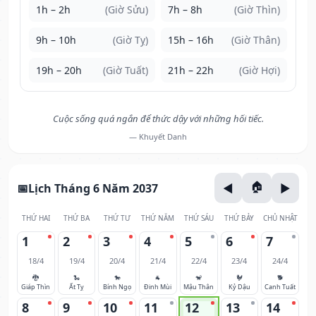
1h – 2h
(Giờ Sửu)
7h – 8h
(Giờ Thìn)
9h – 10h
(Giờ Tỵ)
15h – 16h
(Giờ Thân)
19h – 20h
(Giờ Tuất)
21h – 22h
(Giờ Hợi)
Cuộc sống quá ngắn để thức dậy với những hối tiếc.
— Khuyết Danh
Lịch Tháng 6 Năm 2037
THỨ HAI
THỨ BA
THỨ TƯ
THỨ NĂM
THỨ SÁU
THỨ BẢY
CHỦ NHẬT
1
2
3
4
5
6
7
18/4
19/4
20/4
21/4
22/4
23/4
24/4
🐉
🐍
🐎
🐐
🐒
🐓
🐕
Giáp Thìn
Ất Tỵ
Bính Ngọ
Đinh Mùi
Mậu Thân
Kỷ Dậu
Canh Tuất
8
9
10
11
12
13
14