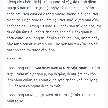
Kiêng cữ
: Chôn cất bị Trùng tang. Vì vậy, để tránh điềm
giữ quý bạn nên chọn một ngày tốt khác để tiến hành
chôn cất. Nếu cưới gả e rằng phòng không giá lạnh. Nếu
tranh đấu kiện tụng thì lâm bại. Nếu khởi dựng nhà cửa
chết con đầu. Trong 10 hoặc 100 ngày sau thì gặp họa, rồi
từ đó lần lần tiêu hết ruộng đất, còn nếu làm quan bị
cách chức. Sao Cang thuộc vào Thất Sát Tinh, nhằm ngày
này sanh con ắt sẽ khó nuôi. Cho nên lấy tên của Sao để
đặt cho con thì được yên lành.
Ngoại lệ
:
- Sao Cang nhằm vào ngày Rằm là
Diệt Một Nhật
: Cữ làm
rượu, thừa kế sự nghiệp, lập lò gốm, lò nhuộm hay vào
làm hành chính, thứ nhất đi thuyền chẳng khỏi nguy hại
(vì Diệt Một có nghĩa là chìm mất).
- Sao Cang tại Mùi, Hợi, Mẹo thì trăm việc đều tốt. Thứ
nhất tại Mùi.