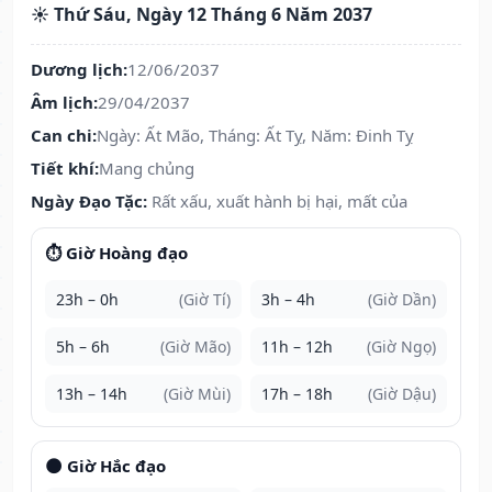
☀️ Thứ Sáu, Ngày 12 Tháng 6 Năm 2037
Dương lịch:
12/06/2037
Âm lịch:
29/04/2037
Can chi:
Ngày: Ất Mão, Tháng: Ất Tỵ, Năm: Đinh Tỵ
Tiết khí:
Mang chủng
Ngày Đạo Tặc:
Rất xấu, xuất hành bị hại, mất của
⏱️ Giờ Hoàng đạo
23h – 0h
(Giờ Tí)
3h – 4h
(Giờ Dần)
5h – 6h
(Giờ Mão)
11h – 12h
(Giờ Ngọ)
13h – 14h
(Giờ Mùi)
17h – 18h
(Giờ Dậu)
🌑 Giờ Hắc đạo