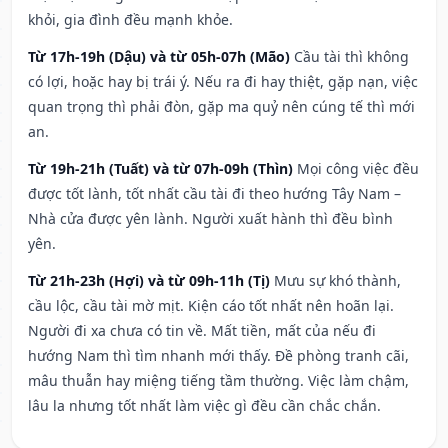
khỏi, gia đình đều mạnh khỏe.
Từ 17h-19h (Dậu) và từ 05h-07h (Mão)
Cầu tài thì không
có lợi, hoặc hay bị trái ý. Nếu ra đi hay thiệt, gặp nạn, việc
quan trọng thì phải đòn, gặp ma quỷ nên cúng tế thì mới
an.
Từ 19h-21h (Tuất) và từ 07h-09h (Thìn)
Mọi công việc đều
được tốt lành, tốt nhất cầu tài đi theo hướng Tây Nam –
Nhà cửa được yên lành. Người xuất hành thì đều bình
yên.
Từ 21h-23h (Hợi) và từ 09h-11h (Tị)
Mưu sự khó thành,
cầu lộc, cầu tài mờ mịt. Kiện cáo tốt nhất nên hoãn lại.
Người đi xa chưa có tin về. Mất tiền, mất của nếu đi
hướng Nam thì tìm nhanh mới thấy. Đề phòng tranh cãi,
mâu thuẫn hay miệng tiếng tầm thường. Việc làm chậm,
lâu la nhưng tốt nhất làm việc gì đều cần chắc chắn.