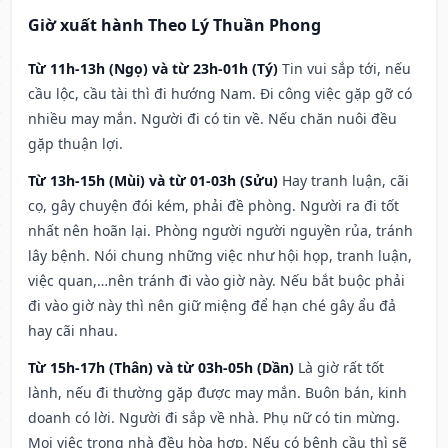
Giờ xuất hành Theo Lý Thuần Phong
Từ 11h-13h (Ngọ) và từ 23h-01h (Tý)
Tin vui sắp tới, nếu
cầu lộc, cầu tài thì đi hướng Nam. Đi công việc gặp gỡ có
nhiều may mắn. Người đi có tin về. Nếu chăn nuôi đều
gặp thuận lợi.
Từ 13h-15h (Mùi) và từ 01-03h (Sửu)
Hay tranh luận, cãi
cọ, gây chuyện đói kém, phải đề phòng. Người ra đi tốt
nhất nên hoãn lại. Phòng người người nguyền rủa, tránh
lây bệnh. Nói chung những việc như hội họp, tranh luận,
việc quan,…nên tránh đi vào giờ này. Nếu bắt buộc phải
đi vào giờ này thì nên giữ miệng để hạn ché gây ẩu đả
hay cãi nhau.
Từ 15h-17h (Thân) và từ 03h-05h (Dần)
Là giờ rất tốt
lành, nếu đi thường gặp được may mắn. Buôn bán, kinh
doanh có lời. Người đi sắp về nhà. Phụ nữ có tin mừng.
Mọi việc trong nhà đều hòa hợp. Nếu có bệnh cầu thì sẽ