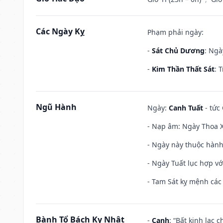
Các Ngày Kỵ
Phạm phải ngày:
-
Sát Chủ Dương
: Ngà
-
Kim Thần Thất Sát
: 
Ngũ Hành
Ngày:
Canh Tuất
- tức 
- Nạp âm: Ngày Thoa X
- Ngày này thuộc hành
- Ngày Tuất lục hợp v
- Tam Sát kỵ mệnh các 
Bành Tổ Bách Kỵ Nhật
-
Canh
: “Bất kinh lạc