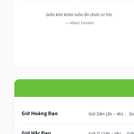
Giữa khó khăn luôn ẩn chứa cơ hội.
— Albert Einstein
Giờ Hoàng Đạo
Giờ Dần (3h – 4h)
;
Gi
Giờ Hắc Đạo
Giờ Tí (23h – 0h)
;
Giờ