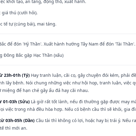
việc khởi tạo, an táng, động thổ, xuất hành.
giá thú (cưới hỏi).
c tế tự (cúng bái), mai táng.
ắc để đón 'Hỷ Thần'. Xuất hành hướng Tây Nam để đón 'Tài Thần'.
g Đông Bắc gặp Hạc Thần (xấu)
ừ 23h-01h (Tý)
Hay tranh luận, cãi cọ, gây chuyện đói kém, phải đ
nh lây bệnh. Nói chung những việc như hội họp, tranh luận, việc q
iữ miệng để hạn ché gây ẩu đả hay cãi nhau.
ừ 01-03h (Sửu)
Là giờ rất tốt lành, nếu đi thường gặp được may mắ
ọi việc trong nhà đều hòa hợp. Nếu có bệnh cầu thì sẽ khỏi, gia 
từ 03h-05h (Dần)
Cầu tài thì không có lợi, hoặc hay bị trái ý. Nếu r
ế thì mới an.