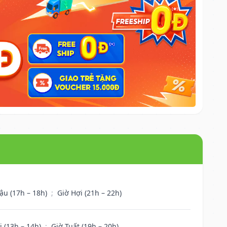
ậu (17h – 18h)
;
Giờ Hợi (21h – 22h)
i (13h – 14h)
;
Giờ Tuất (19h – 20h)