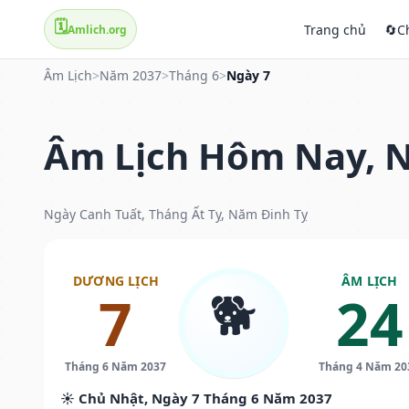
🗓️
Trang chủ
🔄
C
Amlich.org
Âm Lịch
>
Năm 2037
>
Tháng 6
>
Ngày 7
Âm Lịch Hôm Nay, N
Ngày Canh Tuất, Tháng Ất Tỵ, Năm Đinh Tỵ
DƯƠNG LỊCH
ÂM LỊCH
🐕
7
24
Tháng 6 Năm 2037
Tháng 4 Năm 20
☀️ Chủ Nhật, Ngày 7 Tháng 6 Năm 2037