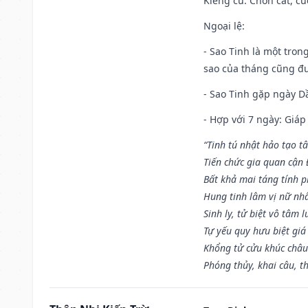
Kiêng cữ
: Chôn cất, c
Ngoại lệ
:
- Sao Tinh là một tron
sao của tháng cũng đ
- Sao Tinh gặp ngày Dầ
- Hợp với 7 ngày: Giá
“Tinh tú nhật hảo tạo t
Tiến chức gia quan cận
Bất khả mai táng tính p
Hung tinh lâm vị nữ nh
Sinh ly, tử biệt vô tâm l
Tự yếu quy hưu biệt giá
Khổng tử cửu khúc châu
Phóng thủy, khai câu, t