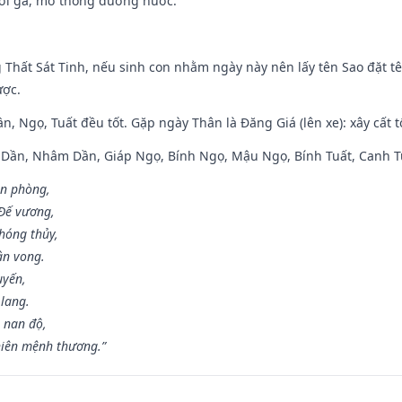
ưới gả, mở thông đường nước.
g Thất Sát Tinh, nếu sinh con nhằm ngày này nên lấy tên Sao đặt tê
ược.
n, Ngọ, Tuất đều tốt. Gặp ngày Thân là Đăng Giá (lên xe): xây cất 
p Dần, Nhâm Dần, Giáp Ngọ, Bính Ngọ, Mậu Ngọ, Bính Tuất, Canh T
ân phòng,
 Đế vương,
hóng thủy,
ân vong.
uyến,
 lang.
 nan độ,
hiên mệnh thương.”