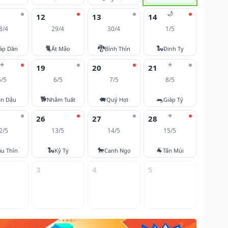
🌙
12
13
14
8/4
29/4
30/4
1/5
🐈
🐉
🐍
áp Dần
Ất Mão
Bính Thìn
Đinh Tỵ
⭐
⭐
19
20
21
5/5
6/5
7/5
8/5
🐕
🐖
🐀
ân Dậu
Nhâm Tuất
Quý Hợi
Giáp Tý
⭐
26
27
28
2/5
13/5
14/5
15/5
🐍
🐎
🐐
u Thìn
Kỷ Tỵ
Canh Ngọ
Tân Mùi
3
4
5