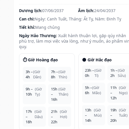
Dương lịch:
07/06/2037
Âm lịch:
24/04/2037
Can chi:
Ngày: Canh Tuất, Tháng: Ất Tỵ, Năm: Đinh Tỵ
Tiết khí:
Mang chủng
Ngày Hảo Thương:
Xuất hành thuận lợi, gặp qúy nhân
phù trợ, làm mọi việc vừa lòng, như ý muốn, áo phẩm vi
quy.
⏱️ Giờ Hoàng đạo
🌑 Giờ Hắc đạo
23h –
(Giờ
1h –
(Giờ
3h –
(Giờ
7h –
(Giờ
0h
Tí)
2h
Sửu)
4h
Dần)
8h
Thìn)
5h –
(Giờ
11h
(Giờ
9h –
(Giờ
15h
(Giờ
6h
Mão)
–
Ngọ)
10h
Tỵ)
–
Thân)
12h
16h
13h
(Giờ
19h
(Giờ
17h
(Giờ
21h
(Giờ
–
Mùi)
–
Tuất)
–
Dậu)
–
Hợi)
14h
20h
18h
22h