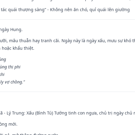
n tác quái thượng sàng” - Không nên ăn chó, quỉ quái lên giường
 ngày Hung.
ỡi, mâu thuẫn hay tranh cãi. Ngày này là ngày xấu, mưu sự khó thà
 hoặc khẩu thiệt.
cùng
ùng thị phi
khi
ly vợ chồng.”
ã - Lý Trung: Xấu (Bình Tú) Tướng tinh con ngựa, chủ trị ngày chủ 
òng mới.