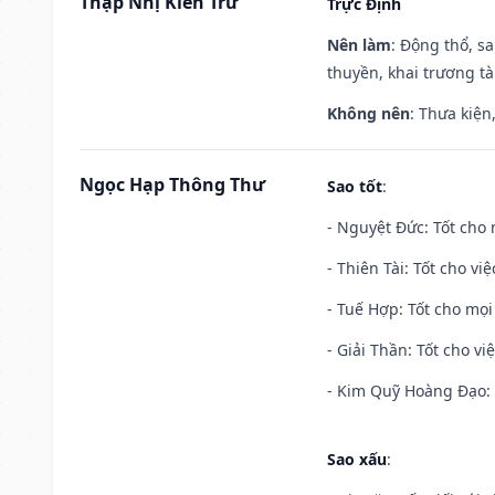
Thập Nhị Kiến Trừ
Trực Định
Nên làm
: Động thổ, s
thuyền, khai trương tà
Không nên
: Thưa kiện
Ngọc Hạp Thông Thư
Sao tốt
:
- Nguyệt Đức: Tốt cho 
- Thiên Tài: Tốt cho vi
- Tuế Hợp: Tốt cho mọi 
- Giải Thần: Tốt cho vi
- Kim Quỹ Hoàng Đạo: T
Sao xấu
: