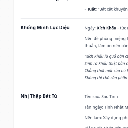
-
Tuất
: “Bất cật khuyể
Khổng Minh Lục Diệu
Ngày:
Xích Khẩu
- tức
Nên đề phòng miệng lư
thuẫn, làm ơn nên oán
“Xích Khẩu là quả bần 
Sinh ra khẩu thiệt bàn c
Chẳng thời mất của nó 
Không thì chó cắn phân 
Nhị Thập Bát Tú
Tên sao
: Sao Tinh
Tên ngày
: Tinh Nhật M
Nên làm
: Xây dựng ph