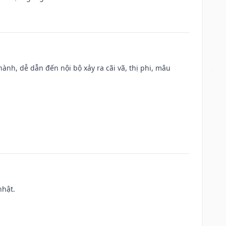
nh, dễ dẫn đến nội bộ xảy ra cãi vã, thị phi, mâu
nhật.