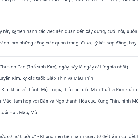
y này kỵ tiến hành các việc liên quan đến xây dựng, cưới hỏi, buô
Tránh làm những công việc quan trọng, đi xa, ký kết hợp đồng, hay 
Chi sinh Can (Thổ sinh Kim), ngày này là ngày cát (nghĩa nhật).
uyến Kim, kỵ các tuổi: Giáp Thìn và Mậu Thìn.
 Kim khắc với hành Mộc, ngoại trừ các tuổi: Mậu Tuất vì Kim khắc 
ới Mão, tam hợp với Dần và Ngọ thành Hỏa cục. Xung Thìn, hình Mùi
tuổi Hợi, Mão, Mùi.
 chức cơ hư trướng” - Không nên tiến hành quay tơ để tránh cũi dệt