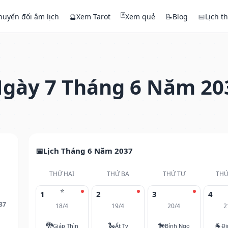
🃏
huyển đổi âm lịch
🔮
Xem Tarot
Xem quẻ
📝
Blog
📅
Lịch t
gày 7 Tháng 6 Năm 20
Lịch Tháng 6 Năm 2037
THỨ HAI
THỨ BA
THỨ TƯ
THỨ
⭐
1
2
3
4
37
18/4
19/4
20/4
2
🐉
🐍
🐎
🐐
Giáp Thìn
Ất Tỵ
Bính Ngọ
Đi