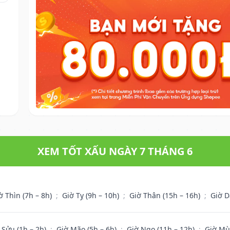
XEM TỐT XẤU NGÀY 7 THÁNG 6
ờ Thìn (7h – 8h)
;
Giờ Tỵ (9h – 10h)
;
Giờ Thân (15h – 16h)
;
Giờ D
 Sửu (1h – 2h)
;
Giờ Mão (5h – 6h)
;
Giờ Ngọ (11h – 12h)
;
Giờ Mù