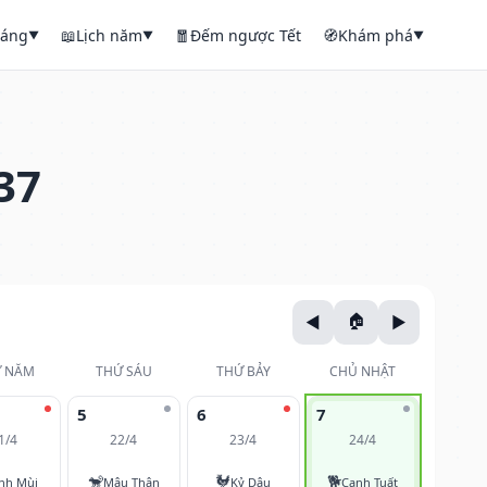
háng
📖
Lịch năm
🧧
Đếm ngược Tết
🧭
Khám phá
▼
▼
▼
37
 NĂM
THỨ SÁU
THỨ BẢY
CHỦ NHẬT
5
6
7
1/4
22/4
23/4
24/4
🐒
🐓
🐕
nh Mùi
Mậu Thân
Kỷ Dậu
Canh Tuất