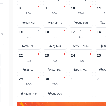
8
9
10
11
25/4
26/4
27/4
2
🐖
🐀
🐂
🐅
Tân Hợi
Nhâm Tý
Quý Sửu
Gi
⭐
15
16
17
18
nh
2/5
3/5
4/5
🐎
🐐
🐒
🐓
Mậu Ngọ
Kỷ Mùi
Canh Thân
T
22
23
24
25
9/5
10/5
11/5
1
🐂
🐅
🐈
🐉
Ất Sửu
Bính Dần
Đinh Mão
Mậ
29
30
1
2
16/5
17/5
🐒
🐓
Nhâm Thân
Quý Dậu