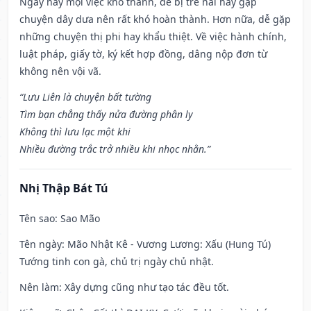
Ngày này mọi việc khó thành, dễ bị trễ nải hay gặp
chuyện dây dưa nên rất khó hoàn thành. Hơn nữa, dễ gặp
những chuyện thị phi hay khẩu thiệt. Về việc hành chính,
luật pháp, giấy tờ, ký kết hợp đồng, dâng nộp đơn từ
không nên vội vã.
“Lưu Liên là chuyện bất tường
Tìm bạn chẳng thấy nửa đường phân ly
Không thì lưu lạc một khi
Nhiều đường trắc trở nhiều khi nhọc nhằn.”
Nhị Thập Bát Tú
Tên sao
: Sao Mão
Tên ngày
: Mão Nhật Kê - Vương Lương: Xấu (Hung Tú)
Tướng tinh con gà, chủ trị ngày chủ nhật.
Nên làm
: Xây dựng cũng như tạo tác đều tốt.