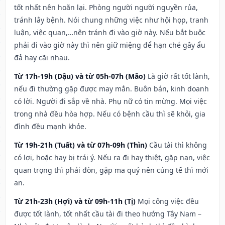
tốt nhất nên hoãn lại. Phòng người người nguyền rủa,
tránh lây bệnh. Nói chung những việc như hội họp, tranh
luận, việc quan,…nên tránh đi vào giờ này. Nếu bắt buộc
phải đi vào giờ này thì nên giữ miệng để hạn ché gây ẩu
đả hay cãi nhau.
Từ 17h-19h (Dậu) và từ 05h-07h (Mão)
Là giờ rất tốt lành,
nếu đi thường gặp được may mắn. Buôn bán, kinh doanh
có lời. Người đi sắp về nhà. Phụ nữ có tin mừng. Mọi việc
trong nhà đều hòa hợp. Nếu có bệnh cầu thì sẽ khỏi, gia
đình đều mạnh khỏe.
Từ 19h-21h (Tuất) và từ 07h-09h (Thìn)
Cầu tài thì không
có lợi, hoặc hay bị trái ý. Nếu ra đi hay thiệt, gặp nạn, việc
quan trọng thì phải đòn, gặp ma quỷ nên cúng tế thì mới
an.
Từ 21h-23h (Hợi) và từ 09h-11h (Tị)
Mọi công việc đều
được tốt lành, tốt nhất cầu tài đi theo hướng Tây Nam –