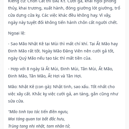
Kiêng cữ
: Chôn Cất thì ĐẠI KỴ. Cưới gã, khai ngòi phóng
thủy, khai trương, xuất hành, đóng giường lót giường, trổ
cửa dựng cửa kỵ. Các việc khác đều không hay. Vì vậy,
ngày này tuyệt đối không tiến hành chôn cất người chết.
Ngoại lệ
:
- Sao Mão Nhật Kê tại Mùi thì mất chí khí. Tại Ất Mão hay
Đinh Mão rất tốt. Ngày Mão Đăng Viên nên cưới gả tốt,
ngày Quý Mão nếu tạo tác thì mất tiền của.
- Hợp với 8 ngày là Ất Mùi, Đinh Mùi, Tân Mùi, Ất Mão,
Đinh Mão, Tân Mão, Ất Hợi và Tân Hợi.
Mão: Nhật Kê (con gà): Nhật tinh, sao xấu. Tốt nhất cho
việc xây cất. Khắc kỵ việc cưới gả, an táng, gắn cũng như
sửa cửa.
“Mão tinh tạo tác tiến điền ngưu,
Mai táng quan tai bất đắc hưu,
Trùng tang nhị nhật, tam nhân tử,