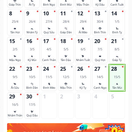
🐉
🐍
🐎
🐐
🐒
🐓
🐕
Giáp Thìn
Ất Tỵ
Bính Ngọ
Đinh Mùi
Mậu Thân
Kỷ Dậu
Canh Tuất
8
9
10
11
12
13
14
25/4
26/4
27/4
28/4
29/4
30/4
1/5
🐖
🐀
🐂
🐅
🐈
🐉
🐍
Tân Hợi
Nhâm Tý
Quý Sửu
Giáp Dần
Ất Mão
Bính Thìn
Đinh Tỵ
15
16
17
18
19
20
21
2/5
3/5
4/5
5/5
6/5
7/5
8/5
🐎
🐐
🐒
🐓
🐕
🐖
🐀
Mậu Ngọ
Kỷ Mùi
Canh Thân
Tân Dậu
Nhâm Tuất
Quý Hợi
Giáp Tý
22
23
24
25
26
27
28
9/5
10/5
11/5
12/5
13/5
14/5
15/5
🐂
🐅
🐈
🐉
🐍
🐎
🐐
Ất Sửu
Bính Dần
Đinh Mão
Mậu Thìn
Kỷ Tỵ
Canh Ngọ
Tân Mùi
29
30
1
2
3
4
5
16/5
17/5
🐒
🐓
Nhâm Thân
Quý Dậu