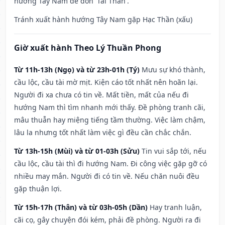
hướng Tây Nam để đón 'Tài Thần'.
Tránh xuất hành hướng Tây Nam gặp Hạc Thần (xấu)
Giờ xuất hành Theo Lý Thuần Phong
Từ 11h-13h (Ngọ) và từ 23h-01h (Tý)
Mưu sự khó thành,
cầu lộc, cầu tài mờ mịt. Kiện cáo tốt nhất nên hoãn lại.
Người đi xa chưa có tin về. Mất tiền, mất của nếu đi
hướng Nam thì tìm nhanh mới thấy. Đề phòng tranh cãi,
mâu thuẫn hay miệng tiếng tầm thường. Việc làm chậm,
lâu la nhưng tốt nhất làm việc gì đều cần chắc chắn.
Từ 13h-15h (Mùi) và từ 01-03h (Sửu)
Tin vui sắp tới, nếu
cầu lộc, cầu tài thì đi hướng Nam. Đi công việc gặp gỡ có
nhiều may mắn. Người đi có tin về. Nếu chăn nuôi đều
gặp thuận lợi.
Từ 15h-17h (Thân) và từ 03h-05h (Dần)
Hay tranh luận,
cãi cọ, gây chuyện đói kém, phải đề phòng. Người ra đi