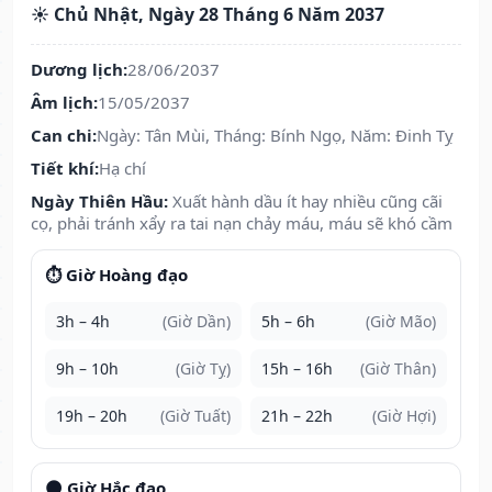
☀️ Chủ Nhật, Ngày 28 Tháng 6 Năm 2037
Dương lịch:
28/06/2037
Âm lịch:
15/05/2037
Can chi:
Ngày: Tân Mùi, Tháng: Bính Ngọ, Năm: Đinh Tỵ
Tiết khí:
Hạ chí
Ngày Thiên Hầu:
Xuất hành dầu ít hay nhiều cũng cãi
cọ, phải tránh xẩy ra tai nạn chảy máu, máu sẽ khó cầm
⏱️ Giờ Hoàng đạo
3h – 4h
(Giờ Dần)
5h – 6h
(Giờ Mão)
9h – 10h
(Giờ Tỵ)
15h – 16h
(Giờ Thân)
19h – 20h
(Giờ Tuất)
21h – 22h
(Giờ Hợi)
🌑 Giờ Hắc đạo