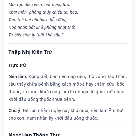
Mại tận điền viên, bất năng lưu.
Khai môn, phóng thủy chiêu tai họa,
Tam tuế hài nhi bạch liễu đầu,
Hôn nhân bất khả phùng nhật thử,
Tử biệt sinh ly thật khả sầu.”
Thập Nhị Kiến Trừ
Trực Trừ
Nên làm
: Động đất, ban nền đắp nền, thờ cúng Táo Thần,
cầu thầy chữa bệnh bằng cách mổ xẻ hay châm cứu, bốc
thuốc, xả tang, khởi công làm lò nhuộm lò gốm, nữ nhân
khởi đầu uống thuốc chữa bệnh.
Chú ý
: Đẻ con nhằm ngày này khó nuôi, nên làm Âm Đức
cho con, nam nhân kỵ khởi đầu uống thuốc.
Ngọc Hạp Thông Thư