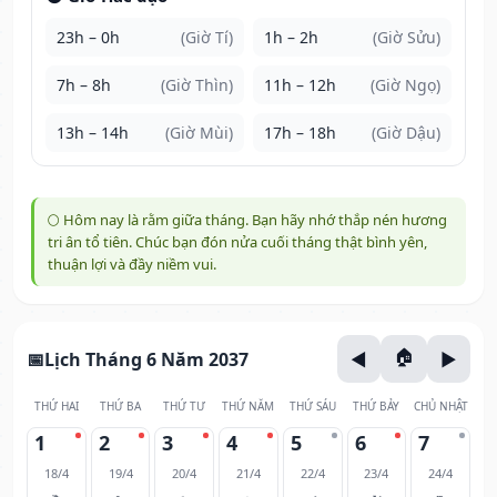
23h – 0h
(Giờ Tí)
1h – 2h
(Giờ Sửu)
7h – 8h
(Giờ Thìn)
11h – 12h
(Giờ Ngọ)
13h – 14h
(Giờ Mùi)
17h – 18h
(Giờ Dậu)
🌕 Hôm nay là rằm giữa tháng. Bạn hãy nhớ thắp nén hương
tri ân tổ tiên. Chúc bạn đón nửa cuối tháng thật bình yên,
thuận lợi và đầy niềm vui.
Lịch Tháng 6 Năm 2037
THỨ HAI
THỨ BA
THỨ TƯ
THỨ NĂM
THỨ SÁU
THỨ BẢY
CHỦ NHẬT
1
2
3
4
5
6
7
18/4
19/4
20/4
21/4
22/4
23/4
24/4