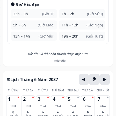
🌑 Giờ Hắc đạo
23h – 0h
(Giờ Tí)
1h – 2h
(Giờ Sửu)
5h – 6h
(Giờ Mão)
11h – 12h
(Giờ Ngọ)
13h – 14h
(Giờ Mùi)
19h – 20h
(Giờ Tuất)
Bắt đầu là đã hoàn thành được một nửa.
— Aristotle
Lịch Tháng 6 Năm 2037
THỨ HAI
THỨ BA
THỨ TƯ
THỨ NĂM
THỨ SÁU
THỨ BẢY
CHỦ NHẬT
1
2
3
4
5
6
7
18/4
19/4
20/4
21/4
22/4
23/4
24/4
🐉
🐍
🐎
🐐
🐒
🐓
🐕
Giáp Thìn
Ất Tỵ
Bính Ngọ
Đinh Mùi
Mậu Thân
Kỷ Dậu
Canh Tuất