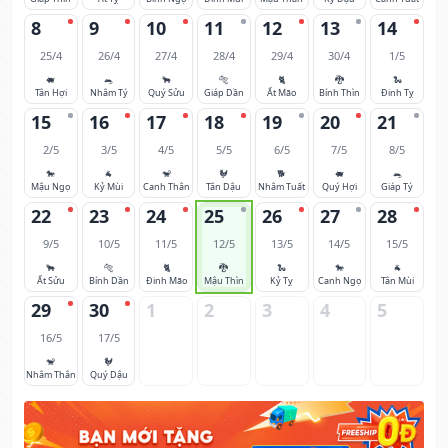
8
9
10
11
12
13
14
25/4
26/4
27/4
28/4
29/4
30/4
1/5
🐖
🐀
🐂
🐅
🐈
🐉
🐍
Tân Hợi
Nhâm Tý
Quý Sửu
Giáp Dần
Ất Mão
Bính Thìn
Đinh Tỵ
15
16
17
18
19
20
21
2/5
3/5
4/5
5/5
6/5
7/5
8/5
🐎
🐐
🐒
🐓
🐕
🐖
🐀
Mậu Ngọ
Kỷ Mùi
Canh Thân
Tân Dậu
Nhâm Tuất
Quý Hợi
Giáp Tý
22
23
24
25
26
27
28
9/5
10/5
11/5
12/5
13/5
14/5
15/5
🐂
🐅
🐈
🐉
🐍
🐎
🐐
Ất Sửu
Bính Dần
Đinh Mão
Mậu Thìn
Kỷ Tỵ
Canh Ngọ
Tân Mùi
29
30
1
2
3
4
5
16/5
17/5
🐒
🐓
Nhâm Thân
Quý Dậu