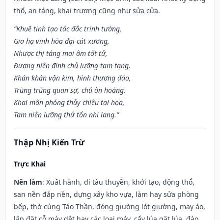
thổ, an táng, khai trương cũng như sửa cửa.
“Khuê tinh tạo tác đắc trinh tường,
Gia hạ vinh hòa đại cát xương,
Nhược thị táng mai âm tốt tử,
Đương niên định chủ lưỡng tam tang.
Khán khán vận kim, hình thương đáo,
Trùng trùng quan sự, chủ ôn hoàng.
Khai môn phóng thủy chiêu tai họa,
Tam niên lưỡng thứ tổn nhi lang.”
Thập Nhị Kiến Trừ
Trực Khai
Nên làm
: Xuất hành, đi tàu thuyền, khởi tạo, động thổ,
san nền đắp nền, dựng xây kho vựa, làm hay sửa phòng
bếp, thờ cúng Táo Thần, đóng giường lót giường, may áo,
lắp đặt cỗ máy dệt hay các loại máy, cấy lúa gặt lúa, đào