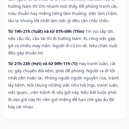
hướng Nam thì tìm nhanh mới thấy. Đề phòng tranh cãi,
mâu thuẫn hay miệng tiếng tầm thường. Việc làm chậm,
lâu la nhưng tốt nhất làm việc gì đều cần chắc chắn.
Từ 19h-21h (Tuất) và từ 07h-09h (Thìn)
Tin vui sắp tới,
nếu cầu lộc, cầu tài thì đi hướng Nam. Đi công việc gặp
gỡ có nhiều may mắn. Người đi có tin về. Nếu chăn nuôi
đều gặp thuận lợi.
Từ 21h-23h (Hợi) và từ 09h-11h (Tị)
Hay tranh luận, cãi
cọ, gây chuyện đói kém, phải đề phòng. Người ra đi tốt
nhất nên hoãn lại. Phòng người người nguyền rủa, tránh
lây bệnh. Nói chung những việc như hội họp, tranh luận,
việc quan,…nên tránh đi vào giờ này. Nếu bắt buộc phải
đi vào giờ này thì nên giữ miệng để hạn ché gây ẩu đả
hay cãi nhau.