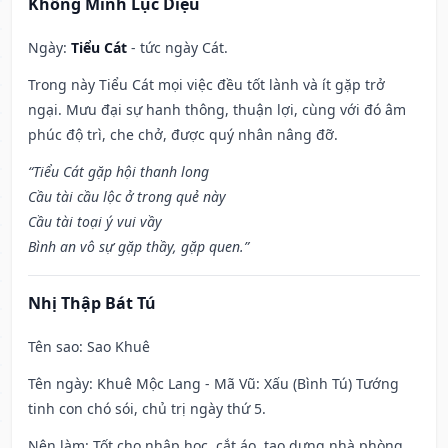
Khổng Minh Lục Diệu
Ngày:
Tiểu Cát
- tức ngày Cát.
Trong này Tiểu Cát mọi việc đều tốt lành và ít gặp trở
ngại. Mưu đại sự hanh thông, thuận lợi, cùng với đó âm
phúc độ trì, che chở, được quý nhân nâng đỡ.
“Tiểu Cát gặp hội thanh long
Cầu tài cầu lộc ở trong quẻ này
Cầu tài toại ý vui vầy
Bình an vô sự gặp thầy, gặp quen.”
Nhị Thập Bát Tú
Tên sao
: Sao Khuê
Tên ngày
: Khuê Mộc Lang - Mã Vũ: Xấu (Bình Tú) Tướng
tinh con chó sói, chủ trị ngày thứ 5.
Nên làm
: Tốt cho nhập học, cắt áo, tạo dựng nhà phòng