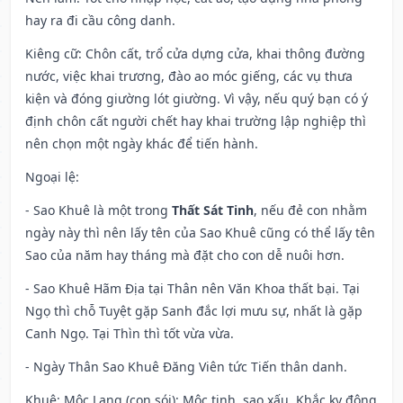
hay ra đi cầu công danh.
Kiêng cữ
: Chôn cất, trổ cửa dựng cửa, khai thông đường
nước, việc khai trương, đào ao móc giếng, các vụ thưa
kiện và đóng giường lót giường. Vì vậy, nếu quý bạn có ý
định chôn cất người chết hay khai trường lập nghiệp thì
nên chọn một ngày khác để tiến hành.
Ngoại lệ
:
- Sao Khuê là một trong
Thất Sát Tinh
, nếu đẻ con nhằm
ngày này thì nên lấy tên của Sao Khuê cũng có thể lấy tên
Sao của năm hay tháng mà đặt cho con dễ nuôi hơn.
- Sao Khuê Hãm Địa tại Thân nên Văn Khoa thất bại. Tại
Ngọ thì chỗ Tuyệt gặp Sanh đắc lợi mưu sự, nhất là gặp
Canh Ngọ. Tại Thìn thì tốt vừa vừa.
- Ngày Thân Sao Khuê Đăng Viên tức Tiến thân danh.
Khuê: Mộc Lang (con sói): Mộc tinh, sao xấu. Khắc kỵ động