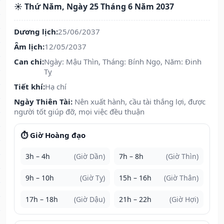
☀️ Thứ Năm, Ngày 25 Tháng 6 Năm 2037
Dương lịch:
25/06/2037
Âm lịch:
12/05/2037
Can chi:
Ngày: Mậu Thìn, Tháng: Bính Ngọ, Năm: Đinh
Tỵ
Tiết khí:
Hạ chí
Ngày Thiên Tài:
Nên xuất hành, cầu tài thắng lợi, được
người tốt giúp đỡ, mọi việc đều thuận
⏱️ Giờ Hoàng đạo
3h – 4h
(Giờ Dần)
7h – 8h
(Giờ Thìn)
9h – 10h
(Giờ Tỵ)
15h – 16h
(Giờ Thân)
17h – 18h
(Giờ Dậu)
21h – 22h
(Giờ Hợi)