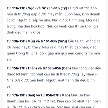
Từ 11h-13h (Ngọ) và từ 23h-01h (Tý)
Là giờ rất tốt lành,
nếu đi thường gặp được may mắn. Buôn bán, kinh doanh
có lời. Người đi sắp về nhà. Phụ nữ có tin mừng. Mọi việc
trong nhà đều hòa hợp. Nếu có bệnh cầu thì sẽ khỏi, gia
đình đều mạnh khỏe.
Từ 13h-15h (Mùi) và từ 01-03h (Sửu)
Cầu tài thì không có
lợi, hoặc hay bị trái ý. Nếu ra đi hay thiệt, gặp nạn, việc
quan trọng thì phải đòn, gặp ma quỷ nên cúng tế thì mới
an.
Từ 15h-17h (Thân) và từ 03h-05h (Dần)
Mọi công việc đều
được tốt lành, tốt nhất cầu tài đi theo hướng Tây Nam –
Nhà cửa được yên lành. Người xuất hành thì đều bình
yên.
Từ 17h-19h (Dậu) và từ 05h-07h (Mão)
Mưu sự khó
thành, cầu lộc, cầu tài mờ mịt. Kiện cáo tốt nhất nên hoãn
lại. Người đi xa chưa có tin về. Mất tiền, mất của nếu đi