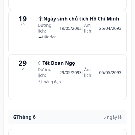
19
☀️
Ngày sinh chủ tịch Hồ Chí Minh
25
Dương
Âm
19/05/2093
|
25/04/2093
lịch:
lịch:
☁
Hắc đạo
29
☾
Tết Đoan Ngọ
5
Dương
Âm
29/05/2093
|
05/05/2093
lịch:
lịch:
⭐
Hoàng đạo
6
Tháng 6
5 ngày lễ