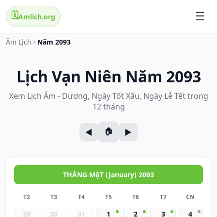
🗓️
Amlich.org
Âm Lịch
>
Năm 2093
Lịch Vạn Niên Năm 2093
Xem Lịch Âm - Dương, Ngày Tốt Xấu, Ngày Lễ Tết trong
12 tháng
THÁNG MộT (January) 2093
T2
T3
T4
T5
T6
T7
CN
29
30
31
1
2
3
4