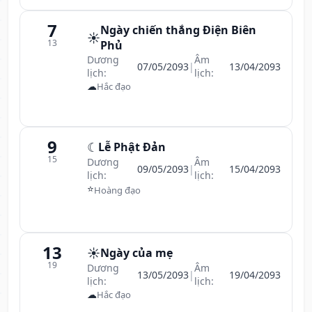
7
Ngày chiến thắng Điện Biên
☀️
13
Phủ
Dương
Âm
07/05/2093
|
13/04/2093
lịch:
lịch:
☁
Hắc đạo
9
☾
Lễ Phật Đản
15
Dương
Âm
09/05/2093
|
15/04/2093
lịch:
lịch:
⭐
Hoàng đạo
13
☀️
Ngày của mẹ
19
Dương
Âm
13/05/2093
|
19/04/2093
lịch:
lịch:
☁
Hắc đạo