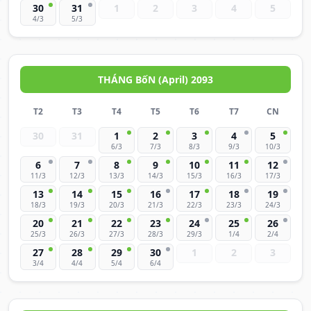
30
31
1
2
3
4
5
4/3
5/3
THÁNG BốN (April) 2093
T2
T3
T4
T5
T6
T7
CN
30
31
1
2
3
4
5
6/3
7/3
8/3
9/3
10/3
6
7
8
9
10
11
12
11/3
12/3
13/3
14/3
15/3
16/3
17/3
13
14
15
16
17
18
19
18/3
19/3
20/3
21/3
22/3
23/3
24/3
20
21
22
23
24
25
26
25/3
26/3
27/3
28/3
29/3
1/4
2/4
27
28
29
30
1
2
3
3/4
4/4
5/4
6/4