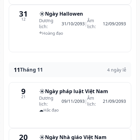
31
☀️
Ngày Hallowen
12
Dương
Âm
31/10/2093
|
12/09/2093
lịch:
lịch:
⭐
Hoàng đạo
11
Tháng 11
4 ngày lễ
9
☀️
Ngày pháp luật Việt Nam
21
Dương
Âm
09/11/2093
|
21/09/2093
lịch:
lịch:
☁
Hắc đạo
20
☀️
Ngày Nhà giáo Việt Nam