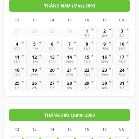
THÁNG NăM (May) 2093
T2
T3
T4
T5
T6
T7
CN
27
28
29
30
1
2
3
7/4
8/4
9/4
4
5
6
7
8
9
10
10/4
11/4
12/4
13/4
14/4
15/4
16/4
11
12
13
14
15
16
17
17/4
18/4
19/4
20/4
21/4
22/4
23/4
18
19
20
21
22
23
24
24/4
25/4
26/4
27/4
28/4
29/4
30/4
25
26
27
28
29
30
31
1/5
2/5
3/5
4/5
5/5
6/5
7/5
THÁNG SáU (June) 2093
T2
T3
T4
T5
T6
T7
CN