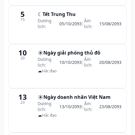
5
☾
Tết Trung Thu
15
Dương
Âm
05/10/2093
|
15/08/2093
lịch:
lịch:
10
☀️
Ngày giải phóng thủ đô
20
Dương
Âm
10/10/2093
|
20/08/2093
lịch:
lịch:
☁
Hắc đạo
13
☀️
Ngày doanh nhân Việt Nam
23
Dương
Âm
13/10/2093
|
23/08/2093
lịch:
lịch:
☁
Hắc đạo