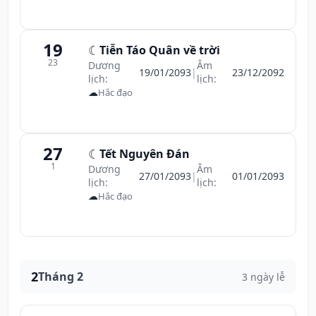
19
☾
Tiễn Táo Quân về trời
23
Dương
Âm
19/01/2093
|
23/12/2092
lịch:
lịch:
☁
Hắc đạo
27
☾
Tết Nguyên Đán
1
Dương
Âm
27/01/2093
|
01/01/2093
lịch:
lịch:
☁
Hắc đạo
2
Tháng 2
3 ngày lễ