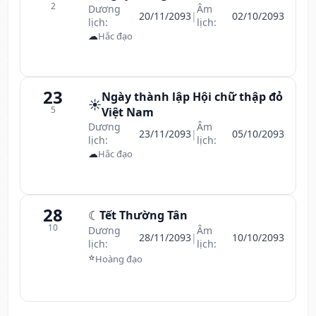
2
Dương
Âm
20/11/2093
|
02/10/2093
lịch:
lịch:
☁
Hắc đạo
23
Ngày thành lập Hội chữ thập đỏ
☀️
5
Việt Nam
Dương
Âm
23/11/2093
|
05/10/2093
lịch:
lịch:
☁
Hắc đạo
28
☾
Tết Thường Tân
10
Dương
Âm
28/11/2093
|
10/10/2093
lịch:
lịch:
⭐
Hoàng đạo