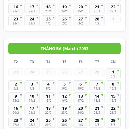
16
17
18
19
20
21
22
21/1
22/1
23/1
24/1
25/1
26/1
27/1
23
24
25
26
27
28
1
28/1
29/1
1/2
2/2
3/2
4/2
THÁNG BA (March) 2093
T2
T3
T4
T5
T6
T7
CN
23
24
25
26
27
28
1
5/2
2
3
4
5
6
7
8
6/2
7/2
8/2
9/2
10/2
11/2
12/2
9
10
11
12
13
14
15
13/2
14/2
15/2
16/2
17/2
18/2
19/2
16
17
18
19
20
21
22
20/2
21/2
22/2
23/2
24/2
25/2
26/2
23
24
25
26
27
28
29
27/2
28/2
29/2
30/2
1/3
2/3
3/3