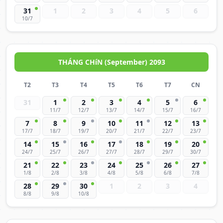
31
1
2
3
4
5
6
10/7
THÁNG CHíN (September) 2093
T2
T3
T4
T5
T6
T7
CN
31
1
2
3
4
5
6
11/7
12/7
13/7
14/7
15/7
16/7
7
8
9
10
11
12
13
17/7
18/7
19/7
20/7
21/7
22/7
23/7
14
15
16
17
18
19
20
24/7
25/7
26/7
27/7
28/7
29/7
30/7
21
22
23
24
25
26
27
1/8
2/8
3/8
4/8
5/8
6/8
7/8
28
29
30
1
2
3
4
8/8
9/8
10/8