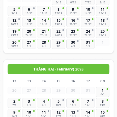
5/12
6/12
7/12
8/12
5
6
7
8
9
10
11
9/12
10/12
11/12
12/12
13/12
14/12
15/12
12
13
14
15
16
17
18
16/12
17/12
18/12
19/12
20/12
21/12
22/12
19
20
21
22
23
24
25
23/12
24/12
25/12
26/12
27/12
28/12
29/12
26
27
28
29
30
31
1
30/12
1/1
2/1
3/1
4/1
5/1
THÁNG HAI (February) 2093
T2
T3
T4
T5
T6
T7
CN
26
27
28
29
30
31
1
6/1
2
3
4
5
6
7
8
7/1
8/1
9/1
10/1
11/1
12/1
13/1
9
10
11
12
13
14
15
14/1
15/1
16/1
17/1
18/1
19/1
20/1