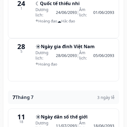
24
☾
Quốc tế thiếu nhi
1
Dương
Âm
24/06/2093
|
01/06/2093
lịch:
lịch:
⭐
☁
Hoàng đạo
Hắc đạo
28
☀️
Ngày gia đình Việt Nam
5
Dương
Âm
28/06/2093
|
05/06/2093
lịch:
lịch:
⭐
Hoàng đạo
7
Tháng 7
3 ngày lễ
11
☀️
Ngày dân số thế giới
18
Dương
Âm
11/07/2093
|
18/06/2093