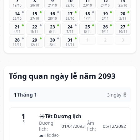
7
8
9
10
11
12
13
19/10
20/10
21/10
22/10
23/10
24/10
25/10
14
15
16
17
18
19
20
26/10
27/10
28/10
29/10
1/11
2/11
3/11
21
22
23
24
25
26
27
4/11
5/11
6/11
7/11
8/11
9/11
10/11
28
29
30
31
1
2
3
11/11
12/11
13/11
14/11
Tổng quan ngày lễ năm 2093
1
Tháng 1
3 ngày lễ
1
☀️
Tết Dương lịch
5
Dương
Âm
01/01/2093
|
05/12/2092
lịch:
lịch:
☁
Hắc đạo