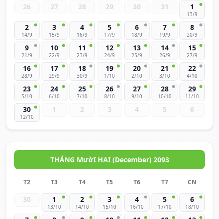
26
27
28
29
30
31
1
13/9
2
3
4
5
6
7
8
14/9
15/9
16/9
17/9
18/9
19/9
20/9
9
10
11
12
13
14
15
21/9
22/9
23/9
24/9
25/9
26/9
27/9
16
17
18
19
20
21
22
28/9
29/9
30/9
1/10
2/10
3/10
4/10
23
24
25
26
27
28
29
5/10
6/10
7/10
8/10
9/10
10/10
11/10
30
1
2
3
4
5
6
12/10
THÁNG MườI HAI (December) 2093
T2
T3
T4
T5
T6
T7
CN
30
1
2
3
4
5
6
13/10
14/10
15/10
16/10
17/10
18/10