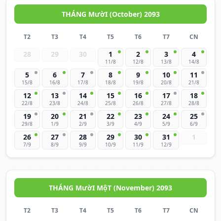
THÁNG MườI (October) 2093
T2
T3
T4
T5
T6
T7
CN
28
29
30
1
2
3
4
11/8
12/8
13/8
14/8
5
6
7
8
9
10
11
15/8
16/8
17/8
18/8
19/8
20/8
21/8
12
13
14
15
16
17
18
22/8
23/8
24/8
25/8
26/8
27/8
28/8
19
20
21
22
23
24
25
29/8
1/9
2/9
3/9
4/9
5/9
6/9
26
27
28
29
30
31
1
7/9
8/9
9/9
10/9
11/9
12/9
THÁNG MườI MộT (November) 2093
T2
T3
T4
T5
T6
T7
CN