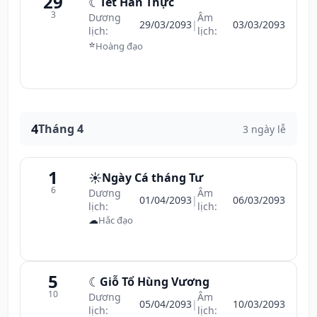
29
☾
Tết Hàn Thực
3
Dương
Âm
29/03/2093
|
03/03/2093
lịch:
lịch:
⭐
Hoàng đạo
4
Tháng 4
3 ngày lễ
1
☀️
Ngày Cá tháng Tư
6
Dương
Âm
01/04/2093
|
06/03/2093
lịch:
lịch:
☁
Hắc đạo
5
☾
Giỗ Tổ Hùng Vương
10
Dương
Âm
05/04/2093
|
10/03/2093
lịch:
lịch: