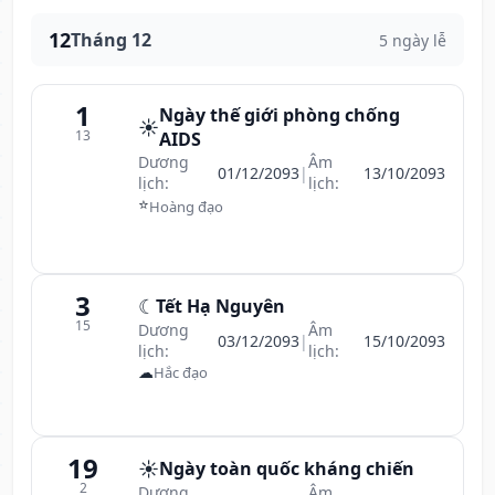
12
Tháng 12
5 ngày lễ
1
Ngày thế giới phòng chống
☀️
13
AIDS
Dương
Âm
01/12/2093
|
13/10/2093
lịch:
lịch:
⭐
Hoàng đạo
3
☾
Tết Hạ Nguyên
15
Dương
Âm
03/12/2093
|
15/10/2093
lịch:
lịch:
☁
Hắc đạo
19
☀️
Ngày toàn quốc kháng chiến
2
Dương
Âm