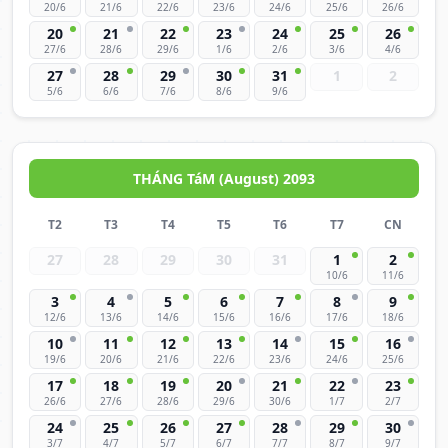
20/6
21/6
22/6
23/6
24/6
25/6
26/6
20
21
22
23
24
25
26
27/6
28/6
29/6
1/6
2/6
3/6
4/6
27
28
29
30
31
1
2
5/6
6/6
7/6
8/6
9/6
THÁNG TáM (August) 2093
T2
T3
T4
T5
T6
T7
CN
27
28
29
30
31
1
2
10/6
11/6
3
4
5
6
7
8
9
12/6
13/6
14/6
15/6
16/6
17/6
18/6
10
11
12
13
14
15
16
19/6
20/6
21/6
22/6
23/6
24/6
25/6
17
18
19
20
21
22
23
26/6
27/6
28/6
29/6
30/6
1/7
2/7
24
25
26
27
28
29
30
3/7
4/7
5/7
6/7
7/7
8/7
9/7