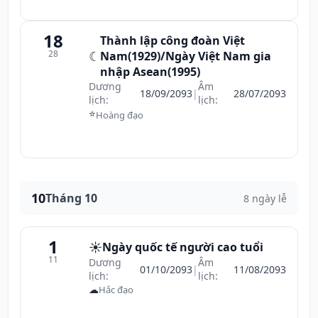
18
Thành lập công đoàn Việt
28
☾
Nam(1929)/Ngày Việt Nam gia
nhập Asean(1995)
Dương
Âm
18/09/2093
|
28/07/2093
lịch:
lịch:
⭐
Hoàng đạo
10
Tháng 10
8 ngày lễ
1
☀️
Ngày quốc tế người cao tuổi
11
Dương
Âm
01/10/2093
|
11/08/2093
lịch:
lịch:
☁
Hắc đạo