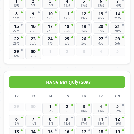
1
2
3
4
5
6
7
8/5
9/5
10/5
11/5
12/5
13/5
14/5
8
9
10
11
12
13
14
15/5
16/5
17/5
18/5
19/5
20/5
21/5
15
16
17
18
19
20
21
22/5
23/5
24/5
25/5
26/5
27/5
28/5
22
23
24
25
26
27
28
29/5
30/5
1/6
2/6
3/6
4/6
5/6
29
30
1
2
3
4
5
6/6
7/6
THÁNG BảY (July) 2093
T2
T3
T4
T5
T6
T7
CN
29
30
1
2
3
4
5
8/6
9/6
10/6
11/6
12/6
6
7
8
9
10
11
12
13/6
14/6
15/6
16/6
17/6
18/6
19/6
13
14
15
16
17
18
19