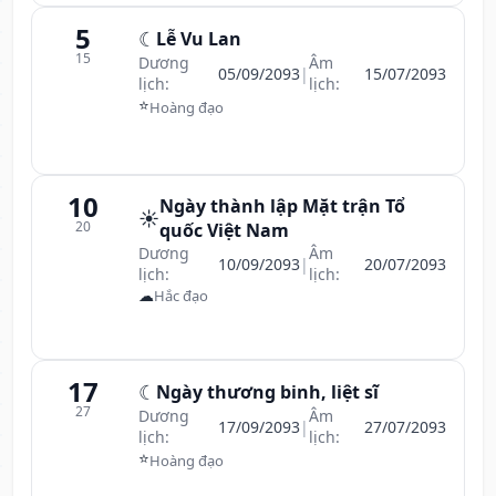
5
☾
Lễ Vu Lan
15
Dương
Âm
05/09/2093
|
15/07/2093
lịch:
lịch:
⭐
Hoàng đạo
10
Ngày thành lập Mặt trận Tổ
☀️
20
quốc Việt Nam
Dương
Âm
10/09/2093
|
20/07/2093
lịch:
lịch:
☁
Hắc đạo
17
☾
Ngày thương binh, liệt sĩ
27
Dương
Âm
17/09/2093
|
27/07/2093
lịch:
lịch:
⭐
Hoàng đạo