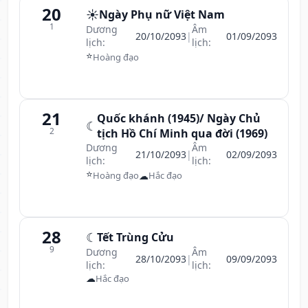
20
☀️
Ngày Phụ nữ Việt Nam
1
Dương
Âm
20/10/2093
|
01/09/2093
lịch:
lịch:
⭐
Hoàng đạo
21
Quốc khánh (1945)/ Ngày Chủ
☾
2
tịch Hồ Chí Minh qua đời (1969)
Dương
Âm
21/10/2093
|
02/09/2093
lịch:
lịch:
⭐
☁
Hoàng đạo
Hắc đạo
28
☾
Tết Trùng Cửu
9
Dương
Âm
28/10/2093
|
09/09/2093
lịch:
lịch:
☁
Hắc đạo