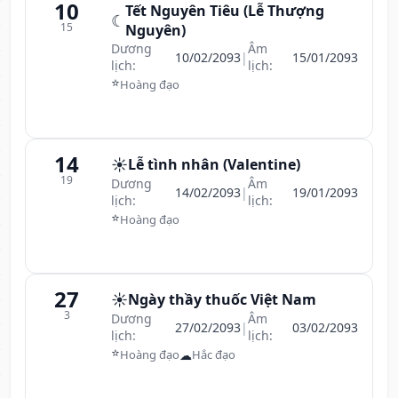
10
Tết Nguyên Tiêu (Lễ Thượng
☾
15
Nguyên)
Dương
Âm
10/02/2093
|
15/01/2093
lịch:
lịch:
⭐
Hoàng đạo
14
☀️
Lễ tình nhân (Valentine)
19
Dương
Âm
14/02/2093
|
19/01/2093
lịch:
lịch:
⭐
Hoàng đạo
27
☀️
Ngày thầy thuốc Việt Nam
3
Dương
Âm
27/02/2093
|
03/02/2093
lịch:
lịch:
⭐
☁
Hoàng đạo
Hắc đạo