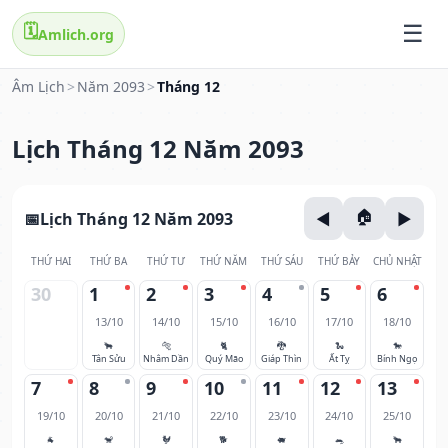
🗓️
Amlich.org
Âm Lịch
>
Năm 2093
>
Tháng 12
Lịch Tháng 12 Năm 2093
Lịch Tháng 12 Năm 2093
THỨ HAI
THỨ BA
THỨ TƯ
THỨ NĂM
THỨ SÁU
THỨ BẢY
CHỦ NHẬT
30
1
2
3
4
5
6
13/10
14/10
15/10
16/10
17/10
18/10
🐂
🐅
🐈
🐉
🐍
🐎
Tân Sửu
Nhâm Dần
Quý Mão
Giáp Thìn
Ất Tỵ
Bính Ngọ
7
8
9
10
11
12
13
19/10
20/10
21/10
22/10
23/10
24/10
25/10
🐐
🐒
🐓
🐕
🐖
🐀
🐂