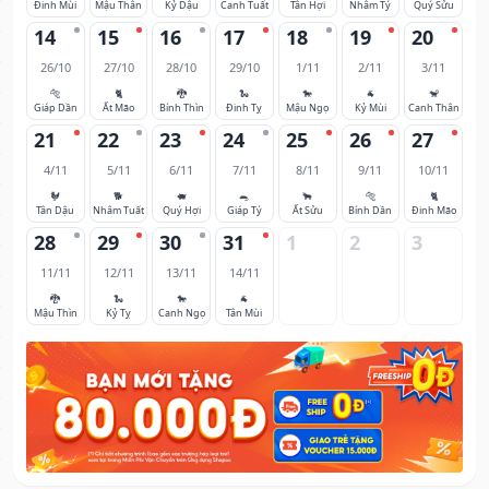
Đinh Mùi
Mậu Thân
Kỷ Dậu
Canh Tuất
Tân Hợi
Nhâm Tý
Quý Sửu
14
15
16
17
18
19
20
26/10
27/10
28/10
29/10
1/11
2/11
3/11
🐅
🐈
🐉
🐍
🐎
🐐
🐒
Giáp Dần
Ất Mão
Bính Thìn
Đinh Tỵ
Mậu Ngọ
Kỷ Mùi
Canh Thân
21
22
23
24
25
26
27
4/11
5/11
6/11
7/11
8/11
9/11
10/11
🐓
🐕
🐖
🐀
🐂
🐅
🐈
Tân Dậu
Nhâm Tuất
Quý Hợi
Giáp Tý
Ất Sửu
Bính Dần
Đinh Mão
28
29
30
31
1
2
3
11/11
12/11
13/11
14/11
🐉
🐍
🐎
🐐
Mậu Thìn
Kỷ Tỵ
Canh Ngọ
Tân Mùi