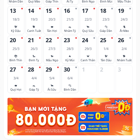
Nhâm Dần
Quý Mão
Giáp Thìn
Ất Tỵ
Bính Ngọ
Đinh Mùi
Mậu Thân
13
14
15
16
17
18
19
18/3
19/3
20/3
21/3
22/3
23/3
24/3
🐓
🐕
🐖
🐀
🐂
🐅
🐈
Kỷ Dậu
Canh Tuất
Tân Hợi
Nhâm Tý
Quý Sửu
Giáp Dần
Ất Mão
20
21
22
23
24
25
26
25/3
26/3
27/3
28/3
29/3
1/4
2/4
🐉
🐍
🐎
🐐
🐒
🐓
🐕
Bính Thìn
Đinh Tỵ
Mậu Ngọ
Kỷ Mùi
Canh Thân
Tân Dậu
Nhâm Tuất
27
28
29
30
1
2
3
3/4
4/4
5/4
6/4
🐖
🐀
🐂
🐅
Quý Hợi
Giáp Tý
Ất Sửu
Bính Dần