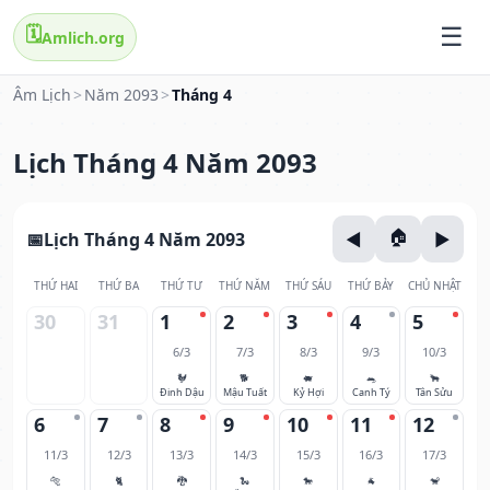
🗓️
Amlich.org
Âm Lịch
>
Năm 2093
>
Tháng 4
Lịch Tháng 4 Năm 2093
Lịch Tháng 4 Năm 2093
THỨ HAI
THỨ BA
THỨ TƯ
THỨ NĂM
THỨ SÁU
THỨ BẢY
CHỦ NHẬT
30
31
1
2
3
4
5
6/3
7/3
8/3
9/3
10/3
🐓
🐕
🐖
🐀
🐂
Đinh Dậu
Mậu Tuất
Kỷ Hợi
Canh Tý
Tân Sửu
6
7
8
9
10
11
12
11/3
12/3
13/3
14/3
15/3
16/3
17/3
🐅
🐈
🐉
🐍
🐎
🐐
🐒