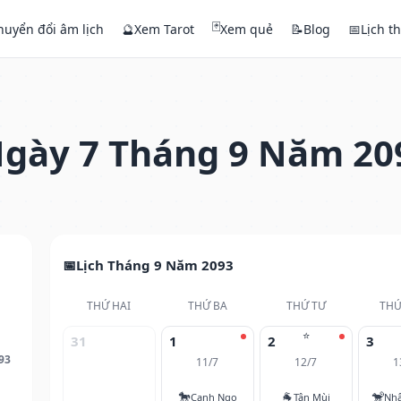
🃏
huyển đổi âm lịch
🔮
Xem Tarot
Xem quẻ
📝
Blog
📅
Lịch t
gày 7 Tháng 9 Năm 20
Lịch Tháng 9 Năm 2093
THỨ HAI
THỨ BA
THỨ TƯ
THỨ
⭐
31
1
2
3
93
11/7
12/7
1
🐎
🐐
🐒
Canh Ngọ
Tân Mùi
Nh