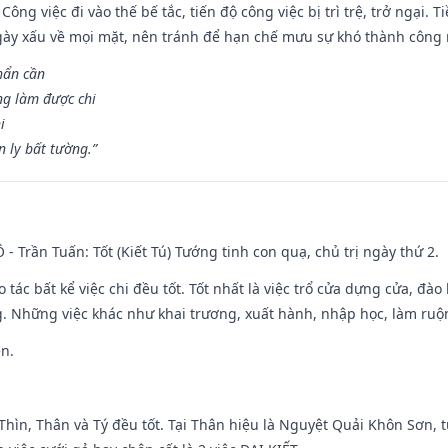
Công việc đi vào thế bế tắc, tiến độ công việc bị trì trệ, trở ngại. 
ày xấu về mọi mặt, nên tránh để hạn chế mưu sự khó thành công 
hẩn cần
ng làm được chi
i
 ly bất tường.”
Ô - Trần Tuấn: Tốt (Kiết Tú) Tướng tinh con quạ, chủ trị ngày thứ 2.
o tác bất kể việc chi đều tốt. Tốt nhất là việc trổ cửa dựng cửa, đà
. Những việc khác như khai trương, xuất hành, nhập học, làm ruộn
ền.
 Thìn, Thân và Tý đều tốt. Tại Thân hiệu là Nguyệt Quải Khôn Sơn, t