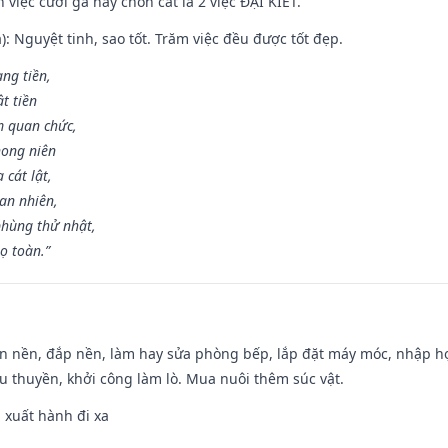
việc cưới gả hay chôn cất là 2 việc ĐẠI KIẾT.
): Nguyệt tinh, sao tốt. Trăm việc đều được tốt đẹp.
ang tiền,
t tiền
m quan chức,
hong niên
cát lật,
an nhiên,
hùng thử nhật,
ọ toàn.”
an nền, đắp nền, làm hay sửa phòng bếp, lắp đặt máy móc, nhập họ
u thuyền, khởi công làm lò. Mua nuôi thêm súc vật.
, xuất hành đi xa