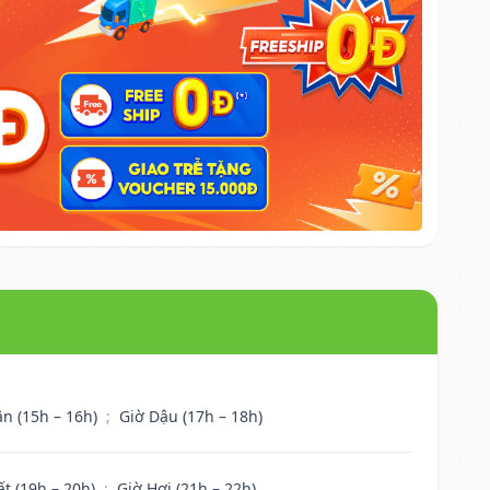
ân (15h – 16h)
;
Giờ Dậu (17h – 18h)
ất (19h – 20h)
;
Giờ Hợi (21h – 22h)