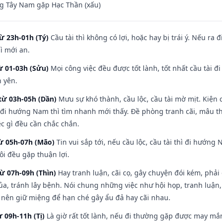
g Tây Nam gặp Hạc Thần (xấu)
ừ 23h-01h (Tý)
Cầu tài thì không có lợi, hoặc hay bị trái ý. Nếu ra 
ì mới an.
ừ 01-03h (Sửu)
Mọi công việc đều được tốt lành, tốt nhất cầu tài
h yên.
từ 03h-05h (Dần)
Mưu sự khó thành, cầu lộc, cầu tài mờ mịt. Kiện c
 đi hướng Nam thì tìm nhanh mới thấy. Đề phòng tranh cãi, mâu t
ệc gì đều cần chắc chắn.
từ 05h-07h (Mão)
Tin vui sắp tới, nếu cầu lộc, cầu tài thì đi hướn
ôi đều gặp thuận lợi.
từ 07h-09h (Thìn)
Hay tranh luận, cãi cọ, gây chuyện đói kém, phải
a, tránh lây bệnh. Nói chung những việc như hội họp, tranh luận,
ì nên giữ miệng để hạn ché gây ẩu đả hay cãi nhau.
ừ 09h-11h (Tị)
Là giờ rất tốt lành, nếu đi thường gặp được may mắn