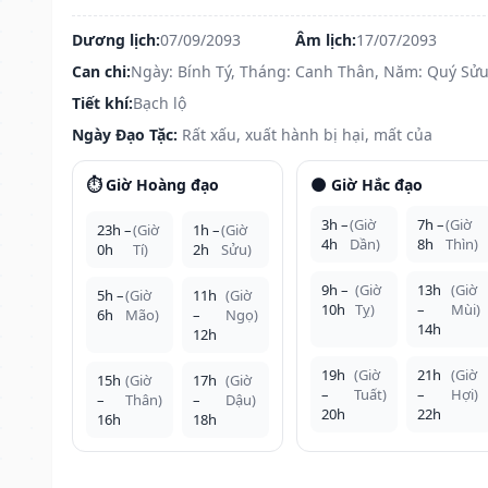
Dương lịch:
07/09/2093
Âm lịch:
17/07/2093
Can chi:
Ngày: Bính Tý, Tháng: Canh Thân, Năm: Quý Sử
Tiết khí:
Bạch lộ
Ngày Đạo Tặc:
Rất xấu, xuất hành bị hại, mất của
⏱️ Giờ Hoàng đạo
🌑 Giờ Hắc đạo
3h –
(Giờ
7h –
(Giờ
23h –
(Giờ
1h –
(Giờ
4h
Dần)
8h
Thìn)
0h
Tí)
2h
Sửu)
9h –
(Giờ
13h
(Giờ
5h –
(Giờ
11h
(Giờ
10h
Tỵ)
–
Mùi)
6h
Mão)
–
Ngọ)
14h
12h
19h
(Giờ
21h
(Giờ
15h
(Giờ
17h
(Giờ
–
Tuất)
–
Hợi)
–
Thân)
–
Dậu)
20h
22h
16h
18h