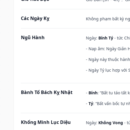
Các Ngày Kỵ
Không phạm bất kỳ ngày
Ngũ Hành
Ngày:
Bính Tý
- tức Ch
- Nạp âm: Ngày Giản H
- Ngày này thuộc hành
- Ngày Tý lục hợp với
Bành Tổ Bách Kỵ Nhật
-
Bính
: “Bất tu táo tấ
-
Tý
: “Bất vấn bốc tự 
Khổng Minh Lục Diệu
Ngày:
Không Vong
- t