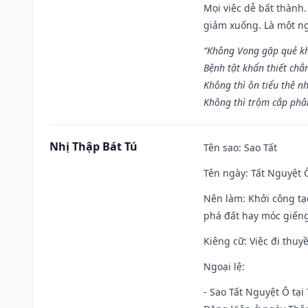
Mọi việc dễ bất thành. 
giảm xuống. Là một ng
“Không Vong gặp quẻ k
Bệnh tật khẩn thiết chẳ
Không thì ôn tiểu thê nh
Không thì trộm cắp phân
Nhị Thập Bát Tú
Tên sao
: Sao Tất
Tên ngày
: Tất Nguyệt 
Nên làm
: Khởi công tạ
phá đất hay móc giếng
Kiêng cữ
: Việc đi thuy
Ngoại lệ
:
- Sao Tất Nguyệt Ô tại