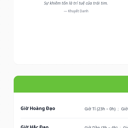
Sự khiêm tốn là trí tuệ của trái tim.
— Khuyết Danh
Giờ Hoàng Đạo
Giờ Tí (23h – 0h)
;
Giờ
Giờ Hắc Đạo
Giờ Dần (3h – 4h)
;
Gi