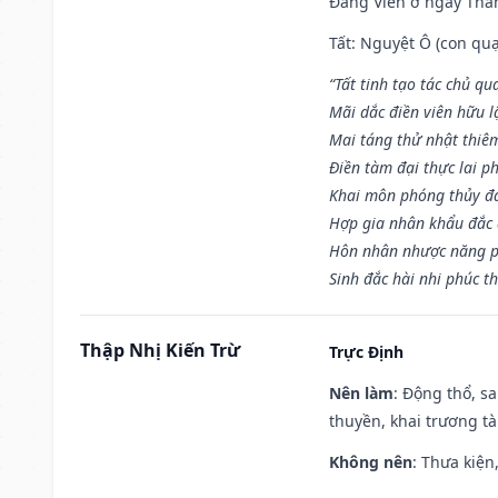
Đăng Viên ở ngày Thân 
Tất: Nguyệt Ô (con quạ
“Tất tinh tạo tác chủ qu
Mãi dắc điền viên hữu lậ
Mai táng thử nhật thiê
Điền tàm đại thực lai p
Khai môn phóng thủy đa 
Hợp gia nhân khẩu đắc 
Hôn nhân nhược năng p
Sinh đắc hài nhi phúc th
Thập Nhị Kiến Trừ
Trực Định
Nên làm
: Động thổ, s
thuyền, khai trương tà
Không nên
: Thưa kiện