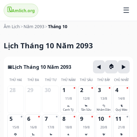
🗓️
Amlich.org
Âm Lịch
>
Năm 2093
>
Tháng 10
Lịch Tháng 10 Năm 2093
Lịch Tháng 10 Năm 2093
THỨ HAI
THỨ BA
THỨ TƯ
THỨ NĂM
THỨ SÁU
THỨ BẢY
CHỦ NHẬT
28
29
30
1
2
3
4
11/8
12/8
13/8
14/8
🐀
🐂
🐅
🐈
Canh Tý
Tân Sửu
Nhâm Dần
Quý Mão
5
6
7
8
9
10
11
15/8
16/8
17/8
18/8
19/8
20/8
21/8
🐉
🐍
🐎
🐐
🐒
🐓
🐕