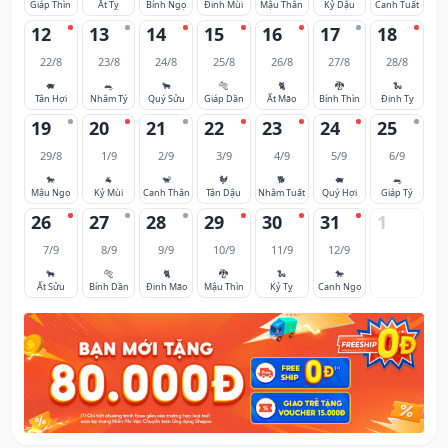
Giáp Thìn
Ất Tỵ
Bính Ngọ
Đinh Mùi
Mậu Thân
Kỷ Dậu
Canh Tuất
12
13
14
15
16
17
18
22/8
23/8
24/8
25/8
26/8
27/8
28/8
🐖
🐀
🐂
🐅
🐈
🐉
🐍
Tân Hợi
Nhâm Tý
Quý Sửu
Giáp Dần
Ất Mão
Bính Thìn
Đinh Tỵ
19
20
21
22
23
24
25
29/8
1/9
2/9
3/9
4/9
5/9
6/9
🐎
🐐
🐒
🐓
🐕
🐖
🐀
Mậu Ngọ
Kỷ Mùi
Canh Thân
Tân Dậu
Nhâm Tuất
Quý Hợi
Giáp Tý
26
27
28
29
30
31
1
7/9
8/9
9/9
10/9
11/9
12/9
🐂
🐅
🐈
🐉
🐍
🐎
Ất Sửu
Bính Dần
Đinh Mão
Mậu Thìn
Kỷ Tỵ
Canh Ngọ