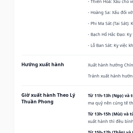
- Thiên Hoả: Xấu cho v
- Hoàng Sa: Xấu đối vớ
- Phi Ma Sát (Tai Sát): 
- Bạch Hổ Hắc Đạo: Kỵ 
- Lỗ Ban Sát: Kỵ việc kh
Hướng xuất hành
Xuất hành hướng Chính
Tránh xuất hành hướng
Giờ xuất hành Theo Lý
Từ 11h-13h (Ngọ) và t
Thuần Phong
ma quỷ nên cúng tế th
Từ 13h-15h (Mùi) và t
xuất hành thì đều bìn
Từ 15h-17h (Thân) và 