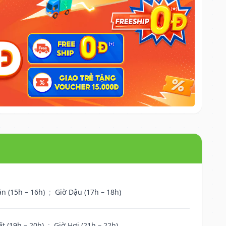
ân (15h – 16h)
;
Giờ Dậu (17h – 18h)
ất (19h – 20h)
;
Giờ Hợi (21h – 22h)