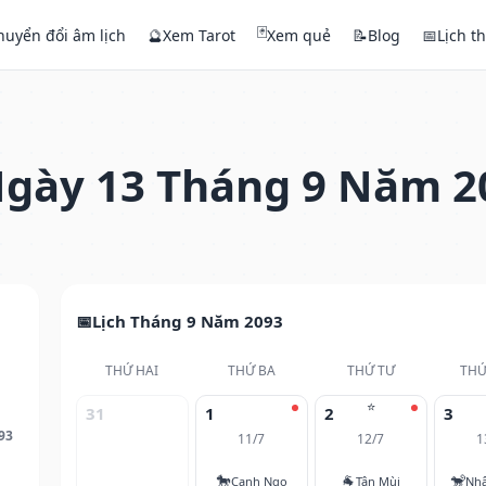
🃏
huyển đổi âm lịch
🔮
Xem Tarot
Xem quẻ
📝
Blog
📅
Lịch t
gày 13 Tháng 9 Năm 2
Lịch Tháng 9 Năm 2093
THỨ HAI
THỨ BA
THỨ TƯ
THỨ
⭐
31
1
2
3
93
11/7
12/7
1
🐎
🐐
🐒
Canh Ngọ
Tân Mùi
Nh