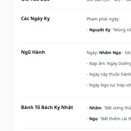
Các Ngày Kỵ
Phạm phải ngày:
-
Nguyệt Kỵ
: “Mùng nă
Ngũ Hành
Ngày:
Nhâm Ngọ
- tức
- Nạp âm: Ngày Dương L
- Ngày này thuộc hành
- Ngày Ngọ lục hợp vớ
Bành Tổ Bách Kỵ Nhật
-
Nhâm
: “Bất ương th
-
Ngọ
: “Bất thiêm cái