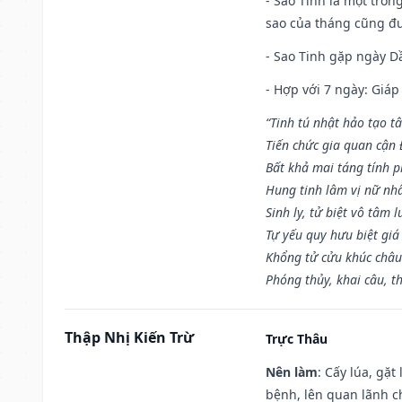
- Sao Tinh là một tron
sao của tháng cũng đ
- Sao Tinh gặp ngày Dầ
- Hợp với 7 ngày: Giá
“Tinh tú nhật hảo tạo t
Tiến chức gia quan cận
Bất khả mai táng tính p
Hung tinh lâm vị nữ nh
Sinh ly, tử biệt vô tâm l
Tự yếu quy hưu biệt giá
Khổng tử cửu khúc châu
Phóng thủy, khai câu, t
Thập Nhị Kiến Trừ
Trực Thâu
Nên làm
: Cấy lúa, gặ
bệnh, lên quan lãnh c