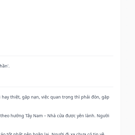
hần'.
đi hay thiệt, gặp nạn, việc quan trọng thì phải đòn, gặp
 đi theo hướng Tây Nam – Nhà cửa được yên lành. Người
áo tốt nhất nên hoãn lại. Người đi xa chưa có tin về.