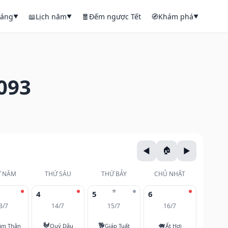
háng
📖
Lịch năm
🧧
Đếm ngược Tết
🧭
Khám phá
▼
▼
▼
093
 NĂM
THỨ SÁU
THỨ BẢY
CHỦ NHẬT
⭐
4
5
6
3/7
14/7
15/7
16/7
🐓
🐕
🐖
âm Thân
Quý Dậu
Giáp Tuất
Ất Hợi