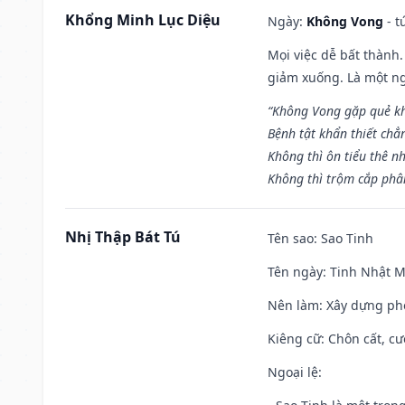
Khổng Minh Lục Diệu
Ngày:
Không Vong
- t
Mọi việc dễ bất thành. 
giảm xuống. Là một ng
“Không Vong gặp quẻ k
Bệnh tật khẩn thiết chẳ
Không thì ôn tiểu thê nh
Không thì trộm cắp phân
Nhị Thập Bát Tú
Tên sao
: Sao Tinh
Tên ngày
: Tinh Nhật M
Nên làm
: Xây dựng ph
Kiêng cữ
: Chôn cất, c
Ngoại lệ
: