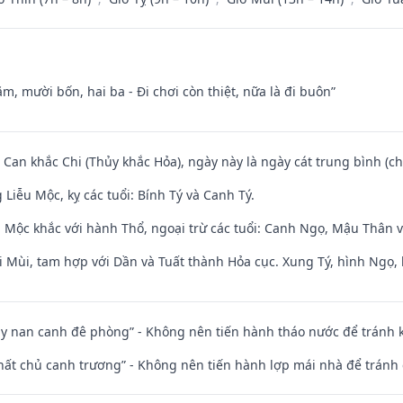
m, mười bốn, hai ba - Đi chơi còn thiệt, nữa là đi buôn”
 Can khắc Chi (Thủy khắc Hỏa), ngày này là ngày cát trung bình (ch
iễu Mộc, kỵ các tuổi: Bính Tý và Canh Tý.
 Mộc khắc với hành Thổ, ngoại trừ các tuổi: Canh Ngọ, Mậu Thân 
i Mùi, tam hợp với Dần và Tuất thành Hỏa cục. Xung Tý, hình Ngọ, 
ủy nan canh đê phòng” - Không nên tiến hành tháo nước để tránh
 thất chủ canh trương” - Không nên tiến hành lợp mái nhà để tránh 