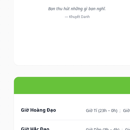
Bạn thu hút những gì bạn nghĩ.
— Khuyết Danh
Giờ Hoàng Đạo
Giờ Tí (23h – 0h)
;
Giờ
Giờ Hắc Đạo
Giờ Dần (3h – 4h)
;
Gi