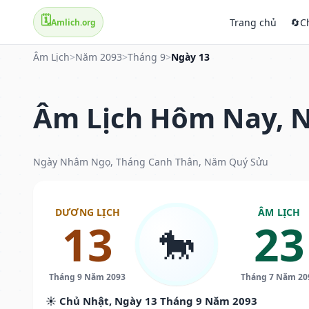
🗓️
Trang chủ
🔄
C
Amlich.org
Âm Lịch
>
Năm 2093
>
Tháng 9
>
Ngày 13
Âm Lịch Hôm Nay, N
Ngày Nhâm Ngọ, Tháng Canh Thân, Năm Quý Sửu
DƯƠNG LỊCH
ÂM LỊCH
13
23
🐎
Tháng 9 Năm 2093
Tháng 7 Năm 20
☀️ Chủ Nhật, Ngày 13 Tháng 9 Năm 2093