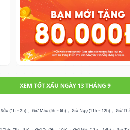
XEM TỐT XẤU NGÀY 13 THÁNG 9
 Sửu (1h – 2h)
;
Giờ Mão (5h – 6h)
;
Giờ Ngọ (11h – 12h)
;
Giờ Th
ờ Thìn (7h – 8h)
;
Giờ Tỵ (9h – 10h)
;
Giờ Mùi (13h – 14h)
;
Giờ Tu