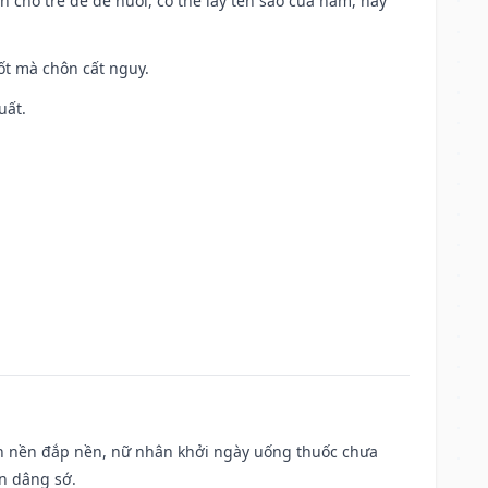
n cho trẻ để dễ nuôi, có thể lấy tên sao của năm, hay
tốt mà chôn cất nguy.
uất.
, san nền đắp nền, nữ nhân khởi ngày uống thuốc chưa
n dâng sớ.