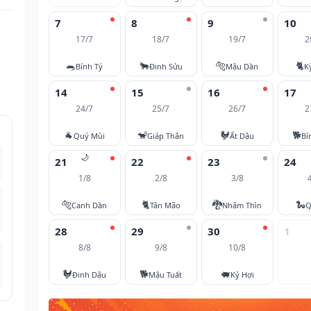
7
8
9
10
17/7
18/7
19/7
2
🐀
🐂
🐅
🐈
Bính Tý
Đinh Sửu
Mậu Dần
K
14
15
16
17
24/7
25/7
26/7
2
🐐
🐒
🐓
🐕
Quý Mùi
Giáp Thân
Ất Dậu
Bí
🌙
21
22
23
24
1/8
2/8
3/8
🐅
🐈
🐉
🐍
Canh Dần
Tân Mão
Nhâm Thìn
Q
28
29
30
1
8/8
9/8
10/8
🐓
🐕
🐖
Đinh Dậu
Mậu Tuất
Kỷ Hợi