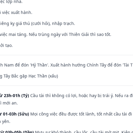
iệc lợp nhà.
i việc xuất hành.
Kiêng kỵ giá thú (cưới hỏi), nhập trạch.
việc mai táng. Nếu trùng ngày với Thiên Giải thì sao tốt.
ởi tạo.
 Nam để đón 'Hỷ Thần'. Xuất hành hướng Chính Tây để đón 'Tài T
 Tây Bắc gặp Hạc Thần (xấu)
ừ 23h-01h (Tý)
Cầu tài thì không có lợi, hoặc hay bị trái ý. Nếu ra 
ì mới an.
ừ 01-03h (Sửu)
Mọi công việc đều được tốt lành, tốt nhất cầu tài
h yên.
từ 03h-05h (Dần)
Mưu sự khó thành, cầu lộc, cầu tài mờ mịt. Kiện c