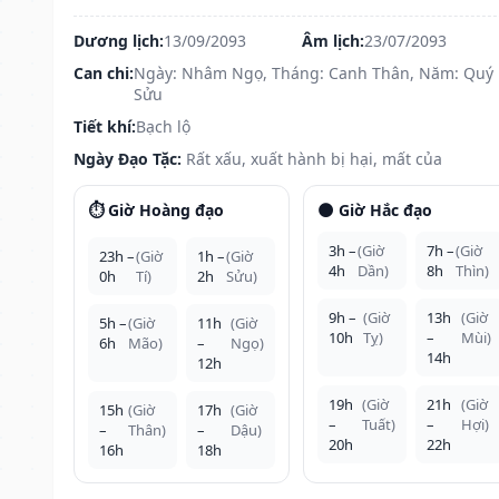
Dương lịch:
13/09/2093
Âm lịch:
23/07/2093
Can chi:
Ngày: Nhâm Ngọ, Tháng: Canh Thân, Năm: Quý
Sửu
Tiết khí:
Bạch lộ
Ngày Đạo Tặc:
Rất xấu, xuất hành bị hại, mất của
⏱️ Giờ Hoàng đạo
🌑 Giờ Hắc đạo
3h –
(Giờ
7h –
(Giờ
23h –
(Giờ
1h –
(Giờ
4h
Dần)
8h
Thìn)
0h
Tí)
2h
Sửu)
9h –
(Giờ
13h
(Giờ
5h –
(Giờ
11h
(Giờ
10h
Tỵ)
–
Mùi)
6h
Mão)
–
Ngọ)
14h
12h
19h
(Giờ
21h
(Giờ
15h
(Giờ
17h
(Giờ
–
Tuất)
–
Hợi)
–
Thân)
–
Dậu)
20h
22h
16h
18h