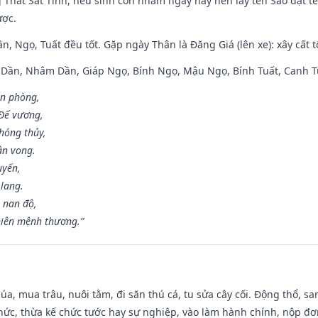
g Thất Sát Tinh, nếu sinh con nhằm ngày này nên lấy tên Sao đặt tê
ược.
n, Ngọ, Tuất đều tốt. Gặp ngày Thân là Đăng Giá (lên xe): xây cất 
p Dần, Nhâm Dần, Giáp Ngọ, Bính Ngọ, Mậu Ngọ, Bính Tuất, Canh T
ân phòng,
 Đế vương,
hóng thủy,
ân vong.
uyến,
 lang.
 nan độ,
hiên mệnh thương.”
t lúa, mua trâu, nuôi tằm, đi săn thú cá, tu sửa cây cối. Động thổ
hức, thừa kế chức tước hay sự nghiệp, vào làm hành chính, nộp đơ