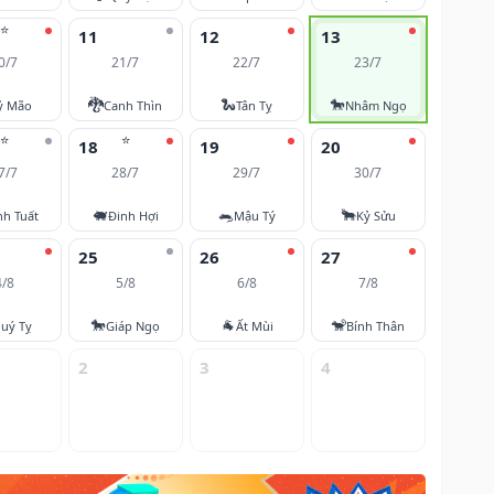
⭐
11
12
13
0/7
21/7
22/7
23/7
🐉
🐍
🐎
ỷ Mão
Canh Thìn
Tân Tỵ
Nhâm Ngọ
⭐
⭐
18
19
20
7/7
28/7
29/7
30/7
🐖
🐀
🐂
nh Tuất
Đinh Hợi
Mậu Tý
Kỷ Sửu
25
26
27
4/8
5/8
6/8
7/8
🐎
🐐
🐒
uý Tỵ
Giáp Ngọ
Ất Mùi
Bính Thân
2
3
4