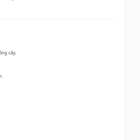
ồng cây.
h.