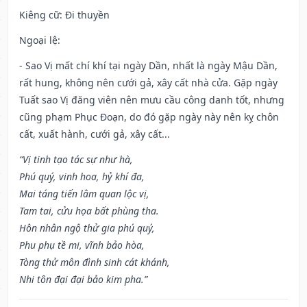
Kiêng cữ
: Đi thuyền
Ngoại lệ
:
- Sao Vị mất chí khí tại ngày Dần, nhất là ngày Mậu Dần,
rất hung, không nên cưới gả, xây cất nhà cửa. Gặp ngày
Tuất sao Vị đăng viên nên mưu cầu công danh tốt, nhưng
cũng phạm Phục Đoạn, do đó gặp ngày này nên kỵ chôn
cất, xuất hành, cưới gả, xây cất...
“Vị tinh tạo tác sự như hà,
Phú quý, vinh hoa, hỷ khí đa,
Mai táng tiến lâm quan lộc vị,
Tam tai, cửu họa bất phùng tha.
Hôn nhân ngộ thử gia phú quý,
Phu phụ tề mi, vĩnh bảo hòa,
Tòng thử môn đình sinh cát khánh,
Nhi tôn đại đại bảo kim pha.”