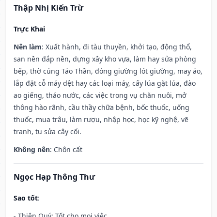
Thập Nhị Kiến Trừ
Trực Khai
Nên làm
: Xuất hành, đi tàu thuyền, khởi tạo, động thổ,
san nền đắp nền, dựng xây kho vựa, làm hay sửa phòng
bếp, thờ cúng Táo Thần, đóng giường lót giường, may áo,
lắp đặt cỗ máy dệt hay các loại máy, cấy lúa gặt lúa, đào
ao giếng, tháo nước, các việc trong vụ chăn nuôi, mở
thông hào rãnh, cầu thầy chữa bệnh, bốc thuốc, uống
thuốc, mua trâu, làm rượu, nhập học, học kỹ nghệ, vẽ
tranh, tu sửa cây cối.
Không nên
: Chôn cất
Ngọc Hạp Thông Thư
Sao tốt
:
- Thiên Quý: Tốt cho mọi việc.