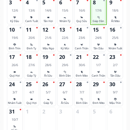
3
4
5
6
7
8
9
12/6
13/6
14/6
15/6
16/6
17/6
18/6
🐓
🐕
🐖
🐀
🐂
🐅
🐈
Kỷ Dậu
Canh Tuất
Tân Hợi
Nhâm Tý
Quý Sửu
Giáp Dần
Ất Mão
10
11
12
13
14
15
16
19/6
20/6
21/6
22/6
23/6
24/6
25/6
🐉
🐍
🐎
🐐
🐒
🐓
🐕
Bính Thìn
Đinh Tỵ
Mậu Ngọ
Kỷ Mùi
Canh Thân
Tân Dậu
Nhâm Tuất
17
18
19
20
21
22
23
26/6
27/6
28/6
29/6
30/6
1/7
2/7
🐖
🐀
🐂
🐅
🐈
🐒
🐓
Quý Hợi
Giáp Tý
Ất Sửu
Bính Dần
Đinh Mão
Canh Thân
Tân Dậu
24
25
26
27
28
29
30
3/7
4/7
5/7
6/7
7/7
8/7
9/7
🐕
🐖
🐀
🐂
🐅
🐈
🐉
Nhâm Tuất
Quý Hợi
Giáp Tý
Ất Sửu
Bính Dần
Đinh Mão
Mậu Thìn
31
1
2
3
4
5
6
10/7
🐍