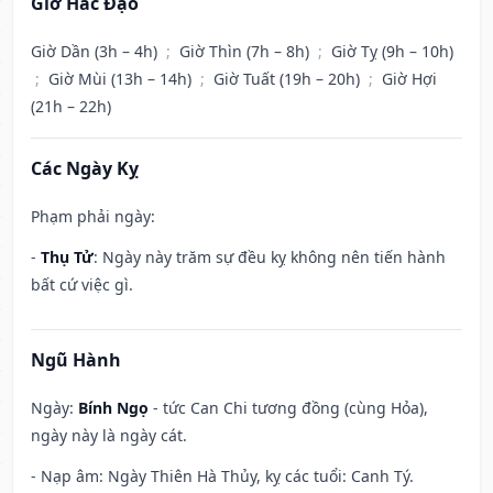
Giờ Hắc Đạo
Giờ Dần (3h – 4h)
;
Giờ Thìn (7h – 8h)
;
Giờ Tỵ (9h – 10h)
;
Giờ Mùi (13h – 14h)
;
Giờ Tuất (19h – 20h)
;
Giờ Hợi
(21h – 22h)
Các Ngày Kỵ
Phạm phải ngày:
-
Thụ Tử
: Ngày này trăm sự đều kỵ không nên tiến hành
bất cứ việc gì.
Ngũ Hành
Ngày:
Bính Ngọ
- tức Can Chi tương đồng (cùng Hỏa),
ngày này là ngày cát.
- Nạp âm: Ngày Thiên Hà Thủy, kỵ các tuổi: Canh Tý.