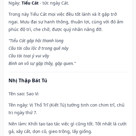
Ngày:
Tiểu Cát
- tức ngày Cát.
Trong này Tiểu Cát mọi việc đều tốt lành và ít gặp trở
ngại. Mưu đại sự hanh thông, thuận lợi, cùng với đó âm
phúc độ trì, che chở, được quý nhân nâng đỡ.
“Tiểu Cát gặp hội thanh long
Cầu tài cầu lộc ở trong quẻ này
Cầu tài toại ý vui vầy
Bình an vô sự gặp thầy, gặp quen.”
Nhị Thập Bát Tú
Tên sao
: Sao Vị
Tên ngày
: Vị Thổ Trĩ (Kiết Tú) tướng tinh con chim trĩ, chủ
trị ngày thứ 7.
Nên làm
: Khởi tạo tạo tác việc gì cũng tốt. Tốt nhất là cưới
gả, xây cất, dọn cỏ, gieo trồng, lấy giống.