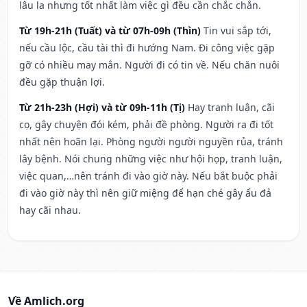
lâu la nhưng tốt nhất làm việc gì đều cần chắc chắn.
Từ 19h-21h (Tuất) và từ 07h-09h (Thìn)
Tin vui sắp tới,
nếu cầu lộc, cầu tài thì đi hướng Nam. Đi công việc gặp
gỡ có nhiều may mắn. Người đi có tin về. Nếu chăn nuôi
đều gặp thuận lợi.
Từ 21h-23h (Hợi) và từ 09h-11h (Tị)
Hay tranh luận, cãi
cọ, gây chuyện đói kém, phải đề phòng. Người ra đi tốt
nhất nên hoãn lại. Phòng người người nguyền rủa, tránh
lây bệnh. Nói chung những việc như hội họp, tranh luận,
việc quan,…nên tránh đi vào giờ này. Nếu bắt buộc phải
đi vào giờ này thì nên giữ miệng để hạn ché gây ẩu đả
hay cãi nhau.
Về Amlich.org