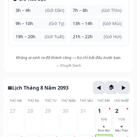
3h – 4h
(Giờ Dần)
7h – 8h
(Giờ Thìn)
9h – 10h
(Giờ Tỵ)
13h – 14h
(Giờ Mùi)
19h – 20h
(Giờ Tuất)
21h – 22h
(Giờ Hợi)
Không ai sinh ra đã thành công — họ chỉ bắt đầu trước bạn.
— Khuyết Danh
Lịch Tháng 8 Năm 2093
THỨ HAI
THỨ BA
THỨ TƯ
THỨ NĂM
THỨ SÁU
THỨ BẢY
CHỦ NHẬT
27
28
29
30
31
1
2
10/6
11/6
🐐
🐒
Đinh Mùi
Mậu Thân