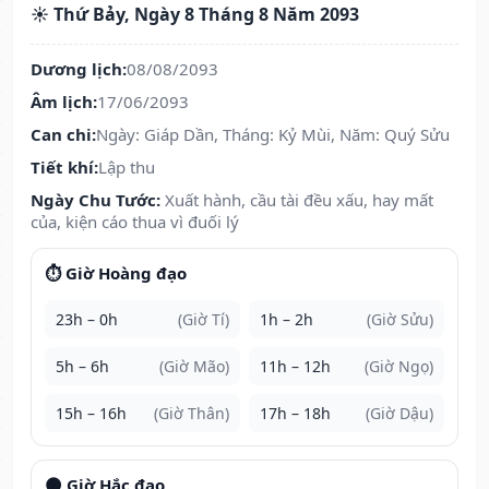
☀️ Thứ Bảy, Ngày 8 Tháng 8 Năm 2093
Dương lịch:
08/08/2093
Âm lịch:
17/06/2093
Can chi:
Ngày: Giáp Dần, Tháng: Kỷ Mùi, Năm: Quý Sửu
Tiết khí:
Lập thu
Ngày Chu Tước:
Xuất hành, cầu tài đều xấu, hay mất
của, kiện cáo thua vì đuối lý
⏱️ Giờ Hoàng đạo
23h – 0h
(Giờ Tí)
1h – 2h
(Giờ Sửu)
5h – 6h
(Giờ Mão)
11h – 12h
(Giờ Ngọ)
15h – 16h
(Giờ Thân)
17h – 18h
(Giờ Dậu)
🌑 Giờ Hắc đạo