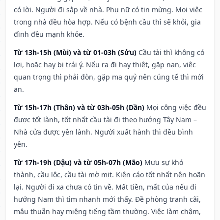
có lời. Người đi sắp về nhà. Phụ nữ có tin mừng. Mọi việc
trong nhà đều hòa hợp. Nếu có bệnh cầu thì sẽ khỏi, gia
đình đều mạnh khỏe.
Từ 13h-15h (Mùi) và từ 01-03h (Sửu)
Cầu tài thì không có
lợi, hoặc hay bị trái ý. Nếu ra đi hay thiệt, gặp nạn, việc
quan trọng thì phải đòn, gặp ma quỷ nên cúng tế thì mới
an.
Từ 15h-17h (Thân) và từ 03h-05h (Dần)
Mọi công việc đều
được tốt lành, tốt nhất cầu tài đi theo hướng Tây Nam –
Nhà cửa được yên lành. Người xuất hành thì đều bình
yên.
Từ 17h-19h (Dậu) và từ 05h-07h (Mão)
Mưu sự khó
thành, cầu lộc, cầu tài mờ mịt. Kiện cáo tốt nhất nên hoãn
lại. Người đi xa chưa có tin về. Mất tiền, mất của nếu đi
hướng Nam thì tìm nhanh mới thấy. Đề phòng tranh cãi,
mâu thuẫn hay miệng tiếng tầm thường. Việc làm chậm,