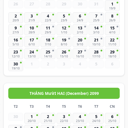
26
27
28
29
30
31
1
19/9
2
3
4
5
6
7
8
20/9
21/9
22/9
23/9
24/9
25/9
26/9
9
10
11
12
13
14
15
27/9
28/9
29/9
1/10
2/10
3/10
4/10
16
17
18
19
20
21
22
5/10
6/10
7/10
8/10
9/10
10/10
11/10
23
24
25
26
27
28
29
12/10
13/10
14/10
15/10
16/10
17/10
18/10
30
1
2
3
4
5
6
19/10
THÁNG MườI HAI (December) 2099
T2
T3
T4
T5
T6
T7
CN
30
1
2
3
4
5
6
20/10
21/10
22/10
23/10
24/10
25/10