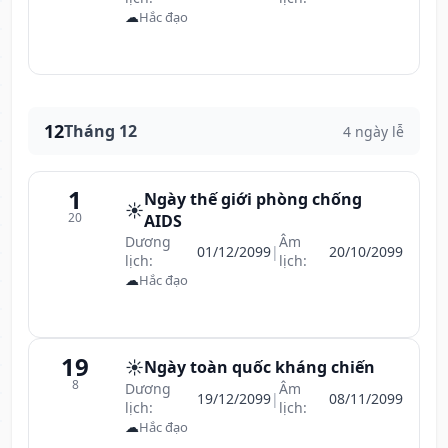
☁
Hắc đạo
12
Tháng 12
4 ngày lễ
1
Ngày thế giới phòng chống
☀️
20
AIDS
Dương
Âm
01/12/2099
|
20/10/2099
lịch:
lịch:
☁
Hắc đạo
19
☀️
Ngày toàn quốc kháng chiến
8
Dương
Âm
19/12/2099
|
08/11/2099
lịch:
lịch:
☁
Hắc đạo