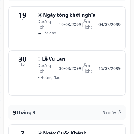
19
☀️
Ngày tổng khởi nghĩa
4
Dương
Âm
19/08/2099
|
04/07/2099
lịch:
lịch:
☁
Hắc đạo
30
☾
Lễ Vu Lan
15
Dương
Âm
30/08/2099
|
15/07/2099
lịch:
lịch:
⭐
Hoàng đạo
9
Tháng 9
5 ngày lễ
2
☀️
Ngày Quốc Khánh