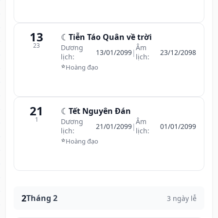
13
☾
Tiễn Táo Quân về trời
23
Dương
Âm
13/01/2099
|
23/12/2098
lịch:
lịch:
⭐
Hoàng đạo
21
☾
Tết Nguyên Đán
1
Dương
Âm
21/01/2099
|
01/01/2099
lịch:
lịch:
⭐
Hoàng đạo
2
Tháng 2
3 ngày lễ