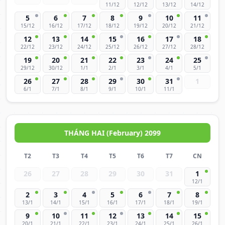
11/12
12/12
13/12
14/12
5
6
7
8
9
10
11
15/12
16/12
17/12
18/12
19/12
20/12
21/12
12
13
14
15
16
17
18
22/12
23/12
24/12
25/12
26/12
27/12
28/12
19
20
21
22
23
24
25
29/12
30/12
1/1
2/1
3/1
4/1
5/1
26
27
28
29
30
31
1
6/1
7/1
8/1
9/1
10/1
11/1
THÁNG HAI (February) 2099
T2
T3
T4
T5
T6
T7
CN
26
27
28
29
30
31
1
12/1
2
3
4
5
6
7
8
13/1
14/1
15/1
16/1
17/1
18/1
19/1
9
10
11
12
13
14
15
20/1
21/1
22/1
23/1
24/1
25/1
26/1