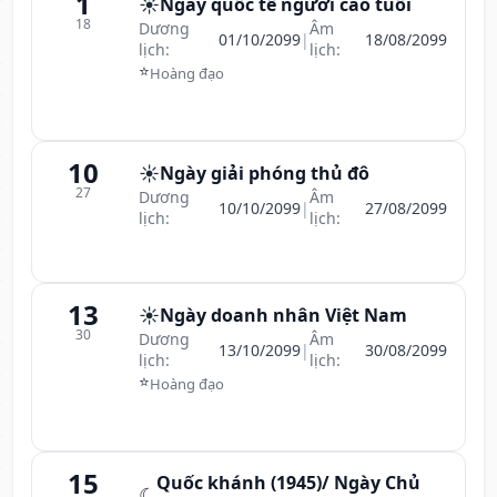
1
☀️
Ngày quốc tế người cao tuổi
18
Dương
Âm
01/10/2099
|
18/08/2099
lịch:
lịch:
⭐
Hoàng đạo
10
☀️
Ngày giải phóng thủ đô
27
Dương
Âm
10/10/2099
|
27/08/2099
lịch:
lịch:
13
☀️
Ngày doanh nhân Việt Nam
30
Dương
Âm
13/10/2099
|
30/08/2099
lịch:
lịch:
⭐
Hoàng đạo
15
Quốc khánh (1945)/ Ngày Chủ
☾