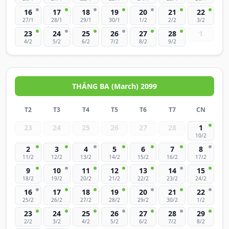
16
17
18
19
20
21
22
27/1
28/1
29/1
30/1
1/2
2/2
3/2
23
24
25
26
27
28
1
4/2
5/2
6/2
7/2
8/2
9/2
THÁNG BA (March) 2099
T2
T3
T4
T5
T6
T7
CN
23
24
25
26
27
28
1
10/2
2
3
4
5
6
7
8
11/2
12/2
13/2
14/2
15/2
16/2
17/2
9
10
11
12
13
14
15
18/2
19/2
20/2
21/2
22/2
23/2
24/2
16
17
18
19
20
21
22
25/2
26/2
27/2
28/2
29/2
30/2
1/2
23
24
25
26
27
28
29
2/2
3/2
4/2
5/2
6/2
7/2
8/2