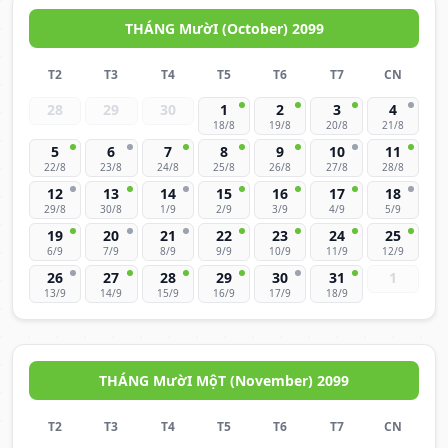
THÁNG MườI (October) 2099
T2
T3
T4
T5
T6
T7
CN
28
29
30
1
2
3
4
18/8
19/8
20/8
21/8
5
6
7
8
9
10
11
22/8
23/8
24/8
25/8
26/8
27/8
28/8
12
13
14
15
16
17
18
29/8
30/8
1/9
2/9
3/9
4/9
5/9
19
20
21
22
23
24
25
6/9
7/9
8/9
9/9
10/9
11/9
12/9
26
27
28
29
30
31
1
13/9
14/9
15/9
16/9
17/9
18/9
THÁNG MườI MộT (November) 2099
T2
T3
T4
T5
T6
T7
CN