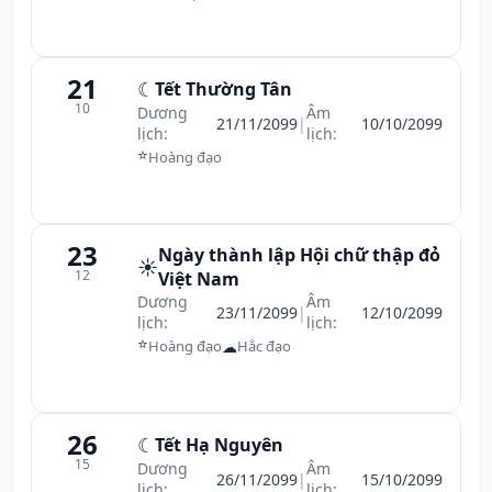
21
☾
Tết Thường Tân
10
Dương
Âm
21/11/2099
|
10/10/2099
lịch:
lịch:
⭐
Hoàng đạo
23
Ngày thành lập Hội chữ thập đỏ
☀️
12
Việt Nam
Dương
Âm
23/11/2099
|
12/10/2099
lịch:
lịch:
⭐
☁
Hoàng đạo
Hắc đạo
26
☾
Tết Hạ Nguyên
15
Dương
Âm
26/11/2099
|
15/10/2099
lịch:
lịch: