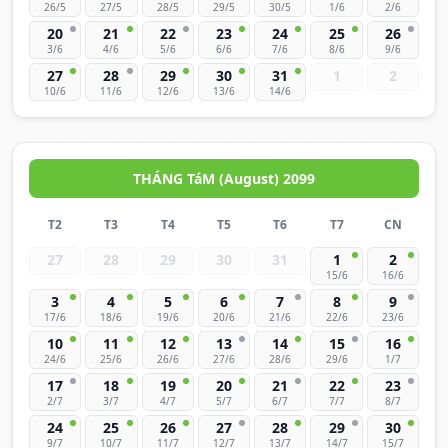
26/5
27/5
28/5
29/5
30/5
1/6
2/6
20
21
22
23
24
25
26
3/6
4/6
5/6
6/6
7/6
8/6
9/6
27
28
29
30
31
1
2
10/6
11/6
12/6
13/6
14/6
THÁNG TáM (August) 2099
T2
T3
T4
T5
T6
T7
CN
27
28
29
30
31
1
2
15/6
16/6
3
4
5
6
7
8
9
17/6
18/6
19/6
20/6
21/6
22/6
23/6
10
11
12
13
14
15
16
24/6
25/6
26/6
27/6
28/6
29/6
1/7
17
18
19
20
21
22
23
2/7
3/7
4/7
5/7
6/7
7/7
8/7
24
25
26
27
28
29
30
9/7
10/7
11/7
12/7
13/7
14/7
15/7