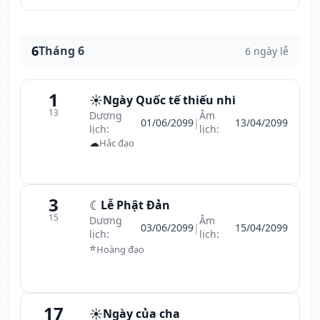
6
Tháng 6
6 ngày lễ
1
☀️
Ngày Quốc tế thiếu nhi
13
Dương
Âm
01/06/2099
|
13/04/2099
lịch:
lịch:
☁
Hắc đạo
3
☾
Lễ Phật Đản
15
Dương
Âm
03/06/2099
|
15/04/2099
lịch:
lịch:
⭐
Hoàng đạo
17
☀️
Ngày của cha