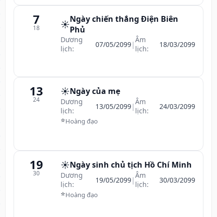
7
Ngày chiến thắng Điện Biên
☀️
18
Phủ
Dương
Âm
07/05/2099
|
18/03/2099
lịch:
lịch:
13
☀️
Ngày của mẹ
24
Dương
Âm
13/05/2099
|
24/03/2099
lịch:
lịch:
⭐
Hoàng đạo
19
☀️
Ngày sinh chủ tịch Hồ Chí Minh
30
Dương
Âm
19/05/2099
|
30/03/2099
lịch:
lịch:
⭐
Hoàng đạo