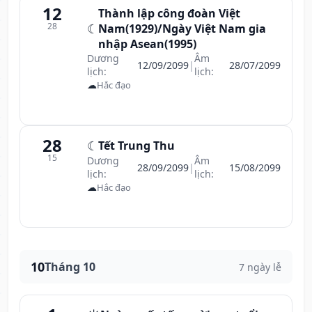
12
Thành lập công đoàn Việt
28
☾
Nam(1929)/Ngày Việt Nam gia
nhập Asean(1995)
Dương
Âm
12/09/2099
|
28/07/2099
lịch:
lịch:
☁
Hắc đạo
28
☾
Tết Trung Thu
15
Dương
Âm
28/09/2099
|
15/08/2099
lịch:
lịch:
☁
Hắc đạo
10
Tháng 10
7 ngày lễ