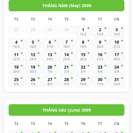
THÁNG NăM (May) 2099
T2
T3
T4
T5
T6
T7
CN
27
28
29
30
1
2
3
12/3
13/3
14/3
4
5
6
7
8
9
10
15/3
16/3
17/3
18/3
19/3
20/3
21/3
11
12
13
14
15
16
17
22/3
23/3
24/3
25/3
26/3
27/3
28/3
18
19
20
21
22
23
24
29/3
30/3
1/4
2/4
3/4
4/4
5/4
25
26
27
28
29
30
31
6/4
7/4
8/4
9/4
10/4
11/4
12/4
THÁNG SáU (June) 2099
T2
T3
T4
T5
T6
T7
CN