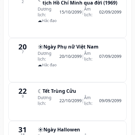
2
tịch Hồ Chí Minh qua đời (1969)
Dương
Âm
15/10/2099
|
02/09/2099
lịch:
lịch:
☁
Hắc đạo
20
☀️
Ngày Phụ nữ Việt Nam
7
Dương
Âm
20/10/2099
|
07/09/2099
lịch:
lịch:
☁
Hắc đạo
22
☾
Tết Trùng Cửu
9
Dương
Âm
22/10/2099
|
09/09/2099
lịch:
lịch:
31
☀️
Ngày Hallowen
18