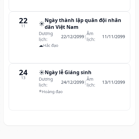
22
Ngày thành lập quân đội nhân
☀️
11
dân Việt Nam
Dương
Âm
22/12/2099
|
11/11/2099
lịch:
lịch:
☁
Hắc đạo
24
☀️
Ngày lễ Giáng sinh
13
Dương
Âm
24/12/2099
|
13/11/2099
lịch:
lịch:
⭐
Hoàng đạo