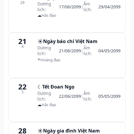
29
Dương
Âm
17/06/2099
|
29/04/2099
lịch:
lịch:
☁
Hắc đạo
21
☀️
Ngày báo chí Việt Nam
4
Dương
Âm
21/06/2099
|
04/05/2099
lịch:
lịch:
⭐
Hoàng đạo
22
☾
Tết Đoan Ngọ
5
Dương
Âm
22/06/2099
|
05/05/2099
lịch:
lịch:
☁
Hắc đạo
28
☀️
Ngày gia đình Việt Nam