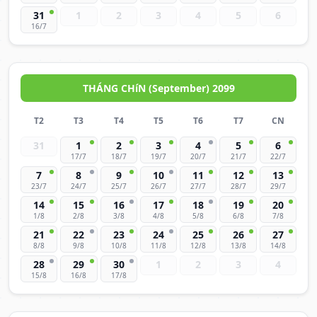
31
1
2
3
4
5
6
16/7
THÁNG CHíN (September) 2099
T2
T3
T4
T5
T6
T7
CN
31
1
2
3
4
5
6
17/7
18/7
19/7
20/7
21/7
22/7
7
8
9
10
11
12
13
23/7
24/7
25/7
26/7
27/7
28/7
29/7
14
15
16
17
18
19
20
1/8
2/8
3/8
4/8
5/8
6/8
7/8
21
22
23
24
25
26
27
8/8
9/8
10/8
11/8
12/8
13/8
14/8
28
29
30
1
2
3
4
15/8
16/8
17/8