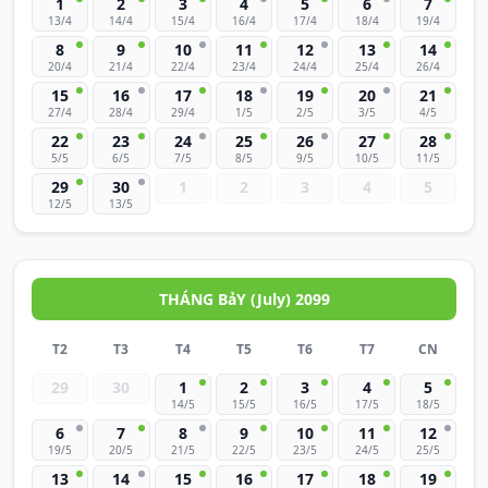
1
2
3
4
5
6
7
13/4
14/4
15/4
16/4
17/4
18/4
19/4
8
9
10
11
12
13
14
20/4
21/4
22/4
23/4
24/4
25/4
26/4
15
16
17
18
19
20
21
27/4
28/4
29/4
1/5
2/5
3/5
4/5
22
23
24
25
26
27
28
5/5
6/5
7/5
8/5
9/5
10/5
11/5
29
30
1
2
3
4
5
12/5
13/5
THÁNG BảY (July) 2099
T2
T3
T4
T5
T6
T7
CN
29
30
1
2
3
4
5
14/5
15/5
16/5
17/5
18/5
6
7
8
9
10
11
12
19/5
20/5
21/5
22/5
23/5
24/5
25/5
13
14
15
16
17
18
19