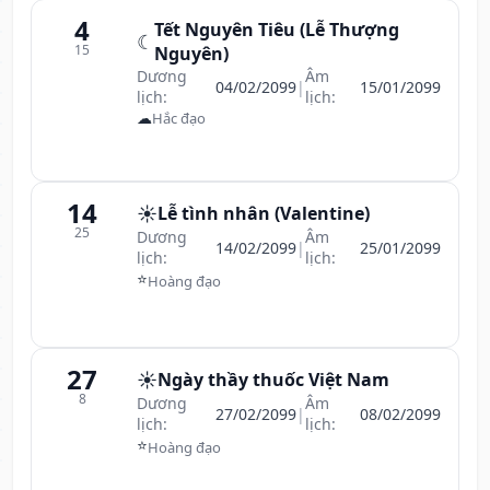
4
Tết Nguyên Tiêu (Lễ Thượng
☾
15
Nguyên)
Dương
Âm
04/02/2099
|
15/01/2099
lịch:
lịch:
☁
Hắc đạo
14
☀️
Lễ tình nhân (Valentine)
25
Dương
Âm
14/02/2099
|
25/01/2099
lịch:
lịch:
⭐
Hoàng đạo
27
☀️
Ngày thầy thuốc Việt Nam
8
Dương
Âm
27/02/2099
|
08/02/2099
lịch:
lịch:
⭐
Hoàng đạo