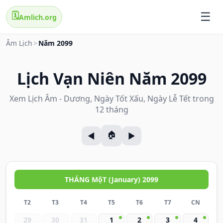
🗓️
Amlich.org
Âm Lịch
>
Năm 2099
Lịch Vạn Niên Năm 2099
Xem Lịch Âm - Dương, Ngày Tốt Xấu, Ngày Lễ Tết trong
12 tháng
THÁNG MộT (January) 2099
T2
T3
T4
T5
T6
T7
CN
29
30
31
1
2
3
4