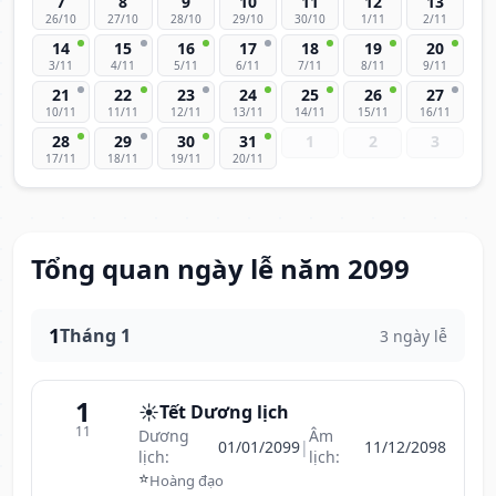
7
8
9
10
11
12
13
26/10
27/10
28/10
29/10
30/10
1/11
2/11
14
15
16
17
18
19
20
3/11
4/11
5/11
6/11
7/11
8/11
9/11
21
22
23
24
25
26
27
10/11
11/11
12/11
13/11
14/11
15/11
16/11
28
29
30
31
1
2
3
17/11
18/11
19/11
20/11
Tổng quan ngày lễ năm 2099
1
Tháng 1
3 ngày lễ
1
☀️
Tết Dương lịch
11
Dương
Âm
01/01/2099
|
11/12/2098
lịch:
lịch:
⭐
Hoàng đạo