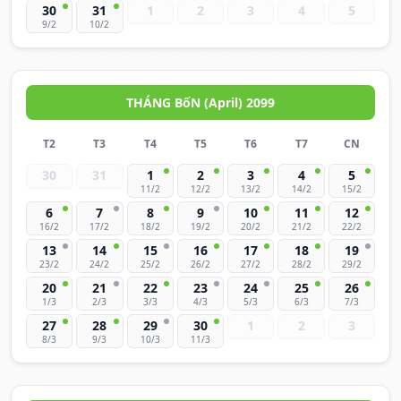
30
31
1
2
3
4
5
9/2
10/2
THÁNG BốN (April) 2099
T2
T3
T4
T5
T6
T7
CN
30
31
1
2
3
4
5
11/2
12/2
13/2
14/2
15/2
6
7
8
9
10
11
12
16/2
17/2
18/2
19/2
20/2
21/2
22/2
13
14
15
16
17
18
19
23/2
24/2
25/2
26/2
27/2
28/2
29/2
20
21
22
23
24
25
26
1/3
2/3
3/3
4/3
5/3
6/3
7/3
27
28
29
30
1
2
3
8/3
9/3
10/3
11/3