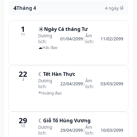
4
Tháng 4
4 ngày lễ
1
☀️
Ngày Cá tháng Tư
11
Dương
Âm
01/04/2099
|
11/02/2099
lịch:
lịch:
☁
Hắc đạo
22
☾
Tết Hàn Thực
3
Dương
Âm
22/04/2099
|
03/03/2099
lịch:
lịch:
⭐
Hoàng đạo
29
☾
Giỗ Tổ Hùng Vương
10
Dương
Âm
29/04/2099
|
10/03/2099
lịch:
lịch: