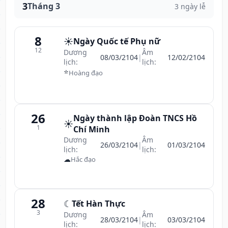
3
Tháng 3
3 ngày lễ
8
☀️
Ngày Quốc tế Phụ nữ
12
Dương
Âm
08/03/2104
|
12/02/2104
lịch:
lịch:
⭐
Hoàng đạo
26
Ngày thành lập Đoàn TNCS Hồ
☀️
1
Chí Minh
Dương
Âm
26/03/2104
|
01/03/2104
lịch:
lịch:
☁
Hắc đạo
28
☾
Tết Hàn Thực
3
Dương
Âm
28/03/2104
|
03/03/2104
lịch:
lịch: