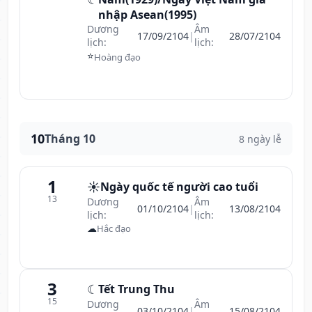
nhập Asean(1995)
Dương
Âm
17/09/2104
|
28/07/2104
lịch:
lịch:
⭐
Hoàng đạo
10
Tháng 10
8 ngày lễ
1
☀️
Ngày quốc tế người cao tuổi
13
Dương
Âm
01/10/2104
|
13/08/2104
lịch:
lịch:
☁
Hắc đạo
3
☾
Tết Trung Thu
15
Dương
Âm
03/10/2104
|
15/08/2104