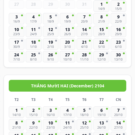
27
28
29
30
31
1
2
14/9
15/9
3
4
5
6
7
8
9
16/9
17/9
18/9
19/9
20/9
21/9
22/9
10
11
12
13
14
15
16
23/9
24/9
25/9
26/9
27/9
28/9
29/9
17
18
19
20
21
22
23
30/9
1/10
2/10
3/10
4/10
5/10
6/10
24
25
26
27
28
29
30
7/10
8/10
9/10
10/10
11/10
12/10
13/10
THÁNG MườI HAI (December) 2104
T2
T3
T4
T5
T6
T7
CN
1
2
3
4
5
6
7
14/10
15/10
16/10
17/10
18/10
19/10
20/10
8
9
10
11
12
13
14
21/10
22/10
23/10
24/10
25/10
26/10
27/10