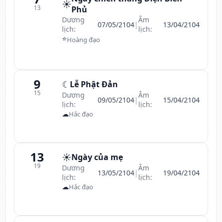
☀️
13
Phủ
Dương
Âm
07/05/2104
|
13/04/2104
lịch:
lịch:
⭐
Hoàng đạo
9
☾
Lễ Phật Đản
15
Dương
Âm
09/05/2104
|
15/04/2104
lịch:
lịch:
☁
Hắc đạo
13
☀️
Ngày của mẹ
19
Dương
Âm
13/05/2104
|
19/04/2104
lịch:
lịch:
☁
Hắc đạo