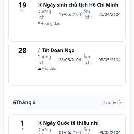
19
☀️
Ngày sinh chủ tịch Hồ Chí Minh
25
Dương
Âm
19/05/2104
|
25/04/2104
lịch:
lịch:
⭐
Hoàng đạo
28
☾
Tết Đoan Ngọ
5
Dương
Âm
28/05/2104
|
05/05/2104
lịch:
lịch:
☁
Hắc đạo
6
Tháng 6
4 ngày lễ
1
☀️
Ngày Quốc tế thiếu nhi
9
Dương
Âm
01/06/2104
|
09/05/2104