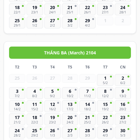
18
19
20
21
22
23
24
22/1
23/1
24/1
25/1
26/1
27/1
28/1
25
26
27
28
29
1
2
29/1
1/2
2/2
3/2
4/2
THÁNG BA (March) 2104
T2
T3
T4
T5
T6
T7
CN
25
26
27
28
29
1
2
5/2
6/2
3
4
5
6
7
8
9
7/2
8/2
9/2
10/2
11/2
12/2
13/2
10
11
12
13
14
15
16
14/2
15/2
16/2
17/2
18/2
19/2
20/2
17
18
19
20
21
22
23
21/2
22/2
23/2
24/2
25/2
26/2
27/2
24
25
26
27
28
29
30
28/2
29/2
1/3
2/3
3/3
4/3
5/3