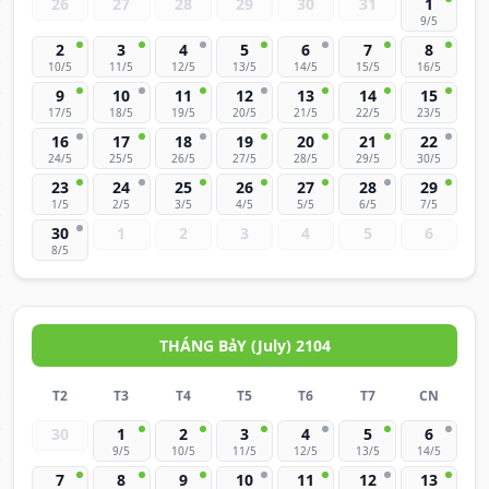
26
27
28
29
30
31
1
9/5
2
3
4
5
6
7
8
10/5
11/5
12/5
13/5
14/5
15/5
16/5
9
10
11
12
13
14
15
17/5
18/5
19/5
20/5
21/5
22/5
23/5
16
17
18
19
20
21
22
24/5
25/5
26/5
27/5
28/5
29/5
30/5
23
24
25
26
27
28
29
1/5
2/5
3/5
4/5
5/5
6/5
7/5
30
1
2
3
4
5
6
8/5
THÁNG BảY (July) 2104
T2
T3
T4
T5
T6
T7
CN
30
1
2
3
4
5
6
9/5
10/5
11/5
12/5
13/5
14/5
7
8
9
10
11
12
13