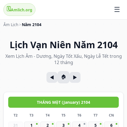
🗓️
Amlich.org
Âm Lịch
>
Năm 2104
Lịch Vạn Niên Năm 2104
Xem Lịch Âm - Dương, Ngày Tốt Xấu, Ngày Lễ Tết trong
12 tháng
THÁNG MộT (January) 2104
T2
T3
T4
T5
T6
T7
CN
31
1
2
3
4
5
6