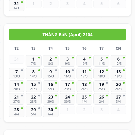
31
1
2
3
4
5
6
6/3
THÁNG BốN (April) 2104
T2
T3
T4
T5
T6
T7
CN
31
1
2
3
4
5
6
7/3
8/3
9/3
10/3
11/3
12/3
7
8
9
10
11
12
13
13/3
14/3
15/3
16/3
17/3
18/3
19/3
14
15
16
17
18
19
20
20/3
21/3
22/3
23/3
24/3
25/3
26/3
21
22
23
24
25
26
27
27/3
28/3
29/3
30/3
1/4
2/4
3/4
28
29
30
1
2
3
4
4/4
5/4
6/4