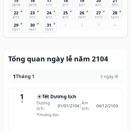
15
16
17
18
19
20
21
28/10
29/10
1/11
2/11
3/11
4/11
5/11
22
23
24
25
26
27
28
6/11
7/11
8/11
9/11
10/11
11/11
12/11
29
30
31
1
2
3
4
13/11
14/11
15/11
Tổng quan ngày lễ năm 2104
1
Tháng 1
3 ngày lễ
1
☀️
Tết Dương lịch
4
Dương
Âm
01/01/2104
|
04/12/2103
lịch:
lịch:
⭐
Hoàng đạo