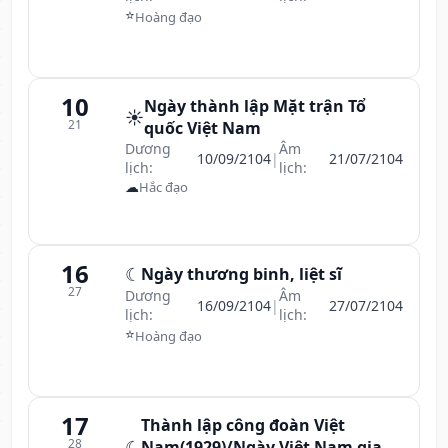
⭐
Hoàng đạo
10
Ngày thành lập Mặt trận Tổ
☀️
21
quốc Việt Nam
Dương
Âm
10/09/2104
|
21/07/2104
lịch:
lịch:
☁
Hắc đạo
16
☾
Ngày thương binh, liệt sĩ
27
Dương
Âm
16/09/2104
|
27/07/2104
lịch:
lịch:
⭐
Hoàng đạo
17
Thành lập công đoàn Việt
28
☾
Nam(1929)/Ngày Việt Nam gia