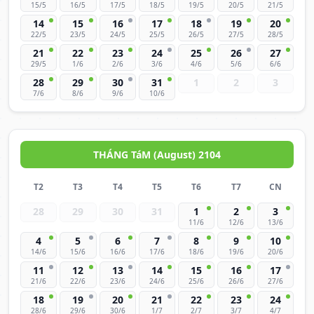
15/5
16/5
17/5
18/5
19/5
20/5
21/5
14
15
16
17
18
19
20
22/5
23/5
24/5
25/5
26/5
27/5
28/5
21
22
23
24
25
26
27
29/5
1/6
2/6
3/6
4/6
5/6
6/6
28
29
30
31
1
2
3
7/6
8/6
9/6
10/6
THÁNG TáM (August) 2104
T2
T3
T4
T5
T6
T7
CN
28
29
30
31
1
2
3
11/6
12/6
13/6
4
5
6
7
8
9
10
14/6
15/6
16/6
17/6
18/6
19/6
20/6
11
12
13
14
15
16
17
21/6
22/6
23/6
24/6
25/6
26/6
27/6
18
19
20
21
22
23
24
28/6
29/6
30/6
1/7
2/7
3/7
4/7