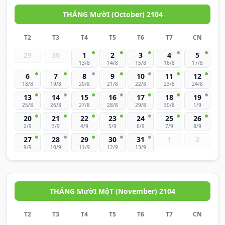
THÁNG MườI (October) 2104
T2
T3
T4
T5
T6
T7
CN
29
30
1
2
3
4
5
13/8
14/8
15/8
16/8
17/8
6
7
8
9
10
11
12
18/8
19/8
20/8
21/8
22/8
23/8
24/8
13
14
15
16
17
18
19
25/8
26/8
27/8
28/8
29/8
30/8
1/9
20
21
22
23
24
25
26
2/9
3/9
4/9
5/9
6/9
7/9
8/9
27
28
29
30
31
1
2
9/9
10/9
11/9
12/9
13/9
THÁNG MườI MộT (November) 2104
T2
T3
T4
T5
T6
T7
CN