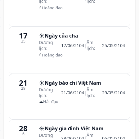
lịch:
lịch:
⭐
Hoàng đạo
17
☀️
Ngày của cha
25
Dương
Âm
17/06/2104
|
25/05/2104
lịch:
lịch:
⭐
Hoàng đạo
21
☀️
Ngày báo chí Việt Nam
29
Dương
Âm
21/06/2104
|
29/05/2104
lịch:
lịch:
☁
Hắc đạo
28
☀️
Ngày gia đình Việt Nam
6
Dương
Âm
28/06/2104
|
06/05/2104