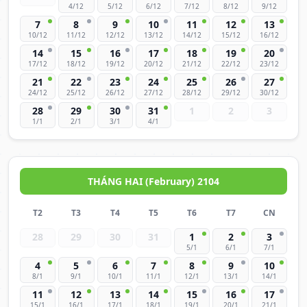
4/12
5/12
6/12
7/12
8/12
9/12
7
8
9
10
11
12
13
10/12
11/12
12/12
13/12
14/12
15/12
16/12
14
15
16
17
18
19
20
17/12
18/12
19/12
20/12
21/12
22/12
23/12
21
22
23
24
25
26
27
24/12
25/12
26/12
27/12
28/12
29/12
30/12
28
29
30
31
1
2
3
1/1
2/1
3/1
4/1
THÁNG HAI (February) 2104
T2
T3
T4
T5
T6
T7
CN
28
29
30
31
1
2
3
5/1
6/1
7/1
4
5
6
7
8
9
10
8/1
9/1
10/1
11/1
12/1
13/1
14/1
11
12
13
14
15
16
17
15/1
16/1
17/1
18/1
19/1
20/1
21/1