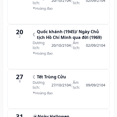
20/10/2104
|
02/09/2104
lịch:
lịch:
⭐
Hoàng đạo
20
Quốc khánh (1945)/ Ngày Chủ
☾
2
tịch Hồ Chí Minh qua đời (1969)
Dương
Âm
20/10/2104
|
02/09/2104
lịch:
lịch:
⭐
Hoàng đạo
27
☾
Tết Trùng Cửu
9
Dương
Âm
27/10/2104
|
09/09/2104
lịch:
lịch:
⭐
Hoàng đạo
31
☀️
Ngày Hallowen