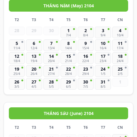
THÁNG NăM (May) 2104
T2
T3
T4
T5
T6
T7
CN
28
29
30
1
2
3
4
7/4
8/4
9/4
10/4
5
6
7
8
9
10
11
11/4
12/4
13/4
14/4
15/4
16/4
17/4
12
13
14
15
16
17
18
18/4
19/4
20/4
21/4
22/4
23/4
24/4
19
20
21
22
23
24
25
25/4
26/4
27/4
28/4
29/4
1/5
2/5
26
27
28
29
30
31
1
3/5
4/5
5/5
6/5
7/5
8/5
THÁNG SáU (June) 2104
T2
T3
T4
T5
T6
T7
CN