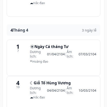
☁
Hắc đạo
4
Tháng 4
3 ngày lễ
1
☀️
Ngày Cá tháng Tư
7
Dương
Âm
01/04/2104
|
07/03/2104
lịch:
lịch:
⭐
Hoàng đạo
4
☾
Giỗ Tổ Hùng Vương
10
Dương
Âm
04/04/2104
|
10/03/2104
lịch:
lịch:
☁
Hắc đạo