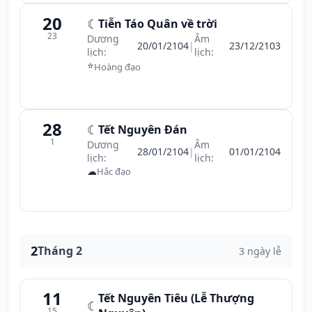
20
☾
Tiễn Táo Quân về trời
23
Dương
Âm
20/01/2104
|
23/12/2103
lịch:
lịch:
⭐
Hoàng đạo
28
☾
Tết Nguyên Đán
1
Dương
Âm
28/01/2104
|
01/01/2104
lịch:
lịch:
☁
Hắc đạo
2
Tháng 2
3 ngày lễ
11
Tết Nguyên Tiêu (Lễ Thượng
☾
15