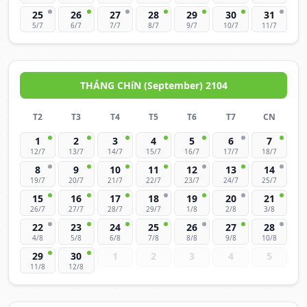
25
26
27
28
29
30
31
5/7
6/7
7/7
8/7
9/7
10/7
11/7
THÁNG CHíN (September) 2104
T2
T3
T4
T5
T6
T7
CN
1
2
3
4
5
6
7
12/7
13/7
14/7
15/7
16/7
17/7
18/7
8
9
10
11
12
13
14
19/7
20/7
21/7
22/7
23/7
24/7
25/7
15
16
17
18
19
20
21
26/7
27/7
28/7
29/7
1/8
2/8
3/8
22
23
24
25
26
27
28
4/8
5/8
6/8
7/8
8/8
9/8
10/8
29
30
1
2
3
4
5
11/8
12/8