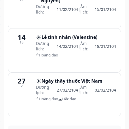
Nguyên)
Dương
Âm
11/02/2104
|
15/01/2104
lịch:
lịch:
14
☀️
Lễ tình nhân (Valentine)
18
Dương
Âm
14/02/2104
|
18/01/2104
lịch:
lịch:
⭐
Hoàng đạo
27
☀️
Ngày thầy thuốc Việt Nam
2
Dương
Âm
27/02/2104
|
02/02/2104
lịch:
lịch:
⭐
☁
Hoàng đạo
Hắc đạo