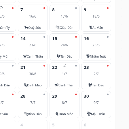
🌕
7
8
9
5/6
16/6
17/6
18/6
🐂
🐅
🐈
hâm Tý
Quý Sửu
Giáp Dần
Ất Mão
14
15
16
2/6
23/6
24/6
25/6
🐒
🐓
🐕
ỷ Mùi
Canh Thân
Tân Dậu
Nhâm Tuất
🌙
21
22
23
9/6
30/6
1/7
2/7
🐈
🐒
🐓
nh Dần
Đinh Mão
Canh Thân
Tân Dậu
28
29
30
6/7
7/7
8/7
9/7
🐅
🐈
🐉
t Sửu
Bính Dần
Đinh Mão
Mậu Thìn
4
5
6