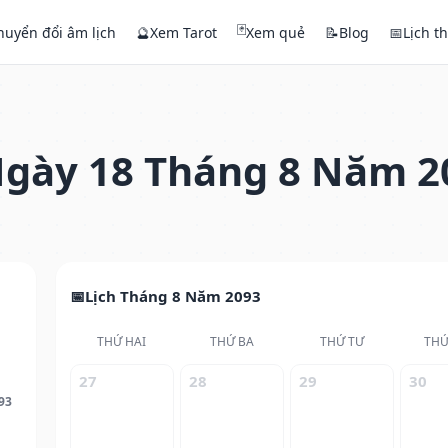
🃏
huyển đổi âm lịch
🔮
Xem Tarot
Xem quẻ
📝
Blog
📅
Lịch t
gày 18 Tháng 8 Năm 2
Lịch Tháng 8 Năm 2093
THỨ HAI
THỨ BA
THỨ TƯ
THỨ
27
28
29
30
93