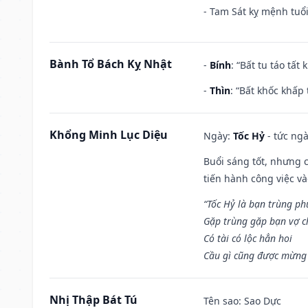
- Tam Sát kỵ mệnh tuổi
Bành Tổ Bách Kỵ Nhật
-
Bính
: “Bất tu táo tấ
-
Thìn
: “Bất khốc khấp
Khổng Minh Lục Diệu
Ngày:
Tốc Hỷ
- tức ngà
Buổi sáng tốt, nhưng 
tiến hành công việc v
“Tốc Hỷ là bạn trùng p
Gặp trùng gặp bạn vợ c
Có tài có lộc hẳn hoi
Cầu gì cũng được mừng 
Nhị Thập Bát Tú
Tên sao
: Sao Dực