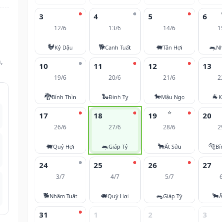
3
4
5
6
12/6
13/6
14/6
1
🐓
🐕
🐖
🐀
Kỷ Dậu
Canh Tuất
Tân Hợi
N
,
10
11
12
13
19/6
20/6
21/6
2
🐉
🐍
🐎
🐐
Bính Thìn
Đinh Tỵ
Mậu Ngọ
K
⭐
17
18
19
20
26/6
27/6
28/6
2
🐖
🐀
🐂
🐅
Quý Hợi
Giáp Tý
Ất Sửu
Bí
24
25
26
27
3/7
4/7
5/7
🐕
🐖
🐀
🐂
Nhâm Tuất
Quý Hợi
Giáp Tý
Ấ
31
1
2
3