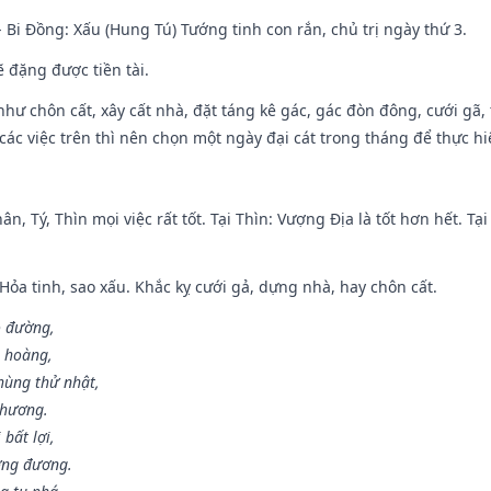
- Bi Đồng: Xấu (Hung Tú) Tướng tinh con rắn, chủ trị ngày thứ 3.
ẽ đặng được tiền tài.
như chôn cất, xây cất nhà, đặt táng kê gác, gác đòn đông, cưới gã, t
ác việc trên thì nên chọn một ngày đại cát trong tháng để thực hi
ân, Tý, Thìn mọi việc rất tốt. Tại Thìn: Vượng Địa là tốt hơn hết. T
 Hỏa tinh, sao xấu. Khắc kỵ cưới gả, dựng nhà, hay chôn cất.
o đường,
n hoàng,
hùng thử nhật,
 hương.
bất lợi,
ơng đương.