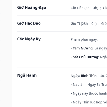
Giờ Hoàng Đạo
Giờ Dần (3h – 4h)
;
Gi
Giờ Hắc Đạo
Giờ Tí (23h – 0h)
;
Giờ
Các Ngày Kỵ
Phạm phải ngày:
-
Tam Nương
: Là ngà
-
Sát Chủ Dương
: Ngà
Ngũ Hành
Ngày:
Bính Thìn
- tức 
- Nạp âm: Ngày Sa Tru
- Ngày này thuộc hành
- Ngày Thìn lục hợp vớ