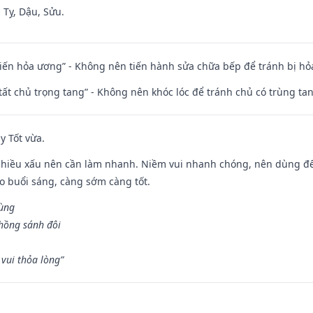
 Tỵ, Dậu, Sửu.
t kiến hỏa ương” - Không nên tiến hành sửa chữa bếp để tránh bị hỏa
 tất chủ trọng tang” - Không nên khóc lóc để tránh chủ có trùng ta
y Tốt vừa.
chiều xấu nên cần làm nhanh. Niềm vui nhanh chóng, nên dùng để 
ào buổi sáng, càng sớm càng tốt.
hùng
hồng sánh đôi
vui thỏa lòng”