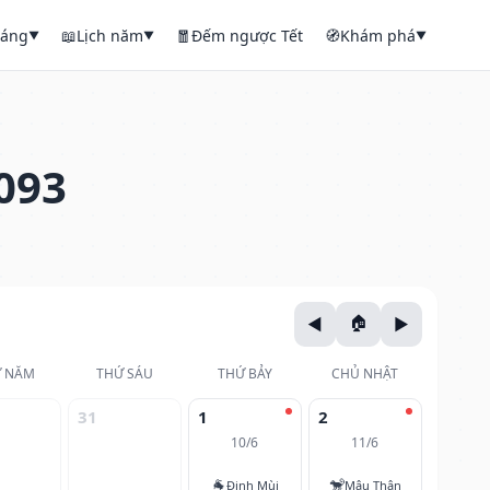
háng
📖
Lịch năm
🧧
Đếm ngược Tết
🧭
Khám phá
▼
▼
▼
093
 NĂM
THỨ SÁU
THỨ BẢY
CHỦ NHẬT
31
1
2
10/6
11/6
🐐
🐒
Đinh Mùi
Mậu Thân