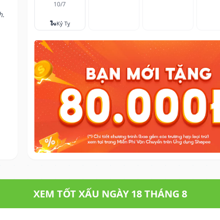
10/7
h.
🐍
Kỷ Tỵ
XEM TỐT XẤU NGÀY 18 THÁNG 8