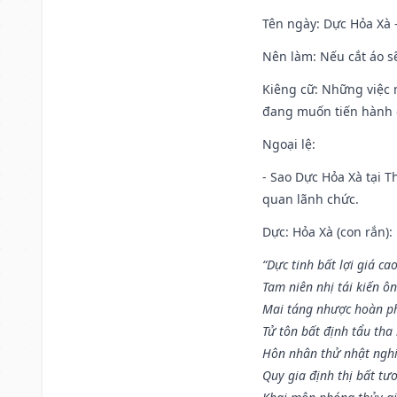
Tên ngày
: Dực Hỏa Xà 
Nên làm
: Nếu cắt áo s
Kiêng cữ
: Những việc 
đang muốn tiến hành c
Ngoại lệ
:
- Sao Dực Hỏa Xà tại Th
quan lãnh chức.
Dực: Hỏa Xà (con rắn):
“Dực tinh bất lợi giá ca
Tam niên nhị tái kiến ô
Mai táng nhược hoàn p
Tử tôn bất định tẩu tha
Hôn nhân thử nhật nghi 
Quy gia định thị bất tư