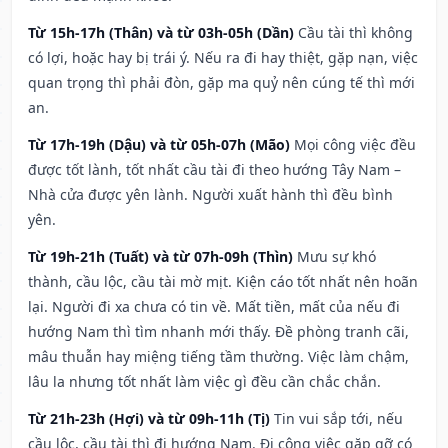
Từ 15h-17h (Thân) và từ 03h-05h (Dần)
Cầu tài thì không
có lợi, hoặc hay bị trái ý. Nếu ra đi hay thiệt, gặp nạn, việc
quan trọng thì phải đòn, gặp ma quỷ nên cúng tế thì mới
an.
Từ 17h-19h (Dậu) và từ 05h-07h (Mão)
Mọi công việc đều
được tốt lành, tốt nhất cầu tài đi theo hướng Tây Nam –
Nhà cửa được yên lành. Người xuất hành thì đều bình
yên.
Từ 19h-21h (Tuất) và từ 07h-09h (Thìn)
Mưu sự khó
thành, cầu lộc, cầu tài mờ mịt. Kiện cáo tốt nhất nên hoãn
lại. Người đi xa chưa có tin về. Mất tiền, mất của nếu đi
hướng Nam thì tìm nhanh mới thấy. Đề phòng tranh cãi,
mâu thuẫn hay miệng tiếng tầm thường. Việc làm chậm,
lâu la nhưng tốt nhất làm việc gì đều cần chắc chắn.
Từ 21h-23h (Hợi) và từ 09h-11h (Tị)
Tin vui sắp tới, nếu
cầu lộc, cầu tài thì đi hướng Nam. Đi công việc gặp gỡ có