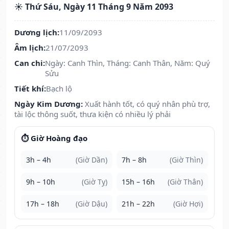
☀️ Thứ Sáu, Ngày 11 Tháng 9 Năm 2093
Dương lịch:
11/09/2093
Âm lịch:
21/07/2093
Can chi:
Ngày: Canh Thìn, Tháng: Canh Thân, Năm: Quý
Sửu
Tiết khí:
Bạch lộ
Ngày Kim Dương:
Xuất hành tốt, có quý nhân phù trợ,
tài lộc thông suốt, thưa kiện có nhiều lý phải
⏱️ Giờ Hoàng đạo
3h – 4h
(Giờ Dần)
7h – 8h
(Giờ Thìn)
9h – 10h
(Giờ Tỵ)
15h – 16h
(Giờ Thân)
17h – 18h
(Giờ Dậu)
21h – 22h
(Giờ Hợi)