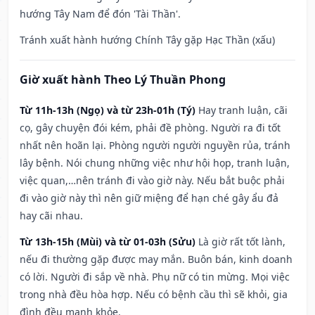
hướng Tây Nam để đón 'Tài Thần'.
Tránh xuất hành hướng Chính Tây gặp Hạc Thần (xấu)
Giờ xuất hành Theo Lý Thuần Phong
Từ 11h-13h (Ngọ) và từ 23h-01h (Tý)
Hay tranh luận, cãi
cọ, gây chuyện đói kém, phải đề phòng. Người ra đi tốt
nhất nên hoãn lại. Phòng người người nguyền rủa, tránh
lây bệnh. Nói chung những việc như hội họp, tranh luận,
việc quan,…nên tránh đi vào giờ này. Nếu bắt buộc phải
đi vào giờ này thì nên giữ miệng để hạn ché gây ẩu đả
hay cãi nhau.
Từ 13h-15h (Mùi) và từ 01-03h (Sửu)
Là giờ rất tốt lành,
nếu đi thường gặp được may mắn. Buôn bán, kinh doanh
có lời. Người đi sắp về nhà. Phụ nữ có tin mừng. Mọi việc
trong nhà đều hòa hợp. Nếu có bệnh cầu thì sẽ khỏi, gia
đình đều mạnh khỏe.