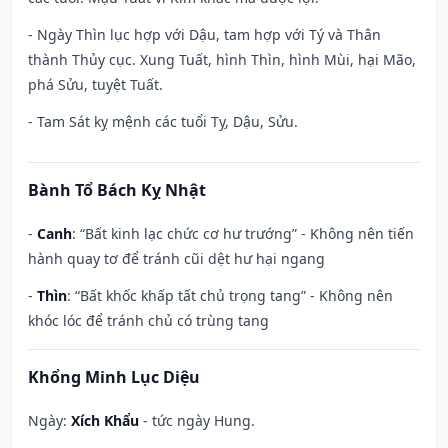
- Ngày Thìn lục hợp với Dậu, tam hợp với Tý và Thân
thành Thủy cục. Xung Tuất, hình Thìn, hình Mùi, hại Mão,
phá Sửu, tuyệt Tuất.
- Tam Sát kỵ mệnh các tuổi Tỵ, Dậu, Sửu.
Bành Tổ Bách Kỵ Nhật
-
Canh
: “Bất kinh lạc chức cơ hư trướng” - Không nên tiến
hành quay tơ để tránh cũi dệt hư hại ngang
-
Thìn
: “Bất khốc khấp tất chủ trọng tang” - Không nên
khóc lóc để tránh chủ có trùng tang
Khổng Minh Lục Diệu
Ngày:
Xích Khẩu
- tức ngày Hung.