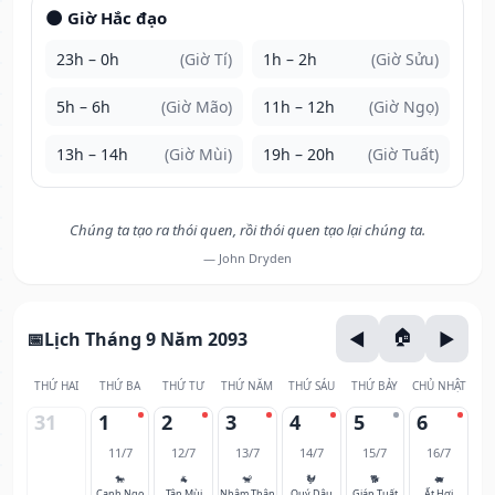
🌑 Giờ Hắc đạo
23h – 0h
(Giờ Tí)
1h – 2h
(Giờ Sửu)
5h – 6h
(Giờ Mão)
11h – 12h
(Giờ Ngọ)
13h – 14h
(Giờ Mùi)
19h – 20h
(Giờ Tuất)
Chúng ta tạo ra thói quen, rồi thói quen tạo lại chúng ta.
— John Dryden
Lịch Tháng 9 Năm 2093
THỨ HAI
THỨ BA
THỨ TƯ
THỨ NĂM
THỨ SÁU
THỨ BẢY
CHỦ NHẬT
31
1
2
3
4
5
6
11/7
12/7
13/7
14/7
15/7
16/7
🐎
🐐
🐒
🐓
🐕
🐖
Canh Ngọ
Tân Mùi
Nhâm Thân
Quý Dậu
Giáp Tuất
Ất Hợi