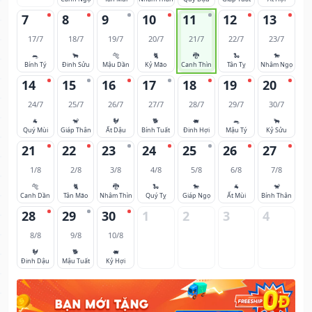
7
8
9
10
11
12
13
17/7
18/7
19/7
20/7
21/7
22/7
23/7
🐀
🐂
🐅
🐈
🐉
🐍
🐎
Bính Tý
Đinh Sửu
Mậu Dần
Kỷ Mão
Canh Thìn
Tân Tỵ
Nhâm Ngọ
14
15
16
17
18
19
20
24/7
25/7
26/7
27/7
28/7
29/7
30/7
🐐
🐒
🐓
🐕
🐖
🐀
🐂
Quý Mùi
Giáp Thân
Ất Dậu
Bính Tuất
Đinh Hợi
Mậu Tý
Kỷ Sửu
21
22
23
24
25
26
27
1/8
2/8
3/8
4/8
5/8
6/8
7/8
🐅
🐈
🐉
🐍
🐎
🐐
🐒
Canh Dần
Tân Mão
Nhâm Thìn
Quý Tỵ
Giáp Ngọ
Ất Mùi
Bính Thân
28
29
30
1
2
3
4
8/8
9/8
10/8
🐓
🐕
🐖
Đinh Dậu
Mậu Tuất
Kỷ Hợi