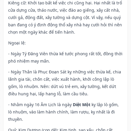
Kiêng cữ
: Khởi tạo bất kể việc chi cũng hại. Hại nhất là trổ
cửa dựng cửa, tháo nước, việc đào ao giếng, xây cất nhà,
cưới gả, động đất, xây tường và dựng cột. Vì vậy, nếu quý
bạn đang có ý định động thổ xây nhà hay cưới hỏi thì nên
chọn một ngày khác để tiến hành.
Ngoại lệ
:
- Ngày Tý Đăng Viên thừa kế tước phong rất tốt, đồng thời
phó nhiệm may mắn.
- Ngày Thân là Phục Đoạn Sát kỵ những việc thừa kế, chia
lãnh gia tài, chôn cất, việc xuất hành, khởi công lập lò
gốm, lò nhuộm. Nên: dứt vú trẻ em, xây tường, kết dứt
điều hung hại, lấp hang lỗ, làm cầu tiêu.
- Nhằm ngày 16 Âm Lịch là ngày
Diệt Một
kỵ lập lò gốm,
lò nhuộm, vào làm hành chính, làm rượu, kỵ nhất là đi
thuyền.
Quỷ: Kim Dương (con dê): Kim tinh, sao xấu. chôn cất