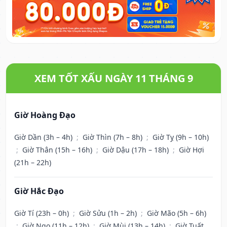
XEM TỐT XẤU NGÀY 11 THÁNG 9
Giờ Hoàng Đạo
Giờ Dần (3h – 4h)
;
Giờ Thìn (7h – 8h)
;
Giờ Tỵ (9h – 10h)
;
Giờ Thân (15h – 16h)
;
Giờ Dậu (17h – 18h)
;
Giờ Hợi
(21h – 22h)
Giờ Hắc Đạo
Giờ Tí (23h – 0h)
;
Giờ Sửu (1h – 2h)
;
Giờ Mão (5h – 6h)
;
Giờ Ngọ (11h – 12h)
;
Giờ Mùi (13h – 14h)
;
Giờ Tuất