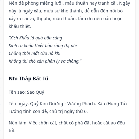
Nên đề phòng miệng lưỡi, mâu thuẫn hay tranh cãi. Ngày
này là ngày xấu, mưu sự khó thành, dễ dẫn đến nội bộ
xảy ra cãi vã, thị phi, mâu thuẫn, làm ơn nên oán hoặc
khẩu thiệt.
“Xích Khẩu là quả bần cùng
Sinh ra khẩu thiệt bàn cùng thị phi
Chẳng thời mất của nó khi
Không thì chó cắn phân ly vợ chồng.”
Nhị Thập Bát Tú
Tên sao
: Sao Quỷ
Tên ngày
: Quỷ Kim Dương - Vương Phách: Xấu (Hung Tú)
Tướng tinh con dê, chủ trị ngày thứ 6.
Nên làm
: Việc chôn cất, chặt cỏ phá đất hoặc cắt áo đều
tốt.