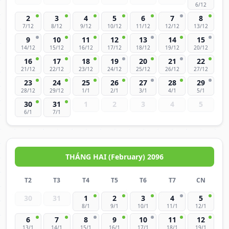
6/12
2
3
4
5
6
7
8
7/12
8/12
9/12
10/12
11/12
12/12
13/12
9
10
11
12
13
14
15
14/12
15/12
16/12
17/12
18/12
19/12
20/12
16
17
18
19
20
21
22
21/12
22/12
23/12
24/12
25/12
26/12
27/12
23
24
25
26
27
28
29
28/12
29/12
1/1
2/1
3/1
4/1
5/1
30
31
1
2
3
4
5
6/1
7/1
THÁNG HAI (February) 2096
T2
T3
T4
T5
T6
T7
CN
30
31
1
2
3
4
5
8/1
9/1
10/1
11/1
12/1
6
7
8
9
10
11
12
13/1
14/1
15/1
16/1
17/1
18/1
19/1