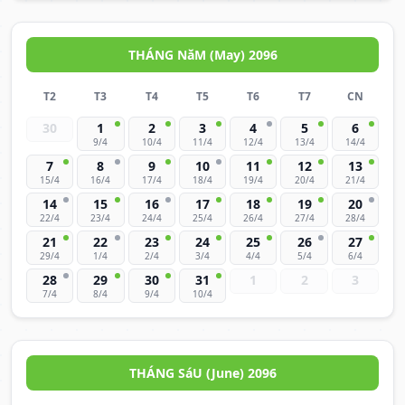
THÁNG NăM (May) 2096
T2
T3
T4
T5
T6
T7
CN
30
1
2
3
4
5
6
9/4
10/4
11/4
12/4
13/4
14/4
7
8
9
10
11
12
13
15/4
16/4
17/4
18/4
19/4
20/4
21/4
14
15
16
17
18
19
20
22/4
23/4
24/4
25/4
26/4
27/4
28/4
21
22
23
24
25
26
27
29/4
1/4
2/4
3/4
4/4
5/4
6/4
28
29
30
31
1
2
3
7/4
8/4
9/4
10/4
THÁNG SáU (June) 2096