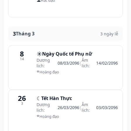
☁
Hắc đạo
3
Tháng 3
3 ngày lễ
8
☀️
Ngày Quốc tế Phụ nữ
14
Dương
Âm
08/03/2096
|
14/02/2096
lịch:
lịch:
⭐
Hoàng đạo
26
☾
Tết Hàn Thực
3
Dương
Âm
26/03/2096
|
03/03/2096
lịch:
lịch:
⭐
Hoàng đạo