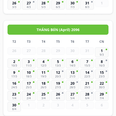
26
27
28
29
30
31
1
3/3
4/3
5/3
6/3
7/3
8/3
THÁNG BốN (April) 2096
T2
T3
T4
T5
T6
T7
CN
26
27
28
29
30
31
1
9/3
2
3
4
5
6
7
8
10/3
11/3
12/3
13/3
14/3
15/3
16/3
9
10
11
12
13
14
15
17/3
18/3
19/3
20/3
21/3
22/3
23/3
16
17
18
19
20
21
22
24/3
25/3
26/3
27/3
28/3
29/3
30/3
23
24
25
26
27
28
29
1/4
2/4
3/4
4/4
5/4
6/4
7/4
30
1
2
3
4
5
6
8/4