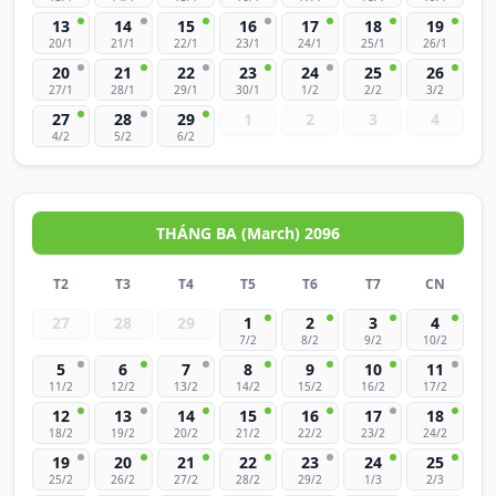
13
14
15
16
17
18
19
20/1
21/1
22/1
23/1
24/1
25/1
26/1
20
21
22
23
24
25
26
27/1
28/1
29/1
30/1
1/2
2/2
3/2
27
28
29
1
2
3
4
4/2
5/2
6/2
THÁNG BA (March) 2096
T2
T3
T4
T5
T6
T7
CN
27
28
29
1
2
3
4
7/2
8/2
9/2
10/2
5
6
7
8
9
10
11
11/2
12/2
13/2
14/2
15/2
16/2
17/2
12
13
14
15
16
17
18
18/2
19/2
20/2
21/2
22/2
23/2
24/2
19
20
21
22
23
24
25
25/2
26/2
27/2
28/2
29/2
1/3
2/3