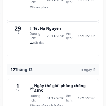
lịch:
lịch:
⭐
Hoàng đạo
29
☾
Tết Hạ Nguyên
15
Dương
Âm
29/11/2096
|
15/10/2096
lịch:
lịch:
☁
Hắc đạo
12
Tháng 12
4 ngày lễ
1
Ngày thế giới phòng chống
☀️
17
AIDS
Dương
Âm
01/12/2096
|
17/10/2096
lịch:
lịch:
⭐
☁
Hoàng đạo
Hắc đạo