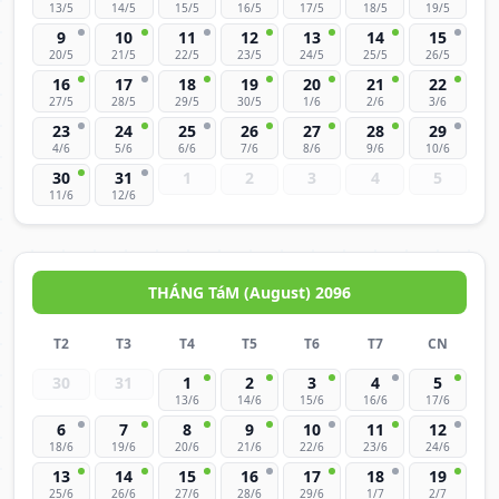
13/5
14/5
15/5
16/5
17/5
18/5
19/5
9
10
11
12
13
14
15
20/5
21/5
22/5
23/5
24/5
25/5
26/5
16
17
18
19
20
21
22
27/5
28/5
29/5
30/5
1/6
2/6
3/6
23
24
25
26
27
28
29
4/6
5/6
6/6
7/6
8/6
9/6
10/6
30
31
1
2
3
4
5
11/6
12/6
THÁNG TáM (August) 2096
T2
T3
T4
T5
T6
T7
CN
30
31
1
2
3
4
5
13/6
14/6
15/6
16/6
17/6
6
7
8
9
10
11
12
18/6
19/6
20/6
21/6
22/6
23/6
24/6
13
14
15
16
17
18
19
25/6
26/6
27/6
28/6
29/6
1/7
2/7