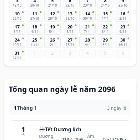
3
4
5
6
7
8
9
19/10
20/10
21/10
22/10
23/10
24/10
25/10
10
11
12
13
14
15
16
26/10
27/10
28/10
29/10
30/10
1/11
2/11
17
18
19
20
21
22
23
3/11
4/11
5/11
6/11
7/11
8/11
9/11
24
25
26
27
28
29
30
10/11
11/11
12/11
13/11
14/11
15/11
16/11
31
1
2
3
4
5
6
17/11
Tổng quan ngày lễ năm 2096
1
Tháng 1
3 ngày lễ
1
☀️
Tết Dương lịch
6
Dương
Âm
01/01/2096
|
06/12/2095