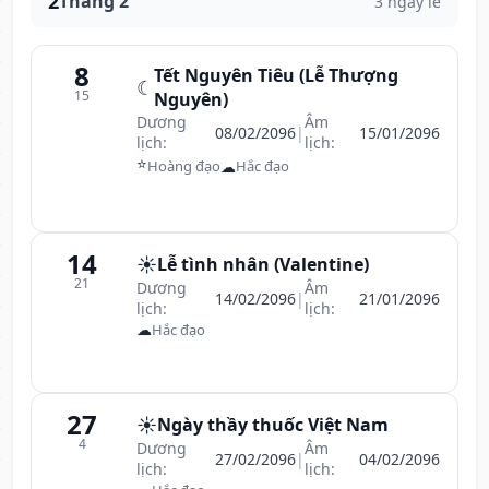
2
Tháng 2
3 ngày lễ
8
Tết Nguyên Tiêu (Lễ Thượng
☾
15
Nguyên)
Dương
Âm
08/02/2096
|
15/01/2096
lịch:
lịch:
⭐
☁
Hoàng đạo
Hắc đạo
14
☀️
Lễ tình nhân (Valentine)
21
Dương
Âm
14/02/2096
|
21/01/2096
lịch:
lịch:
☁
Hắc đạo
27
☀️
Ngày thầy thuốc Việt Nam
4
Dương
Âm
27/02/2096
|
04/02/2096
lịch:
lịch: