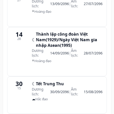
27
Dương
Âm
13/09/2096
|
27/07/2096
lịch:
lịch:
⭐
Hoàng đạo
14
Thành lập công đoàn Việt
28
☾
Nam(1929)/Ngày Việt Nam gia
nhập Asean(1995)
Dương
Âm
14/09/2096
|
28/07/2096
lịch:
lịch:
⭐
Hoàng đạo
30
☾
Tết Trung Thu
15
Dương
Âm
30/09/2096
|
15/08/2096
lịch:
lịch:
☁
Hắc đạo