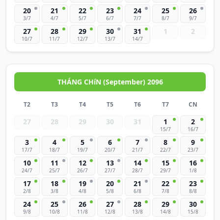
20
21
22
23
24
25
26
3/7
4/7
5/7
6/7
7/7
8/7
9/7
27
28
29
30
31
1
2
10/7
11/7
12/7
13/7
14/7
THÁNG CHíN (September) 2096
T2
T3
T4
T5
T6
T7
CN
27
28
29
30
31
1
2
15/7
16/7
3
4
5
6
7
8
9
17/7
18/7
19/7
20/7
21/7
22/7
23/7
10
11
12
13
14
15
16
24/7
25/7
26/7
27/7
28/7
29/7
1/8
17
18
19
20
21
22
23
2/8
3/8
4/8
5/8
6/8
7/8
8/8
24
25
26
27
28
29
30
9/8
10/8
11/8
12/8
13/8
14/8
15/8