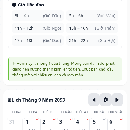
🌑 Giờ Hắc đạo
3h – 4h
(Giờ Dần)
5h – 6h
(Giờ Mão)
11h – 12h
(Giờ Ngọ)
15h – 16h
(Giờ Thân)
17h – 18h
(Giờ Dậu)
21h – 22h
(Giờ Hợi)
✨ Hôm nay là mồng 1 đầu tháng. Mong bạn dành đôi phút
dâng nén hương thành kính lên tổ tiên. Chúc bạn khởi đầu
tháng mới với nhiều an lành và may mắn.
Lịch Tháng 9 Năm 2093
THỨ HAI
THỨ BA
THỨ TƯ
THỨ NĂM
THỨ SÁU
THỨ BẢY
CHỦ NHẬT
31
1
2
3
4
5
6
11/7
12/7
13/7
14/7
15/7
16/7