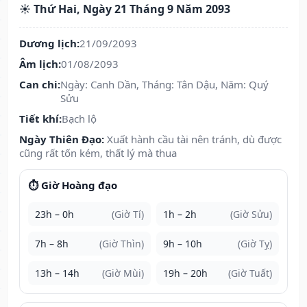
☀️ Thứ Hai, Ngày 21 Tháng 9 Năm 2093
Dương lịch:
21/09/2093
Âm lịch:
01/08/2093
Can chi:
Ngày: Canh Dần, Tháng: Tân Dậu, Năm: Quý
Sửu
Tiết khí:
Bạch lộ
Ngày Thiên Đạo:
Xuất hành cầu tài nên tránh, dù được
cũng rất tốn kém, thất lý mà thua
⏱️ Giờ Hoàng đạo
23h – 0h
(Giờ Tí)
1h – 2h
(Giờ Sửu)
7h – 8h
(Giờ Thìn)
9h – 10h
(Giờ Tỵ)
13h – 14h
(Giờ Mùi)
19h – 20h
(Giờ Tuất)