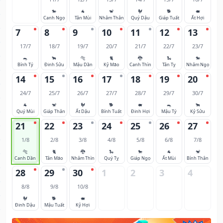
🐎
🐐
🐒
🐓
🐕
🐖
Canh Ngọ
Tân Mùi
Nhâm Thân
Quý Dậu
Giáp Tuất
Ất Hợi
7
8
9
10
11
12
13
17/7
18/7
19/7
20/7
21/7
22/7
23/7
🐀
🐂
🐅
🐈
🐉
🐍
🐎
Bính Tý
Đinh Sửu
Mậu Dần
Kỷ Mão
Canh Thìn
Tân Tỵ
Nhâm Ngọ
14
15
16
17
18
19
20
24/7
25/7
26/7
27/7
28/7
29/7
30/7
🐐
🐒
🐓
🐕
🐖
🐀
🐂
Quý Mùi
Giáp Thân
Ất Dậu
Bính Tuất
Đinh Hợi
Mậu Tý
Kỷ Sửu
21
22
23
24
25
26
27
1/8
2/8
3/8
4/8
5/8
6/8
7/8
🐅
🐈
🐉
🐍
🐎
🐐
🐒
Canh Dần
Tân Mão
Nhâm Thìn
Quý Tỵ
Giáp Ngọ
Ất Mùi
Bính Thân
28
29
30
1
2
3
4
8/8
9/8
10/8
🐓
🐕
🐖
Đinh Dậu
Mậu Tuất
Kỷ Hợi