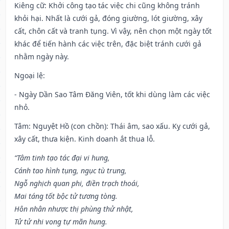
Kiêng cữ
: Khởi công tạo tác việc chi cũng không tránh
khỏi hại. Nhất là cưới gả, đóng giường, lót giường, xây
cất, chôn cất và tranh tụng. Vì vậy, nên chọn một ngày tốt
khác để tiến hành các việc trên, đặc biệt tránh cưới gả
nhằm ngày này.
Ngoại lệ
:
- Ngày Dần Sao Tâm Đăng Viên, tốt khi dùng làm các việc
nhỏ.
Tâm: Nguyệt Hồ (con chồn): Thái âm, sao xấu. Kỵ cưới gả,
xây cất, thưa kiện. Kinh doanh ắt thua lỗ.
“Tâm tinh tạo tác đại vi hung,
Cánh tao hình tụng, ngục tù trung,
Ngỗ nghịch quan phi, điền trạch thoái,
Mai táng tốt bộc tử tương tòng.
Hôn nhân nhược thị phùng thử nhật,
Tử tử nhi vong tự mãn hung.