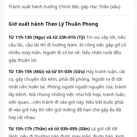
Tránh xuất hành hướng Chính Bắc gặp Hạc Thần (xấu)
Giờ xuất hành Theo Lý Thuần Phong
Từ 11h-13h (Ngọ) và từ 23h-01h (Tý)
Tin vui sắp tới, nếu
cầu lộc, cầu tài thì đi hướng Nam. Đi công việc gặp gỡ có
nhiều may mắn. Người đi có tin về. Nếu chăn nuôi đều
gặp thuận lợi.
Từ 13h-15h (Mùi) và từ 01-03h (Sửu)
Hay tranh luận, cãi
cọ, gây chuyện đói kém, phải đề phòng. Người ra đi tốt
nhất nên hoãn lại. Phòng người người nguyền rủa, tránh
lây bệnh. Nói chung những việc như hội họp, tranh luận,
việc quan,…nên tránh đi vào giờ này. Nếu bắt buộc phải
đi vào giờ này thì nên giữ miệng để hạn ché gây ẩu đả
hay cãi nhau.
Từ 15h-17h (Thân) và từ 03h-05h (Dần)
Là giờ rất tốt
lành, nếu đi thường gặp được may mắn. Buôn bán, kinh