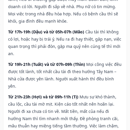
doanh có lời. Người đi sắp về nhà. Phụ nữ có tin mừng.
Mọi việc trong nhà đều hòa hợp. Nếu có bệnh cầu thì sẽ
khỏi, gia đình đều mạnh khỏe.
Từ 17h-19h (Dậu) và từ 05h-07h (Mão)
Cầu tài thì không
có lợi, hoặc hay bị trái ý. Nếu ra đi hay thiệt, gặp nạn, việc
quan trọng thì phải đòn, gặp ma quỷ nên cúng tế thì mới
an.
Từ 19h-21h (Tuất) và từ 07h-09h (Thìn)
Mọi công việc đều
được tốt lành, tốt nhất cầu tài đi theo hướng Tây Nam –
Nhà cửa được yên lành. Người xuất hành thì đều bình
yên.
Từ 21h-23h (Hợi) và từ 09h-11h (Tị)
Mưu sự khó thành,
cầu lộc, cầu tài mờ mịt. Kiện cáo tốt nhất nên hoãn lại.
Người đi xa chưa có tin về. Mất tiền, mất của nếu đi
hướng Nam thì tìm nhanh mới thấy. Đề phòng tranh cãi,
mâu thuẫn hay miệng tiếng tầm thường. Việc làm chậm,