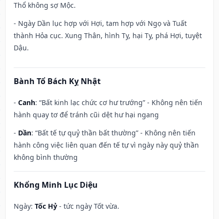
Thổ không sợ Mộc.
- Ngày Dần lục hợp với Hợi, tam hợp với Ngọ và Tuất
thành Hỏa cục. Xung Thân, hình Tỵ, hại Tỵ, phá Hợi, tuyệt
Dậu.
Bành Tổ Bách Kỵ Nhật
-
Canh
: “Bất kinh lạc chức cơ hư trướng” - Không nên tiến
hành quay tơ để tránh cũi dệt hư hại ngang
-
Dần
: “Bất tế tự quỷ thần bất thường” - Không nên tiến
hành công việc liên quan đến tế tự vì ngày này quỷ thần
không bình thường
Khổng Minh Lục Diệu
Ngày:
Tốc Hỷ
- tức ngày Tốt vừa.