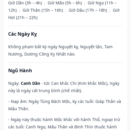
Giờ Dần (3h – 4h)
;
Giờ Mão (5h – 6h)
;
Giờ Ngọ (11h –
12h)
;
Giờ Thân (15h – 16h)
;
Giờ Dậu (17h – 18h)
;
Giờ
Hợi (21h – 22h)
Các Ngày Kỵ
Không phạm bất kỳ ngày Nguyệt kỵ, Nguyệt tận, Tam
Nương, Dương Công Kỵ Nhật nào.
Ngũ Hành
Ngày:
Canh Dần
- tức Can khắc Chi (Kim khắc Mộc), ngày
này là ngày cát trung bình (chế nhật).
- Nạp âm: Ngày Tùng Bách Mộc, kỵ các tuổi: Giáp Thân và
Mậu Thân.
- Ngày này thuộc hành Mộc khắc với hành Thổ, ngoại trừ
các tuổi: Canh Ngọ, Mậu Thân và Bính Thìn thuộc hành