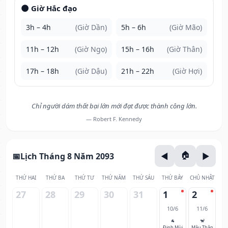
🌑 Giờ Hắc đạo
3h – 4h
(Giờ Dần)
5h – 6h
(Giờ Mão)
11h – 12h
(Giờ Ngọ)
15h – 16h
(Giờ Thân)
17h – 18h
(Giờ Dậu)
21h – 22h
(Giờ Hợi)
Chỉ người dám thất bại lớn mới đạt được thành công lớn.
— Robert F. Kennedy
Lịch Tháng 8 Năm 2093
THỨ HAI
THỨ BA
THỨ TƯ
THỨ NĂM
THỨ SÁU
THỨ BẢY
CHỦ NHẬT
27
28
29
30
31
1
2
10/6
11/6
🐐
🐒
Đinh Mùi
Mậu Thân