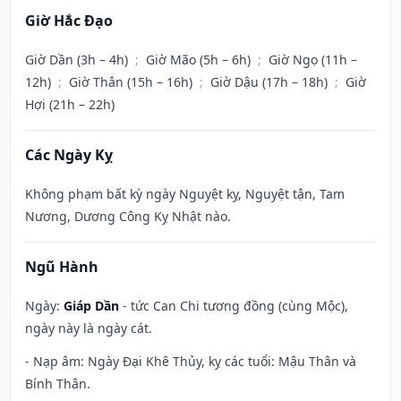
Giờ Hắc Đạo
Giờ Dần (3h – 4h)
;
Giờ Mão (5h – 6h)
;
Giờ Ngọ (11h –
12h)
;
Giờ Thân (15h – 16h)
;
Giờ Dậu (17h – 18h)
;
Giờ
Hợi (21h – 22h)
Các Ngày Kỵ
Không phạm bất kỳ ngày Nguyệt kỵ, Nguyệt tận, Tam
Nương, Dương Công Kỵ Nhật nào.
Ngũ Hành
Ngày:
Giáp Dần
- tức Can Chi tương đồng (cùng Mộc),
ngày này là ngày cát.
- Nạp âm: Ngày Đại Khê Thủy, kỵ các tuổi: Mậu Thân và
Bính Thân.