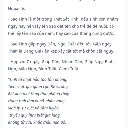
Ngoại lệ
:
- Sao Tinh là một trong Thất Sát Tinh, nếu sinh con nhằm
ngày này nên lấy tên Sao đặt tên cho trẻ để dễ nuôi, có
thể lấy tên sao của năm, hay sao của tháng cũng được.
- Sao Tinh gặp ngày Dần, Ngọ, Tuất đều tốt. Gặp ngày
Thân là Đăng Giá (lên xe): xây cất tốt mà chôn cất nguy.
- Hợp với 7 ngày: Giáp Dần, Nhâm Dần, Giáp Ngọ, Bính
Ngọ, Mậu Ngọ, Bính Tuất, Canh Tuất.
“Tinh tú nhật hảo tạo tân phòng,
Tiến chức gia quan cận Đế vương,
Bất khả mai táng tính phóng thủy,
Hung tinh lâm vị nữ nhân vong.
Sinh ly, tử biệt vô tâm luyến,
Tự yếu quy hưu biệt giá lang.
Khổng tử cửu khúc châu nan độ,