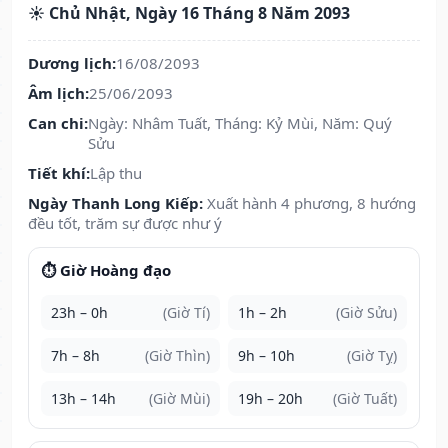
☀️ Chủ Nhật, Ngày 16 Tháng 8 Năm 2093
Dương lịch:
16/08/2093
Âm lịch:
25/06/2093
Can chi:
Ngày: Nhâm Tuất, Tháng: Kỷ Mùi, Năm: Quý
Sửu
Tiết khí:
Lập thu
Ngày Thanh Long Kiếp:
Xuất hành 4 phương, 8 hướng
đều tốt, trăm sự được như ý
⏱️ Giờ Hoàng đạo
23h – 0h
(Giờ Tí)
1h – 2h
(Giờ Sửu)
7h – 8h
(Giờ Thìn)
9h – 10h
(Giờ Tỵ)
13h – 14h
(Giờ Mùi)
19h – 20h
(Giờ Tuất)