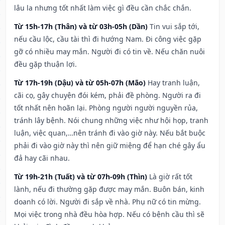
lâu la nhưng tốt nhất làm việc gì đều cần chắc chắn.
Từ 15h-17h (Thân) và từ 03h-05h (Dần)
Tin vui sắp tới,
nếu cầu lộc, cầu tài thì đi hướng Nam. Đi công việc gặp
gỡ có nhiều may mắn. Người đi có tin về. Nếu chăn nuôi
đều gặp thuận lợi.
Từ 17h-19h (Dậu) và từ 05h-07h (Mão)
Hay tranh luận,
cãi cọ, gây chuyện đói kém, phải đề phòng. Người ra đi
tốt nhất nên hoãn lại. Phòng người người nguyền rủa,
tránh lây bệnh. Nói chung những việc như hội họp, tranh
luận, việc quan,…nên tránh đi vào giờ này. Nếu bắt buộc
phải đi vào giờ này thì nên giữ miệng để hạn ché gây ẩu
đả hay cãi nhau.
Từ 19h-21h (Tuất) và từ 07h-09h (Thìn)
Là giờ rất tốt
lành, nếu đi thường gặp được may mắn. Buôn bán, kinh
doanh có lời. Người đi sắp về nhà. Phụ nữ có tin mừng.
Mọi việc trong nhà đều hòa hợp. Nếu có bệnh cầu thì sẽ