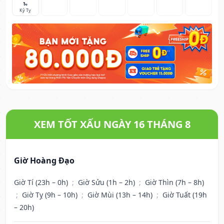
🐍
Kỷ Tỵ
XEM TỐT XẤU NGÀY 16 THÁNG 8
Giờ Hoàng Đạo
Giờ Tí (23h – 0h)
;
Giờ Sửu (1h – 2h)
;
Giờ Thìn (7h – 8h)
;
Giờ Tỵ (9h – 10h)
;
Giờ Mùi (13h – 14h)
;
Giờ Tuất (19h
– 20h)