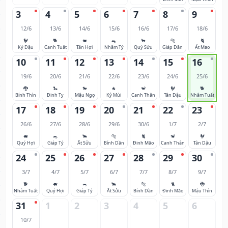
3
4
5
6
7
8
9
12/6
13/6
14/6
15/6
16/6
17/6
18/6
🐓
🐕
🐖
🐀
🐂
🐅
🐈
Kỷ Dậu
Canh Tuất
Tân Hợi
Nhâm Tý
Quý Sửu
Giáp Dần
Ất Mão
10
11
12
13
14
15
16
19/6
20/6
21/6
22/6
23/6
24/6
25/6
🐉
🐍
🐎
🐐
🐒
🐓
🐕
Bính Thìn
Đinh Tỵ
Mậu Ngọ
Kỷ Mùi
Canh Thân
Tân Dậu
Nhâm Tuất
17
18
19
20
21
22
23
26/6
27/6
28/6
29/6
30/6
1/7
2/7
🐖
🐀
🐂
🐅
🐈
🐒
🐓
Quý Hợi
Giáp Tý
Ất Sửu
Bính Dần
Đinh Mão
Canh Thân
Tân Dậu
24
25
26
27
28
29
30
3/7
4/7
5/7
6/7
7/7
8/7
9/7
🐕
🐖
🐀
🐂
🐅
🐈
🐉
Nhâm Tuất
Quý Hợi
Giáp Tý
Ất Sửu
Bính Dần
Đinh Mão
Mậu Thìn
31
1
2
3
4
5
6
10/7