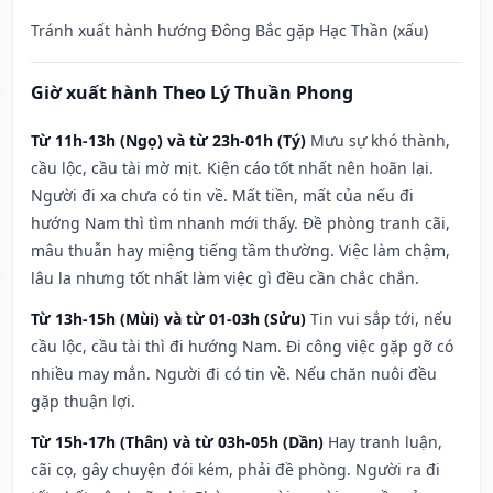
Tránh xuất hành hướng Đông Bắc gặp Hạc Thần (xấu)
Giờ xuất hành Theo Lý Thuần Phong
Từ 11h-13h (Ngọ) và từ 23h-01h (Tý)
Mưu sự khó thành,
cầu lộc, cầu tài mờ mịt. Kiện cáo tốt nhất nên hoãn lại.
Người đi xa chưa có tin về. Mất tiền, mất của nếu đi
hướng Nam thì tìm nhanh mới thấy. Đề phòng tranh cãi,
mâu thuẫn hay miệng tiếng tầm thường. Việc làm chậm,
lâu la nhưng tốt nhất làm việc gì đều cần chắc chắn.
Từ 13h-15h (Mùi) và từ 01-03h (Sửu)
Tin vui sắp tới, nếu
cầu lộc, cầu tài thì đi hướng Nam. Đi công việc gặp gỡ có
nhiều may mắn. Người đi có tin về. Nếu chăn nuôi đều
gặp thuận lợi.
Từ 15h-17h (Thân) và từ 03h-05h (Dần)
Hay tranh luận,
cãi cọ, gây chuyện đói kém, phải đề phòng. Người ra đi