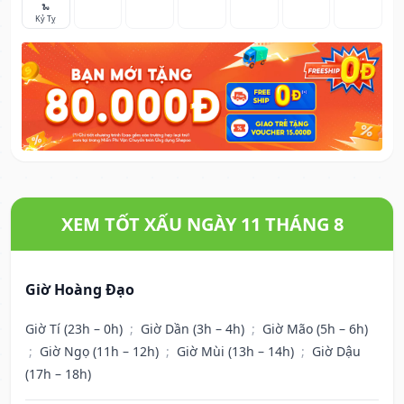
🐍
Kỷ Tỵ
XEM TỐT XẤU NGÀY 11 THÁNG 8
Giờ Hoàng Đạo
Giờ Tí (23h – 0h)
;
Giờ Dần (3h – 4h)
;
Giờ Mão (5h – 6h)
;
Giờ Ngọ (11h – 12h)
;
Giờ Mùi (13h – 14h)
;
Giờ Dậu
(17h – 18h)