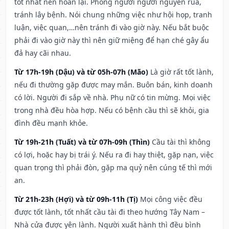
tốt nhất nên hoãn lại. Phòng người người nguyền rủa,
tránh lây bệnh. Nói chung những việc như hội họp, tranh
luận, việc quan,…nên tránh đi vào giờ này. Nếu bắt buộc
phải đi vào giờ này thì nên giữ miệng để hạn ché gây ẩu
đả hay cãi nhau.
Từ 17h-19h (Dậu) và từ 05h-07h (Mão)
Là giờ rất tốt lành,
nếu đi thường gặp được may mắn. Buôn bán, kinh doanh
có lời. Người đi sắp về nhà. Phụ nữ có tin mừng. Mọi việc
trong nhà đều hòa hợp. Nếu có bệnh cầu thì sẽ khỏi, gia
đình đều mạnh khỏe.
Từ 19h-21h (Tuất) và từ 07h-09h (Thìn)
Cầu tài thì không
có lợi, hoặc hay bị trái ý. Nếu ra đi hay thiệt, gặp nạn, việc
quan trọng thì phải đòn, gặp ma quỷ nên cúng tế thì mới
an.
Từ 21h-23h (Hợi) và từ 09h-11h (Tị)
Mọi công việc đều
được tốt lành, tốt nhất cầu tài đi theo hướng Tây Nam –
Nhà cửa được yên lành. Người xuất hành thì đều bình