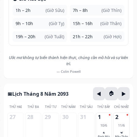
1h – 2h
(Giờ Sửu)
7h – 8h
(Giờ Thìn)
9h – 10h
(Giờ Tỵ)
15h – 16h
(Giờ Thân)
19h – 20h
(Giờ Tuất)
21h – 22h
(Giờ Hợi)
Ước mơ không tự biến thành hiện thực, chúng cần mồ hôi và sự kiên
trì.
— Colin Powell
Lịch Tháng 8 Năm 2093
THỨ HAI
THỨ BA
THỨ TƯ
THỨ NĂM
THỨ SÁU
THỨ BẢY
CHỦ NHẬT
27
28
29
30
31
1
2
10/6
11/6
🐐
🐒
Đinh Mùi
Mậu Thân