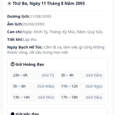
☀️ Thứ Ba, Ngày 11 Tháng 8 Năm 2093
Dương lịch:
11/08/2093
Âm lịch:
20/06/2093
Can chi:
Ngày: Đinh Tỵ, Tháng: Kỷ Mùi, Năm: Quý Sửu
Tiết khí:
Lập thu
Ngày Bạch Hổ Túc:
Cấm đi xa, làm việc gì cũng không
thành công, rất xấu trong mọi việc
⏱️ Giờ Hoàng đạo
23h – 0h
(Giờ Tí)
3h – 4h
(Giờ Dần)
5h – 6h
(Giờ Mão)
11h – 12h
(Giờ Ngọ)
13h – 14h
(Giờ Mùi)
17h – 18h
(Giờ Dậu)
🌑 Giờ Hắc đạo