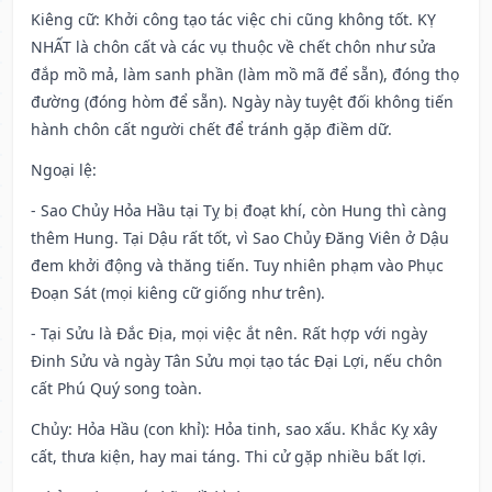
Kiêng cữ
: Khởi công tạo tác việc chi cũng không tốt. KỴ
NHẤT là chôn cất và các vụ thuộc về chết chôn như sửa
đắp mồ mả, làm sanh phần (làm mồ mã để sẵn), đóng thọ
đường (đóng hòm để sẵn). Ngày này tuyệt đối không tiến
hành chôn cất người chết để tránh gặp điềm dữ.
Ngoại lệ
:
- Sao Chủy Hỏa Hầu tại Tỵ bị đoạt khí, còn Hung thì càng
thêm Hung. Tại Dậu rất tốt, vì Sao Chủy Đăng Viên ở Dậu
đem khởi động và thăng tiến. Tuy nhiên phạm vào Phục
Đoạn Sát (mọi kiêng cữ giống như trên).
- Tại Sửu là Đắc Địa, mọi việc ắt nên. Rất hợp với ngày
Đinh Sửu và ngày Tân Sửu mọi tạo tác Đại Lợi, nếu chôn
cất Phú Quý song toàn.
Chủy: Hỏa Hầu (con khỉ): Hỏa tinh, sao xấu. Khắc Kỵ xây
cất, thưa kiện, hay mai táng. Thi cử gặp nhiều bất lợi.