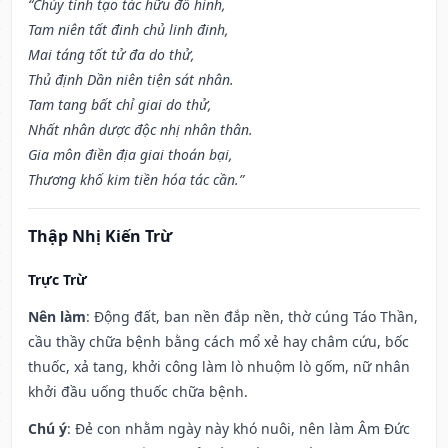
“Chủy tinh tạo tác hữu đồ hình,
Tam niên tất đinh chủ linh đinh,
Mai táng tốt tử đa do thử,
Thủ định Dần niên tiện sát nhân.
Tam tang bất chỉ giai do thử,
Nhất nhân dược độc nhị nhân thân.
Gia môn điền địa giai thoán bại,
Thương khố kim tiền hóa tác cần.”
Thập Nhị Kiến Trừ
Trực Trừ
Nên làm
: Động đất, ban nền đắp nền, thờ cúng Táo Thần,
cầu thầy chữa bệnh bằng cách mổ xẻ hay châm cứu, bốc
thuốc, xả tang, khởi công làm lò nhuộm lò gốm, nữ nhân
khởi đầu uống thuốc chữa bệnh.
Chú ý
: Đẻ con nhằm ngày này khó nuôi, nên làm Âm Đức