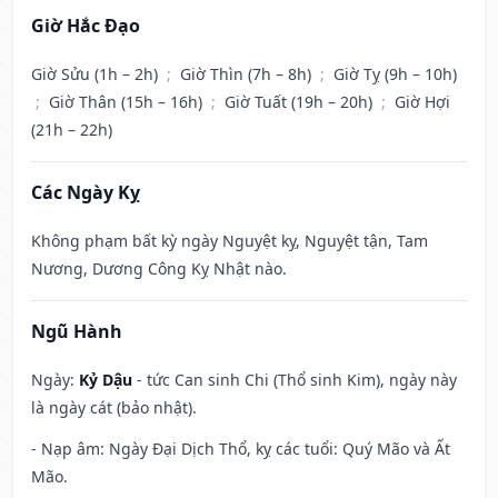
Giờ Hắc Đạo
Giờ Sửu (1h – 2h)
;
Giờ Thìn (7h – 8h)
;
Giờ Tỵ (9h – 10h)
;
Giờ Thân (15h – 16h)
;
Giờ Tuất (19h – 20h)
;
Giờ Hợi
(21h – 22h)
Các Ngày Kỵ
Không phạm bất kỳ ngày Nguyệt kỵ, Nguyệt tận, Tam
Nương, Dương Công Kỵ Nhật nào.
Ngũ Hành
Ngày:
Kỷ Dậu
- tức Can sinh Chi (Thổ sinh Kim), ngày này
là ngày cát (bảo nhật).
- Nạp âm: Ngày Đại Dịch Thổ, kỵ các tuổi: Quý Mão và Ất
Mão.