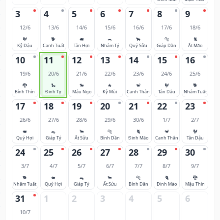
3
4
5
6
7
8
9
12/6
13/6
14/6
15/6
16/6
17/6
18/6
🐓
🐕
🐖
🐀
🐂
🐅
🐈
Kỷ Dậu
Canh Tuất
Tân Hợi
Nhâm Tý
Quý Sửu
Giáp Dần
Ất Mão
10
11
12
13
14
15
16
19/6
20/6
21/6
22/6
23/6
24/6
25/6
🐉
🐍
🐎
🐐
🐒
🐓
🐕
Bính Thìn
Đinh Tỵ
Mậu Ngọ
Kỷ Mùi
Canh Thân
Tân Dậu
Nhâm Tuất
17
18
19
20
21
22
23
26/6
27/6
28/6
29/6
30/6
1/7
2/7
🐖
🐀
🐂
🐅
🐈
🐒
🐓
Quý Hợi
Giáp Tý
Ất Sửu
Bính Dần
Đinh Mão
Canh Thân
Tân Dậu
24
25
26
27
28
29
30
3/7
4/7
5/7
6/7
7/7
8/7
9/7
🐕
🐖
🐀
🐂
🐅
🐈
🐉
Nhâm Tuất
Quý Hợi
Giáp Tý
Ất Sửu
Bính Dần
Đinh Mão
Mậu Thìn
31
1
2
3
4
5
6
10/7