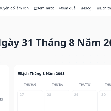
🃏
huyển đổi âm lịch
🔮
Xem Tarot
Xem quẻ
📝
Blog
📅
Lịch t
gày 31 Tháng 8 Năm 2
Lịch Tháng 8 Năm 2093
THỨ HAI
THỨ BA
THỨ TƯ
THỨ
27
28
29
30
93