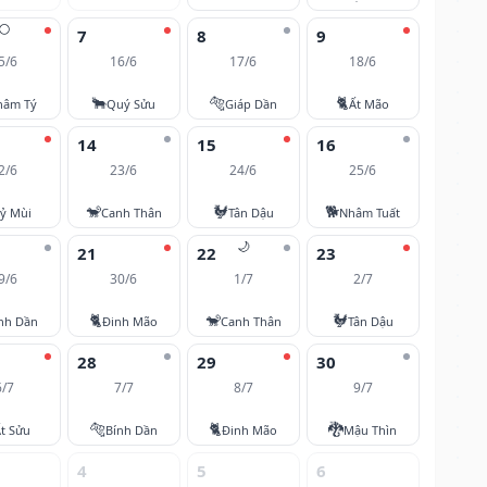
🌕
7
8
9
5/6
16/6
17/6
18/6
🐂
🐅
🐈
hâm Tý
Quý Sửu
Giáp Dần
Ất Mão
14
15
16
2/6
23/6
24/6
25/6
🐒
🐓
🐕
ỷ Mùi
Canh Thân
Tân Dậu
Nhâm Tuất
🌙
21
22
23
9/6
30/6
1/7
2/7
🐈
🐒
🐓
nh Dần
Đinh Mão
Canh Thân
Tân Dậu
28
29
30
6/7
7/7
8/7
9/7
🐅
🐈
🐉
t Sửu
Bính Dần
Đinh Mão
Mậu Thìn
4
5
6