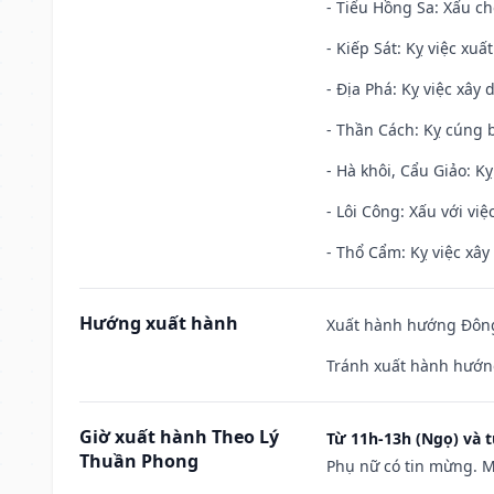
- Tiểu Hồng Sa: Xấu ch
- Kiếp Sát: Kỵ việc xuấ
- Địa Phá: Kỵ việc xây 
- Thần Cách: Kỵ cúng b
- Hà khôi, Cẩu Giảo: K
- Lôi Công: Xấu với vi
- Thổ Cẩm: Kỵ việc xây
Hướng xuất hành
Xuất hành hướng Đông
Tránh xuất hành hướn
Giờ xuất hành Theo Lý
Từ 11h-13h (Ngọ) và t
Thuần Phong
Phụ nữ có tin mừng. M