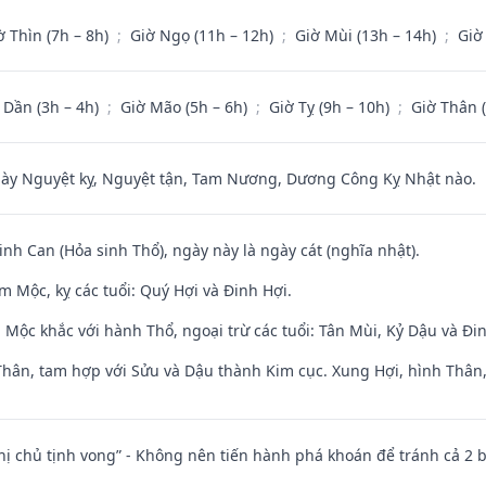
ờ Thìn (7h – 8h)
;
Giờ Ngọ (11h – 12h)
;
Giờ Mùi (13h – 14h)
;
Giờ
 Dần (3h – 4h)
;
Giờ Mão (5h – 6h)
;
Giờ Tỵ (9h – 10h)
;
Giờ Thân 
 Nguyệt kỵ, Nguyệt tận, Tam Nương, Dương Công Kỵ Nhật nào.
sinh Can (Hỏa sinh Thổ), ngày này là ngày cát (nghĩa nhật).
 Mộc, kỵ các tuổi: Quý Hợi và Đinh Hợi.
 Mộc khắc với hành Thổ, ngoại trừ các tuổi: Tân Mùi, Kỷ Dậu và Đ
Thân, tam hợp với Sửu và Dậu thành Kim cục. Xung Hợi, hình Thân, 
nhị chủ tịnh vong” - Không nên tiến hành phá khoán để tránh cả 2