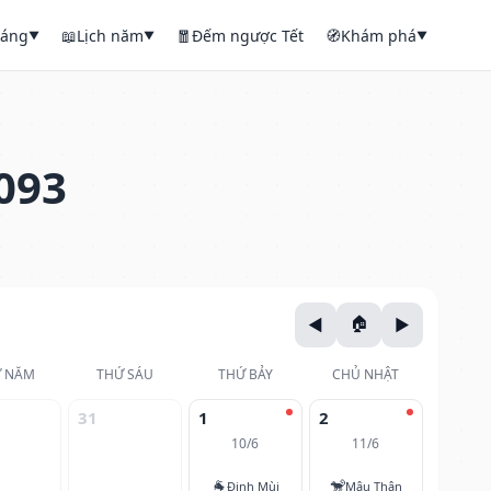
háng
📖
Lịch năm
🧧
Đếm ngược Tết
🧭
Khám phá
▼
▼
▼
093
 NĂM
THỨ SÁU
THỨ BẢY
CHỦ NHẬT
31
1
2
10/6
11/6
🐐
🐒
Đinh Mùi
Mậu Thân