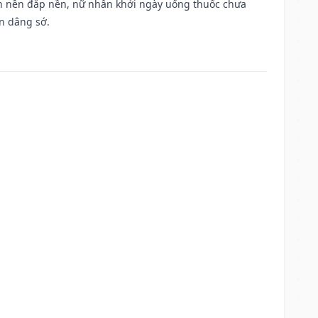
, san nền đắp nền, nữ nhân khởi ngày uống thuốc chưa
n dâng sớ.