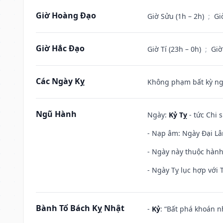
Giờ Hoàng Đạo
Giờ Sửu (1h – 2h)
;
Gi
Giờ Hắc Đạo
Giờ Tí (23h – 0h)
;
Giờ
Các Ngày Kỵ
Không phạm bất kỳ ngày
Ngũ Hành
Ngày:
Kỷ Tỵ
- tức Chi 
- Nạp âm: Ngày Đại Lâm
- Ngày này thuộc hành
- Ngày Tỵ lục hợp với 
Bành Tổ Bách Kỵ Nhật
-
Kỷ
: “Bất phá khoán 