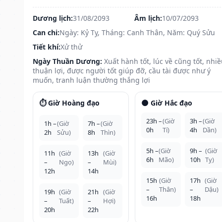
Dương lịch:
31/08/2093
Âm lịch:
10/07/2093
Can chi:
Ngày: Kỷ Tỵ, Tháng: Canh Thân, Năm: Quý Sửu
Tiết khí:
Xử thử
Ngày Thuần Dương:
Xuất hành tốt, lúc về cũng tốt, nhi
thuận lợi, được người tốt giúp đỡ, cầu tài được như ý
muốn, tranh luận thường thắng lợi
⏱️ Giờ Hoàng đạo
🌑 Giờ Hắc đạo
23h –
(Giờ
3h –
(Giờ
1h –
(Giờ
7h –
(Giờ
0h
Tí)
4h
Dần)
2h
Sửu)
8h
Thìn)
5h –
(Giờ
9h –
(Giờ
11h
(Giờ
13h
(Giờ
6h
Mão)
10h
Tỵ)
–
Ngọ)
–
Mùi)
12h
14h
15h
(Giờ
17h
(Giờ
–
Thân)
–
Dậu)
19h
(Giờ
21h
(Giờ
16h
18h
–
Tuất)
–
Hợi)
20h
22h