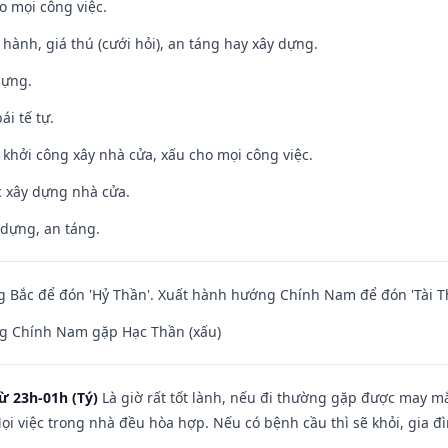
o mọi công việc.
t hành, giá thú (cưới hỏi), an táng hay xây dựng.
dựng.
ái tế tự.
ỵ khởi công xây nhà cửa, xấu cho mọi công việc.
ệc xây dựng nhà cửa.
 dựng, an táng.
 Bắc để đón 'Hỷ Thần'. Xuất hành hướng Chính Nam để đón 'Tài T
g Chính Nam gặp Hạc Thần (xấu)
ừ 23h-01h (Tý)
Là giờ rất tốt lành, nếu đi thường gặp được may mắ
ọi việc trong nhà đều hòa hợp. Nếu có bệnh cầu thì sẽ khỏi, gia 