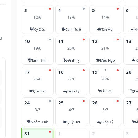
3
4
5
6
12/6
13/6
14/6
1
🐓
🐕
🐖
🐀
Kỷ Dậu
Canh Tuất
Tân Hợi
N
ều
10
11
12
13
19/6
20/6
21/6
2
🐉
🐍
🐎
🐐
Bính Thìn
Đinh Tỵ
Mậu Ngọ
K
⭐
17
18
19
20
26/6
27/6
28/6
2
🐖
🐀
🐂
🐅
Quý Hợi
Giáp Tý
Ất Sửu
Bí
24
25
26
27
3/7
4/7
5/7
🐕
🐖
🐀
🐂
Nhâm Tuất
Quý Hợi
Giáp Tý
Ấ
31
1
2
3