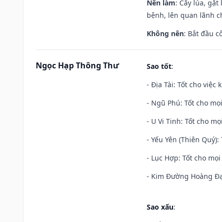
Nên làm
: Cấy lúa, gặ
bệnh, lên quan lãnh c
Không nên
: Bắt đầu cô
Ngọc Hạp Thông Thư
Sao tốt
:
- Địa Tài: Tốt cho việc
- Ngũ Phú: Tốt cho mọi
- U Vi Tinh: Tốt cho mọi
- Yếu Yên (Thiên Quý): 
- Lục Hợp: Tốt cho mọi 
- Kim Đường Hoàng Đạo
Sao xấu
: