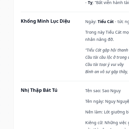
-
Tỵ
: “Bất viễn hành t
Khổng Minh Lục Diệu
Ngày:
Tiểu Cát
- tức n
Trong này Tiểu Cát mọi
nhân nâng đỡ.
“Tiểu Cát gặp hội thanh
Cầu tài cầu lộc ở trong
Cầu tài toại ý vui vầy
Bình an vô sự gặp thầy,
Nhị Thập Bát Tú
Tên sao
: Sao Nguy
Tên ngày
: Nguy Nguyệt
Nên làm
: Lót giường b
Kiêng cữ
: Những việc 