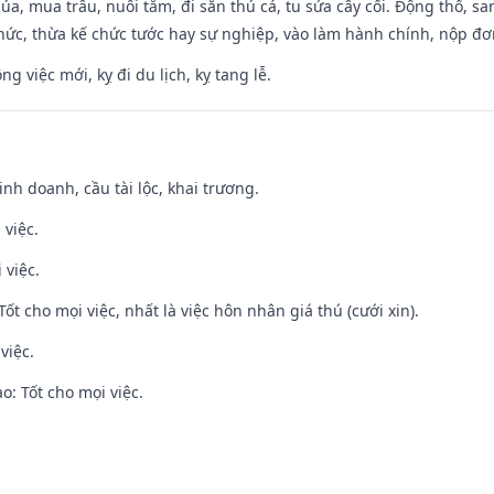
t lúa, mua trâu, nuôi tằm, đi săn thú cá, tu sửa cây cối. Động thổ
hức, thừa kế chức tước hay sự nghiệp, vào làm hành chính, nộp đơ
ng việc mới, kỵ đi du lịch, kỵ tang lễ.
 kinh doanh, cầu tài lộc, khai trương.
 việc.
 việc.
Tốt cho mọi việc, nhất là việc hôn nhân giá thú (cưới xin).
việc.
: Tốt cho mọi việc.