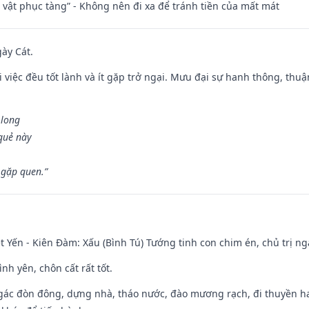
ài vật phục tàng” - Không nên đi xa để tránh tiền của mất mát
gày Cát.
 việc đều tốt lành và ít gặp trở ngại. Mưu đại sự hanh thông, thuậ
 long
 quẻ này
 gặp quen.”
 Yến - Kiên Đàm: Xấu (Bình Tú) Tướng tinh con chim én, chủ trị ng
ình yên, chôn cất rất tốt.
gác đòn đông, dựng nhà, tháo nước, đào mương rạch, đi thuyền hay