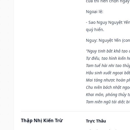
cửa thì nên chọn ngày
Ngoại lệ
:
- Sao Nguy Nguyệt Yến 
quý hiển.
Nguy: Nguyệt Yến (con 
“Nguy tinh bât khả tạo
Tự điếu, tao hình kiến 
Tam tuế hài nhi tao thủ
Hậu sinh xuất ngoại bấ
Mai táng nhược hoàn p
Chu niên bách nhật ngọ
Khai môn, phóng thủy t
Tam niên ngũ tái diệc b
Thập Nhị Kiến Trừ
Trực Thâu