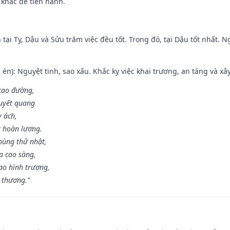
 khác để tiến hành.
tại Tỵ, Dậu và Sửu trăm việc đều tốt. Trong đó, tại Dậu tốt nhất.
én): Nguyệt tinh, sao xấu. Khắc kỵ việc khai trương, an táng và xâ
 cao đường,
huyết quang
y ách,
t hoàn lương.
hùng thử nhật,
a cao sàng,
ạo hình trượng,
i thương.”