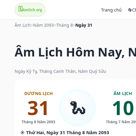
🗓️
Trang chủ
🔄
C
Amlich.org
Âm Lịch
>
Năm 2093
>
Tháng 8
>
Ngày 31
Âm Lịch Hôm Nay, N
Ngày Kỷ Tỵ, Tháng Canh Thân, Năm Quý Sửu
DƯƠNG LỊCH
ÂM LỊCH
31
10
🐍
Tháng 8 Năm 2093
Tháng 7 Năm 20
☀️ Thứ Hai, Ngày 31 Tháng 8 Năm 2093