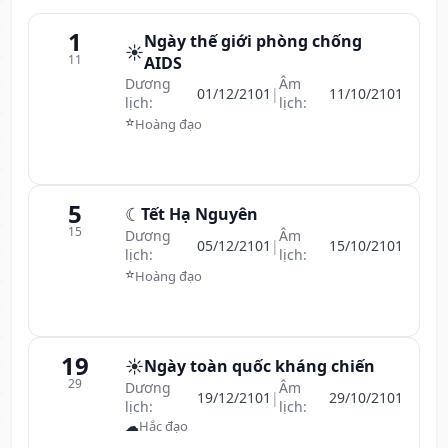
1
Ngày thế giới phòng chống
☀️
11
AIDS
Dương
Âm
01/12/2101
|
11/10/2101
lịch:
lịch:
⭐
Hoàng đạo
5
☾
Tết Hạ Nguyên
15
Dương
Âm
05/12/2101
|
15/10/2101
lịch:
lịch:
⭐
Hoàng đạo
19
☀️
Ngày toàn quốc kháng chiến
29
Dương
Âm
19/12/2101
|
29/10/2101
lịch:
lịch:
☁
Hắc đạo