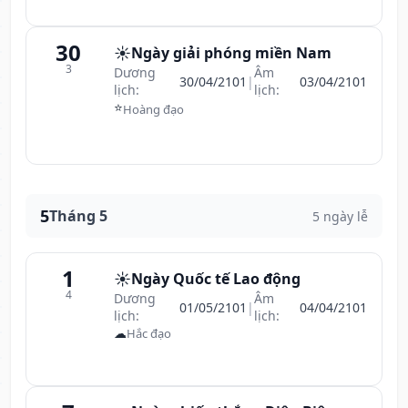
30
☀️
Ngày giải phóng miền Nam
3
Dương
Âm
30/04/2101
|
03/04/2101
lịch:
lịch:
⭐
Hoàng đạo
5
Tháng 5
5 ngày lễ
1
☀️
Ngày Quốc tế Lao động
4
Dương
Âm
01/05/2101
|
04/04/2101
lịch:
lịch:
☁
Hắc đạo