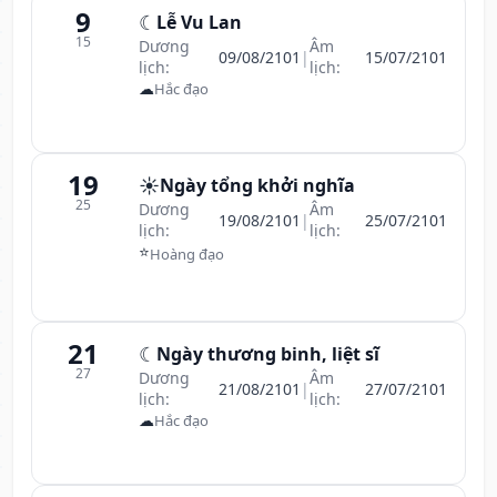
9
☾
Lễ Vu Lan
15
Dương
Âm
09/08/2101
|
15/07/2101
lịch:
lịch:
☁
Hắc đạo
19
☀️
Ngày tổng khởi nghĩa
25
Dương
Âm
19/08/2101
|
25/07/2101
lịch:
lịch:
⭐
Hoàng đạo
21
☾
Ngày thương binh, liệt sĩ
27
Dương
Âm
21/08/2101
|
27/07/2101
lịch:
lịch:
☁
Hắc đạo