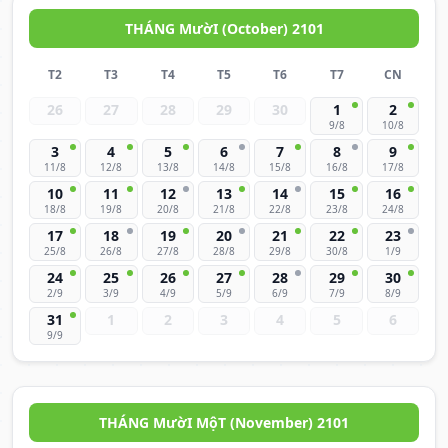
THÁNG MườI (October) 2101
T2
T3
T4
T5
T6
T7
CN
26
27
28
29
30
1
2
9/8
10/8
3
4
5
6
7
8
9
11/8
12/8
13/8
14/8
15/8
16/8
17/8
10
11
12
13
14
15
16
18/8
19/8
20/8
21/8
22/8
23/8
24/8
17
18
19
20
21
22
23
25/8
26/8
27/8
28/8
29/8
30/8
1/9
24
25
26
27
28
29
30
2/9
3/9
4/9
5/9
6/9
7/9
8/9
31
1
2
3
4
5
6
9/9
THÁNG MườI MộT (November) 2101