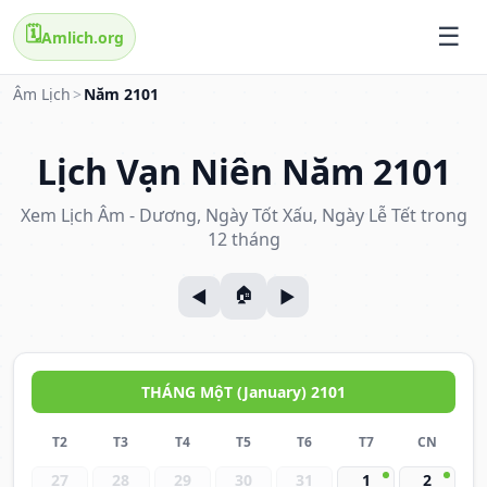
🗓️
Amlich.org
Âm Lịch
>
Năm 2101
Lịch Vạn Niên Năm 2101
Xem Lịch Âm - Dương, Ngày Tốt Xấu, Ngày Lễ Tết trong
12 tháng
THÁNG MộT (January) 2101
T2
T3
T4
T5
T6
T7
CN
27
28
29
30
31
1
2