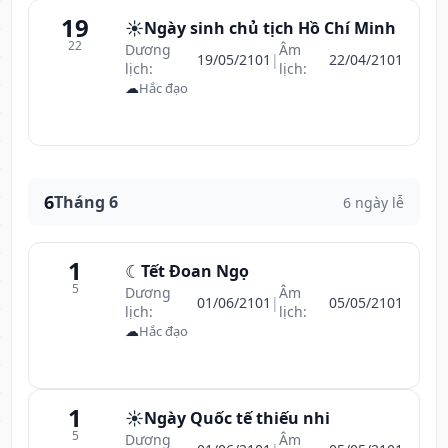
19
☀️
Ngày sinh chủ tịch Hồ Chí Minh
22
Dương
Âm
19/05/2101
|
22/04/2101
lịch:
lịch:
☁
Hắc đạo
6
Tháng 6
6 ngày lễ
1
☾
Tết Đoan Ngọ
5
Dương
Âm
01/06/2101
|
05/05/2101
lịch:
lịch:
☁
Hắc đạo
1
☀️
Ngày Quốc tế thiếu nhi
5
Dương
Âm