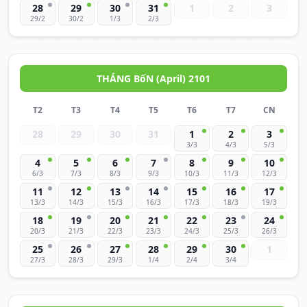
28
29
30
31
1
2
3
29/2
30/2
1/3
2/3
THÁNG BốN (April) 2101
T2
T3
T4
T5
T6
T7
CN
28
29
30
31
1
2
3
3/3
4/3
5/3
4
5
6
7
8
9
10
6/3
7/3
8/3
9/3
10/3
11/3
12/3
11
12
13
14
15
16
17
13/3
14/3
15/3
16/3
17/3
18/3
19/3
18
19
20
21
22
23
24
20/3
21/3
22/3
23/3
24/3
25/3
26/3
25
26
27
28
29
30
1
27/3
28/3
29/3
1/4
2/4
3/4