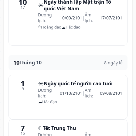
10
Ngày thành lập Mặt trận Tổ
☀️
17
quốc Việt Nam
Dương
Âm
10/09/2101
|
17/07/2101
lịch:
lịch:
⭐
☁
Hoàng đạo
Hắc đạo
10
Tháng 10
8 ngày lễ
1
☀️
Ngày quốc tế người cao tuổi
9
Dương
Âm
01/10/2101
|
09/08/2101
lịch:
lịch:
☁
Hắc đạo
7
☾
Tết Trung Thu
15
Dương
Âm