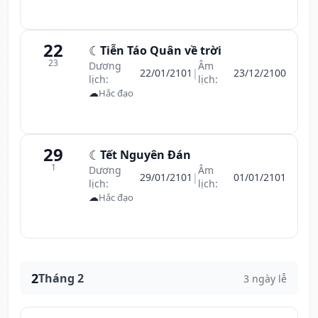
22
☾
Tiễn Táo Quân về trời
23
Dương
Âm
22/01/2101
|
23/12/2100
lịch:
lịch:
☁
Hắc đạo
29
☾
Tết Nguyên Đán
1
Dương
Âm
29/01/2101
|
01/01/2101
lịch:
lịch:
☁
Hắc đạo
2
Tháng 2
3 ngày lễ