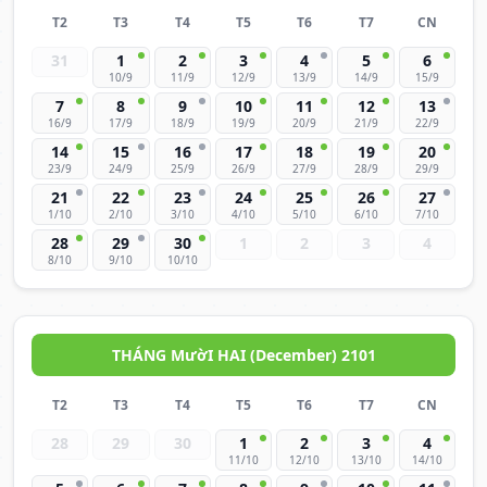
T2
T3
T4
T5
T6
T7
CN
31
1
2
3
4
5
6
10/9
11/9
12/9
13/9
14/9
15/9
7
8
9
10
11
12
13
16/9
17/9
18/9
19/9
20/9
21/9
22/9
14
15
16
17
18
19
20
23/9
24/9
25/9
26/9
27/9
28/9
29/9
21
22
23
24
25
26
27
1/10
2/10
3/10
4/10
5/10
6/10
7/10
28
29
30
1
2
3
4
8/10
9/10
10/10
THÁNG MườI HAI (December) 2101
T2
T3
T4
T5
T6
T7
CN
28
29
30
1
2
3
4
11/10
12/10
13/10
14/10