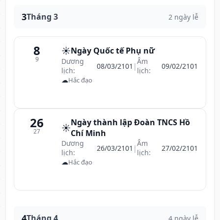
3
Tháng 3
2 ngày lễ
8
☀️
Ngày Quốc tế Phụ nữ
9
Dương
Âm
08/03/2101
|
09/02/2101
lịch:
lịch:
☁
Hắc đạo
26
Ngày thành lập Đoàn TNCS Hồ
☀️
27
Chí Minh
Dương
Âm
26/03/2101
|
27/02/2101
lịch:
lịch:
☁
Hắc đạo
4
Tháng 4
4 ngày lễ