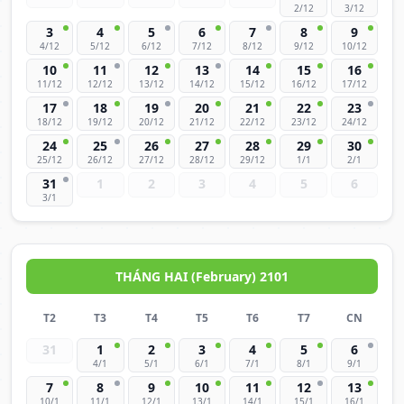
2/12
3/12
3
4
5
6
7
8
9
4/12
5/12
6/12
7/12
8/12
9/12
10/12
10
11
12
13
14
15
16
11/12
12/12
13/12
14/12
15/12
16/12
17/12
17
18
19
20
21
22
23
18/12
19/12
20/12
21/12
22/12
23/12
24/12
24
25
26
27
28
29
30
25/12
26/12
27/12
28/12
29/12
1/1
2/1
31
1
2
3
4
5
6
3/1
THÁNG HAI (February) 2101
T2
T3
T4
T5
T6
T7
CN
31
1
2
3
4
5
6
4/1
5/1
6/1
7/1
8/1
9/1
7
8
9
10
11
12
13
10/1
11/1
12/1
13/1
14/1
15/1
16/1