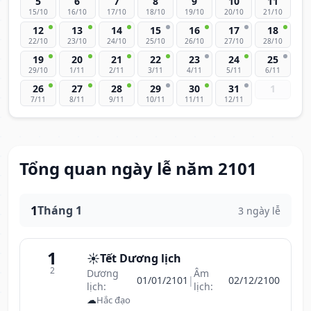
5
6
7
8
9
10
11
15/10
16/10
17/10
18/10
19/10
20/10
21/10
12
13
14
15
16
17
18
22/10
23/10
24/10
25/10
26/10
27/10
28/10
19
20
21
22
23
24
25
29/10
1/11
2/11
3/11
4/11
5/11
6/11
26
27
28
29
30
31
1
7/11
8/11
9/11
10/11
11/11
12/11
Tổng quan ngày lễ năm 2101
1
Tháng 1
3 ngày lễ
1
☀️
Tết Dương lịch
2
Dương
Âm
01/01/2101
|
02/12/2100
lịch:
lịch:
☁
Hắc đạo