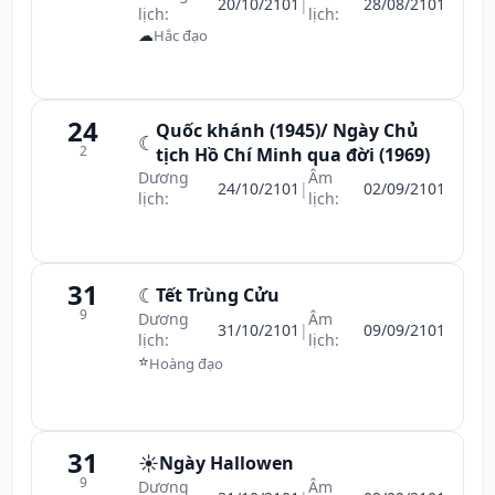
20/10/2101
|
28/08/2101
lịch:
lịch:
☁
Hắc đạo
24
Quốc khánh (1945)/ Ngày Chủ
☾
2
tịch Hồ Chí Minh qua đời (1969)
Dương
Âm
24/10/2101
|
02/09/2101
lịch:
lịch:
31
☾
Tết Trùng Cửu
9
Dương
Âm
31/10/2101
|
09/09/2101
lịch:
lịch:
⭐
Hoàng đạo
31
☀️
Ngày Hallowen
9
Dương
Âm