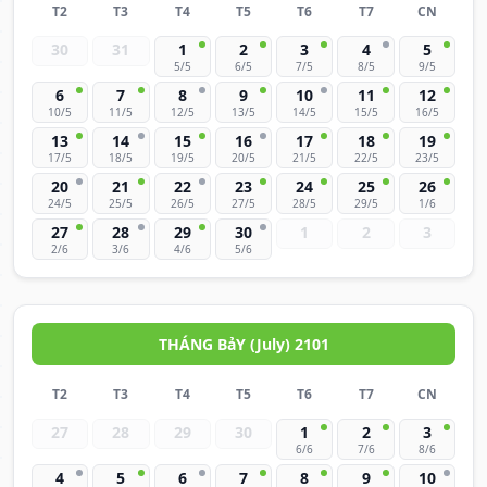
T2
T3
T4
T5
T6
T7
CN
30
31
1
2
3
4
5
5/5
6/5
7/5
8/5
9/5
6
7
8
9
10
11
12
10/5
11/5
12/5
13/5
14/5
15/5
16/5
13
14
15
16
17
18
19
17/5
18/5
19/5
20/5
21/5
22/5
23/5
20
21
22
23
24
25
26
24/5
25/5
26/5
27/5
28/5
29/5
1/6
27
28
29
30
1
2
3
2/6
3/6
4/6
5/6
THÁNG BảY (July) 2101
T2
T3
T4
T5
T6
T7
CN
27
28
29
30
1
2
3
6/6
7/6
8/6
4
5
6
7
8
9
10