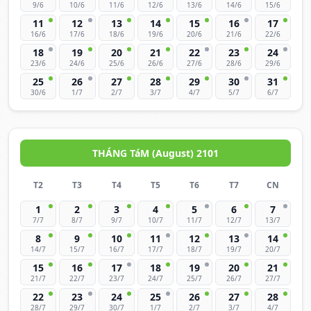
9/6
10/6
11/6
12/6
13/6
14/6
15/6
11
12
13
14
15
16
17
16/6
17/6
18/6
19/6
20/6
21/6
22/6
18
19
20
21
22
23
24
23/6
24/6
25/6
26/6
27/6
28/6
29/6
25
26
27
28
29
30
31
30/6
1/7
2/7
3/7
4/7
5/7
6/7
THÁNG TáM (August) 2101
T2
T3
T4
T5
T6
T7
CN
1
2
3
4
5
6
7
7/7
8/7
9/7
10/7
11/7
12/7
13/7
8
9
10
11
12
13
14
14/7
15/7
16/7
17/7
18/7
19/7
20/7
15
16
17
18
19
20
21
21/7
22/7
23/7
24/7
25/7
26/7
27/7
22
23
24
25
26
27
28
28/7
29/7
30/7
1/7
2/7
3/7
4/7