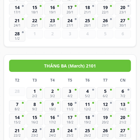
14
15
16
17
18
19
20
17/1
18/1
19/1
20/1
21/1
22/1
23/1
21
22
23
24
25
26
27
24/1
25/1
26/1
27/1
28/1
29/1
30/1
28
1
2
3
4
5
6
1/2
THÁNG BA (March) 2101
T2
T3
T4
T5
T6
T7
CN
28
1
2
3
4
5
6
2/2
3/2
4/2
5/2
6/2
7/2
7
8
9
10
11
12
13
8/2
9/2
10/2
11/2
12/2
13/2
14/2
14
15
16
17
18
19
20
15/2
16/2
17/2
18/2
19/2
20/2
21/2
21
22
23
24
25
26
27
22/2
23/2
24/2
25/2
26/2
27/2
28/2