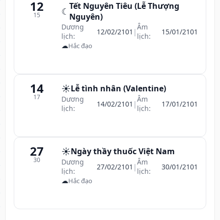
12
Tết Nguyên Tiêu (Lễ Thượng
☾
15
Nguyên)
Dương
Âm
12/02/2101
|
15/01/2101
lịch:
lịch:
☁
Hắc đạo
14
☀️
Lễ tình nhân (Valentine)
17
Dương
Âm
14/02/2101
|
17/01/2101
lịch:
lịch:
27
☀️
Ngày thầy thuốc Việt Nam
30
Dương
Âm
27/02/2101
|
30/01/2101
lịch:
lịch:
☁
Hắc đạo