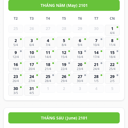
THÁNG NăM (May) 2101
T2
T3
T4
T5
T6
T7
CN
25
26
27
28
29
30
1
4/4
2
3
4
5
6
7
8
5/4
6/4
7/4
8/4
9/4
10/4
11/4
9
10
11
12
13
14
15
12/4
13/4
14/4
15/4
16/4
17/4
18/4
16
17
18
19
20
21
22
19/4
20/4
21/4
22/4
23/4
24/4
25/4
23
24
25
26
27
28
29
26/4
27/4
28/4
29/4
30/4
1/5
2/5
30
31
1
2
3
4
5
3/5
4/5
THÁNG SáU (June) 2101