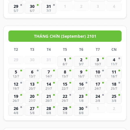
29
30
31
1
2
3
4
5/7
6/7
7/7
THÁNG CHíN (September) 2101
T2
T3
T4
T5
T6
T7
CN
29
30
31
1
2
3
4
8/7
9/7
10/7
11/7
5
6
7
8
9
10
11
12/7
13/7
14/7
15/7
16/7
17/7
18/7
12
13
14
15
16
17
18
19/7
20/7
21/7
22/7
23/7
24/7
25/7
19
20
21
22
23
24
25
26/7
27/7
28/7
29/7
1/8
2/8
3/8
26
27
28
29
30
1
2
4/8
5/8
6/8
7/8
8/8