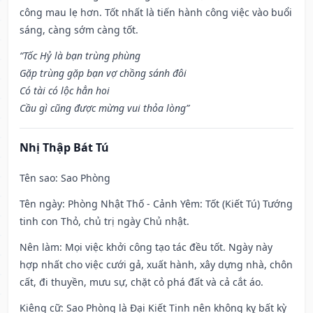
công mau lẹ hơn. Tốt nhất là tiến hành công việc vào buổi
sáng, càng sớm càng tốt.
“Tốc Hỷ là bạn trùng phùng
Gặp trùng gặp bạn vợ chồng sánh đôi
Có tài có lộc hẳn hoi
Cầu gì cũng được mừng vui thỏa lòng”
Nhị Thập Bát Tú
Tên sao
: Sao Phòng
Tên ngày
: Phòng Nhật Thố - Cảnh Yêm: Tốt (Kiết Tú) Tướng
tinh con Thỏ, chủ trị ngày Chủ nhật.
Nên làm
: Mọi việc khởi công tạo tác đều tốt. Ngày này
hợp nhất cho việc cưới gả, xuất hành, xây dựng nhà, chôn
cất, đi thuyền, mưu sự, chặt cỏ phá đất và cả cắt áo.
Kiêng cữ
: Sao Phòng là Đại Kiết Tinh nên không kỵ bất kỳ