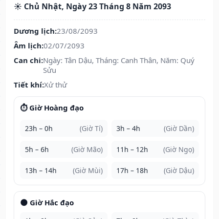
☀️ Chủ Nhật, Ngày 23 Tháng 8 Năm 2093
Dương lịch:
23/08/2093
Âm lịch:
02/07/2093
Can chi:
Ngày: Tân Dậu, Tháng: Canh Thân, Năm: Quý
Sửu
Tiết khí:
Xử thử
⏱️ Giờ Hoàng đạo
23h – 0h
(Giờ Tí)
3h – 4h
(Giờ Dần)
5h – 6h
(Giờ Mão)
11h – 12h
(Giờ Ngọ)
13h – 14h
(Giờ Mùi)
17h – 18h
(Giờ Dậu)
🌑 Giờ Hắc đạo