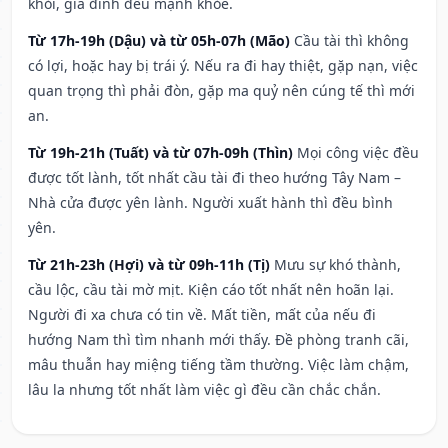
khỏi, gia đình đều mạnh khỏe.
Từ 17h-19h (Dậu) và từ 05h-07h (Mão)
Cầu tài thì không
có lợi, hoặc hay bị trái ý. Nếu ra đi hay thiệt, gặp nạn, việc
quan trọng thì phải đòn, gặp ma quỷ nên cúng tế thì mới
an.
Từ 19h-21h (Tuất) và từ 07h-09h (Thìn)
Mọi công việc đều
được tốt lành, tốt nhất cầu tài đi theo hướng Tây Nam –
Nhà cửa được yên lành. Người xuất hành thì đều bình
yên.
Từ 21h-23h (Hợi) và từ 09h-11h (Tị)
Mưu sự khó thành,
cầu lộc, cầu tài mờ mịt. Kiện cáo tốt nhất nên hoãn lại.
Người đi xa chưa có tin về. Mất tiền, mất của nếu đi
hướng Nam thì tìm nhanh mới thấy. Đề phòng tranh cãi,
mâu thuẫn hay miệng tiếng tầm thường. Việc làm chậm,
lâu la nhưng tốt nhất làm việc gì đều cần chắc chắn.