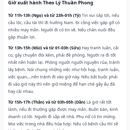
Giờ xuất hành Theo Lý Thuần Phong
Từ 11h-13h (Ngọ) và từ 23h-01h (Tý)
Tin vui sắp tới, nếu
cầu lộc, cầu tài thì đi hướng Nam. Đi công việc gặp gỡ có
nhiều may mắn. Người đi có tin về. Nếu chăn nuôi đều
gặp thuận lợi.
Từ 13h-15h (Mùi) và từ 01-03h (Sửu)
Hay tranh luận, cãi
cọ, gây chuyện đói kém, phải đề phòng. Người ra đi tốt
nhất nên hoãn lại. Phòng người người nguyền rủa, tránh
lây bệnh. Nói chung những việc như hội họp, tranh luận,
việc quan,…nên tránh đi vào giờ này. Nếu bắt buộc phải
đi vào giờ này thì nên giữ miệng để hạn ché gây ẩu đả
hay cãi nhau.
Từ 15h-17h (Thân) và từ 03h-05h (Dần)
Là giờ rất tốt
lành, nếu đi thường gặp được may mắn. Buôn bán, kinh
doanh có lời. Người đi sắp về nhà. Phụ nữ có tin mừng.
Mọi việc trong nhà đều hòa hợp. Nếu có bệnh cầu thì sẽ