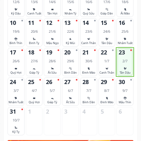
12/6
13/6
14/6
15/6
16/6
17/6
18/6
🐓
🐕
🐖
🐀
🐂
🐅
🐈
Kỷ Dậu
Canh Tuất
Tân Hợi
Nhâm Tý
Quý Sửu
Giáp Dần
Ất Mão
10
11
12
13
14
15
16
19/6
20/6
21/6
22/6
23/6
24/6
25/6
🐉
🐍
🐎
🐐
🐒
🐓
🐕
Bính Thìn
Đinh Tỵ
Mậu Ngọ
Kỷ Mùi
Canh Thân
Tân Dậu
Nhâm Tuất
17
18
19
20
21
22
23
26/6
27/6
28/6
29/6
30/6
1/7
2/7
🐖
🐀
🐂
🐅
🐈
🐒
🐓
Quý Hợi
Giáp Tý
Ất Sửu
Bính Dần
Đinh Mão
Canh Thân
Tân Dậu
24
25
26
27
28
29
30
3/7
4/7
5/7
6/7
7/7
8/7
9/7
🐕
🐖
🐀
🐂
🐅
🐈
🐉
Nhâm Tuất
Quý Hợi
Giáp Tý
Ất Sửu
Bính Dần
Đinh Mão
Mậu Thìn
31
1
2
3
4
5
6
10/7
🐍
Kỷ Tỵ