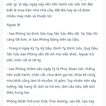
việc gì. Vì vậy, ngày này nên tiến hành các việc lớn đặc
biệt là mua bán như nhà cửa, đất đai hay xe cộ được
nhiều may mắn và thuận lợi.
Ngoại lệ
:
- Sao Phòng tại Đinh Sửu hay Tân Sửu đều tốt. Tại Dậu thì
càng tốt hơn, vì Sao Phòng Đăng Viên tại Dậu.
- Trong 6 ngày Kỷ Tỵ, Kỷ Dậu, Đinh Tỵ, Đinh Sửu, Quý Dậu,
Tân Sửu Sao Phòng vẫn tốt với mọi việc khác. Ngoại trừ
việc chôn cất là rất kỵ.
- Sao Phòng nhằm vào ngày Tỵ là Phục Đoạn Sát: chẳng
nên xuất hành, chôn cất, chia lãnh gia tài, thừa kế cũng
như khởi công làm lò nhuộm, lò gốm. Tuy nhiên nên xây
tường, lấp hang lỗ, dứt vú trẻ em, làm cầu tiêu, kết dứt
điều hung hại.
Phòng Nhật Thố (con thỏ): Thái dương, sao tốt. Sao này