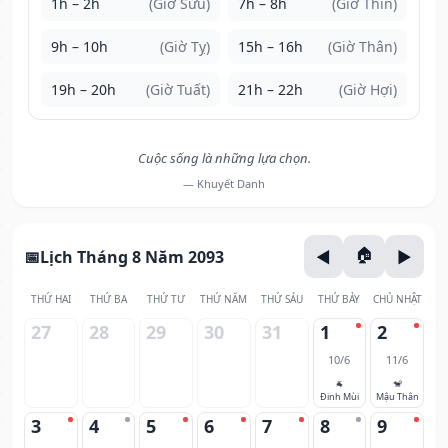
1h – 2h
(Giờ Sửu)
7h – 8h
(Giờ Thìn)
9h – 10h
(Giờ Tỵ)
15h – 16h
(Giờ Thân)
19h – 20h
(Giờ Tuất)
21h – 22h
(Giờ Hợi)
Cuộc sống là những lựa chọn.
— Khuyết Danh
Lịch Tháng 8 Năm 2093
THỨ HAI
THỨ BA
THỨ TƯ
THỨ NĂM
THỨ SÁU
THỨ BẢY
CHỦ NHẬT
27
28
29
30
31
1
2
10/6
11/6
🐐
🐒
Đinh Mùi
Mậu Thân
3
4
5
6
7
8
9