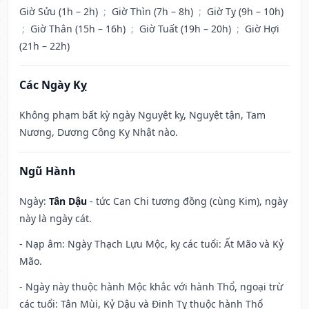
Giờ Sửu (1h – 2h)
;
Giờ Thìn (7h – 8h)
;
Giờ Tỵ (9h – 10h)
;
Giờ Thân (15h – 16h)
;
Giờ Tuất (19h – 20h)
;
Giờ Hợi
(21h – 22h)
Các Ngày Kỵ
Không phạm bất kỳ ngày Nguyệt kỵ, Nguyệt tận, Tam
Nương, Dương Công Kỵ Nhật nào.
Ngũ Hành
Ngày:
Tân Dậu
- tức Can Chi tương đồng (cùng Kim), ngày
này là ngày cát.
- Nạp âm: Ngày Thạch Lựu Mộc, kỵ các tuổi: Ất Mão và Kỷ
Mão.
- Ngày này thuộc hành Mộc khắc với hành Thổ, ngoại trừ
các tuổi: Tân Mùi, Kỷ Dậu và Đinh Tỵ thuộc hành Thổ