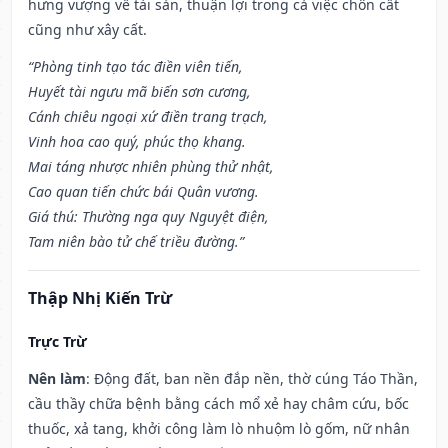
hưng vượng về tài sản, thuận lợi trong cả việc chôn cất
cũng như xây cất.
“Phòng tinh tạo tác điền viên tiến,
Huyết tài ngưu mã biến sơn cương,
Cánh chiêu ngoại xứ điền trang trạch,
Vinh hoa cao quý, phúc thọ khang.
Mai táng nhược nhiên phùng thử nhật,
Cao quan tiến chức bái Quân vương.
Giá thú: Thường nga quy Nguyệt điện,
Tam niên bào tử chế triều đường.”
Thập Nhị Kiến Trừ
Trực Trừ
Nên làm
: Động đất, ban nền đắp nền, thờ cúng Táo Thần,
cầu thầy chữa bệnh bằng cách mổ xẻ hay châm cứu, bốc
thuốc, xả tang, khởi công làm lò nhuộm lò gốm, nữ nhân