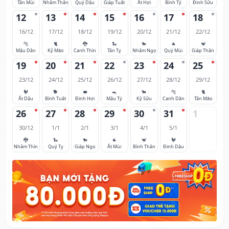
Tân Mùi
Nhâm Thân
Quý Dậu
Giáp Tuất
Ất Hợi
Bính Tý
Đinh Sửu
12
13
14
15
16
17
18
16/12
17/12
18/12
19/12
20/12
21/12
22/12
🐅
🐈
🐉
🐍
🐎
🐐
🐒
Mậu Dần
Kỷ Mão
Canh Thìn
Tân Tỵ
Nhâm Ngọ
Quý Mùi
Giáp Thân
19
20
21
22
23
24
25
23/12
24/12
25/12
26/12
27/12
28/12
29/12
🐓
🐕
🐖
🐀
🐂
🐅
🐈
Ất Dậu
Bính Tuất
Đinh Hợi
Mậu Tý
Kỷ Sửu
Canh Dần
Tân Mão
26
27
28
29
30
31
1
30/12
1/1
2/1
3/1
4/1
5/1
🐉
🐍
🐎
🐐
🐒
🐓
Nhâm Thìn
Quý Tỵ
Giáp Ngọ
Ất Mùi
Bính Thân
Đinh Dậu