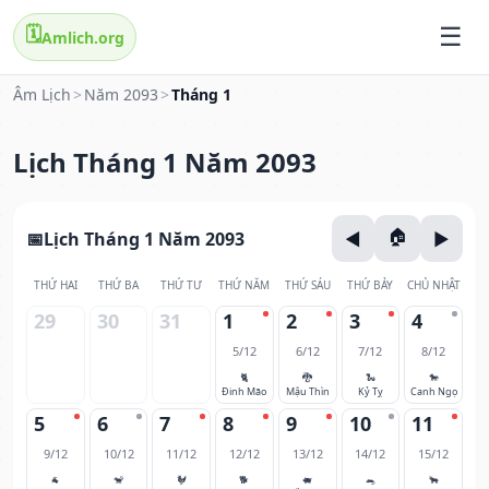
🗓️
Amlich.org
Âm Lịch
>
Năm 2093
>
Tháng 1
Lịch Tháng 1 Năm 2093
Lịch Tháng 1 Năm 2093
THỨ HAI
THỨ BA
THỨ TƯ
THỨ NĂM
THỨ SÁU
THỨ BẢY
CHỦ NHẬT
29
30
31
1
2
3
4
5/12
6/12
7/12
8/12
🐈
🐉
🐍
🐎
Đinh Mão
Mậu Thìn
Kỷ Tỵ
Canh Ngọ
5
6
7
8
9
10
11
9/12
10/12
11/12
12/12
13/12
14/12
15/12
🐐
🐒
🐓
🐕
🐖
🐀
🐂