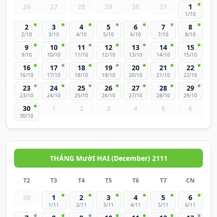
26
27
28
29
30
31
1
1/10
2
3
4
5
6
7
8
2/10
3/10
4/10
5/10
6/10
7/10
8/10
9
10
11
12
13
14
15
9/10
10/10
11/10
12/10
13/10
14/10
15/10
16
17
18
19
20
21
22
16/10
17/10
18/10
19/10
20/10
21/10
22/10
23
24
25
26
27
28
29
23/10
24/10
25/10
26/10
27/10
28/10
29/10
30
1
2
3
4
5
6
30/10
THÁNG MườI HAI (December) 2111
T2
T3
T4
T5
T6
T7
CN
30
1
2
3
4
5
6
1/11
2/11
3/11
4/11
5/11
6/11