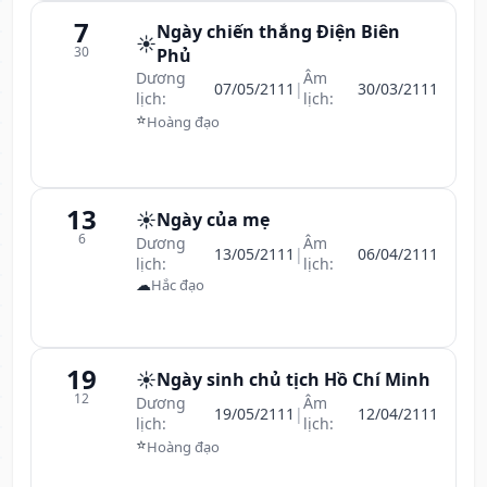
7
Ngày chiến thắng Điện Biên
☀️
30
Phủ
Dương
Âm
07/05/2111
|
30/03/2111
lịch:
lịch:
⭐
Hoàng đạo
13
☀️
Ngày của mẹ
6
Dương
Âm
13/05/2111
|
06/04/2111
lịch:
lịch:
☁
Hắc đạo
19
☀️
Ngày sinh chủ tịch Hồ Chí Minh
12
Dương
Âm
19/05/2111
|
12/04/2111
lịch:
lịch:
⭐
Hoàng đạo