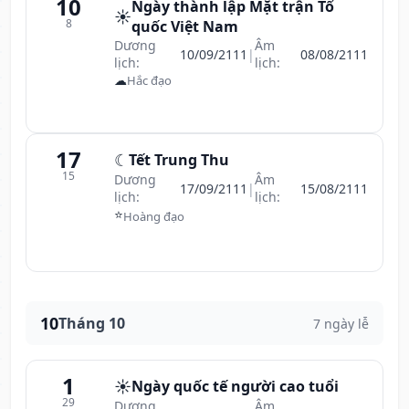
10
Ngày thành lập Mặt trận Tổ
☀️
8
quốc Việt Nam
Dương
Âm
10/09/2111
|
08/08/2111
lịch:
lịch:
☁
Hắc đạo
17
☾
Tết Trung Thu
15
Dương
Âm
17/09/2111
|
15/08/2111
lịch:
lịch:
⭐
Hoàng đạo
10
Tháng 10
7 ngày lễ
1
☀️
Ngày quốc tế người cao tuổi
29
Dương
Âm