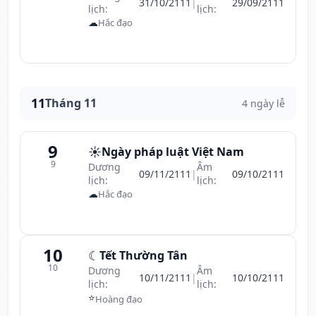
31/10/2111
|
29/09/2111
lịch:
lịch:
☁
Hắc đạo
11
Tháng 11
4 ngày lễ
9
☀️
Ngày pháp luật Việt Nam
9
Dương
Âm
09/11/2111
|
09/10/2111
lịch:
lịch:
☁
Hắc đạo
10
☾
Tết Thường Tân
10
Dương
Âm
10/11/2111
|
10/10/2111
lịch:
lịch:
⭐
Hoàng đạo