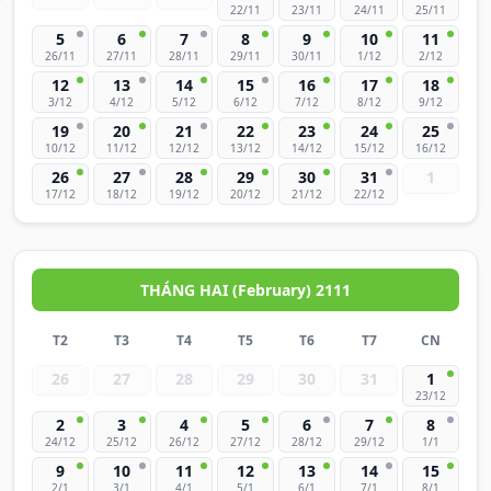
22/11
23/11
24/11
25/11
5
6
7
8
9
10
11
26/11
27/11
28/11
29/11
30/11
1/12
2/12
12
13
14
15
16
17
18
3/12
4/12
5/12
6/12
7/12
8/12
9/12
19
20
21
22
23
24
25
10/12
11/12
12/12
13/12
14/12
15/12
16/12
26
27
28
29
30
31
1
17/12
18/12
19/12
20/12
21/12
22/12
THÁNG HAI (February) 2111
T2
T3
T4
T5
T6
T7
CN
26
27
28
29
30
31
1
23/12
2
3
4
5
6
7
8
24/12
25/12
26/12
27/12
28/12
29/12
1/1
9
10
11
12
13
14
15
2/1
3/1
4/1
5/1
6/1
7/1
8/1