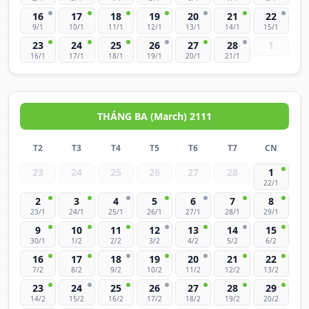
16
17
18
19
20
21
22
9/1
10/1
11/1
12/1
13/1
14/1
15/1
23
24
25
26
27
28
1
16/1
17/1
18/1
19/1
20/1
21/1
THÁNG BA (March) 2111
T2
T3
T4
T5
T6
T7
CN
23
24
25
26
27
28
1
22/1
2
3
4
5
6
7
8
23/1
24/1
25/1
26/1
27/1
28/1
29/1
9
10
11
12
13
14
15
30/1
1/2
2/2
3/2
4/2
5/2
6/2
16
17
18
19
20
21
22
7/2
8/2
9/2
10/2
11/2
12/2
13/2
23
24
25
26
27
28
29
14/2
15/2
16/2
17/2
18/2
19/2
20/2