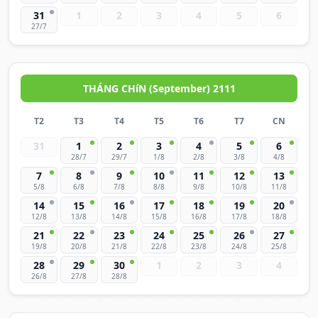
31
1
2
3
4
5
6
27/7
THÁNG CHíN (September) 2111
T2
T3
T4
T5
T6
T7
CN
31
1
2
3
4
5
6
28/7
29/7
1/8
2/8
3/8
4/8
7
8
9
10
11
12
13
5/8
6/8
7/8
8/8
9/8
10/8
11/8
14
15
16
17
18
19
20
12/8
13/8
14/8
15/8
16/8
17/8
18/8
21
22
23
24
25
26
27
19/8
20/8
21/8
22/8
23/8
24/8
25/8
28
29
30
1
2
3
4
26/8
27/8
28/8