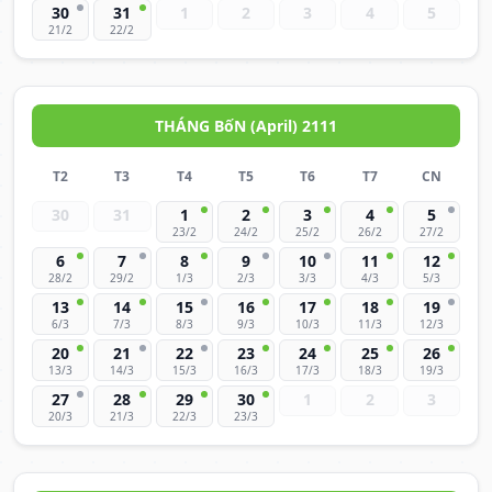
30
31
1
2
3
4
5
21/2
22/2
THÁNG BốN (April) 2111
T2
T3
T4
T5
T6
T7
CN
30
31
1
2
3
4
5
23/2
24/2
25/2
26/2
27/2
6
7
8
9
10
11
12
28/2
29/2
1/3
2/3
3/3
4/3
5/3
13
14
15
16
17
18
19
6/3
7/3
8/3
9/3
10/3
11/3
12/3
20
21
22
23
24
25
26
13/3
14/3
15/3
16/3
17/3
18/3
19/3
27
28
29
30
1
2
3
20/3
21/3
22/3
23/3