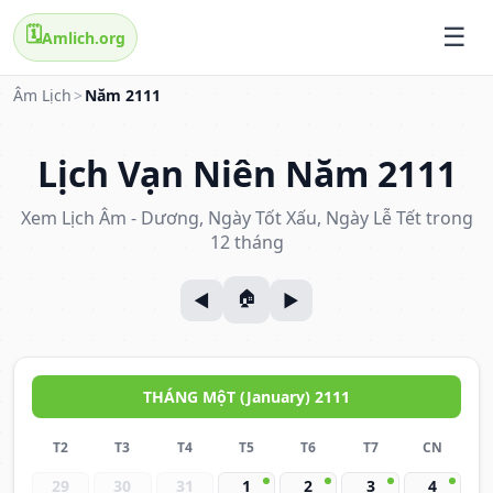
🗓️
Amlich.org
Âm Lịch
>
Năm 2111
Lịch Vạn Niên Năm 2111
Xem Lịch Âm - Dương, Ngày Tốt Xấu, Ngày Lễ Tết trong
12 tháng
THÁNG MộT (January) 2111
T2
T3
T4
T5
T6
T7
CN
29
30
31
1
2
3
4