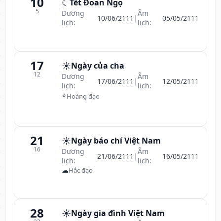
10
☾
Tết Đoan Ngọ
5
Dương
Âm
10/06/2111
|
05/05/2111
lịch:
lịch:
17
☀️
Ngày của cha
12
Dương
Âm
17/06/2111
|
12/05/2111
lịch:
lịch:
⭐
Hoàng đạo
21
☀️
Ngày báo chí Việt Nam
16
Dương
Âm
21/06/2111
|
16/05/2111
lịch:
lịch:
☁
Hắc đạo
28
☀️
Ngày gia đình Việt Nam