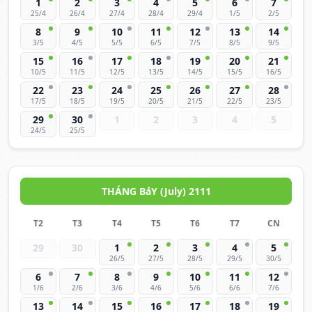
1
2
3
4
5
6
7
25/4
26/4
27/4
28/4
29/4
1/5
2/5
8
9
10
11
12
13
14
3/5
4/5
5/5
6/5
7/5
8/5
9/5
15
16
17
18
19
20
21
10/5
11/5
12/5
13/5
14/5
15/5
16/5
22
23
24
25
26
27
28
17/5
18/5
19/5
20/5
21/5
22/5
23/5
29
30
1
2
3
4
5
24/5
25/5
THÁNG BảY (July) 2111
T2
T3
T4
T5
T6
T7
CN
29
30
1
2
3
4
5
26/5
27/5
28/5
29/5
30/5
6
7
8
9
10
11
12
1/6
2/6
3/6
4/6
5/6
6/6
7/6
13
14
15
16
17
18
19