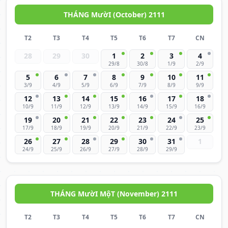
THÁNG MườI (October) 2111
T2
T3
T4
T5
T6
T7
CN
28
29
30
1
2
3
4
29/8
30/8
1/9
2/9
5
6
7
8
9
10
11
3/9
4/9
5/9
6/9
7/9
8/9
9/9
12
13
14
15
16
17
18
10/9
11/9
12/9
13/9
14/9
15/9
16/9
19
20
21
22
23
24
25
17/9
18/9
19/9
20/9
21/9
22/9
23/9
26
27
28
29
30
31
1
24/9
25/9
26/9
27/9
28/9
29/9
THÁNG MườI MộT (November) 2111
T2
T3
T4
T5
T6
T7
CN