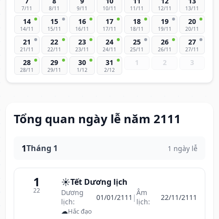
7
8
9
10
11
12
13
7/11
8/11
9/11
10/11
11/11
12/11
13/11
14
15
16
17
18
19
20
14/11
15/11
16/11
17/11
18/11
19/11
20/11
21
22
23
24
25
26
27
21/11
22/11
23/11
24/11
25/11
26/11
27/11
28
29
30
31
1
2
3
28/11
29/11
1/12
2/12
Tổng quan ngày lễ năm 2111
1
Tháng 1
1 ngày lễ
1
☀️
Tết Dương lịch
22
Dương
Âm
01/01/2111
|
22/11/2111
lịch:
lịch:
☁
Hắc đạo