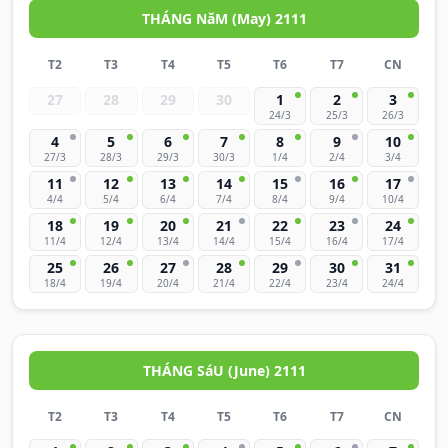
THÁNG NăM (May) 2111
T2
T3
T4
T5
T6
T7
CN
27
28
29
30
1
2
3
24/3
25/3
26/3
4
5
6
7
8
9
10
27/3
28/3
29/3
30/3
1/4
2/4
3/4
11
12
13
14
15
16
17
4/4
5/4
6/4
7/4
8/4
9/4
10/4
18
19
20
21
22
23
24
11/4
12/4
13/4
14/4
15/4
16/4
17/4
25
26
27
28
29
30
31
18/4
19/4
20/4
21/4
22/4
23/4
24/4
THÁNG SáU (June) 2111
T2
T3
T4
T5
T6
T7
CN