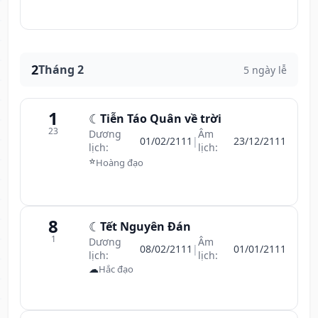
2
Tháng 2
5 ngày lễ
1
☾
Tiễn Táo Quân về trời
23
Dương
Âm
01/02/2111
|
23/12/2111
lịch:
lịch:
⭐
Hoàng đạo
8
☾
Tết Nguyên Đán
1
Dương
Âm
08/02/2111
|
01/01/2111
lịch:
lịch:
☁
Hắc đạo