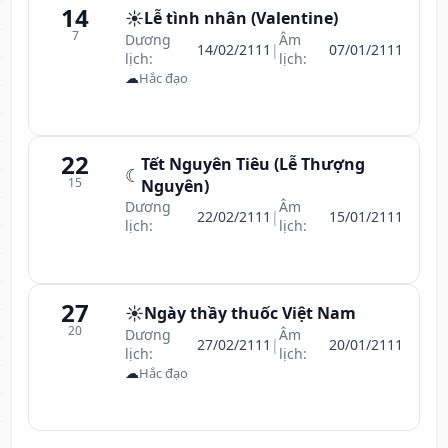
14
☀️
Lễ tình nhân (Valentine)
7
Dương
Âm
14/02/2111
|
07/01/2111
lịch:
lịch:
☁
Hắc đạo
22
Tết Nguyên Tiêu (Lễ Thượng
☾
15
Nguyên)
Dương
Âm
22/02/2111
|
15/01/2111
lịch:
lịch:
27
☀️
Ngày thầy thuốc Việt Nam
20
Dương
Âm
27/02/2111
|
20/01/2111
lịch:
lịch:
☁
Hắc đạo