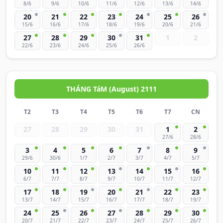
8/6
9/6
10/6
11/6
12/6
13/6
14/6
20
21
22
23
24
25
26
15/6
16/6
17/6
18/6
19/6
20/6
21/6
27
28
29
30
31
1
2
22/6
23/6
24/6
25/6
26/6
THÁNG TáM (August) 2111
T2
T3
T4
T5
T6
T7
CN
27
28
29
30
31
1
2
27/6
28/6
3
4
5
6
7
8
9
29/6
30/6
1/7
2/7
3/7
4/7
5/7
10
11
12
13
14
15
16
6/7
7/7
8/7
9/7
10/7
11/7
12/7
17
18
19
20
21
22
23
13/7
14/7
15/7
16/7
17/7
18/7
19/7
24
25
26
27
28
29
30
20/7
21/7
22/7
23/7
24/7
25/7
26/7