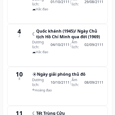
01/10/2111
|
29/08/2111
lịch:
lịch:
☁
Hắc đạo
4
Quốc khánh (1945)/ Ngày Chủ
☾
2
tịch Hồ Chí Minh qua đời (1969)
Dương
Âm
04/10/2111
|
02/09/2111
lịch:
lịch:
☁
Hắc đạo
10
☀️
Ngày giải phóng thủ đô
8
Dương
Âm
10/10/2111
|
08/09/2111
lịch:
lịch:
⭐
Hoàng đạo
11
☾
Tết Trùng Cửu