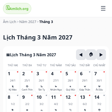
🗓️
Amlich.org
Âm Lịch
>
Năm 2027
>
Tháng 3
Lịch Tháng 3 Năm 2027
Lịch Tháng 3 Năm 2027
THỨ HAI
THỨ BA
THỨ TƯ
THỨ NĂM
THỨ SÁU
THỨ BẢY
CHỦ NHẬT
1
2
3
4
5
6
7
24/1
25/1
26/1
27/1
28/1
29/1
30/1
🐈
🐉
🐍
🐎
🐐
🐒
🐓
Kỷ Mão
Canh Thìn
Tân Tỵ
Nhâm Ngọ
Quý Mùi
Giáp Thân
Ất Dậu
8
9
10
11
12
13
14
1/2
2/2
3/2
4/2
5/2
6/2
7/2
🐕
🐖
🐀
🐂
🐅
🐈
🐉