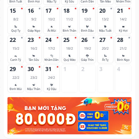
Bính Tuất
Đinh Hợi
Mậu Tý
Kỷ Sửu
Canh Dần
Tân Mão
Nhâm Thìn
15
16
17
18
19
20
21
8/2
9/2
10/2
11/2
12/2
13/2
14/2
🐍
🐎
🐐
🐒
🐓
🐕
🐖
Quý Tỵ
Giáp Ngọ
Ất Mùi
Bính Thân
Đinh Dậu
Mậu Tuất
Kỷ Hợi
22
23
24
25
26
27
28
15/2
16/2
17/2
18/2
19/2
20/2
21/2
🐀
🐂
🐅
🐈
🐉
🐍
🐎
Canh Tý
Tân Sửu
Nhâm Dần
Quý Mão
Giáp Thìn
Ất Tỵ
Bính Ngọ
29
30
31
1
2
3
4
22/2
23/2
24/2
🐐
🐒
🐓
Đinh Mùi
Mậu Thân
Kỷ Dậu