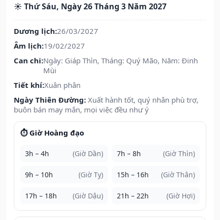
☀️ Thứ Sáu, Ngày 26 Tháng 3 Năm 2027
Dương lịch:
26/03/2027
Âm lịch:
19/02/2027
Can chi:
Ngày: Giáp Thìn, Tháng: Quý Mão, Năm: Đinh
Mùi
Tiết khí:
Xuân phân
Ngày Thiên Đường:
Xuất hành tốt, quý nhân phù trợ,
buôn bán may mắn, mọi việc đều như ý
⏱️ Giờ Hoàng đạo
3h – 4h
(Giờ Dần)
7h – 8h
(Giờ Thìn)
9h – 10h
(Giờ Tỵ)
15h – 16h
(Giờ Thân)
17h – 18h
(Giờ Dậu)
21h – 22h
(Giờ Hợi)