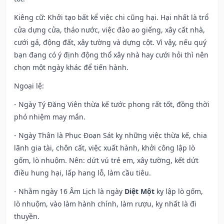
Kiêng cữ
: Khởi tạo bất kể việc chi cũng hại. Hại nhất là trổ
cửa dựng cửa, tháo nước, việc đào ao giếng, xây cất nhà,
cưới gả, động đất, xây tường và dựng cột. Vì vậy, nếu quý
bạn đang có ý định động thổ xây nhà hay cưới hỏi thì nên
chọn một ngày khác để tiến hành.
Ngoại lệ
:
- Ngày Tý Đăng Viên thừa kế tước phong rất tốt, đồng thời
phó nhiệm may mắn.
- Ngày Thân là Phục Đoạn Sát kỵ những việc thừa kế, chia
lãnh gia tài, chôn cất, việc xuất hành, khởi công lập lò
gốm, lò nhuộm. Nên: dứt vú trẻ em, xây tường, kết dứt
điều hung hại, lấp hang lỗ, làm cầu tiêu.
- Nhằm ngày 16 Âm Lịch là ngày
Diệt Một
kỵ lập lò gốm,
lò nhuộm, vào làm hành chính, làm rượu, kỵ nhất là đi
thuyền.