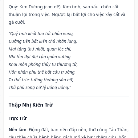
Quỷ: Kim Dương (con dê): Kim tinh, sao xấu. chôn cất
thuận lợi trong việc. Ngược lại bất lợi cho việc xây cất và
gả cưới.
“Quỷ tinh khởi tạo tất nhân vong,
Đường tiền bất kiến chủ nhân lang,
Mai táng thử nhật, quan lộc chí,
Nhi tôn đại đại cận quân vương.
Khai môn phóng thủy tu thương tử,
Hôn nhân phu thê bất cửu trường.
Tu thổ trúc tường thương sản nữ,
Thủ phù song nữ lệ uông uông.”
Thập Nhị Kiến Trừ
Trực Trừ
Nên làm
: Động đất, ban nền đắp nền, thờ cúng Táo Thần,
cầu thầy chữa bệnh bằng cách mổ xẻ hay châm cứu, bốc