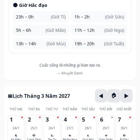
🌑 Giờ Hắc đạo
23h – 0h
(Giờ Tí)
1h – 2h
(Giờ Sửu)
5h – 6h
(Giờ Mão)
11h – 12h
(Giờ Ngọ)
13h – 14h
(Giờ Mùi)
19h – 20h
(Giờ Tuất)
Cuộc sống là những gì bạn tạo ra.
— Khuyết Danh
Lịch Tháng 3 Năm 2027
THỨ HAI
THỨ BA
THỨ TƯ
THỨ NĂM
THỨ SÁU
THỨ BẢY
CHỦ NHẬT
1
2
3
4
5
6
7
24/1
25/1
26/1
27/1
28/1
29/1
30/1
🐈
🐉
🐍
🐎
🐐
🐒
🐓
Kỷ Mão
Canh Thìn
Tân Tỵ
Nhâm Ngọ
Quý Mùi
Giáp Thân
Ất Dậu