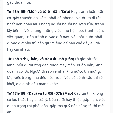
gặp thuận lợi.
Từ 13h-15h (Mùi) và từ 01-03h (Sửu)
Hay tranh luận, cãi
cọ, gây chuyện đói kém, phải đề phòng. Người ra đi tốt
nhất nên hoãn lại. Phòng người người nguyền rủa, tránh
lây bệnh. Nói chung những việc như hội họp, tranh luận,
việc quan,…nên tránh đi vào giờ này. Nếu bắt buộc phải
đi vào giờ này thì nên giữ miệng để hạn ché gây ẩu đả
hay cãi nhau.
Từ 15h-17h (Thân) và từ 03h-05h (Dần)
Là giờ rất tốt
lành, nếu đi thường gặp được may mắn. Buôn bán, kinh
doanh có lời. Người đi sắp về nhà. Phụ nữ có tin mừng.
Mọi việc trong nhà đều hòa hợp. Nếu có bệnh cầu thì sẽ
khỏi, gia đình đều mạnh khỏe.
Từ 17h-19h (Dậu) và từ 05h-07h (Mão)
Cầu tài thì không
có lợi, hoặc hay bị trái ý. Nếu ra đi hay thiệt, gặp nạn, việc
quan trọng thì phải đòn, gặp ma quỷ nên cúng tế thì mới
an.