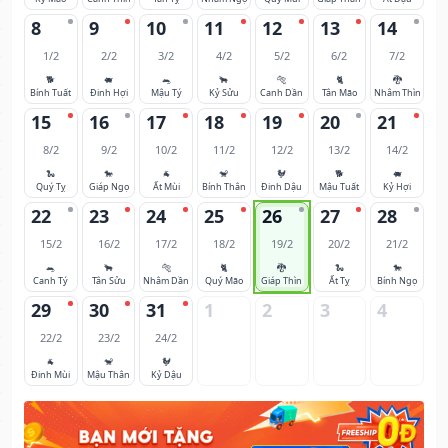
8
9
10
11
12
13
14
1/2
2/2
3/2
4/2
5/2
6/2
7/2
🐕
🐖
🐀
🐂
🐅
🐈
🐉
Bính Tuất
Đinh Hợi
Mậu Tý
Kỷ Sửu
Canh Dần
Tân Mão
Nhâm Thìn
15
16
17
18
19
20
21
8/2
9/2
10/2
11/2
12/2
13/2
14/2
🐍
🐎
🐐
🐒
🐓
🐕
🐖
Quý Tỵ
Giáp Ngọ
Ất Mùi
Bính Thân
Đinh Dậu
Mậu Tuất
Kỷ Hợi
22
23
24
25
26
27
28
15/2
16/2
17/2
18/2
19/2
20/2
21/2
🐀
🐂
🐅
🐈
🐉
🐍
🐎
Canh Tý
Tân Sửu
Nhâm Dần
Quý Mão
Giáp Thìn
Ất Tỵ
Bính Ngọ
29
30
31
1
2
3
4
22/2
23/2
24/2
🐐
🐒
🐓
Đinh Mùi
Mậu Thân
Kỷ Dậu