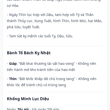
sợ Hỏa.
- Ngày Thìn lục hợp với Dậu, tam hợp với Tý và Thân
thành Thủy cục. Xung Tuất, hình Thìn, hình Mùi, hại Mão,
phá Sửu, tuyệt Tuất.
- Tam Sát kỵ mệnh các tuổi Tỵ, Dậu, Sửu.
Bành Tổ Bách Kỵ Nhật
-
Giáp
: “Bất khai thương tài vật hao vong” - Không nên
tiến hành mở kho tránh tiền của hao mất
-
Thìn
: “Bất khốc khấp tất chủ trọng tang” - Không nên
khóc lóc để tránh chủ có trùng tang
Khổng Minh Lục Diệu
Ngày:
Tốc Hỷ
- tức ngày Tốt vừa.