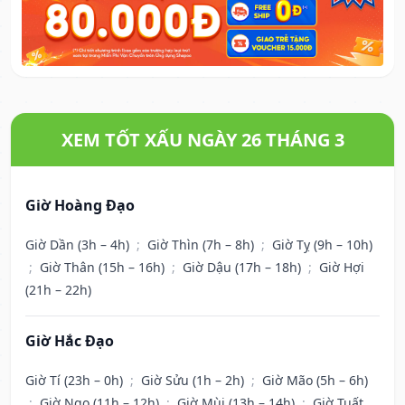
XEM TỐT XẤU NGÀY 26 THÁNG 3
Giờ Hoàng Đạo
Giờ Dần (3h – 4h)
;
Giờ Thìn (7h – 8h)
;
Giờ Tỵ (9h – 10h)
;
Giờ Thân (15h – 16h)
;
Giờ Dậu (17h – 18h)
;
Giờ Hợi
(21h – 22h)
Giờ Hắc Đạo
Giờ Tí (23h – 0h)
;
Giờ Sửu (1h – 2h)
;
Giờ Mão (5h – 6h)
;
Giờ Ngọ (11h – 12h)
;
Giờ Mùi (13h – 14h)
;
Giờ Tuất