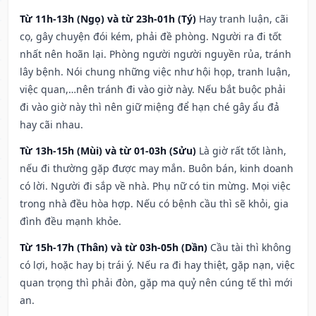
Từ 11h-13h (Ngọ) và từ 23h-01h (Tý)
Hay tranh luận, cãi
cọ, gây chuyện đói kém, phải đề phòng. Người ra đi tốt
nhất nên hoãn lại. Phòng người người nguyền rủa, tránh
lây bệnh. Nói chung những việc như hội họp, tranh luận,
việc quan,…nên tránh đi vào giờ này. Nếu bắt buộc phải
đi vào giờ này thì nên giữ miệng để hạn ché gây ẩu đả
hay cãi nhau.
Từ 13h-15h (Mùi) và từ 01-03h (Sửu)
Là giờ rất tốt lành,
nếu đi thường gặp được may mắn. Buôn bán, kinh doanh
có lời. Người đi sắp về nhà. Phụ nữ có tin mừng. Mọi việc
trong nhà đều hòa hợp. Nếu có bệnh cầu thì sẽ khỏi, gia
đình đều mạnh khỏe.
Từ 15h-17h (Thân) và từ 03h-05h (Dần)
Cầu tài thì không
có lợi, hoặc hay bị trái ý. Nếu ra đi hay thiệt, gặp nạn, việc
quan trọng thì phải đòn, gặp ma quỷ nên cúng tế thì mới
an.