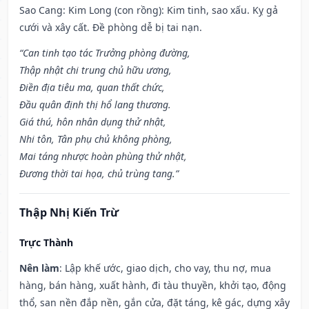
Sao Cang: Kim Long (con rồng): Kim tinh, sao xấu. Kỵ gả
cưới và xây cất. Đề phòng dễ bị tai nạn.
“Can tinh tạo tác Trưởng phòng đường,
Thập nhật chi trung chủ hữu ương,
Điền địa tiêu ma, quan thất chức,
Đầu quân định thị hổ lang thương.
Giá thú, hôn nhân dụng thử nhật,
Nhi tôn, Tân phụ chủ không phòng,
Mai táng nhược hoàn phùng thử nhật,
Đương thời tai họa, chủ trùng tang.”
Thập Nhị Kiến Trừ
Trực Thành
Nên làm
: Lập khế ước, giao dịch, cho vay, thu nợ, mua
hàng, bán hàng, xuất hành, đi tàu thuyền, khởi tạo, động
thổ, san nền đắp nền, gắn cửa, đặt táng, kê gác, dựng xây