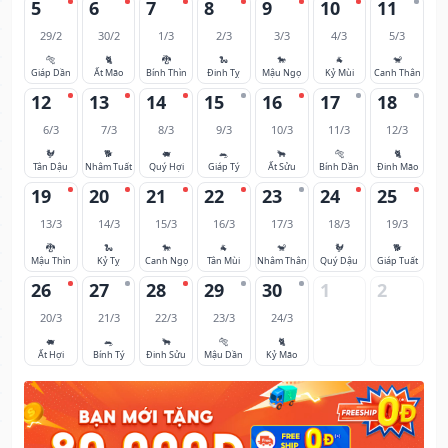
5
6
7
8
9
10
11
29/2
30/2
1/3
2/3
3/3
4/3
5/3
🐅
🐈
🐉
🐍
🐎
🐐
🐒
Giáp Dần
Ất Mão
Bính Thìn
Đinh Tỵ
Mậu Ngọ
Kỷ Mùi
Canh Thân
12
13
14
15
16
17
18
6/3
7/3
8/3
9/3
10/3
11/3
12/3
🐓
🐕
🐖
🐀
🐂
🐅
🐈
Tân Dậu
Nhâm Tuất
Quý Hợi
Giáp Tý
Ất Sửu
Bính Dần
Đinh Mão
19
20
21
22
23
24
25
13/3
14/3
15/3
16/3
17/3
18/3
19/3
🐉
🐍
🐎
🐐
🐒
🐓
🐕
Mậu Thìn
Kỷ Tỵ
Canh Ngọ
Tân Mùi
Nhâm Thân
Quý Dậu
Giáp Tuất
26
27
28
29
30
1
2
20/3
21/3
22/3
23/3
24/3
🐖
🐀
🐂
🐅
🐈
Ất Hợi
Bính Tý
Đinh Sửu
Mậu Dần
Kỷ Mão