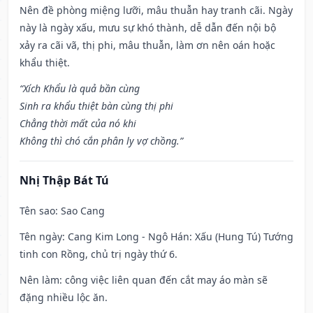
Nên đề phòng miệng lưỡi, mâu thuẫn hay tranh cãi. Ngày
này là ngày xấu, mưu sự khó thành, dễ dẫn đến nội bộ
xảy ra cãi vã, thị phi, mâu thuẫn, làm ơn nên oán hoặc
khẩu thiệt.
“Xích Khẩu là quả bần cùng
Sinh ra khẩu thiệt bàn cùng thị phi
Chẳng thời mất của nó khi
Không thì chó cắn phân ly vợ chồng.”
Nhị Thập Bát Tú
Tên sao
: Sao Cang
Tên ngày
: Cang Kim Long - Ngô Hán: Xấu (Hung Tú) Tướng
tinh con Rồng, chủ trị ngày thứ 6.
Nên làm
: công việc liên quan đến cắt may áo màn sẽ
đặng nhiều lộc ăn.