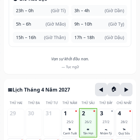
23h – 0h
(Giờ Tí)
3h – 4h
(Giờ Dần)
5h – 6h
(Giờ Mão)
9h – 10h
(Giờ Tỵ)
15h – 16h
(Giờ Thân)
17h – 18h
(Giờ Dậu)
Vạn sự khởi đầu nan.
— Tục ngữ
Lịch Tháng 4 Năm 2027
THỨ HAI
THỨ BA
THỨ TƯ
THỨ NĂM
THỨ SÁU
THỨ BẢY
CHỦ NHẬT
29
30
31
1
2
3
4
25/2
26/2
27/2
28/2
🐕
🐖
🐀
🐂
Canh Tuất
Tân Hợi
Nhâm Tý
Quý Sửu