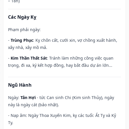
– 18h)
Các Ngày Kỵ
Phạm phải ngày:
-
Trùng Phục
: Kỵ chôn cất, cưới xin, vợ chồng xuất hành,
xây nhà, xây mồ mả.
-
Kim Thần Thất Sát
: Tránh làm những công việc quan
trọng, đi xa, ký kết hợp đồng, hay bắt đầu dự án lớn...
Ngũ Hành
Ngày:
Tân Hợi
- tức Can sinh Chi (Kim sinh Thủy), ngày
này là ngày cát (bảo nhật).
- Nạp âm: Ngày Thoa Xuyến Kim, kỵ các tuổi: Ất Tỵ và Kỷ
Tỵ.