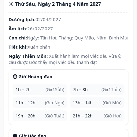
☀️ Thứ Sáu, Ngày 2 Tháng 4 Năm 2027
Dương lịch:
02/04/2027
Âm lịch:
26/02/2027
Can chi:
Ngày: Tân Hợi, Tháng: Quý Mão, Năm: Đinh Mùi
Tiết khí:
Xuân phân
Ngày Thiên Môn:
Xuất hành làm mọi việc đều vừa ý,
cầu được ước thấy mọi việc đều thành đạt
⏱️ Giờ Hoàng đạo
1h – 2h
(Giờ Sửu)
7h – 8h
(Giờ Thìn)
11h – 12h
(Giờ Ngọ)
13h – 14h
(Giờ Mùi)
19h – 20h
(Giờ Tuất)
21h – 22h
(Giờ Hợi)
🌑 Giờ Hắc đạo