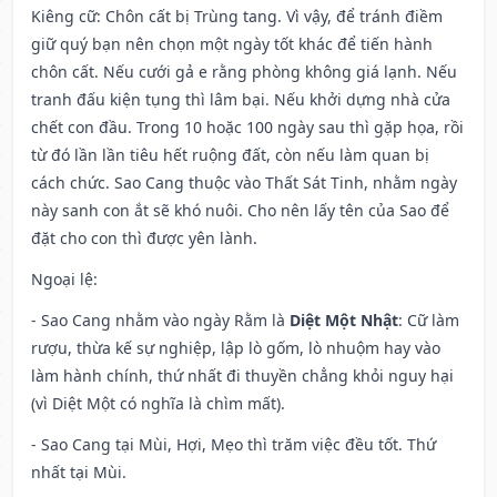
Kiêng cữ
: Chôn cất bị Trùng tang. Vì vậy, để tránh điềm
giữ quý bạn nên chọn một ngày tốt khác để tiến hành
chôn cất. Nếu cưới gả e rằng phòng không giá lạnh. Nếu
tranh đấu kiện tụng thì lâm bại. Nếu khởi dựng nhà cửa
chết con đầu. Trong 10 hoặc 100 ngày sau thì gặp họa, rồi
từ đó lần lần tiêu hết ruộng đất, còn nếu làm quan bị
cách chức. Sao Cang thuộc vào Thất Sát Tinh, nhằm ngày
này sanh con ắt sẽ khó nuôi. Cho nên lấy tên của Sao để
đặt cho con thì được yên lành.
Ngoại lệ
:
- Sao Cang nhằm vào ngày Rằm là
Diệt Một Nhật
: Cữ làm
rượu, thừa kế sự nghiệp, lập lò gốm, lò nhuộm hay vào
làm hành chính, thứ nhất đi thuyền chẳng khỏi nguy hại
(vì Diệt Một có nghĩa là chìm mất).
- Sao Cang tại Mùi, Hợi, Mẹo thì trăm việc đều tốt. Thứ
nhất tại Mùi.