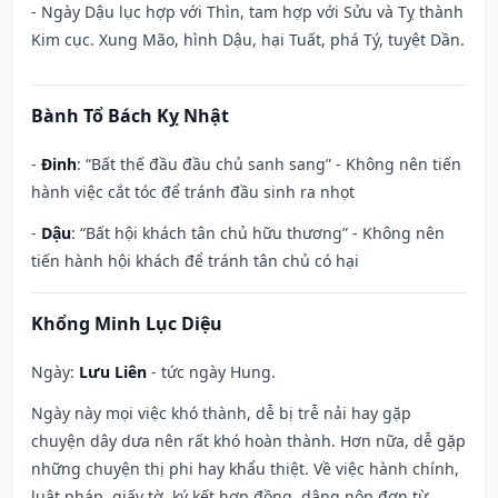
- Ngày Dậu lục hợp với Thìn, tam hợp với Sửu và Tỵ thành
Kim cục. Xung Mão, hình Dậu, hại Tuất, phá Tý, tuyệt Dần.
Bành Tổ Bách Kỵ Nhật
-
Đinh
: “Bất thế đầu đầu chủ sanh sang” - Không nên tiến
hành việc cắt tóc để tránh đầu sinh ra nhọt
-
Dậu
: “Bất hội khách tân chủ hữu thương” - Không nên
tiến hành hội khách để tránh tân chủ có hại
Khổng Minh Lục Diệu
Ngày:
Lưu Liên
- tức ngày Hung.
Ngày này mọi việc khó thành, dễ bị trễ nải hay gặp
chuyện dây dưa nên rất khó hoàn thành. Hơn nữa, dễ gặp
những chuyện thị phi hay khẩu thiệt. Về việc hành chính,
luật pháp, giấy tờ, ký kết hợp đồng, dâng nộp đơn từ