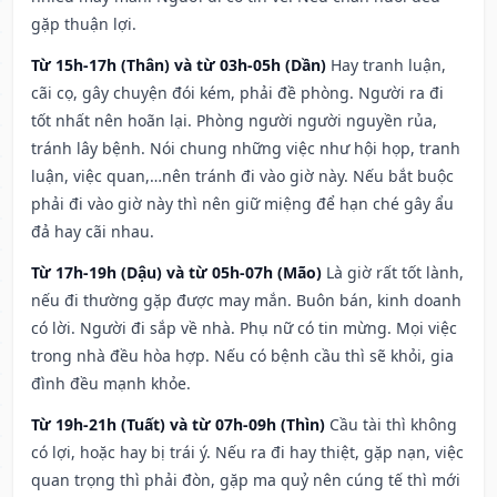
gặp thuận lợi.
Từ 15h-17h (Thân) và từ 03h-05h (Dần)
Hay tranh luận,
cãi cọ, gây chuyện đói kém, phải đề phòng. Người ra đi
tốt nhất nên hoãn lại. Phòng người người nguyền rủa,
tránh lây bệnh. Nói chung những việc như hội họp, tranh
luận, việc quan,…nên tránh đi vào giờ này. Nếu bắt buộc
phải đi vào giờ này thì nên giữ miệng để hạn ché gây ẩu
đả hay cãi nhau.
Từ 17h-19h (Dậu) và từ 05h-07h (Mão)
Là giờ rất tốt lành,
nếu đi thường gặp được may mắn. Buôn bán, kinh doanh
có lời. Người đi sắp về nhà. Phụ nữ có tin mừng. Mọi việc
trong nhà đều hòa hợp. Nếu có bệnh cầu thì sẽ khỏi, gia
đình đều mạnh khỏe.
Từ 19h-21h (Tuất) và từ 07h-09h (Thìn)
Cầu tài thì không
có lợi, hoặc hay bị trái ý. Nếu ra đi hay thiệt, gặp nạn, việc
quan trọng thì phải đòn, gặp ma quỷ nên cúng tế thì mới