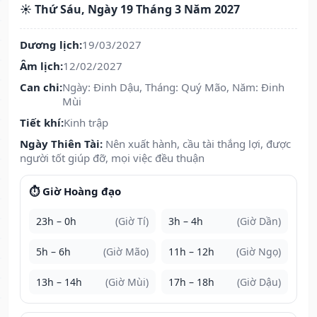
☀️ Thứ Sáu, Ngày 19 Tháng 3 Năm 2027
Dương lịch:
19/03/2027
Âm lịch:
12/02/2027
Can chi:
Ngày: Đinh Dậu, Tháng: Quý Mão, Năm: Đinh
Mùi
Tiết khí:
Kinh trập
Ngày Thiên Tài:
Nên xuất hành, cầu tài thắng lợi, được
người tốt giúp đỡ, mọi việc đều thuận
⏱️ Giờ Hoàng đạo
23h – 0h
(Giờ Tí)
3h – 4h
(Giờ Dần)
5h – 6h
(Giờ Mão)
11h – 12h
(Giờ Ngọ)
13h – 14h
(Giờ Mùi)
17h – 18h
(Giờ Dậu)