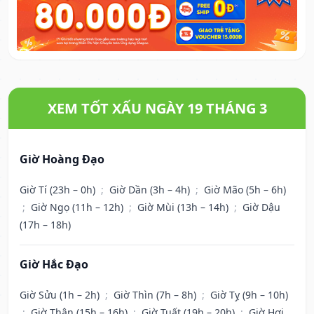
XEM TỐT XẤU NGÀY 19 THÁNG 3
Giờ Hoàng Đạo
Giờ Tí (23h – 0h)
;
Giờ Dần (3h – 4h)
;
Giờ Mão (5h – 6h)
;
Giờ Ngọ (11h – 12h)
;
Giờ Mùi (13h – 14h)
;
Giờ Dậu
(17h – 18h)
Giờ Hắc Đạo
Giờ Sửu (1h – 2h)
;
Giờ Thìn (7h – 8h)
;
Giờ Tỵ (9h – 10h)
;
Giờ Thân (15h – 16h)
;
Giờ Tuất (19h – 20h)
;
Giờ Hợi