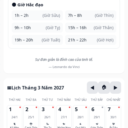
🌑 Giờ Hắc đạo
1h – 2h
(Giờ Sửu)
7h – 8h
(Giờ Thìn)
9h – 10h
(Giờ Tỵ)
15h – 16h
(Giờ Thân)
19h – 20h
(Giờ Tuất)
21h – 22h
(Giờ Hợi)
Sự đơn giản là đỉnh cao của tinh tế.
— Leonardo da Vinci
Lịch Tháng 3 Năm 2027
THỨ HAI
THỨ BA
THỨ TƯ
THỨ NĂM
THỨ SÁU
THỨ BẢY
CHỦ NHẬT
1
2
3
4
5
6
7
24/1
25/1
26/1
27/1
28/1
29/1
30/1
🐈
🐉
🐍
🐎
🐐
🐒
🐓
Kỷ Mão
Canh Thìn
Tân Tỵ
Nhâm Ngọ
Quý Mùi
Giáp Thân
Ất Dậu