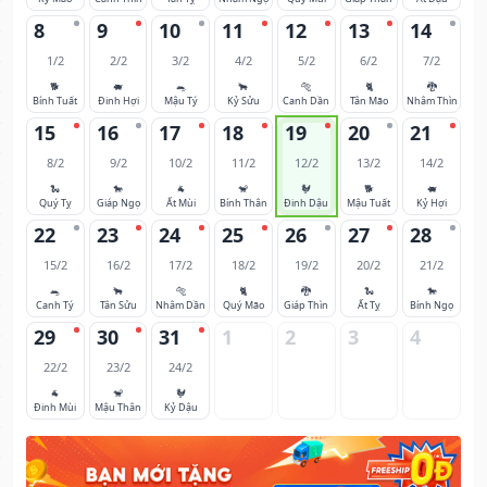
8
9
10
11
12
13
14
1/2
2/2
3/2
4/2
5/2
6/2
7/2
🐕
🐖
🐀
🐂
🐅
🐈
🐉
Bính Tuất
Đinh Hợi
Mậu Tý
Kỷ Sửu
Canh Dần
Tân Mão
Nhâm Thìn
15
16
17
18
19
20
21
8/2
9/2
10/2
11/2
12/2
13/2
14/2
🐍
🐎
🐐
🐒
🐓
🐕
🐖
Quý Tỵ
Giáp Ngọ
Ất Mùi
Bính Thân
Đinh Dậu
Mậu Tuất
Kỷ Hợi
22
23
24
25
26
27
28
15/2
16/2
17/2
18/2
19/2
20/2
21/2
🐀
🐂
🐅
🐈
🐉
🐍
🐎
Canh Tý
Tân Sửu
Nhâm Dần
Quý Mão
Giáp Thìn
Ất Tỵ
Bính Ngọ
29
30
31
1
2
3
4
22/2
23/2
24/2
🐐
🐒
🐓
Đinh Mùi
Mậu Thân
Kỷ Dậu