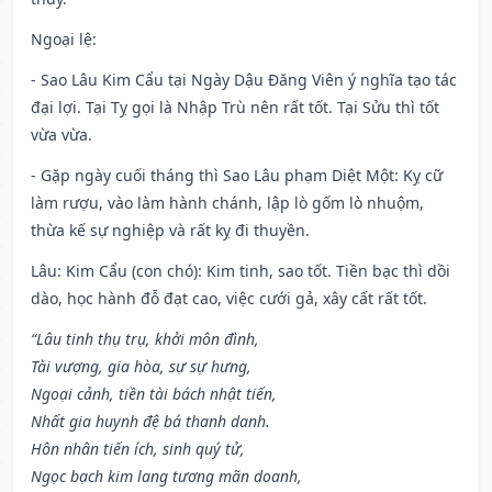
Ngoại lệ
:
- Sao Lâu Kim Cẩu tại Ngày Dậu Đăng Viên ý nghĩa tạo tác
đại lợi. Tại Tỵ gọi là Nhập Trù nên rất tốt. Tại Sửu thì tốt
vừa vừa.
- Gặp ngày cuối tháng thì Sao Lâu phạm Diệt Một: Kỵ cữ
làm rượu, vào làm hành chánh, lập lò gốm lò nhuộm,
thừa kế sự nghiệp và rất kỵ đi thuyền.
Lâu: Kim Cẩu (con chó): Kim tinh, sao tốt. Tiền bạc thì dồi
dào, học hành đỗ đạt cao, việc cưới gả, xây cất rất tốt.
“Lâu tinh thụ trụ, khởi môn đình,
Tài vượng, gia hòa, sự sự hưng,
Ngoại cảnh, tiền tài bách nhật tiến,
Nhất gia huynh đệ bá thanh danh.
Hôn nhân tiến ích, sinh quý tử,
Ngọc bạch kim lang tương mãn doanh,