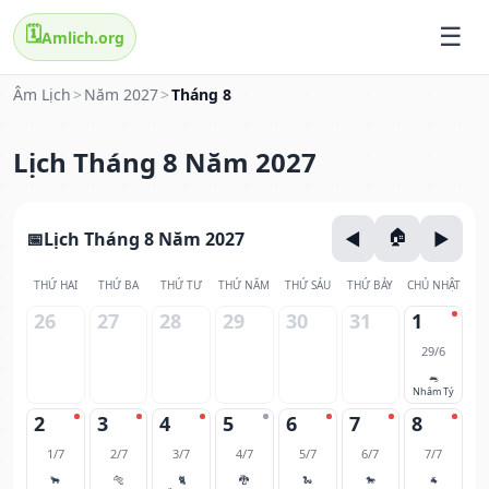
🗓️
Amlich.org
Âm Lịch
>
Năm 2027
>
Tháng 8
Lịch Tháng 8 Năm 2027
Lịch Tháng 8 Năm 2027
THỨ HAI
THỨ BA
THỨ TƯ
THỨ NĂM
THỨ SÁU
THỨ BẢY
CHỦ NHẬT
26
27
28
29
30
31
1
29/6
🐀
Nhâm Tý
2
3
4
5
6
7
8
1/7
2/7
3/7
4/7
5/7
6/7
7/7
🐂
🐅
🐈
🐉
🐍
🐎
🐐