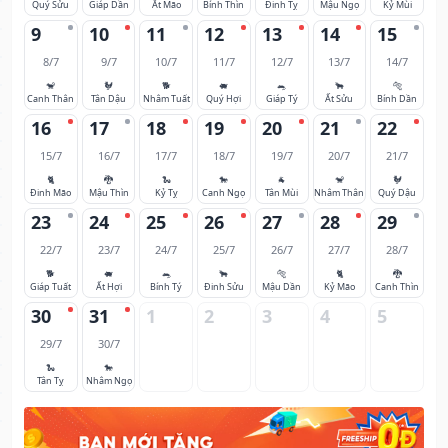
Quý Sửu
Giáp Dần
Ất Mão
Bính Thìn
Đinh Tỵ
Mậu Ngọ
Kỷ Mùi
9
10
11
12
13
14
15
8/7
9/7
10/7
11/7
12/7
13/7
14/7
🐒
🐓
🐕
🐖
🐀
🐂
🐅
Canh Thân
Tân Dậu
Nhâm Tuất
Quý Hợi
Giáp Tý
Ất Sửu
Bính Dần
16
17
18
19
20
21
22
15/7
16/7
17/7
18/7
19/7
20/7
21/7
🐈
🐉
🐍
🐎
🐐
🐒
🐓
Đinh Mão
Mậu Thìn
Kỷ Tỵ
Canh Ngọ
Tân Mùi
Nhâm Thân
Quý Dậu
23
24
25
26
27
28
29
22/7
23/7
24/7
25/7
26/7
27/7
28/7
🐕
🐖
🐀
🐂
🐅
🐈
🐉
Giáp Tuất
Ất Hợi
Bính Tý
Đinh Sửu
Mậu Dần
Kỷ Mão
Canh Thìn
30
31
1
2
3
4
5
29/7
30/7
🐍
🐎
Tân Tỵ
Nhâm Ngọ