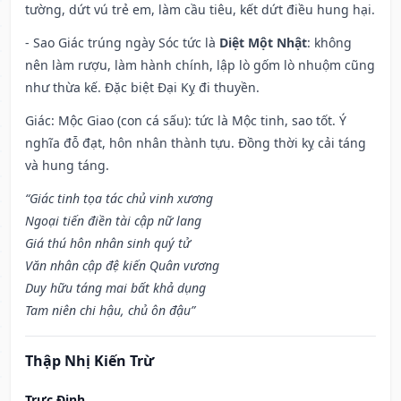
tường, dứt vú trẻ em, làm cầu tiêu, kết dứt điều hung hại.
- Sao Giác trúng ngày Sóc tức là
Diệt Một Nhật
: không
nên làm rượu, làm hành chính, lập lò gốm lò nhuộm cũng
như thừa kế. Đặc biệt Đại Kỵ đi thuyền.
Giác: Mộc Giao (con cá sấu): tức là Mộc tinh, sao tốt. Ý
nghĩa đỗ đạt, hôn nhân thành tựu. Đồng thời kỵ cải táng
và hung táng.
“Giác tinh tọa tác chủ vinh xương
Ngoại tiến điền tài cập nữ lang
Giá thú hôn nhân sinh quý tử
Văn nhân cập đệ kiến Quân vương
Duy hữu táng mai bất khả dụng
Tam niên chi hậu, chủ ôn đậu”
Thập Nhị Kiến Trừ
Trực Định