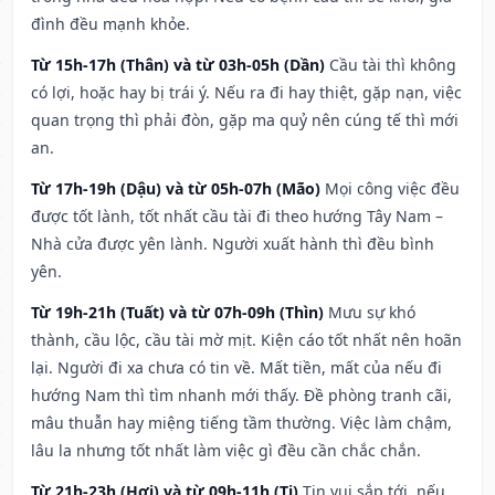
đình đều mạnh khỏe.
Từ 15h-17h (Thân) và từ 03h-05h (Dần)
Cầu tài thì không
có lợi, hoặc hay bị trái ý. Nếu ra đi hay thiệt, gặp nạn, việc
quan trọng thì phải đòn, gặp ma quỷ nên cúng tế thì mới
an.
Từ 17h-19h (Dậu) và từ 05h-07h (Mão)
Mọi công việc đều
được tốt lành, tốt nhất cầu tài đi theo hướng Tây Nam –
Nhà cửa được yên lành. Người xuất hành thì đều bình
yên.
Từ 19h-21h (Tuất) và từ 07h-09h (Thìn)
Mưu sự khó
thành, cầu lộc, cầu tài mờ mịt. Kiện cáo tốt nhất nên hoãn
lại. Người đi xa chưa có tin về. Mất tiền, mất của nếu đi
hướng Nam thì tìm nhanh mới thấy. Đề phòng tranh cãi,
mâu thuẫn hay miệng tiếng tầm thường. Việc làm chậm,
lâu la nhưng tốt nhất làm việc gì đều cần chắc chắn.
Từ 21h-23h (Hợi) và từ 09h-11h (Tị)
Tin vui sắp tới, nếu