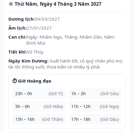
☀️ Thứ Năm, Ngày 4 Tháng 3 Năm 2027
Dương lịch:
04/03/2027
Âm lịch:
27/01/2027
Can chi:
Ngày: Nhâm Ngọ, Tháng: Nhâm Dần, Năm:
Đinh Mùi
Tiết khí:
Vũ Thủy
Ngày Kim Dương:
Xuất hành tốt, có quý nhân phù trợ,
tài lộc thông suốt, thưa kiện có nhiều lý phải
⏱️ Giờ Hoàng đạo
23h – 0h
(Giờ Tí)
1h – 2h
(Giờ Sửu)
5h – 6h
(Giờ Mão)
11h – 12h
(Giờ Ngọ)
15h – 16h
(Giờ Thân)
17h – 18h
(Giờ Dậu)