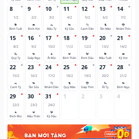
8
9
10
11
12
13
14
1/2
2/2
3/2
4/2
5/2
6/2
7/2
🐕
🐖
🐀
🐂
🐅
🐈
🐉
Bính Tuất
Đinh Hợi
Mậu Tý
Kỷ Sửu
Canh Dần
Tân Mão
Nhâm Thìn
15
16
17
18
19
20
21
8/2
9/2
10/2
11/2
12/2
13/2
14/2
🐍
🐎
🐐
🐒
🐓
🐕
🐖
Quý Tỵ
Giáp Ngọ
Ất Mùi
Bính Thân
Đinh Dậu
Mậu Tuất
Kỷ Hợi
22
23
24
25
26
27
28
15/2
16/2
17/2
18/2
19/2
20/2
21/2
🐀
🐂
🐅
🐈
🐉
🐍
🐎
Canh Tý
Tân Sửu
Nhâm Dần
Quý Mão
Giáp Thìn
Ất Tỵ
Bính Ngọ
29
30
31
1
2
3
4
22/2
23/2
24/2
🐐
🐒
🐓
Đinh Mùi
Mậu Thân
Kỷ Dậu