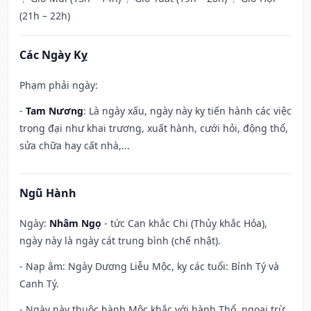
(21h – 22h)
Các Ngày Kỵ
Phạm phải ngày:
-
Tam Nương
: Là ngày xấu, ngày này kỵ tiến hành các việc
trọng đại như khai trương, xuất hành, cưới hỏi, động thổ,
sửa chữa hay cất nhà,...
Ngũ Hành
Ngày:
Nhâm Ngọ
- tức Can khắc Chi (Thủy khắc Hỏa),
ngày này là ngày cát trung bình (chế nhật).
- Nạp âm: Ngày Dương Liễu Mộc, kỵ các tuổi: Bính Tý và
Canh Tý.
- Ngày này thuộc hành Mộc khắc với hành Thổ, ngoại trừ