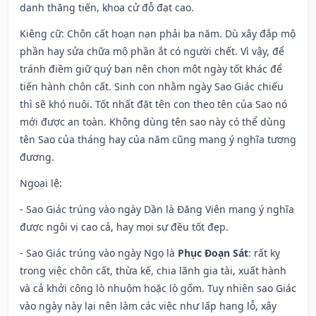
danh thăng tiến, khoa cử đỗ đạt cao.
Kiêng cữ
: Chôn cất hoạn nạn phải ba năm. Dù xây đắp mộ
phần hay sửa chữa mộ phần ắt có người chết. Vì vậy, để
tránh điềm giữ quý bạn nên chọn một ngày tốt khác để
tiến hành chôn cất. Sinh con nhằm ngày Sao Giác chiếu
thì sẽ khó nuôi. Tốt nhất đặt tên con theo tên của Sao nó
mới được an toàn. Không dùng tên sao này có thể dùng
tên Sao của tháng hay của năm cũng mang ý nghĩa tương
đương.
Ngoại lệ
:
- Sao Giác trúng vào ngày Dần là Đăng Viên mang ý nghĩa
được ngôi vị cao cả, hay mọi sự đều tốt đẹp.
- Sao Giác trúng vào ngày Ngọ là
Phục Đoạn Sát
: rất kỵ
trong việc chôn cất, thừa kế, chia lãnh gia tài, xuất hành
và cả khởi công lò nhuộm hoặc lò gốm. Tuy nhiên sao Giác
vào ngày này lại nên làm các việc như lấp hang lỗ, xây