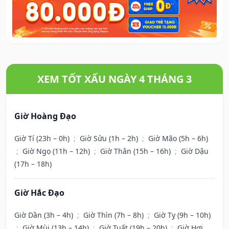
XEM TỐT XẤU NGÀY 4 THÁNG 3
Giờ Hoàng Đạo
Giờ Tí (23h – 0h)
;
Giờ Sửu (1h – 2h)
;
Giờ Mão (5h – 6h)
;
Giờ Ngọ (11h – 12h)
;
Giờ Thân (15h – 16h)
;
Giờ Dậu
(17h – 18h)
Giờ Hắc Đạo
Giờ Dần (3h – 4h)
;
Giờ Thìn (7h – 8h)
;
Giờ Tỵ (9h – 10h)
;
Giờ Mùi (13h – 14h)
;
Giờ Tuất (19h – 20h)
;
Giờ Hợi