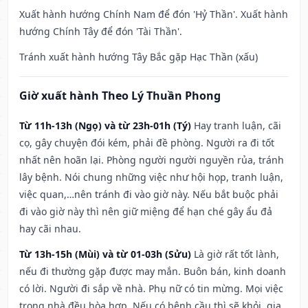
Xuất hành hướng Chính Nam để đón 'Hỷ Thần'. Xuất hành
hướng Chính Tây để đón 'Tài Thần'.
Tránh xuất hành hướng Tây Bắc gặp Hạc Thần (xấu)
Giờ xuất hành Theo Lý Thuần Phong
Từ 11h-13h (Ngọ) và từ 23h-01h (Tý)
Hay tranh luận, cãi
cọ, gây chuyện đói kém, phải đề phòng. Người ra đi tốt
nhất nên hoãn lại. Phòng người người nguyền rủa, tránh
lây bệnh. Nói chung những việc như hội họp, tranh luận,
việc quan,…nên tránh đi vào giờ này. Nếu bắt buộc phải
đi vào giờ này thì nên giữ miệng để hạn ché gây ẩu đả
hay cãi nhau.
Từ 13h-15h (Mùi) và từ 01-03h (Sửu)
Là giờ rất tốt lành,
nếu đi thường gặp được may mắn. Buôn bán, kinh doanh
có lời. Người đi sắp về nhà. Phụ nữ có tin mừng. Mọi việc
trong nhà đều hòa hợp. Nếu có bệnh cầu thì sẽ khỏi, gia