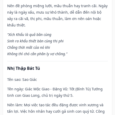
Nên đề phòng miệng lưỡi, mâu thuẫn hay tranh cãi. Ngày
này là ngày xấu, mưu sự khó thành, dễ dẫn đến nội bộ
xảy ra cãi vã, thị phi, mâu thuẫn, làm ơn nên oán hoặc
khẩu thiệt.
“Xích Khẩu là quả bần cùng
Sinh ra khẩu thiệt bàn cùng thị phi
Chẳng thời mất của nó khi
Không thì chó cắn phân ly vợ chồng.”
Nhị Thập Bát Tú
Tên sao
: Sao Giác
Tên ngày
: Giác Mộc Giao - Đặng Vũ: Tốt (Bình Tú) Tướng
tinh con Giao Long, chủ trị ngày thứ 5.
Nên làm
: Mọi việc tạo tác đều đặng được vinh xương và
tấn lợi. Việc hôn nhân hay cưới gả sinh con quý tử. Công