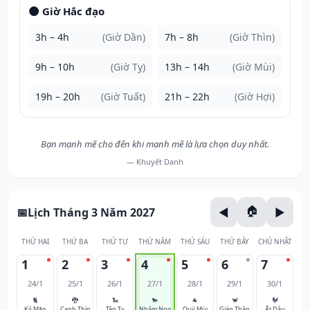
🌑 Giờ Hắc đạo
3h – 4h
(Giờ Dần)
7h – 8h
(Giờ Thìn)
9h – 10h
(Giờ Tỵ)
13h – 14h
(Giờ Mùi)
19h – 20h
(Giờ Tuất)
21h – 22h
(Giờ Hợi)
Bạn mạnh mẽ cho đến khi mạnh mẽ là lựa chọn duy nhất.
— Khuyết Danh
Lịch Tháng 3 Năm 2027
THỨ HAI
THỨ BA
THỨ TƯ
THỨ NĂM
THỨ SÁU
THỨ BẢY
CHỦ NHẬT
1
2
3
4
5
6
7
24/1
25/1
26/1
27/1
28/1
29/1
30/1
🐈
🐉
🐍
🐎
🐐
🐒
🐓
Kỷ Mão
Canh Thìn
Tân Tỵ
Nhâm Ngọ
Quý Mùi
Giáp Thân
Ất Dậu