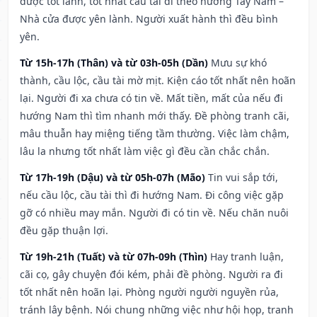
được tốt lành, tốt nhất cầu tài đi theo hướng Tây Nam –
Nhà cửa được yên lành. Người xuất hành thì đều bình
yên.
Từ 15h-17h (Thân) và từ 03h-05h (Dần)
Mưu sự khó
thành, cầu lộc, cầu tài mờ mịt. Kiện cáo tốt nhất nên hoãn
lại. Người đi xa chưa có tin về. Mất tiền, mất của nếu đi
hướng Nam thì tìm nhanh mới thấy. Đề phòng tranh cãi,
mâu thuẫn hay miệng tiếng tầm thường. Việc làm chậm,
lâu la nhưng tốt nhất làm việc gì đều cần chắc chắn.
Từ 17h-19h (Dậu) và từ 05h-07h (Mão)
Tin vui sắp tới,
nếu cầu lộc, cầu tài thì đi hướng Nam. Đi công việc gặp
gỡ có nhiều may mắn. Người đi có tin về. Nếu chăn nuôi
đều gặp thuận lợi.
Từ 19h-21h (Tuất) và từ 07h-09h (Thìn)
Hay tranh luận,
cãi cọ, gây chuyện đói kém, phải đề phòng. Người ra đi
tốt nhất nên hoãn lại. Phòng người người nguyền rủa,
tránh lây bệnh. Nói chung những việc như hội họp, tranh