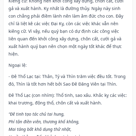
Kiêng cữ
: Không nên khởi công xây dựng, chôn cất, cưới
gả và xuất hành. Kỵ nhất là đường thủy. Ngày này sinh
con chẳng phải điềm lành nên làm âm đức cho con. Đây
chỉ là liệt kê các việc Đại Kỵ, còn các việc khác vẫn nên
kiêng cữ. Vì vậy, nếu quý bạn có dự định các công việc
liên quan đến khởi công xây dựng, chôn cất, cưới gả và
xuất hành quý bạn nên chọn một ngày tốt khác để thực
hiện.
Ngoại lệ
:
- Đê Thổ Lạc tại: Thân, Tý và Thìn trăm việc đều tốt. Trong
đó, Thìn là tốt hơn hết bởi Sao Đê Đăng Viên tại Thìn.
Đê Thổ Lạc (con nhím): Thổ tinh, sao xấu. Khắc kỵ các việc:
khai trương, động thổ, chôn cất và xuất hành.
“Đê tinh tạo tác chủ tai hung,
Phí tận điền viên, thương khố không,
Mai táng bất khả dụng thử nhật,