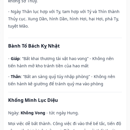
không sợ Thủy.
- Ngày Thân lục hợp với Tỵ, tam hợp với Tý và Thìn thành
Thủy cục. Xung Dần, hình Dần, hình Hợi, hại Hợi, phá Tỵ,
tuyệt Mão.
Bành Tổ Bách Kỵ Nhật
-
Giáp
: “Bất khai thương tài vật hao vong” - Không nên
tiến hành mở kho tránh tiền của hao mất
-
Thân
: “Bất an sàng quỷ túy nhập phòng” - Không nên
tiến hành kê giường để tránh quỷ ma vào phòng
Khổng Minh Lục Diệu
Ngày:
Không Vong
- tức ngày Hung.
Mọi việc dễ bất thành. Công việc đi vào thế bế tắc, tiến độ