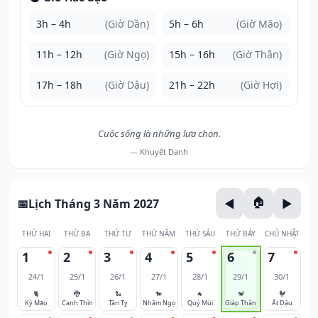
3h – 4h
(Giờ Dần)
5h – 6h
(Giờ Mão)
11h – 12h
(Giờ Ngọ)
15h – 16h
(Giờ Thân)
17h – 18h
(Giờ Dậu)
21h – 22h
(Giờ Hợi)
Cuộc sống là những lựa chọn.
— Khuyết Danh
Lịch Tháng 3 Năm 2027
THỨ HAI
THỨ BA
THỨ TƯ
THỨ NĂM
THỨ SÁU
THỨ BẢY
CHỦ NHẬT
1
2
3
4
5
6
7
24/1
25/1
26/1
27/1
28/1
29/1
30/1
🐈
🐉
🐍
🐎
🐐
🐒
🐓
Kỷ Mão
Canh Thìn
Tân Tỵ
Nhâm Ngọ
Quý Mùi
Giáp Thân
Ất Dậu