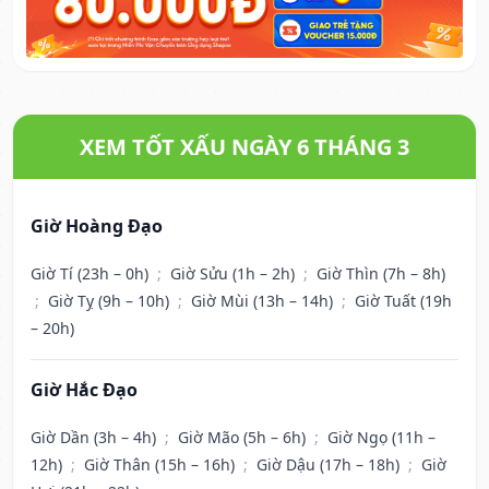
XEM TỐT XẤU NGÀY 6 THÁNG 3
Giờ Hoàng Đạo
Giờ Tí (23h – 0h)
;
Giờ Sửu (1h – 2h)
;
Giờ Thìn (7h – 8h)
;
Giờ Tỵ (9h – 10h)
;
Giờ Mùi (13h – 14h)
;
Giờ Tuất (19h
– 20h)
Giờ Hắc Đạo
Giờ Dần (3h – 4h)
;
Giờ Mão (5h – 6h)
;
Giờ Ngọ (11h –
12h)
;
Giờ Thân (15h – 16h)
;
Giờ Dậu (17h – 18h)
;
Giờ