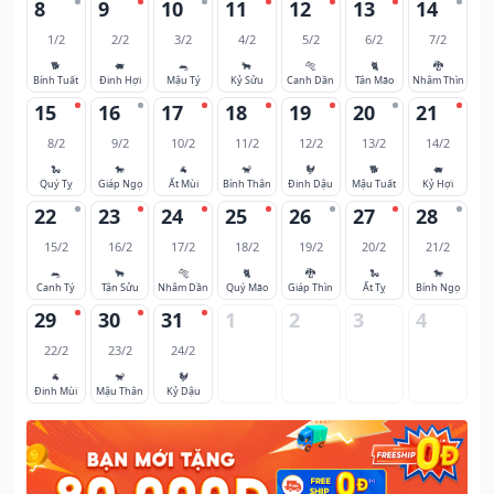
8
9
10
11
12
13
14
1/2
2/2
3/2
4/2
5/2
6/2
7/2
🐕
🐖
🐀
🐂
🐅
🐈
🐉
Bính Tuất
Đinh Hợi
Mậu Tý
Kỷ Sửu
Canh Dần
Tân Mão
Nhâm Thìn
15
16
17
18
19
20
21
8/2
9/2
10/2
11/2
12/2
13/2
14/2
🐍
🐎
🐐
🐒
🐓
🐕
🐖
Quý Tỵ
Giáp Ngọ
Ất Mùi
Bính Thân
Đinh Dậu
Mậu Tuất
Kỷ Hợi
22
23
24
25
26
27
28
15/2
16/2
17/2
18/2
19/2
20/2
21/2
🐀
🐂
🐅
🐈
🐉
🐍
🐎
Canh Tý
Tân Sửu
Nhâm Dần
Quý Mão
Giáp Thìn
Ất Tỵ
Bính Ngọ
29
30
31
1
2
3
4
22/2
23/2
24/2
🐐
🐒
🐓
Đinh Mùi
Mậu Thân
Kỷ Dậu