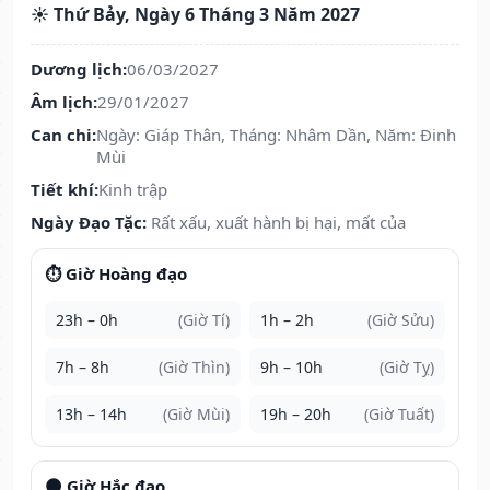
☀️ Thứ Bảy, Ngày 6 Tháng 3 Năm 2027
Dương lịch:
06/03/2027
Âm lịch:
29/01/2027
Can chi:
Ngày: Giáp Thân, Tháng: Nhâm Dần, Năm: Đinh
Mùi
Tiết khí:
Kinh trập
Ngày Đạo Tặc:
Rất xấu, xuất hành bị hại, mất của
⏱️ Giờ Hoàng đạo
23h – 0h
(Giờ Tí)
1h – 2h
(Giờ Sửu)
7h – 8h
(Giờ Thìn)
9h – 10h
(Giờ Tỵ)
13h – 14h
(Giờ Mùi)
19h – 20h
(Giờ Tuất)
🌑 Giờ Hắc đạo