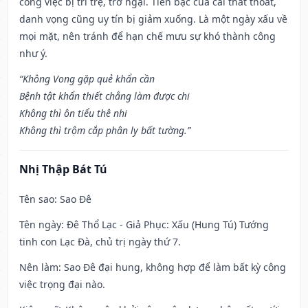
công việc bị trì trệ, trở ngại. Tiền bạc của cải thất thoát,
danh vọng cũng uy tín bị giảm xuống. Là một ngày xấu về
mọi mặt, nên tránh để hạn chế mưu sự khó thành công
như ý.
“Không Vong gặp quẻ khẩn cần
Bệnh tật khẩn thiết chẳng làm được chi
Không thì ôn tiểu thê nhi
Không thì trộm cắp phân ly bất tường.”
Nhị Thập Bát Tú
Tên sao
: Sao Đê
Tên ngày
: Đê Thổ Lạc - Giả Phục: Xấu (Hung Tú) Tướng
tinh con Lạc Đà, chủ trị ngày thứ 7.
Nên làm
: Sao Đê đại hung, không hợp để làm bất kỳ công
việc trọng đại nào.