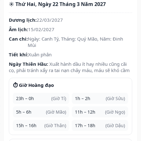
☀️ Thứ Hai, Ngày 22 Tháng 3 Năm 2027
Dương lịch:
22/03/2027
Âm lịch:
15/02/2027
Can chi:
Ngày: Canh Tý, Tháng: Quý Mão, Năm: Đinh
Mùi
Tiết khí:
Xuân phân
Ngày Thiên Hầu:
Xuất hành dầu ít hay nhiều cũng cãi
cọ, phải tránh xẩy ra tai nạn chảy máu, máu sẽ khó cầm
⏱️ Giờ Hoàng đạo
23h – 0h
(Giờ Tí)
1h – 2h
(Giờ Sửu)
5h – 6h
(Giờ Mão)
11h – 12h
(Giờ Ngọ)
15h – 16h
(Giờ Thân)
17h – 18h
(Giờ Dậu)