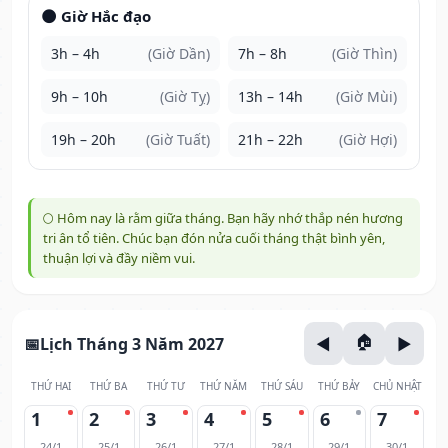
🌑 Giờ Hắc đạo
3h – 4h
(Giờ Dần)
7h – 8h
(Giờ Thìn)
9h – 10h
(Giờ Tỵ)
13h – 14h
(Giờ Mùi)
19h – 20h
(Giờ Tuất)
21h – 22h
(Giờ Hợi)
🌕 Hôm nay là rằm giữa tháng. Bạn hãy nhớ thắp nén hương
tri ân tổ tiên. Chúc bạn đón nửa cuối tháng thật bình yên,
thuận lợi và đầy niềm vui.
Lịch Tháng 3 Năm 2027
THỨ HAI
THỨ BA
THỨ TƯ
THỨ NĂM
THỨ SÁU
THỨ BẢY
CHỦ NHẬT
1
2
3
4
5
6
7
24/1
25/1
26/1
27/1
28/1
29/1
30/1